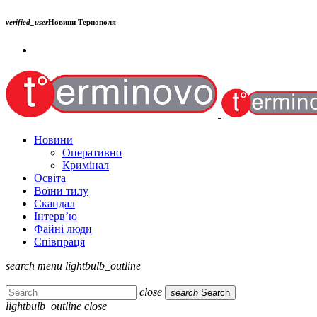
verified_user
Новини Тернополя
Новини
Оперативно
Кримінал
Освіта
Воїни тилу
Скандал
Інтерв’ю
Файні люди
Співпраця
search
menu
lightbulb_outline
close
search
Search
lightbulb_outline
close