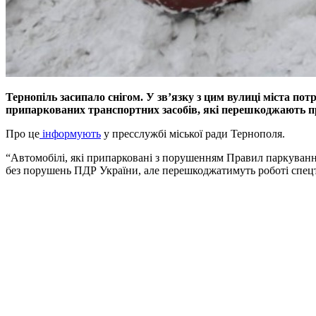
Тернопіль засипало снігом. У зв’язку з цим вулиці міста пот
припаркованих транспортних засобів, які перешкоджають пр
Про це
інформують
у пресслужбі міської ради Тернополя.
“Автомобілі, які припарковані з порушенням Правил паркування
без порушень ПДР України, але перешкоджатимуть роботі спецте