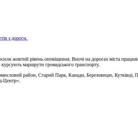
тів з дороги.
лосили жовтий рівень оповіщення. Вночі на дорогах міста працю
де курсують маршрути громадського транспорту.
мисловий район, Старий Парк, Канади, Березовицю, Кутківці, Пр
д-Центр».