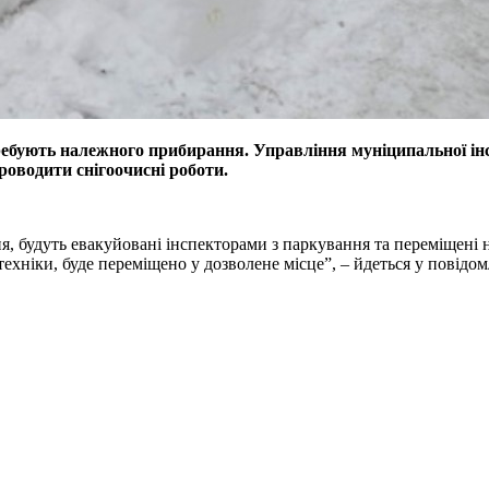
ребують належного прибирання. Управління муніципальної інспе
оводити снігоочисні роботи.
, будуть евакуйовані інспекторами з паркування та переміщені н
хніки, буде переміщено у дозволене місце”, – йдеться у повідом