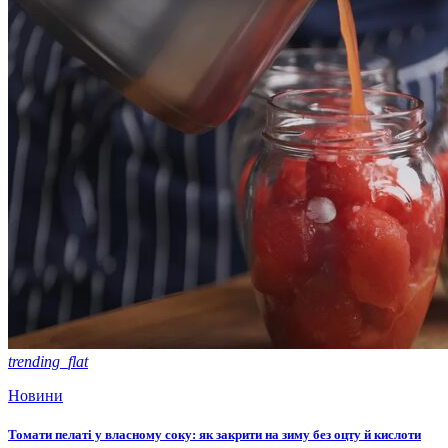
trending_flat
Новини
Томати пелаті у власному соку: як закрити на зиму без оцту й кислоти