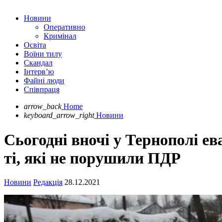
Новини
Оперативно
Кримінал
Освіта
Воїни тилу
Скандал
Інтерв’ю
Файні люди
Співпраця
arrow_back
Home
keyboard_arrow_right
Новини
Сьогодні вночі у Тернополі е
ті, які не порушили ПДР
Новини
Редакція
28.12.2021