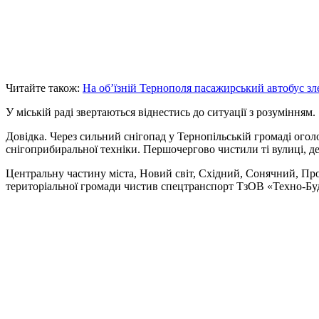
Читайте також:
На об’їзній Тернополя пасажирський автобус зле
У міській раді звертаються віднестись до ситуації з розумінням.
Довідка. Через сильний снігопад у Тернопільській громаді ого
снігоприбиральної техніки. Першочергово чистили ті вулиці, 
Центральну частину міста, Новий світ, Східний, Сонячний, Про
територіальної громади чистив спецтранспорт ТзОВ «Техно-Бу