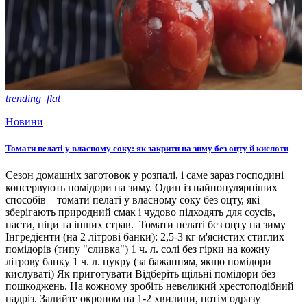
trending_flat
Новини
Томати пелаті у власному соку: як закрити на зиму без оцту й кислоти
Сезон домашніх заготовок у розпалі, і саме зараз господині
консервують помідори на зиму. Один із найпопулярніших
способів – томати пелаті у власному соку без оцту, які
зберігають природний смак і чудово підходять для соусів,
пасти, піци та інших страв. Томати пелаті без оцту на зиму
Інгредієнти (на 2 літрові банки): 2,5-3 кг м'ясистих стиглих
помідорів (типу "сливка") 1 ч. л. солі без гірки на кожну
літрову банку 1 ч. л. цукру (за бажанням, якщо помідори
кислуваті) Як приготувати Відберіть щільні помідори без
пошкоджень. На кожному зробіть невеликий хрестоподібний
надріз. Залийте окропом на 1-2 хвилини, потім одразу