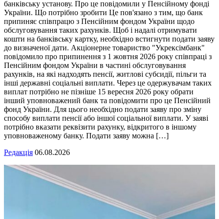
банківську установу. Про це повідомили у Пенсійному фонді
України. Що потрібно зробити Це пов'язано з тим, що банк
припиняє співпрацю з Пенсійним фондом України щодо
обслуговування таких рахунків. Щоб і надалі отримувати
кошти на банківську картку, необхідно встигнути подати заяву
до визначеної дати. Акціонерне товариство "Укрексімбанк"
повідомило про припинення з 1 жовтня 2026 року співпраці з
Пенсійним фондом України в частині обслуговування
рахунків, на які надходять пенсії, житлові субсидії, пільги та
інші державні соціальні виплати. Через це одержувачам таких
виплат потрібно не пізніше 15 вересня 2026 року обрати
інший уповноважений банк та повідомити про це Пенсійний
фонд України. Для цього необхідно подати заяву про зміну
способу виплати пенсії або іншої соціальної виплати. У заяві
потрібно вказати реквізити рахунку, відкритого в іншому
уповноваженому банку. Подати заяву можна […]
Редакція
06.08.2026