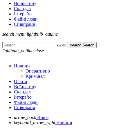
Воїни тилу
Скандал
Інтерв’ю
Файні люди
Співпраця
search
menu
lightbulb_outline
close
search
Search
lightbulb_outline
close
Новини
Оперативно
Кримінал
Освіта
Воїни тилу
Скандал
Інтерв’ю
Файні люди
Співпраця
arrow_back
Home
keyboard_arrow_right
Новини