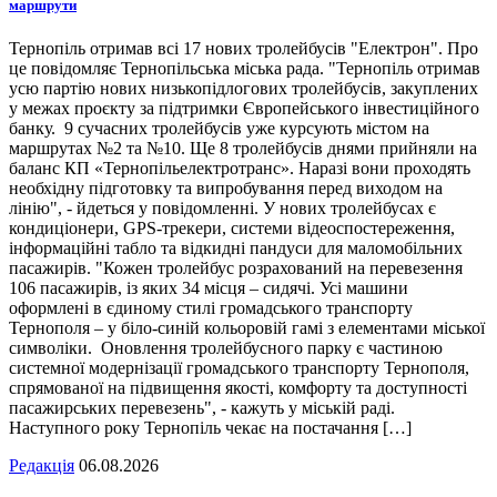
маршрути
Тернопіль отримав всі 17 нових тролейбусів "Електрон". Про
це повідомляє Тернопільська міська рада. "Тернопіль отримав
усю партію нових низькопідлогових тролейбусів, закуплених
у межах проєкту за підтримки Європейського інвестиційного
банку. 9 сучасних тролейбусів уже курсують містом на
маршрутах №2 та №10. Ще 8 тролейбусів днями прийняли на
баланс КП «Тернопільелектротранс». Наразі вони проходять
необхідну підготовку та випробування перед виходом на
лінію", - йдеться у повідомленні. У нових тролейбусах є
кондиціонери, GPS-трекери, системи відеоспостереження,
інформаційні табло та відкидні пандуси для маломобільних
пасажирів. "Кожен тролейбус розрахований на перевезення
106 пасажирів, із яких 34 місця – сидячі. Усі машини
оформлені в єдиному стилі громадського транспорту
Тернополя – у біло-синій кольоровій гамі з елементами міської
символіки. Оновлення тролейбусного парку є частиною
системної модернізації громадського транспорту Тернополя,
спрямованої на підвищення якості, комфорту та доступності
пасажирських перевезень", - кажуть у міській раді.
Наступного року Тернопіль чекає на постачання […]
Редакція
06.08.2026