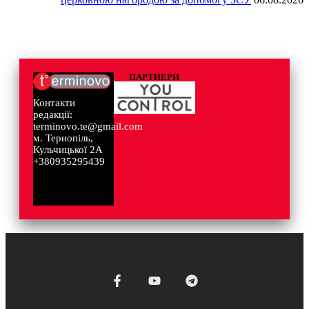
ПАРТНЕРИ
Контакти
редакції:
terminovo.te@gmail.com
м. Тернопіль,
Кульчицької 2А
+380935295439