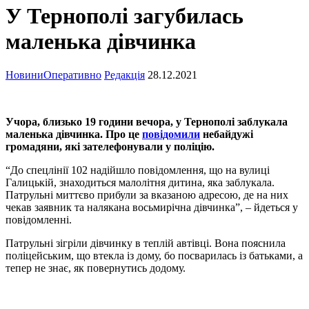
У Тернополі загубилась
маленька дівчинка
Новини
Оперативно
Редакція
28.12.2021
Учора, близько 19 години вечора, у Тернополі заблукала
маленька дівчинка. Про це
повідомили
небайдужі
громадяни, які зателефонували у поліцію.
“До спецлінії 102 надійшло повідомлення, що на вулиці
Галицькій, знаходиться малолітня дитина, яка заблукала.
Патрульні миттєво прибули за вказаною адресою, де на них
чекав заявник та налякана восьмирічна дівчинка”, – йдеться у
повідомленні.
Патрульні зігріли дівчинку в теплій автівці. Вона пояснила
поліцейським, що втекла із дому, бо посварилась із батьками, а
тепер не знає, як повернутись додому.