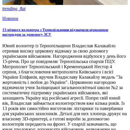
trending_flat
Новини
15-річного волонтера з Тернопільщини відзначили церковною
нагородою за допомогу ЗСУ
Юний волонтер із Тернопільщини Владислав Калакайло
отримав високу церковну відзнаку за свою допомогу
українським військовим. Нагородження відбулося у день його
15-річчя. Про це повідомляє Тернопільська єпархія ПЦУ.
Митрополит Тернопільський і Кременецький Нестор 4
серпня, з благословення митрополита Київського і всієї
України Епіфанія, вручив Владиславу Калакайлу медаль "За
жертовність і любов до України". Церковною нагородою
відзначили учня Заліщицької загальноосвітньої школи №2 за
систематичну підтримку українських військових, які
захищають Україну від російської агресії. Попри свій юний
вік, Владислав займається волонтерством вже кілька років. Із
13 років він самостійно виготовляє ліхтарики та павербанки
для українських захисників. Деталі для них хлопець друкує на
власному 3D-принтері, а готові вироби за допомогою
волонтерів передають на фронт. У єпархії зазначають, що
юнак продовжує допомагати військовим, незважаючи на