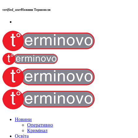
verified_user
Новини Тернополя
Новини
Оперативно
Кримінал
Освіта