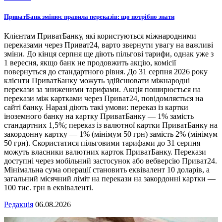
ПриватБанк змінює правила переказів: що потрібно знати
Клієнтам ПриватБанку, які користуються міжнародними
переказами через Приват24, варто звернути увагу на важливі
зміни. До кінця серпня ще діють пільгові тарифи, однак уже з
1 вересня, якщо банк не продовжить акцію, комісії
повернуться до стандартного рівня. До 31 серпня 2026 року
клієнти ПриватБанку можуть здійснювати міжнародні
перекази за зниженими тарифами. Акція поширюється на
перекази між картками через Приват24, повідомляється на
сайті банку. Наразі діють такі умови: переказ із картки
іноземного банку на картку ПриватБанку — 1% замість
стандартних 1,5%; переказ із валютної картки ПриватБанку на
закордонну картку — 1% (мінімум 50 грн) замість 2% (мінімум
50 грн). Скористатися пільговими тарифами до 31 серпня
можуть власники валютних карток ПриватБанку. Перекази
доступні через мобільний застосунок або вебверсію Приват24.
Мінімальна сума операції становить еквівалент 10 доларів, а
загальний місячний ліміт на перекази на закордонні картки —
100 тис. грн в еквіваленті.
Редакція
06.08.2026