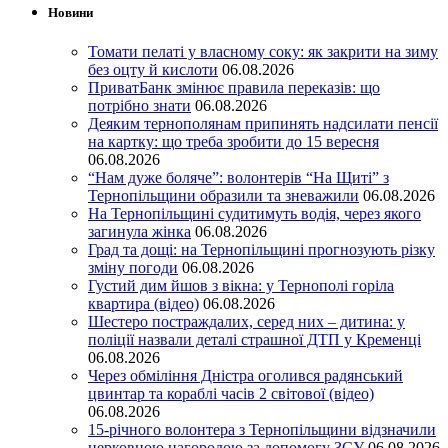
Новини
Томати пелаті у власному соку: як закрити на зиму
без оцту й кислоти
06.08.2026
ПриватБанк змінює правила переказів: що
потрібно знати
06.08.2026
Деяким тернополянам припинять надсилати пенсії
на картку: що треба зробити до 15 вересня
06.08.2026
“Нам дуже боляче”: волонтерів “На Щиті” з
Тернопільщини образили та зневажили
06.08.2026
На Тернопільщині судитимуть водія, через якого
загинула жінка
06.08.2026
Град та дощі: на Тернопільщині прогнозують різку
зміну погоди
06.08.2026
Густий дим йшов з вікна: у Тернополі горіла
квартира (відео)
06.08.2026
Шестеро постраждалих, серед них – дитина: у
поліції назвали деталі страшної ДТП у Кременці
06.08.2026
Через обміління Дністра оголився радянський
цвинтар та кораблі часів 2 світової (відео)
06.08.2026
15-річного волонтера з Тернопільщини відзначили
церковною нагородою за допомогу ЗСУ
06.08.2026