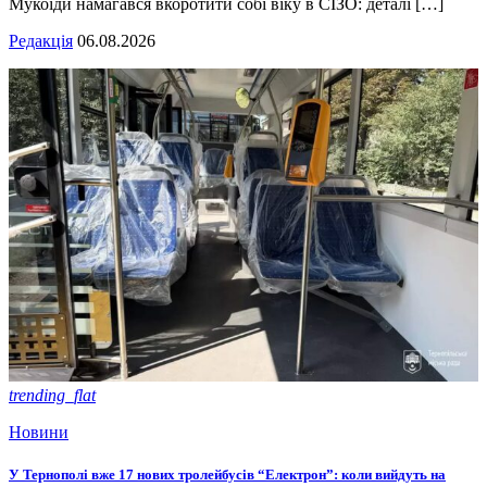
Мукоїди намагався вкоротити собі віку в СІЗО: деталі […]
Редакція
06.08.2026
trending_flat
Новини
У Тернополі вже 17 нових тролейбусів “Електрон”: коли вийдуть на