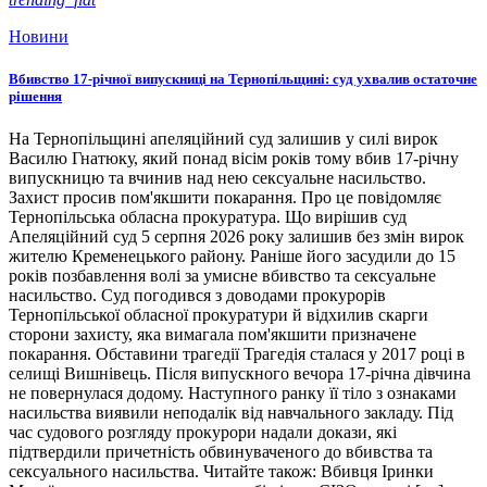
Новини
Вбивство 17-річної випускниці на Тернопільщині: суд ухвалив остаточне
рішення
На Тернопільщині апеляційний суд залишив у силі вирок
Василю Гнатюку, який понад вісім років тому вбив 17-річну
випускницю та вчинив над нею сексуальне насильство.
Захист просив пом'якшити покарання. Про це повідомляє
Тернопільська обласна прокуратура. Що вирішив суд
Апеляційний суд 5 серпня 2026 року залишив без змін вирок
жителю Кременецького району. Раніше його засудили до 15
років позбавлення волі за умисне вбивство та сексуальне
насильство. Суд погодився з доводами прокурорів
Тернопільської обласної прокуратури й відхилив скарги
сторони захисту, яка вимагала пом'якшити призначене
покарання. Обставини трагедії Трагедія сталася у 2017 році в
селищі Вишнівець. Після випускного вечора 17-річна дівчина
не повернулася додому. Наступного ранку її тіло з ознаками
насильства виявили неподалік від навчального закладу. Під
час судового розгляду прокурори надали докази, які
підтвердили причетність обвинуваченого до вбивства та
сексуального насильства. Читайте також: Вбивця Іринки