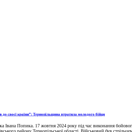
ов до своєї країни”: Тернопільщина втратила молодого бійця
ка Івана Попика. 17 жовтня 2024 року під час виконання бойовог
івського району Тернопільської області. Військовий був стрільце