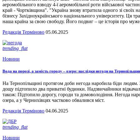
аеромобільного взводу 4-ї аеромобільної роти військової части
край - Чортківщина". "Україна знову втратила одного зі своїх
бізнесу Західноукраїнського національного університету. Ця тра
наша країна за свою свободу. Його подвиг – це історія про мужн
Редакція Терміново
05.06.2025
trending_flat
Новини
Вода на порозі, а замість городу – озеро: наслідки негоди на Тернопільщи
На Тернопільщині протягом доби негода наробила біди людям. З
дощу підтопило два приватні будинки. Надзвичайники відкача
також: Підтопило дорогу, городи та домоволодіння. Негода наро
озера, а у Чернихівцях частково обвалився міст.
Редакція Терміново
04.06.2025
trending_flat
Новини