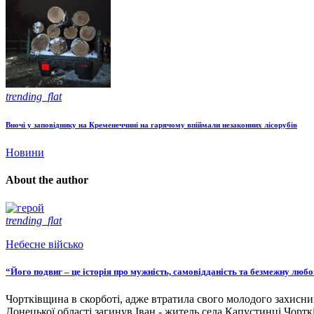
trending_flat
Вночі у заповіднику на Кременеччині на гарячому впіймали незаконних лісорубів
Новини
About the author
trending_flat
Небесне військо
“Його подвиг – це історія про мужність, самовідданість та безмежну люб
Чортківщина в скорботі, адже втратила свого молодого захисни
Донецької області загинув Іван - житель села Капустинці Чортк