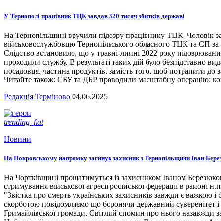
У Тернополі працівник ТЦК завдав 320 тисяч збитків державі
На Тернопільщині вручили підозру працівнику ТЦК. Чоловік за
військовослужбовцю Тернопільського обласного ТЦК та СП за сл
Слідство встановило, що у травні-липні 2022 року підозрювани
проходили службу. В результаті таких дій було безпідставно вид
посадовця, частина продуктів, замість того, щоб потрапити до з
Читайте також: СБУ та ДБР проводили масштабну операцію: кого
Редакція Терміново
04.06.2025
trending_flat
Новини
На Покровському напрямку загинув захисник з Тернопільщини Іван Бере
На Чортківщині прощатимуться із захисником Іваном Березюком,
стримування військової агресії російської федерації в районі 
"Звістка про смерть українських захисників завжди є важкою і
скорботою повідомляємо що боронячи державний суверенітет і т
Гримайлівської громади. Світлий спомин про нього назавжди за