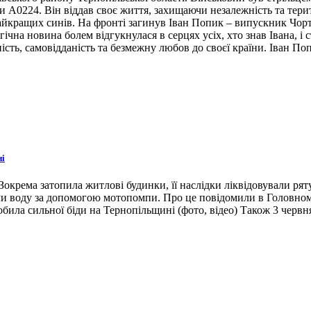
ни А0224. Він віддав своє життя, захищаючи незалежність та тери
 найкращих синів. На фронті загинув Іван Попик – випускник Чор
гічна новина болем відгукнулася в серцях усіх, хто знав Івана, 
ість, самовідданість та безмежну любов до своєї країни. Іван По
ні
окрема затопила житлові будинки, її наслідки ліквідовували ря
ли воду за допомогою мотопомпи. Про це повідомили в Головном
била сильної біди на Тернопільщині (фото, відео) Також 3 червн