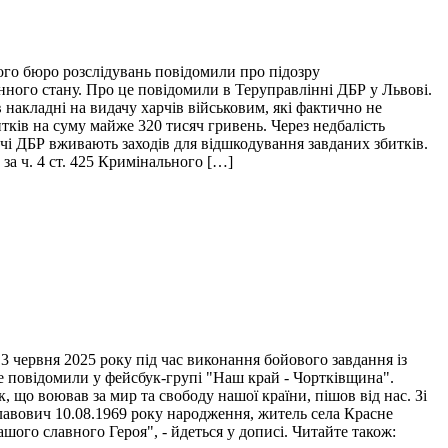
ого бюро розслідувань повідомили про підозру
нного стану. Про це повідомили в Теруправлінні ДБР у Львові.
накладні на видачу харчів військовим, які фактично не
итків на суму майже 320 тисяч гривень. Через недбалість
ідчі ДБР вживають заходів для відшкодування завданих збитків.
за ч. 4 ст. 425 Кримінального […]
 червня 2025 року під час виконання бойового завдання із
це повідомили у фейсбук-групі "Наш край - Чортківщина".
 що воював за мир та свободу нашої країни, пішов від нас. Зі
лавович 10.08.1969 року народження, житель села Красне
ого славного Героя", - йдеться у дописі. Читайте також: