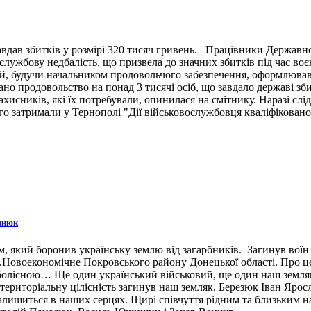
вдав збитків у розмірі 320 тисяч гривень. Працівники Державн
ужбову недбалість, що призвела до значних збитків під час воє
й, будучи начальником продовольчого забезпечення, оформлював 
ано продовольство на понад 3 тисячі осіб, що завдало державі зб
ахисників, які їх потребували, опинилася на смітнику. Наразі сл
 затримали у Тернополі "Дії військовослужбовця кваліфіковано 
знюк
 який боронив українську землю від загарбників. Загинув воїн 3
н.п.Новоекономічне Покровського району Донецької області. Про 
 болісною… Ще один український військовий, ще один наш земляк,
ериторіальну цілісність загинув наш земляк, Березюк Іван Ярос
лишиться в наших серцях. Щирі співчуття рідним та близьким наш