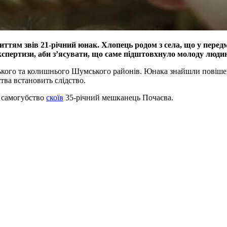
ттям звів 21-річний юнак. Хлопець родом з села, що у передмі
кспертизи, аби з’ясувати, що саме підштовхнуло молоду люди
ького та колишнього Шумського районів. Юнака знайшли повішени
тва встановить слідство.
 самогубство
скоїв
35-річний мешканець Почаєва.