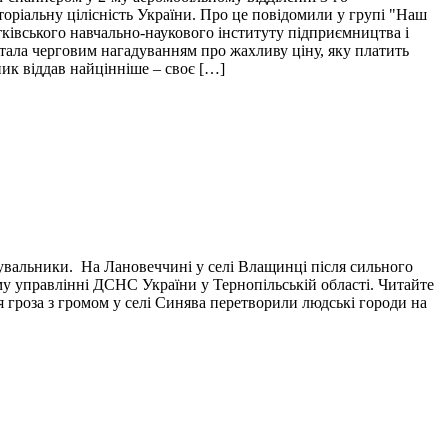
торіальну цілісність України. Про це повідомили у групі "Наш
тківського навчально-наукового інституту підприємництва і
і стала черговим нагадуванням про жахливу ціну, яку платить
пик віддав найцінніше – своє […]
тувальники. На Лановеччині у селі Влащинці після сильного
у управлінні ДСНС України у Тернопільській області. Читайте
я гроза з громом у селі Синява перетворили людські городи на