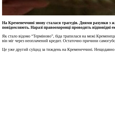
На Кременеччині знову сталася трагедія. Днями рахунки з жи
повідомляють. Наразі правоохоронці проводять відповідні е
Як стало відомо “Терміново”, біда трапилася на межі Кременец
він міг через неоплачений кредит. Остаточно причини самогубс
Це уже другий суїцид за тиждень на Кременеччині. Нещодавно