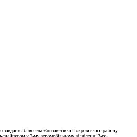
о завдання біля села Єлизаветівка Покровського району
м-снайпером у 2-му аеромобільному відділенні 3-го