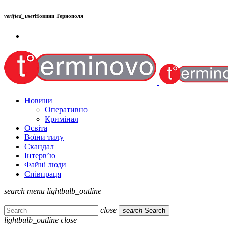
verified_user
Новини Тернополя
Новини
Оперативно
Кримінал
Освіта
Воїни тилу
Скандал
Інтерв’ю
Файні люди
Співпраця
search
menu
lightbulb_outline
close
search
Search
lightbulb_outline
close