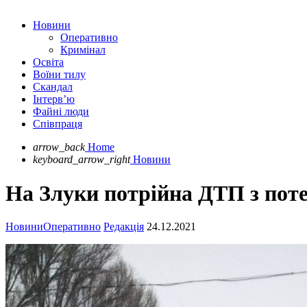
Новини
Оперативно
Кримінал
Освіта
Воїни тилу
Скандал
Інтерв’ю
Файні люди
Співпраця
arrow_back
Home
keyboard_arrow_right
Новини
На Злуки потрійна ДТП з пот
Новини
Оперативно
Редакція
24.12.2021