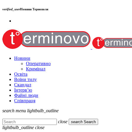
verified_user
Новини Тернополя
Новини
Оперативно
Кримінал
Освіта
Воїни тилу
Скандал
Інтерв’ю
Файні люди
Співпраця
search
menu
lightbulb_outline
close
search
Search
lightbulb_outline
close