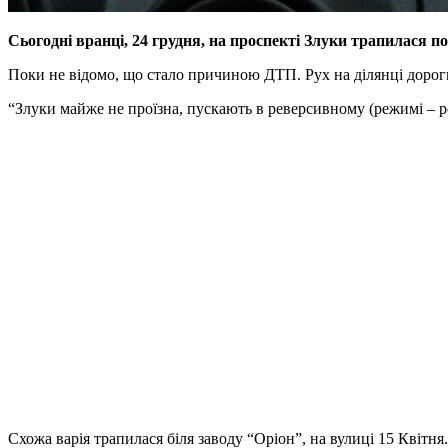
Сьогодні вранці, 24 грудня, на проспекті Злуки трапилася п
Поки не відомо, що стало причиною ДТП. Рух на ділянці дорог
“Злуки майже не проїзна, пускають в реверсивному (режимі – р
Схожа варія трапилася біля заводу “Оріон”, на вулиці 15 Квітн