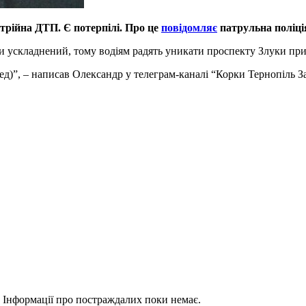
отрійна ДТП. Є потерпілі. Про це
повідомляє
патрульна поліція
и ускладнений, тому водіям радять уникати проспекту Злуки пр
ед)”, – написав Олександр у телеграм-каналі “Корки Тернопіль З
я. Інформації про постраждалих поки немає.