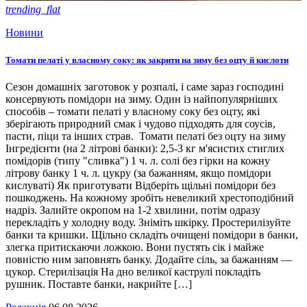
trending_flat
Новини
Томати пелаті у власному соку: як закрити на зиму без оцту й кислоти
Сезон домашніх заготовок у розпалі, і саме зараз господині
консервують помідори на зиму. Один із найпопулярніших
способів – томати пелаті у власному соку без оцту, які
зберігають природний смак і чудово підходять для соусів,
пасти, піци та інших страв. Томати пелаті без оцту на зиму
Інгредієнти (на 2 літрові банки): 2,5-3 кг м'ясистих стиглих
помідорів (типу "сливка") 1 ч. л. солі без гірки на кожну
літрову банку 1 ч. л. цукру (за бажанням, якщо помідори
кислуваті) Як приготувати Відберіть щільні помідори без
пошкоджень. На кожному зробіть невеликий хрестоподібний
надріз. Залийте окропом на 1-2 хвилини, потім одразу
перекладіть у холодну воду. Зніміть шкірку. Простерилізуйте
банки та кришки. Щільно складіть очищені помідори в банки,
злегка притискаючи ложкою. Вони пустять сік і майже
повністю ним заповнять банку. Додайте сіль, за бажанням —
цукор. Стерилізація На дно великої каструлі покладіть
рушник. Поставте банки, накрийте […]