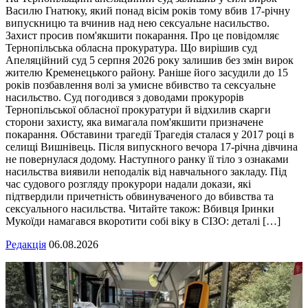
Василю Гнатюку, який понад вісім років тому вбив 17-річну
випускницю та вчинив над нею сексуальне насильство.
Захист просив пом'якшити покарання. Про це повідомляє
Тернопільська обласна прокуратура. Що вирішив суд
Апеляційний суд 5 серпня 2026 року залишив без змін вирок
жителю Кременецького району. Раніше його засудили до 15
років позбавлення волі за умисне вбивство та сексуальне
насильство. Суд погодився з доводами прокурорів
Тернопільської обласної прокуратури й відхилив скарги
сторони захисту, яка вимагала пом'якшити призначене
покарання. Обставини трагедії Трагедія сталася у 2017 році в
селищі Вишнівець. Після випускного вечора 17-річна дівчина
не повернулася додому. Наступного ранку її тіло з ознаками
насильства виявили неподалік від навчального закладу. Під
час судового розгляду прокурори надали докази, які
підтвердили причетність обвинуваченого до вбивства та
сексуального насильства. Читайте також: Вбивця Іринки
Мукоїди намагався вкоротити собі віку в СІЗО: деталі […]
Редакція
06.08.2026