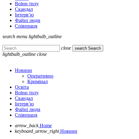
Воїни тилу
Скандал
Інтерв’ю
Файні люди
Співпраця
search
menu
lightbulb_outline
close
search
Search
lightbulb_outline
close
Новини
Оперативно
Кримінал
Освіта
Воїни тилу
Скандал
Інтерв’ю
Файні люди
Співпраця
arrow_back
Home
keyboard_arrow_right
Новини