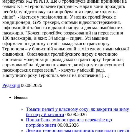
маршрутах №2 та №10. Ще 8 тролейбусів днями прийняли на
баланс КП «Тернопільелектротранс». Наразі вони проходять
необхідну підготовку та випробування перед виходом на
лінію", - йдеться у повідомленні. У нових тролейбусах є
кондиціонери, GPS-трекери, системи відеоспостереження,
інформаційні табло та відкидні пандуси для маломобільних
пасажирів. "Кожен тролейбус розрахований на перевезення
106 пасажирів, із яких 34 місця – сидячі. Усі машини
оформлені в єдиному стилі громадського транспорту
Тернополя – у біло-синій кольоровій гамі з елементами міської
символіки. Оновлення тролейбусного парку є частиною
системної модернізації громадського транспорту Тернополя,
спрямованої на підвищення якості, комфорту та доступності
пасажирських перевезень", - кажуть у міській раді.
Наступного року Тернопіль чекає на постачання […]
Редакція
06.08.2026
Новини
Томати пелаті у власному соку: як закрити на зиму
без оцту й кислоти
06.08.2026
ПриватБанк змінює правила переказів: що
потрібно знати
06.08.2026
Деяким тернополянам припинять надсилати пенсії