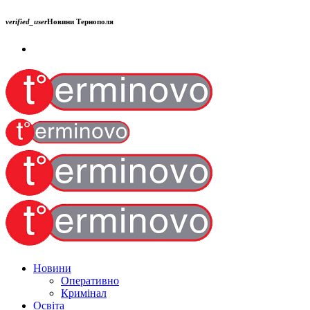
verified_user
Новини Тернополя
Новини
Оперативно
Кримінал
Освіта