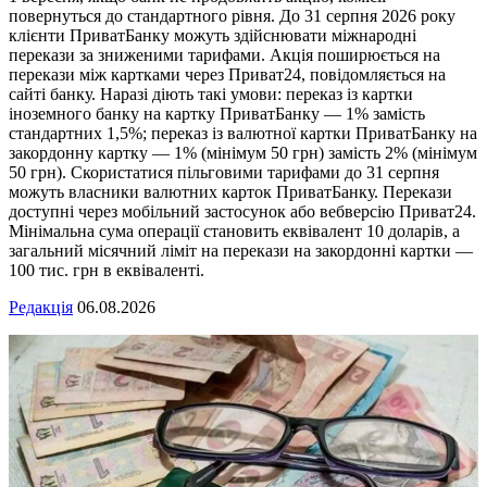
повернуться до стандартного рівня. До 31 серпня 2026 року
клієнти ПриватБанку можуть здійснювати міжнародні
перекази за зниженими тарифами. Акція поширюється на
перекази між картками через Приват24, повідомляється на
сайті банку. Наразі діють такі умови: переказ із картки
іноземного банку на картку ПриватБанку — 1% замість
стандартних 1,5%; переказ із валютної картки ПриватБанку на
закордонну картку — 1% (мінімум 50 грн) замість 2% (мінімум
50 грн). Скористатися пільговими тарифами до 31 серпня
можуть власники валютних карток ПриватБанку. Перекази
доступні через мобільний застосунок або вебверсію Приват24.
Мінімальна сума операції становить еквівалент 10 доларів, а
загальний місячний ліміт на перекази на закордонні картки —
100 тис. грн в еквіваленті.
Редакція
06.08.2026