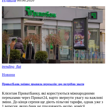
Редакція
06.08.2026
trending_flat
Новини
ПриватБанк змінює правила переказів: що потрібно знати
Клієнтам ПриватБанку, які користуються міжнародними
переказами через Приват24, варто звернути увагу на важливі
зміни. До кінця серпня ще діють пільгові тарифи, однак уже з
1 вересня, якщо банк не продовжить акцію, комісії