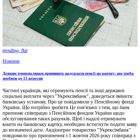
trending_flat
Новини
Деяким тернополянам припинять надсилати пенсії на картку: що треба
зробити до 15 вересня
Частині українців, які отримують пенсії та інші державні
соціальні виплати через "Укрексімбанк", доведеться змінити
банківську установу. Про це повідомили у Пенсійному фонді
України. Що потрібно зробити Це пов'язано з тим, що банк
припиняє співпрацю з Пенсійним фондом України щодо
обслуговування таких рахунків. Щоб і надалі отримувати
кошти на банківську картку, необхідно встигнути подати заяву
до визначеної дати. Акціонерне товариство "Укрексімбанк"
повідомило про припинення з 1 жовтня 2026 року співпраці з