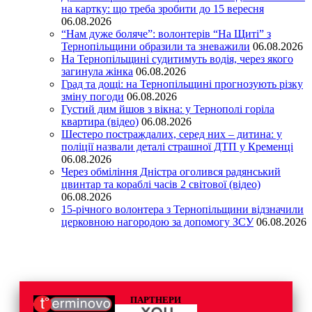
на картку: що треба зробити до 15 вересня
06.08.2026
“Нам дуже боляче”: волонтерів “На Щиті” з
Тернопільщини образили та зневажили
06.08.2026
На Тернопільщині судитимуть водія, через якого
загинула жінка
06.08.2026
Град та дощі: на Тернопільщині прогнозують різку
зміну погоди
06.08.2026
Густий дим йшов з вікна: у Тернополі горіла
квартира (відео)
06.08.2026
Шестеро постраждалих, серед них – дитина: у
поліції назвали деталі страшної ДТП у Кременці
06.08.2026
Через обміління Дністра оголився радянський
цвинтар та кораблі часів 2 світової (відео)
06.08.2026
15-річного волонтера з Тернопільщини відзначили
церковною нагородою за допомогу ЗСУ
06.08.2026
ПАРТНЕРИ