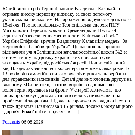
Юний волонтер із Тернопільщини Владислав Калакайло
отримав високу церковну відзнаку за свою допомогу
українським військовим. Нагородження відбулося у день його
15-річчя. Про це повідомляє Тернопільська єпархія ПЦУ.
Митрополит Тернопільський і Кременецький Нестор 4
серпня, з благословення митрополита Київського і всієї
України Епіфанія, вручив Владиславу Калакайлу медаль "За
жертовність і любов до України". Церковною нагородою
відзначили учня Заліщицької загальноосвітньої школи №2 за
систематичну підтримку українських військових, які
захищають Україну від російської агресії. Попри свій юний
вік, Владислав займається волонтерством вже кілька років. Із
13 років він самостійно виготовляє ліхтарики та павербанки
для українських захисників. Деталі для них хлопець друкує на
власному 3D-принтері, а готові вироби за допомогою
волонтерів передають на фронт. У єпархії зазначають, що
юнак продовжує допомагати військовим, незважаючи на
проблеми зі здоров'ям. Під час нагородження владика Нестор
також привітав Владислава з 15-річчям, побажав йому міцного
здоров'я, Божої опіки, подякував […]
Редакція
06.08.2026