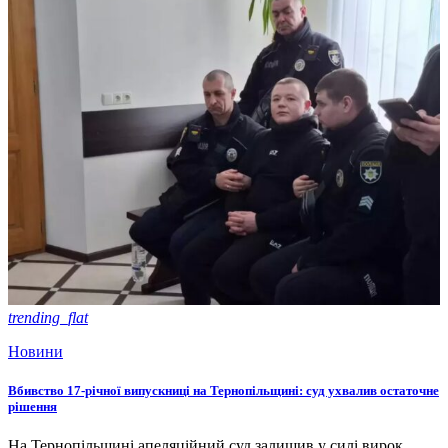
trending_flat
Новини
Вбивство 17-річної випускниці на Тернопільщині: суд ухвалив остаточне
рішення
На Тернопільщині апеляційний суд залишив у силі вирок