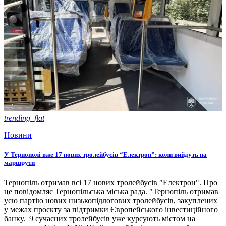
trending_flat
Новини
У Тернополі вже 17 нових тролейбусів “Електрон”: коли вийдуть на
маршрути
Тернопіль отримав всі 17 нових тролейбусів "Електрон". Про
це повідомляє Тернопільська міська рада. "Тернопіль отримав
усю партію нових низькопідлогових тролейбусів, закуплених
у межах проєкту за підтримки Європейського інвестиційного
банку. 9 сучасних тролейбусів уже курсують містом на