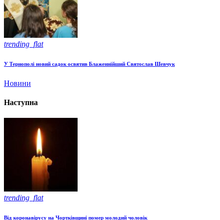
trending_flat
У Тернополі новий садок освятив Блаженнійший Святослав Шевчук
Новини
Наступна
trending_flat
Від коронавірусу на Чортківщині помер молодий чоловік