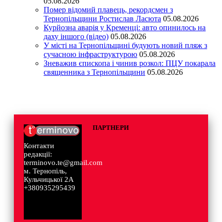
05.08.2026
Помер відомий плавець, рекордсмен з
Тернопільщини Ростислав Ласюта
05.08.2026
Курйозна аварія у Кременці: авто опинилось на
даху іншого (відео)
05.08.2026
У місті на Тернопільщині будують новий пляж з
сучасною інфраструктурою
05.08.2026
Зневажив єпископа і чинив розкол: ПЦУ покарала
священника з Тернопільщини
05.08.2026
ПАРТНЕРИ
Контакти
редакції:
terminovo.te@gmail.com
м. Тернопіль,
Кульчицької 2А
+380935295439