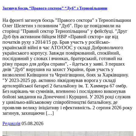
Загинув боєць “Правого сектора” “Дуб” з Тернопільщини
На фронті загинув боєць "Правого сектора" з Тернопільщини
Олег Шелетин з позивним "Дуб". Про це повідомили на
сторінці "Правий сектор Тернопільщина" у фейсбуці. "Друг
Дуб був активним бійцем НВР «Правий сектор» ще від
початків руху з 2014/15 рр. Брав участь у російсько-
українській війні в час АТО/ООС у складі Добровольчого
українського корпусу. Завжди поміркований, спокійний,
послідовний у словах і вчинках, братерський, готовий на
різну працю для добра справи", - йдеться у заяві. З перших
днів "Дуб" вирушив на захист України, брав участь у
визволенні Київщини та Чернігівщини, боях за Харківщину.
"У 2023-2025 рр. активно ліквідовував ворога у складі
артилерійської батареї 2 батальйону ім. Т. Хаммера 67 омбр.
Без нарікань чи сумнівів, впевнено і послідовно виконував
бойові завдання на Донеччині і Курщині. У 2026 році служив
у цивільно-військовому співробітництві батальйону, де
проявляв велику ініціативу і ефективність. 2 серпня 2026 року
загинув, захищаючи […]
Редакція
05.08.2026