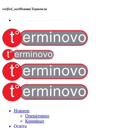
verified_user
Новини Тернополя
Новини
Оперативно
Кримінал
Освіта