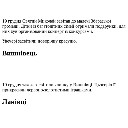
19 грудня Святий Миколай завітав до малечі Збаразької
громади. Дітки із багатодітних сімей отримали подарунки, для
них був організований концерт із конкурсами.
Увечері засвітили новорічну красуню.
Вишнівець
19 грудня також засвітили ялинку у Вишнівці. Цьогоріч її
прикрасили червоно-золотистими іграшками.
Ланівці