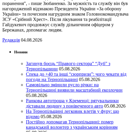
поранення", - пише Зюбаненко. За мужність та службу він був
нагороджений відзнакою Президента України «За оборону
України» та почесним нагрудним знаком Головнокомандувача
ЗСУ «Срібний Хрест». Після лікування та реабілітації
Гайдукевич продовжує службу дільничним офіцером у
Бережанах, допомагає людям.
Редакція
04.08.2026
Новини
Загинув боєць “Правого сектора” “Дуб” з
Тернопільщини
05.08.2026
Спека до +40 та інші “сюрпризи”: чого чекати від
погоди на Тернопільщині
05.08.2026
Самовільно змінили русло річки: на
Тернопільщині виявили масштабний екозлочин
05.08.2026
Ранкова автотроща у Кременці: рятувальники
діставали людину з понівеченого авто
05.08.2026
На Тернопільщині легковик влетів у фуру: що
відомо
05.08.2026
Постійно допомагав Тернопільщині: помер
канадський волонтер з українським корінням