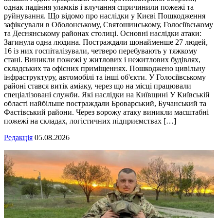
однак падіння уламків і влучання спричинили пожежі та
руйнування. Що відомо про наслідки у Києві Пошкодження
зафіксували в Оболонському, Святошинському, Голосіївському
та Деснянському районах столиці. Основні наслідки атаки:
Загинула одна людина. Постраждали щонайменше 27 людей,
16 із них госпіталізували, четверо перебувають у тяжкому
стані. Виникли пожежі у житлових і нежитлових будівлях,
складських та офісних приміщеннях. Пошкоджено цивільну
інфраструктуру, автомобілі та інші об'єкти. У Голосіївському
районі стався витік аміаку, через що на місці працювали
спеціалізовані служби. Які наслідки на Київщині У Київській
області найбільше постраждали Броварський, Бучанський та
Фастівський райони. Через ворожу атаку виникли масштабні
пожежі на складах, логістичних підприємствах […]
Редакція
05.08.2026