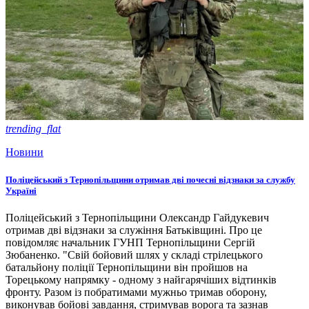
trending_flat
Новини
Поліцейський з Тернопільщини отримав дві почесні відзнаки за службу
Україні
Поліцейський з Тернопільщини Олександр Гайдукевич
отримав дві відзнаки за служіння Батьківщині. Про це
повідомляє начальник ГУНП Тернопільщини Сергій
Зюбаненко. "Свій бойовий шлях у складі стрілецького
батальйону поліції Тернопільщини він пройшов на
Торецькому напрямку - одному з найгарячіших відтинків
фронту. Разом із побратимами мужньо тримав оборону,
виконував бойові завдання, стримував ворога та зазнав