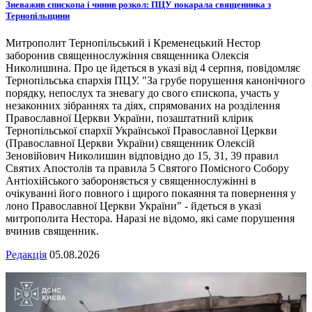
Зневажив єпископа і чинив розкол: ПЦУ покарала священника з
Тернопільщини
Митрополит Тернопільський і Кременецький Нестор
заборонив священнослужіння священника Олексія
Николишина. Про це йдеться в указі від 4 серпня, повідомляє
Тернопільська єпархія ПЦУ. "За грубе порушення канонічного
порядку, непослух та зневагу до свого єпископа, участь у
незаконних зібраннях та діях, спрямованих на розділення
Православної Церкви України, позаштатний клірик
Тернопільської єпархії Української Православної Церкви
(Православної Церкви України) священник Олексій
Зеновійович Николишин відповідно до 15, 31, 39 правил
Святих Апостолів та правила 5 Святого Помісного Собору
Антіохійського забороняється у священнослужінні в
очікуванні його повного і щирого покаяння та повернення у
лоно Православної Церкви України" - йдеться в указі
митрополита Нестора. Наразі не відомо, які саме порушення
вчинив священник.
Редакція
05.08.2026