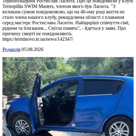
Тернопільщини Ростислав Ласюта. Про це повідомили у клубі
Ternopillia SWIM Masters, членом якого був Ласюта. "З
великим сумом повідомляємо, що на 46-ому році життя не
стало члена нашого клубу, рекордсмена області з плавання
серед мастерс Ростислава Ласюти. Найщиріші співчуття сімї,
рідним та близьким... Світла память", - йдеться у заяві. Про
причину смерті не повідомляють.
https://terminovo.te.ua/news/142347/
Редакція
05.08.2026