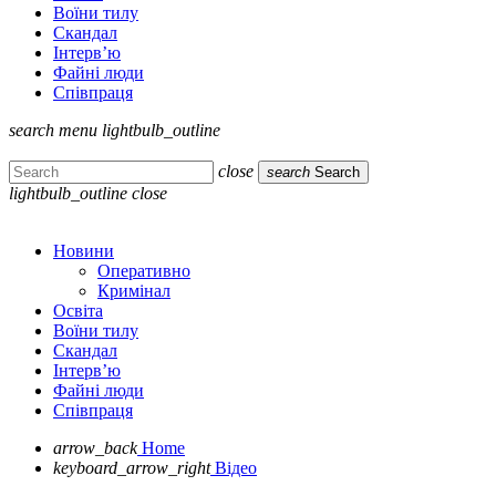
Воїни тилу
Скандал
Інтерв’ю
Файні люди
Співпраця
search
menu
lightbulb_outline
close
search
Search
lightbulb_outline
close
Новини
Оперативно
Кримінал
Освіта
Воїни тилу
Скандал
Інтерв’ю
Файні люди
Співпраця
arrow_back
Home
keyboard_arrow_right
Відео