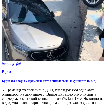
trending_flat
Відео
Курйозна аварія у Кременці: авто опинилось на даху іншого (відео)
У Кременці сталася дивна ДТП, унаслідок якої одне авто
опинилося на даху іншого. Відповідні відео опублікував у
соцмережах місцевий мешканець user7fzkmh1kce. Як видно на
відео, унаслідок аварії автівка, ймовірно, з'їхала з дороги і