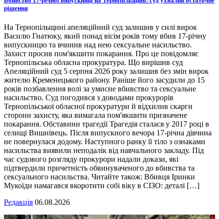
Вбивство 17-річної випускниці на Тернопільщині: суд ухвалив остаточне
рішення
На Тернопільщині апеляційний суд залишив у силі вирок
Василю Гнатюку, який понад вісім років тому вбив 17-річну
випускницю та вчинив над нею сексуальне насильство.
Захист просив пом'якшити покарання. Про це повідомляє
Тернопільська обласна прокуратура. Що вирішив суд
Апеляційний суд 5 серпня 2026 року залишив без змін вирок
жителю Кременецького району. Раніше його засудили до 15
років позбавлення волі за умисне вбивство та сексуальне
насильство. Суд погодився з доводами прокурорів
Тернопільської обласної прокуратури й відхилив скарги
сторони захисту, яка вимагала пом'якшити призначене
покарання. Обставини трагедії Трагедія сталася у 2017 році в
селищі Вишнівець. Після випускного вечора 17-річна дівчина
не повернулася додому. Наступного ранку її тіло з ознаками
насильства виявили неподалік від навчального закладу. Під
час судового розгляду прокурори надали докази, які
підтвердили причетність обвинуваченого до вбивства та
сексуального насильства. Читайте також: Вбивця Іринки
Мукоїди намагався вкоротити собі віку в СІЗО: деталі […]
Редакція
06.08.2026