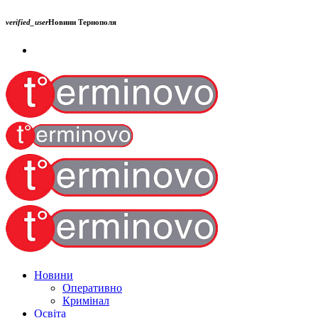
verified_user
Новини Тернополя
Новини
Оперативно
Кримінал
Освіта