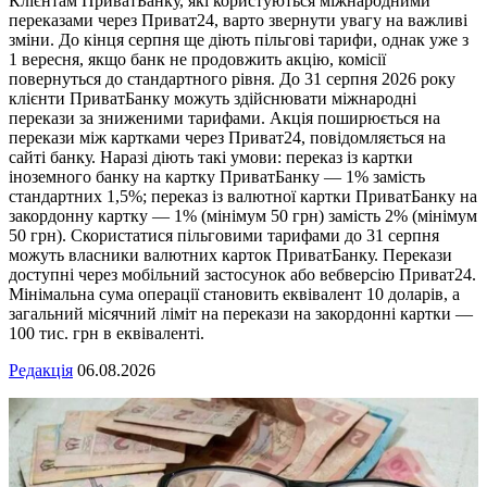
Клієнтам ПриватБанку, які користуються міжнародними
переказами через Приват24, варто звернути увагу на важливі
зміни. До кінця серпня ще діють пільгові тарифи, однак уже з
1 вересня, якщо банк не продовжить акцію, комісії
повернуться до стандартного рівня. До 31 серпня 2026 року
клієнти ПриватБанку можуть здійснювати міжнародні
перекази за зниженими тарифами. Акція поширюється на
перекази між картками через Приват24, повідомляється на
сайті банку. Наразі діють такі умови: переказ із картки
іноземного банку на картку ПриватБанку — 1% замість
стандартних 1,5%; переказ із валютної картки ПриватБанку на
закордонну картку — 1% (мінімум 50 грн) замість 2% (мінімум
50 грн). Скористатися пільговими тарифами до 31 серпня
можуть власники валютних карток ПриватБанку. Перекази
доступні через мобільний застосунок або вебверсію Приват24.
Мінімальна сума операції становить еквівалент 10 доларів, а
загальний місячний ліміт на перекази на закордонні картки —
100 тис. грн в еквіваленті.
Редакція
06.08.2026