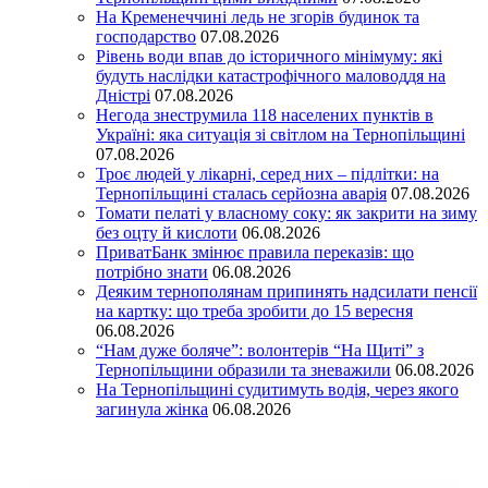
На Кременеччині ледь не згорів будинок та
господарство
07.08.2026
Рівень води впав до історичного мінімуму: які
будуть наслідки катастрофічного маловоддя на
Дністрі
07.08.2026
Негода знеструмила 118 населених пунктів в
Україні: яка ситуація зі світлом на Тернопільщині
07.08.2026
Троє людей у лікарні, серед них – підлітки: на
Тернопільщині сталась серйозна аварія
07.08.2026
Томати пелаті у власному соку: як закрити на зиму
без оцту й кислоти
06.08.2026
ПриватБанк змінює правила переказів: що
потрібно знати
06.08.2026
Деяким тернополянам припинять надсилати пенсії
на картку: що треба зробити до 15 вересня
06.08.2026
“Нам дуже боляче”: волонтерів “На Щиті” з
Тернопільщини образили та зневажили
06.08.2026
На Тернопільщині судитимуть водія, через якого
загинула жінка
06.08.2026