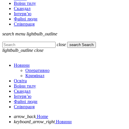
Воїни тилу
Скандал
Інтерв’ю
Файні люди
Співпраця
search
menu
lightbulb_outline
close
search
Search
lightbulb_outline
close
Новини
Оперативно
Кримінал
Освіта
Воїни тилу
Скандал
Інтерв’ю
Файні люди
Співпраця
arrow_back
Home
keyboard_arrow_right
Новини