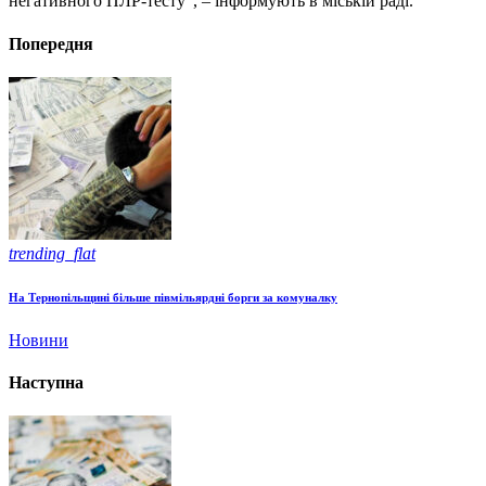
негативного ПЛР-тесту”, – інформують в міській раді.
Попередня
trending_flat
На Тернопільщині більше півмільярдні борги за комуналку
Новини
Наступна