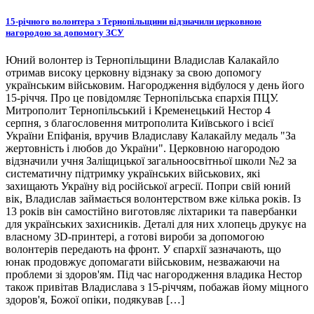
15-річного волонтера з Тернопільщини відзначили церковною
нагородою за допомогу ЗСУ
Юний волонтер із Тернопільщини Владислав Калакайло
отримав високу церковну відзнаку за свою допомогу
українським військовим. Нагородження відбулося у день його
15-річчя. Про це повідомляє Тернопільська єпархія ПЦУ.
Митрополит Тернопільський і Кременецький Нестор 4
серпня, з благословення митрополита Київського і всієї
України Епіфанія, вручив Владиславу Калакайлу медаль "За
жертовність і любов до України". Церковною нагородою
відзначили учня Заліщицької загальноосвітньої школи №2 за
систематичну підтримку українських військових, які
захищають Україну від російської агресії. Попри свій юний
вік, Владислав займається волонтерством вже кілька років. Із
13 років він самостійно виготовляє ліхтарики та павербанки
для українських захисників. Деталі для них хлопець друкує на
власному 3D-принтері, а готові вироби за допомогою
волонтерів передають на фронт. У єпархії зазначають, що
юнак продовжує допомагати військовим, незважаючи на
проблеми зі здоров'ям. Під час нагородження владика Нестор
також привітав Владислава з 15-річчям, побажав йому міцного
здоров'я, Божої опіки, подякував […]