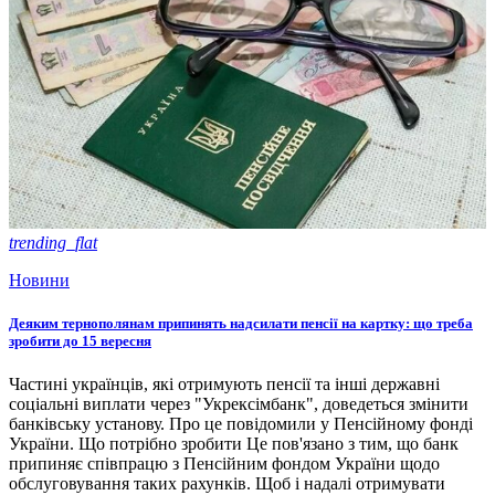
trending_flat
Новини
Деяким тернополянам припинять надсилати пенсії на картку: що треба
зробити до 15 вересня
Частині українців, які отримують пенсії та інші державні
соціальні виплати через "Укрексімбанк", доведеться змінити
банківську установу. Про це повідомили у Пенсійному фонді
України. Що потрібно зробити Це пов'язано з тим, що банк
припиняє співпрацю з Пенсійним фондом України щодо
обслуговування таких рахунків. Щоб і надалі отримувати