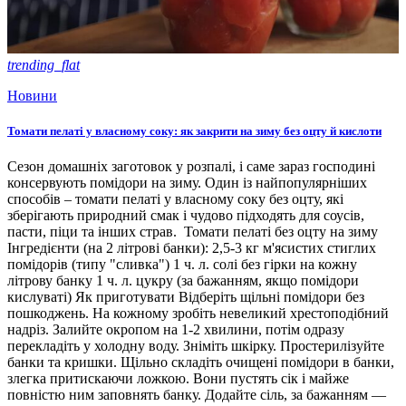
trending_flat
Новини
Томати пелаті у власному соку: як закрити на зиму без оцту й кислоти
Сезон домашніх заготовок у розпалі, і саме зараз господині
консервують помідори на зиму. Один із найпопулярніших
способів – томати пелаті у власному соку без оцту, які
зберігають природний смак і чудово підходять для соусів,
пасти, піци та інших страв. Томати пелаті без оцту на зиму
Інгредієнти (на 2 літрові банки): 2,5-3 кг м'ясистих стиглих
помідорів (типу "сливка") 1 ч. л. солі без гірки на кожну
літрову банку 1 ч. л. цукру (за бажанням, якщо помідори
кислуваті) Як приготувати Відберіть щільні помідори без
пошкоджень. На кожному зробіть невеликий хрестоподібний
надріз. Залийте окропом на 1-2 хвилини, потім одразу
перекладіть у холодну воду. Зніміть шкірку. Простерилізуйте
банки та кришки. Щільно складіть очищені помідори в банки,
злегка притискаючи ложкою. Вони пустять сік і майже
повністю ним заповнять банку. Додайте сіль, за бажанням —