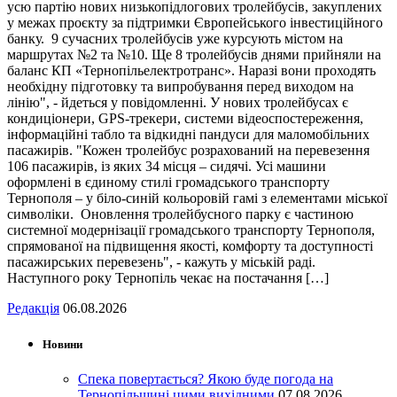
усю партію нових низькопідлогових тролейбусів, закуплених
у межах проєкту за підтримки Європейського інвестиційного
банку. 9 сучасних тролейбусів уже курсують містом на
маршрутах №2 та №10. Ще 8 тролейбусів днями прийняли на
баланс КП «Тернопільелектротранс». Наразі вони проходять
необхідну підготовку та випробування перед виходом на
лінію", - йдеться у повідомленні. У нових тролейбусах є
кондиціонери, GPS-трекери, системи відеоспостереження,
інформаційні табло та відкидні пандуси для маломобільних
пасажирів. "Кожен тролейбус розрахований на перевезення
106 пасажирів, із яких 34 місця – сидячі. Усі машини
оформлені в єдиному стилі громадського транспорту
Тернополя – у біло-синій кольоровій гамі з елементами міської
символіки. Оновлення тролейбусного парку є частиною
системної модернізації громадського транспорту Тернополя,
спрямованої на підвищення якості, комфорту та доступності
пасажирських перевезень", - кажуть у міській раді.
Наступного року Тернопіль чекає на постачання […]
Редакція
06.08.2026
Новини
Спека повертається? Якою буде погода на
Тернопільщині цими вихідними
07.08.2026