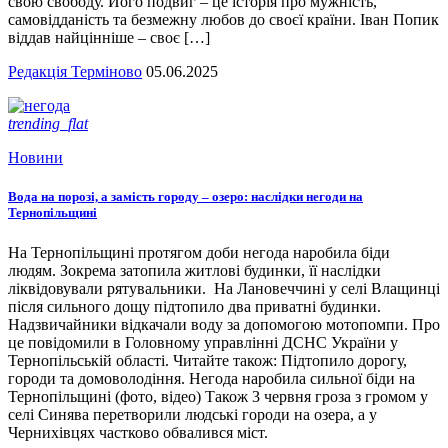
свою свободу. Його подвиг – це історія про мужність,
самовідданість та безмежну любов до своєї країни. Іван Попик
віддав найцінніше – своє […]
Редакція Терміново
05.06.2025
trending_flat
Новини
Вода на порозі, а замість городу – озеро: наслідки негоди на
Тернопільщині
На Тернопільщині протягом доби негода наробила біди
людям. Зокрема затопила житлові будинки, її наслідки
ліквідовували рятувальники. На Лановеччині у селі Влащинці
після сильного дощу підтопило два приватні будинки.
Надзвичайники відкачали воду за допомогою мотопомпи. Про
це повідомили в Головному управлінні ДСНС України у
Тернопільській області. Читайте також: Підтопило дорогу,
городи та домоволодіння. Негода наробила сильної біди на
Тернопільщині (фото, відео) Також 3 червня гроза з громом у
селі Синява перетворили людські городи на озера, а у
Чернихівцях частково обвалився міст.