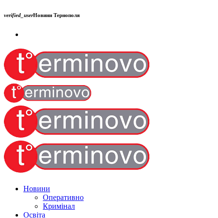
verified_user
Новини Тернополя
Новини
Оперативно
Кримінал
Освіта