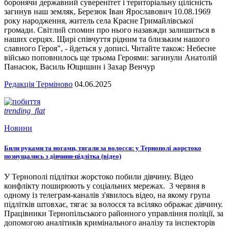
боронячи державний суверенітет і територіальну цілісність
загинув наш земляк, Березюк Іван Ярославович 10.08.1969
року народження, житель села Красне Гримайлівської
громади. Світлий спомин про нього назавжди залишиться в
наших серцях. Щирі співчуття рідним та близьким нашого
славного Героя", - йдеться у дописі. Читайте також: Небесне
військо поповнилось ще трьома Героями: загинули Анатолій
Панасюк, Василь Ющишин і Захар Венчур
Редакція Терміново
04.06.2025
trending_flat
Новини
Били руками та ногами, тягали за волосся: у Тернополі жорстоко
познущались з дівчини-підлітка (відео)
У Тернополі підлітки жорстоко побили дівчину. Відео
конфлікту поширюють у соціальних мережах. 3 червня в
одному із телеграм-каналів з'явилось відео, на якому група
підлітків штовхає, тягає за волосся та всіляко ображає дівчину.
Працівники Тернопільського районного управління поліції, за
допомогою аналітиків кримінального аналізу та інспекторів