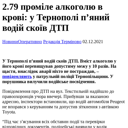
2.79 проміле алкоголю в
крові: у Тернополі п’яний
водій скоїв ДТП
Новини
Оперативно
Редакція Терміново
02.12.2021
У Тернополі п’яний водій скоїв ДТП. Вміст алкоголю у
його крові перевищував допустиму межу у 10 разів. На
щастя, внаслідок аварії ніхто не постраждав, –
повідомляють
у патрульній поліції Тернопільщини. У
порушника вилучили водійське посвідчення.
Повідомлення про ДТП на вул. Текстильній надійшло до
правоохоронців учора ввечері. Прибувши за вказаною
адресою, інспектори встановили, що водій автомобіля Peugeot
не впорався з керуванням та допустив зіткнення з автівкою
Toyota.
“Під час з’ясування всіх обставин події та перевірки
відповідних документів, поліцейські виявили у водія