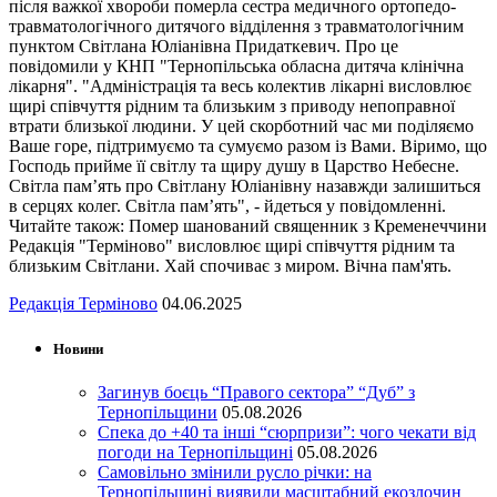
після важкої хвороби померла сестра медичного ортопедо-
травматологічного дитячого відділення з травматологічним
пунктом Світлана Юліанівна Придаткевич. Про це
повідомили у КНП "Тернопільська обласна дитяча клінічна
лікарня". "Адміністрація та весь колектив лікарні висловлює
щирі співчуття рідним та близьким з приводу непоправної
втрати близької людини. У цей скорботний час ми поділяємо
Ваше горе, підтримуємо та сумуємо разом із Вами. Віримо, що
Господь прийме її світлу та щиру душу в Царство Небесне.
Світла пам’ять про Світлану Юліанівну назавжди залишиться
в серцях колег. Світла пам’ять", - йдеться у повідомленні.
Читайте також: Помер шанований священник з Кременеччини
Редакція "Терміново" висловлює щирі співчуття рідним та
близьким Світлани. Хай спочиває з миром. Вічна пам'ять.
Редакція Терміново
04.06.2025
Новини
Загинув боєць “Правого сектора” “Дуб” з
Тернопільщини
05.08.2026
Спека до +40 та інші “сюрпризи”: чого чекати від
погоди на Тернопільщині
05.08.2026
Самовільно змінили русло річки: на
Тернопільщині виявили масштабний екозлочин