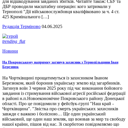
для відшкодування завданих збитків. Читайте також: СБУ та
ДБР проводили масштабну операцію: кого затримали у
Тернополі "Дії військовослужбовця кваліфіковано за ч. 4 ст.
425 Кримінального […]
Редакція Терміново
04.06.2025
trending_flat
Новини
На Покровському напрямку загинув захисник з Тернопільщини Іван
Березнюк
На Чортківщині прощатимуться із захисником Іваном
Березюком, який боронив українську землю від загарбників.
Загинув воїн 3 червня 2025 року під час виконання бойового
завдання із стримування військової агресії російської федерації
в районі н.п.Новоекономічне Покровського району Донецької
області. Про це повідомили у фейсбук-групі "Наш край -
Чортківщина". "Звістка про смерть українських захисників
завжди є важкою і болісною… Ще один український
військовий, ще один наш земляк, що воював за мир та свободу
нашої країни, пішов від нас. Зі скорботою повідомляємо що