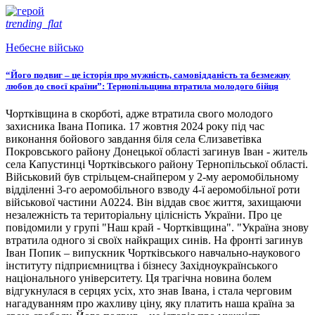
trending_flat
Небесне військо
“Його подвиг – це історія про мужність, самовідданість та безмежну
любов до своєї країни”: Тернопільщина втратила молодого бійця
Чортківщина в скорботі, адже втратила свого молодого
захисника Івана Попика. 17 жовтня 2024 року під час
виконання бойового завдання біля села Єлизаветівка
Покровського району Донецької області загинув Іван - житель
села Капустинці Чортківського району Тернопільської області.
Військовий був стрільцем-снайпером у 2-му аеромобільному
відділенні 3-го аеромобільного взводу 4-ї аеромобільної роти
військової частини А0224. Він віддав своє життя, захищаючи
незалежність та територіальну цілісність України. Про це
повідомили у групі "Наш край - Чортківщина". "Україна знову
втратила одного зі своїх найкращих синів. На фронті загинув
Іван Попик – випускник Чортківського навчально-наукового
інституту підприємництва і бізнесу Західноукраїнського
національного університету. Ця трагічна новина болем
відгукнулася в серцях усіх, хто знав Івана, і стала черговим
нагадуванням про жахливу ціну, яку платить наша країна за