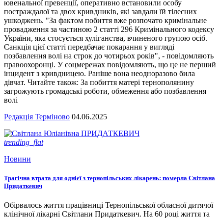
ювенальної превенції, оперативно встановили особу
постраждалої та двох кривдників, які завдали їй тілесних
ушкоджень. "За фактом побиття вже розпочато кримінальне
провадження за частиною 2 статті 296 Кримінального кодексу
України, яка стосується хуліганства, вчиненого групою осіб.
Санкція цієї статті передбачає покарання у вигляді
позбавлення волі на строк до чотирьох років", - повідомляють
правоохоронці. У соцмережах повідомляють, що це не перший
інцидент з кривдницею. Раніше вона неодноразово била
дівчат. Читайте також: За побиття матері тернополянину
загрожують громадські роботи, обмеження або позбавлення
волі
Редакція Терміново
04.06.2025
trending_flat
Новини
Трагічна втрата для однієї з тернопільських лікарень: померла Світлана
Придаткевич
Обірвалось життя працівниці Тернопільської обласної дитячої
клінічної лікарні Світлани Придаткевич. На 60 році життя та