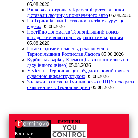
05.08.2026
Ранкова автотроща у Кременці: рятувальники
діставали людину з понівеченого авто
05.08.2026
На Тернопільщині легковик влетів у фуру: що
відомо
05.08.2026
Постійно допомагав Тернопільщині: помер
канадський волонтер з українським корінням
05.08.2026
Помер відомий плавець, рекордсмен з
Тернопільщини Ростислав Ласюта
05.08.2026
Курйозна аварія у Кременці: авто опинилось на
даху іншого (відео)
05.08.2026
У місті на Тернопільщині будують новий пляж з
сучасною інфраструктурою
05.08.2026
Зневажив єпископа і чинив розкол: ПЦУ покарала
священника з Тернопільщини
05.08.2026
ПАРТНЕРИ
Контакти