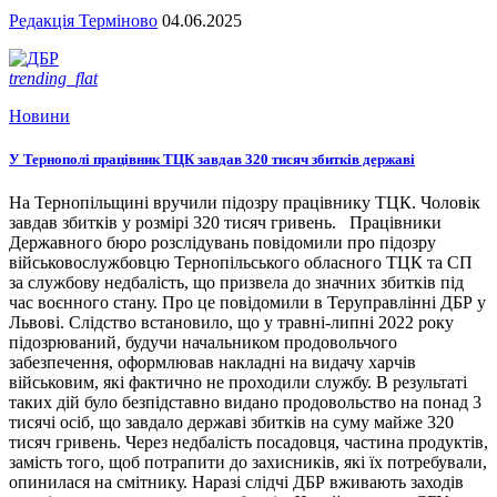
Редакція Терміново
04.06.2025
trending_flat
Новини
У Тернополі працівник ТЦК завдав 320 тисяч збитків державі
На Тернопільщині вручили підозру працівнику ТЦК. Чоловік
завдав збитків у розмірі 320 тисяч гривень. Працівники
Державного бюро розслідувань повідомили про підозру
військовослужбовцю Тернопільського обласного ТЦК та СП
за службову недбалість, що призвела до значних збитків під
час воєнного стану. Про це повідомили в Теруправлінні ДБР у
Львові. Слідство встановило, що у травні-липні 2022 року
підозрюваний, будучи начальником продовольчого
забезпечення, оформлював накладні на видачу харчів
військовим, які фактично не проходили службу. В результаті
таких дій було безпідставно видано продовольство на понад 3
тисячі осіб, що завдало державі збитків на суму майже 320
тисяч гривень. Через недбалість посадовця, частина продуктів,
замість того, щоб потрапити до захисників, які їх потребували,
опинилася на смітнику. Наразі слідчі ДБР вживають заходів