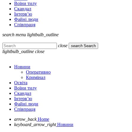
Воїни тилу
Скандал
Інтерв’ю
Файні люди
Співпраця
search
menu
lightbulb_outline
close
search
Search
lightbulb_outline
close
Новини
Оперативно
Кримінал
Освіта
Воїни тилу
Скандал
Інтерв’ю
Файні люди
Співпраця
arrow_back
Home
keyboard_arrow_right
Новини