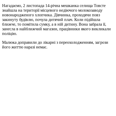
Нагадаємо, 2 листопада 14-річна мешканка селища Товсте
знайшла на території місцевого недіючого молокозаводу
новонародженого хлопчика. Дівчинка, проходячи повз
закинуту будівлю, почула дитячий плач. Коли підійшла
ближче, то помітила сумку, а в ній дитину. Вона забрала її,
занесла в найближчий магазин, працівники якого викликали
поліцію.
Малюка доправили до лікарні з переохолодженням, загрози
його життю наразі немає.