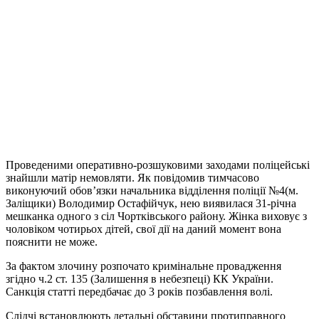
Проведеними оперативно-розшуковими заходами поліцейські
знайшли матір немовляти. Як повідомив тимчасово
виконуючий обов’язки начальника відділення поліції №4(м.
Заліщики) Володимир Остафійчук, нею виявилася 31-річна
мешканка одного з сіл Чортківського району. Жінка виховує з
чоловіком чотирьох дітей, свої дії на даний момент вона
пояснити не може.
За фактом злочину розпочато кримінальне провадження
згідно ч.2 ст. 135 (Залишення в небезпеці) КК України.
Санкція статті передбачає до 3 років позбавлення волі.
Слідчі встановлюють детальні обставини протиправного