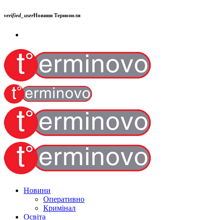
verified_user
Новини Тернополя
Новини
Оперативно
Кримінал
Освіта