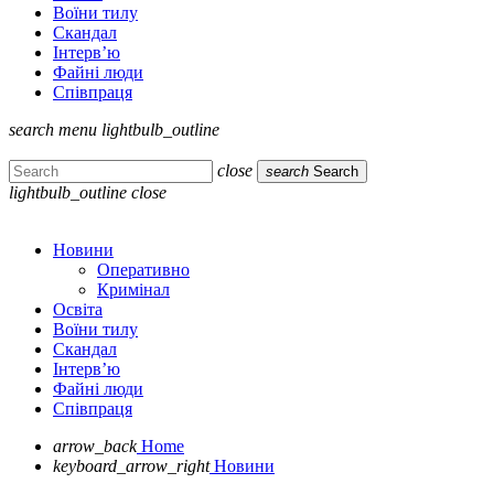
Воїни тилу
Скандал
Інтерв’ю
Файні люди
Співпраця
search
menu
lightbulb_outline
close
search
Search
lightbulb_outline
close
Новини
Оперативно
Кримінал
Освіта
Воїни тилу
Скандал
Інтерв’ю
Файні люди
Співпраця
arrow_back
Home
keyboard_arrow_right
Новини