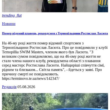
trending_flat
Новини
Помер відомий плавець, рекордсмен з Тернопільщини Ростислав Ласюта
На 46-му році життя помер відомий спортсмен з
Тернопільщини Ростислав Ласюта. Про це повідомили у клубі
Ternopillia SWIM Masters, членом якого був Ласюта. "З
великим сумом повідомляємо, що на 46-ому році життя не
стало члена нашого клубу, рекордсмена області з плавання
серед мастерс Ростислава Ласюти. Найщиріші співчуття сімї,
рідним та близьким... Світла память", - йдеться у заяві. Про
причину смерті не повідомляють.
https://terminovo.te.ua/news/142347/
Редакція
05.08.2026