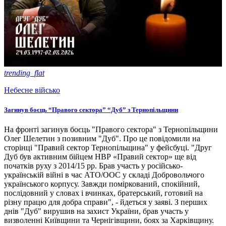
trending_flat
Небесне військо
Загинув боєць “Правого сектора” “Дуб” з Тернопільщини
На фронті загинув боєць "Правого сектора" з Тернопільщини
Олег Шелетин з позивним "Дуб". Про це повідомили на
сторінці "Правий сектор Тернопільщина" у фейсбуці. "Друг
Дуб був активним бійцем НВР «Правий сектор» ще від
початків руху з 2014/15 рр. Брав участь у російсько-
українській війні в час АТО/ООС у складі Добровольчого
українського корпусу. Завжди поміркований, спокійний,
послідовний у словах і вчинках, братерський, готовий на
різну працю для добра справи", - йдеться у заяві. З перших
днів "Дуб" вирушив на захист України, брав участь у
визволенні Київщини та Чернігівщини, боях за Харківщину.