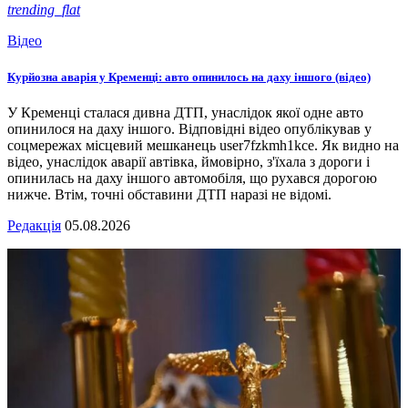
trending_flat
Відео
Курйозна аварія у Кременці: авто опинилось на даху іншого (відео)
У Кременці сталася дивна ДТП, унаслідок якої одне авто
опинилося на даху іншого. Відповідні відео опублікував у
соцмережах місцевий мешканець user7fzkmh1kce. Як видно на
відео, унаслідок аварії автівка, ймовірно, з'їхала з дороги і
опинилась на даху іншого автомобіля, що рухався дорогою
нижче. Втім, точні обставини ДТП наразі не відомі.
Редакція
05.08.2026