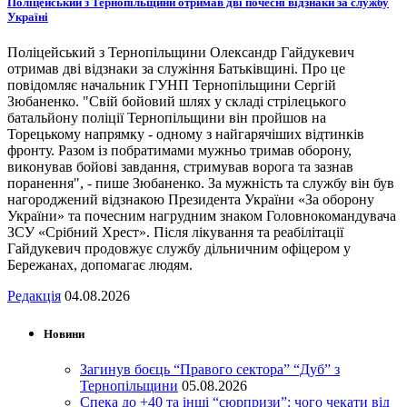
Поліцейський з Тернопільщини отримав дві почесні відзнаки за службу
Україні
Поліцейський з Тернопільщини Олександр Гайдукевич
отримав дві відзнаки за служіння Батьківщині. Про це
повідомляє начальник ГУНП Тернопільщини Сергій
Зюбаненко. "Свій бойовий шлях у складі стрілецького
батальйону поліції Тернопільщини він пройшов на
Торецькому напрямку - одному з найгарячіших відтинків
фронту. Разом із побратимами мужньо тримав оборону,
виконував бойові завдання, стримував ворога та зазнав
поранення", - пише Зюбаненко. За мужність та службу він був
нагороджений відзнакою Президента України «За оборону
України» та почесним нагрудним знаком Головнокомандувача
ЗСУ «Срібний Хрест». Після лікування та реабілітації
Гайдукевич продовжує службу дільничним офіцером у
Бережанах, допомагає людям.
Редакція
04.08.2026
Новини
Загинув боєць “Правого сектора” “Дуб” з
Тернопільщини
05.08.2026
Спека до +40 та інші “сюрпризи”: чого чекати від