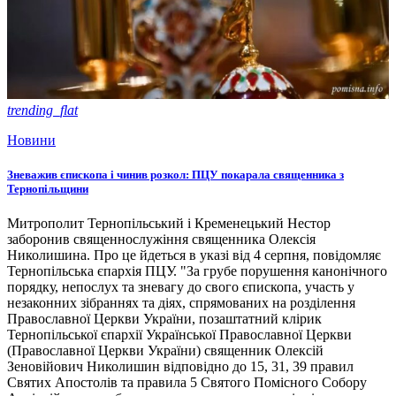
trending_flat
Новини
Зневажив єпископа і чинив розкол: ПЦУ покарала священника з
Тернопільщини
Митрополит Тернопільський і Кременецький Нестор
заборонив священнослужіння священника Олексія
Николишина. Про це йдеться в указі від 4 серпня, повідомляє
Тернопільська єпархія ПЦУ. "За грубе порушення канонічного
порядку, непослух та зневагу до свого єпископа, участь у
незаконних зібраннях та діях, спрямованих на розділення
Православної Церкви України, позаштатний клірик
Тернопільської єпархії Української Православної Церкви
(Православної Церкви України) священник Олексій
Зеновійович Николишин відповідно до 15, 31, 39 правил
Святих Апостолів та правила 5 Святого Помісного Собору