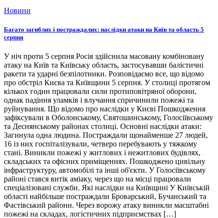
Новини
Багато загиблих і постраждалих: наслідки атаки на Київ та область 5
серпня
У ніч проти 5 серпня Росія здійснила масовану комбіновану
атаку на Київ та Київську область, застосувавши балістичні
ракети та ударні безпілотники. Розповідаємо все, що відомо
про обстріл Києва та Київщини 5 серпня. У столиці протягом
кількох годин працювали сили протиповітряної оборони,
однак падіння уламків і влучання спричинили пожежі та
руйнування. Що відомо про наслідки у Києві Пошкодження
зафіксували в Оболонському, Святошинському, Голосіївському
та Деснянському районах столиці. Основні наслідки атаки:
Загинула одна людина. Постраждали щонайменше 27 людей,
16 із них госпіталізували, четверо перебувають у тяжкому
стані. Виникли пожежі у житлових і нежитлових будівлях,
складських та офісних приміщеннях. Пошкоджено цивільну
інфраструктуру, автомобілі та інші об'єкти. У Голосіївському
районі стався витік аміаку, через що на місці працювали
спеціалізовані служби. Які наслідки на Київщині У Київській
області найбільше постраждали Броварський, Бучанський та
Фастівський райони. Через ворожу атаку виникли масштабні
пожежі на складах, логістичних підприємствах […]