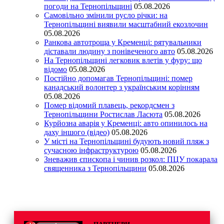
погоди на Тернопільщині
05.08.2026
Самовільно змінили русло річки: на
Тернопільщині виявили масштабний екозлочин
05.08.2026
Ранкова автотроща у Кременці: рятувальники
діставали людину з понівеченого авто
05.08.2026
На Тернопільщині легковик влетів у фуру: що
відомо
05.08.2026
Постійно допомагав Тернопільщині: помер
канадський волонтер з українським корінням
05.08.2026
Помер відомий плавець, рекордсмен з
Тернопільщини Ростислав Ласюта
05.08.2026
Курйозна аварія у Кременці: авто опинилось на
даху іншого (відео)
05.08.2026
У місті на Тернопільщині будують новий пляж з
сучасною інфраструктурою
05.08.2026
Зневажив єпископа і чинив розкол: ПЦУ покарала
священника з Тернопільщини
05.08.2026