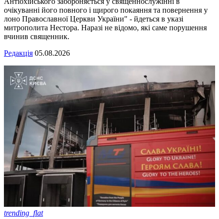
Антіохійського забороняється у священнослужінні в
очікуванні його повного і щирого покаяння та повернення у
лоно Православної Церкви України" - йдеться в указі
митрополита Нестора. Наразі не відомо, які саме порушення
вчинив священник.
Редакція
05.08.2026
trending_flat