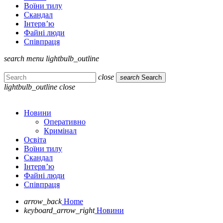
Воїни тилу
Скандал
Інтерв’ю
Файні люди
Співпраця
search
menu
lightbulb_outline
close
search
Search
lightbulb_outline
close
Новини
Оперативно
Кримінал
Освіта
Воїни тилу
Скандал
Інтерв’ю
Файні люди
Співпраця
arrow_back
Home
keyboard_arrow_right
Новини