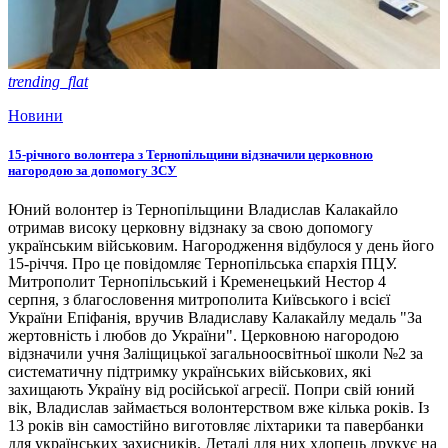
trending_flat
Новини
15-річного волонтера з Тернопільщини відзначили церковною
нагородою за допомогу ЗСУ
Юний волонтер із Тернопільщини Владислав Калакайло
отримав високу церковну відзнаку за свою допомогу
українським військовим. Нагородження відбулося у день його
15-річчя. Про це повідомляє Тернопільська єпархія ПЦУ.
Митрополит Тернопільський і Кременецький Нестор 4
серпня, з благословення митрополита Київського і всієї
України Епіфанія, вручив Владиславу Калакайлу медаль "За
жертовність і любов до України". Церковною нагородою
відзначили учня Заліщицької загальноосвітньої школи №2 за
систематичну підтримку українських військових, які
захищають Україну від російської агресії. Попри свій юний
вік, Владислав займається волонтерством вже кілька років. Із
13 років він самостійно виготовляє ліхтарики та павербанки
для українських захисників. Деталі для них хлопець друкує на