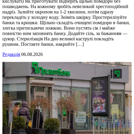
кислуваті) Як приготувати Відберіть щільні помідори без
пошкоджень. На кожному зробіть невеликий хрестоподібний
надріз. Залийте окропом на 1-2 хвилини, потім одразу
перекладіть у холодну воду. Зніміть шкірку. Простерилізуйте
банки та кришки. Щільно складіть очищені помідори в банки,
злегка притискаючи ложкою. Вони пустять сік і майже
повністю ним заповнять банку. Додайте сіль, за бажанням —
цукор. Стерилізація На дно великої каструлі покладіть
рушник. Поставте банки, накрийте […]
Редакція
06.08.2026