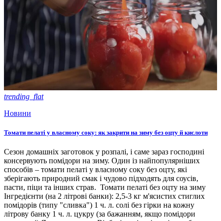
trending_flat
Новини
Томати пелаті у власному соку: як закрити на зиму без оцту й кислоти
Сезон домашніх заготовок у розпалі, і саме зараз господині
консервують помідори на зиму. Один із найпопулярніших
способів – томати пелаті у власному соку без оцту, які
зберігають природний смак і чудово підходять для соусів,
пасти, піци та інших страв. Томати пелаті без оцту на зиму
Інгредієнти (на 2 літрові банки): 2,5-3 кг м'ясистих стиглих
помідорів (типу "сливка") 1 ч. л. солі без гірки на кожну
літрову банку 1 ч. л. цукру (за бажанням, якщо помідори