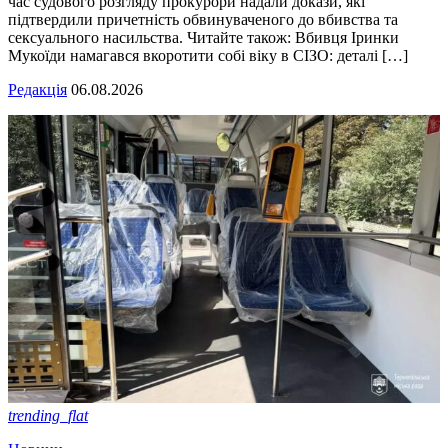
час судового розгляду прокурори надали докази, які
підтвердили причетність обвинуваченого до вбивства та
сексуального насильства. Читайте також: Вбивця Іринки
Мукоїди намагався вкоротити собі віку в СІЗО: деталі […]
Редакція
06.08.2026
trending_flat