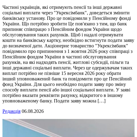
Частині українців, які отримують пенсії та інші державні
соціальні виплати через "Укрексімбанк", доведеться змінити
банківську установу. Про це повідомили у Пенсійному фонді
України. Що потрібно зробити Це пов'язано з тим, що банк
припиняє співпрацю з Пенсійним фондом України щодо
обслуговування таких рахунків. Щоб і надалі отримувати
кошти на банківську картку, необхідно встигнути подати заяву
до визначеної дати. Акціонерне товариство "Укрексімбанк"
повідомило про припинення з 1 жовтня 2026 року співпраці з
Пенсійним фондом України в частині обслуговування
рахунків, на які надходять пенсії, житлові субсидії, пільги та
інші державні соціальні виплати. Через це одержувачам таких
виплат потрібно не пізніше 15 вересня 2026 року обрати
інший уповноважений банк та повідомити про це Пенсійний
фонд України. Для цього необхідно подати заяву про зміну
способу виплати пенсії або іншої соціальної виплати. У заяві
потрібно вказати реквізити рахунку, відкритого в іншому
уповноваженому банку. Подати заяву можна […]
Редакція
06.08.2026