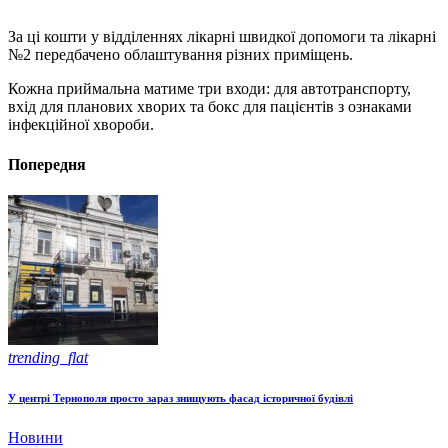
За ці кошти у відділеннях лікарні швидкої допомоги та лікарні
№2 передбачено облаштування різних приміщень.
Кожна приймальна матиме три входи: для автотранспорту,
вхід для планових хворих та бокс для пацієнтів з ознаками
інфекційної хвороби.
Попередня
trending_flat
У центрі Тернополя просто зараз знищують фасад історичної будівлі
Новини