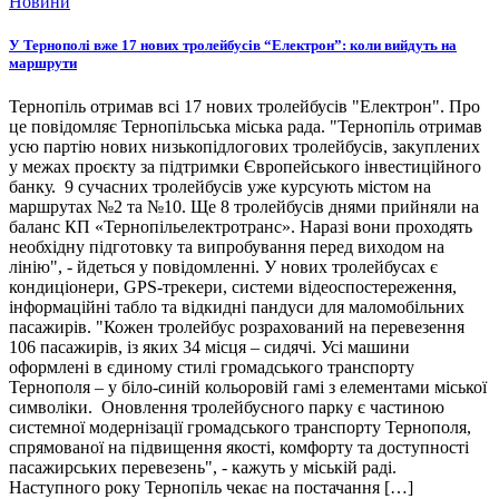
Новини
У Тернополі вже 17 нових тролейбусів “Електрон”: коли вийдуть на
маршрути
Тернопіль отримав всі 17 нових тролейбусів "Електрон". Про
це повідомляє Тернопільська міська рада. "Тернопіль отримав
усю партію нових низькопідлогових тролейбусів, закуплених
у межах проєкту за підтримки Європейського інвестиційного
банку. 9 сучасних тролейбусів уже курсують містом на
маршрутах №2 та №10. Ще 8 тролейбусів днями прийняли на
баланс КП «Тернопільелектротранс». Наразі вони проходять
необхідну підготовку та випробування перед виходом на
лінію", - йдеться у повідомленні. У нових тролейбусах є
кондиціонери, GPS-трекери, системи відеоспостереження,
інформаційні табло та відкидні пандуси для маломобільних
пасажирів. "Кожен тролейбус розрахований на перевезення
106 пасажирів, із яких 34 місця – сидячі. Усі машини
оформлені в єдиному стилі громадського транспорту
Тернополя – у біло-синій кольоровій гамі з елементами міської
символіки. Оновлення тролейбусного парку є частиною
системної модернізації громадського транспорту Тернополя,
спрямованої на підвищення якості, комфорту та доступності
пасажирських перевезень", - кажуть у міській раді.
Наступного року Тернопіль чекає на постачання […]