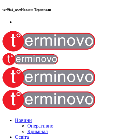
verified_user
Новини Тернополя
Новини
Оперативно
Кримінал
Освіта