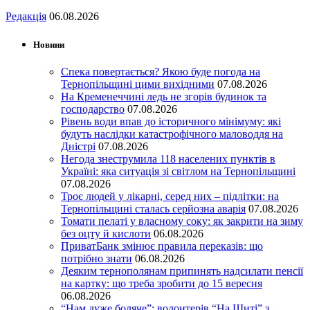
Редакція
06.08.2026
Новини
Спека повертається? Якою буде погода на
Тернопільщині цими вихідними
07.08.2026
На Кременеччині ледь не згорів будинок та
господарство
07.08.2026
Рівень води впав до історичного мінімуму: які
будуть наслідки катастрофічного маловоддя на
Дністрі
07.08.2026
Негода знеструмила 118 населених пунктів в
Україні: яка ситуація зі світлом на Тернопільщині
07.08.2026
Троє людей у лікарні, серед них – підлітки: на
Тернопільщині сталась серйозна аварія
07.08.2026
Томати пелаті у власному соку: як закрити на зиму
без оцту й кислоти
06.08.2026
ПриватБанк змінює правила переказів: що
потрібно знати
06.08.2026
Деяким тернополянам припинять надсилати пенсії
на картку: що треба зробити до 15 вересня
06.08.2026
“Нам дуже боляче”: волонтерів “На Щиті” з