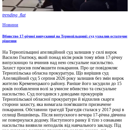
trending_flat
Новини
Вбивство 17-річної випускниці на Тернопільщині: суд ухвалив остаточне
рішення
На Тернопільщині апеляційний суд залишив у силі вирок
Василю Гнатюку, який понад вісім років тому вбив 17-річну
випускницю та вчинив над нею сексуальне насильство.
Захист просив пом'якшити покарання. Про це повідомляє
Тернопільська обласна прокуратура. Що вирішив суд
Апеляційний суд 5 серпня 2026 року залишив без змін вирок
жителю Кременецького району. Раніше його засудили до 15
років позбавлення волі за умисне вбивство та сексуальне
насильство. Суд погодився з доводами прокурорів
Тернопільської обласної прокуратури й відхилив скарги
сторони захисту, яка вимагала пом'якшити призначене
покарання. Обставини трагедії Трагедія сталася у 2017 році в
селищі Вишнівець. Після випускного вечора 17-річна дівчина
не повернулася додому. Наступного ранку її тіло з ознаками
насильства виявили неподалік від навчального закладу. Під