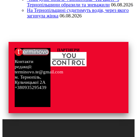
Тернопільщини образили та зневажили
06.08.2026
На Тернопільщині судитимуть водія, через якого
загинула жінка
06.08.2026
ПАРТНЕРИ
Контакти
редакції:
terminovo.te@gmail.com
м. Тернопіль,
Кульчицької 2А
+380935295439