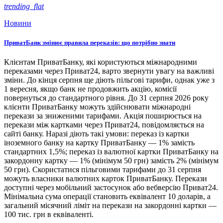
trending_flat
Новини
ПриватБанк змінює правила переказів: що потрібно знати
Клієнтам ПриватБанку, які користуються міжнародними
переказами через Приват24, варто звернути увагу на важливі
зміни. До кінця серпня ще діють пільгові тарифи, однак уже з
1 вересня, якщо банк не продовжить акцію, комісії
повернуться до стандартного рівня. До 31 серпня 2026 року
клієнти ПриватБанку можуть здійснювати міжнародні
перекази за зниженими тарифами. Акція поширюється на
перекази між картками через Приват24, повідомляється на
сайті банку. Наразі діють такі умови: переказ із картки
іноземного банку на картку ПриватБанку — 1% замість
стандартних 1,5%; переказ із валютної картки ПриватБанку на
закордонну картку — 1% (мінімум 50 грн) замість 2% (мінімум
50 грн). Скористатися пільговими тарифами до 31 серпня
можуть власники валютних карток ПриватБанку. Перекази
доступні через мобільний застосунок або вебверсію Приват24.
Мінімальна сума операції становить еквівалент 10 доларів, а
загальний місячний ліміт на перекази на закордонні картки —
100 тис. грн в еквіваленті.