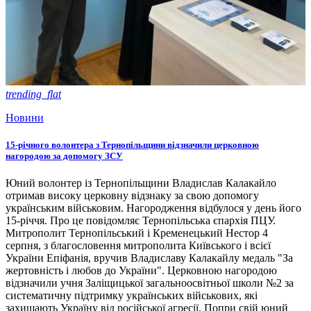
trending_flat
Новини
15-річного волонтера з Тернопільщини відзначили церковною
нагородою за допомогу ЗСУ
Юний волонтер із Тернопільщини Владислав Калакайло
отримав високу церковну відзнаку за свою допомогу
українським військовим. Нагородження відбулося у день його
15-річчя. Про це повідомляє Тернопільська єпархія ПЦУ.
Митрополит Тернопільський і Кременецький Нестор 4
серпня, з благословення митрополита Київського і всієї
України Епіфанія, вручив Владиславу Калакайлу медаль "За
жертовність і любов до України". Церковною нагородою
відзначили учня Заліщицької загальноосвітньої школи №2 за
систематичну підтримку українських військових, які
захищають Україну від російської агресії. Попри свій юний