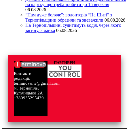
на картку: що треба зробити до 15 вересня
06.08.2026
“Нам дуже боляче”: волонтерів “На Щиті” з
Тернопільщини образили та зневажили
06.08.2026
На Тернопільщині судитимуть водія, через якого
загинула жінка
06.08.2026
ПАРТНЕРИ
Контакти
редакції:
terminovo.te@gmail.com
м. Тернопіль,
Кульчицької 2А
+380935295439