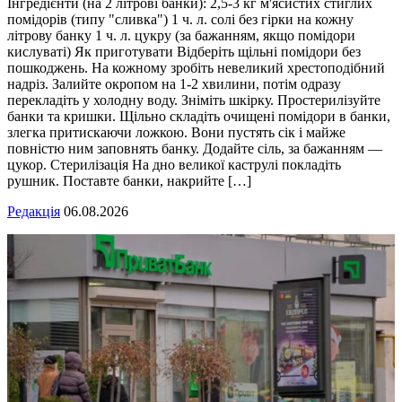
Інгредієнти (на 2 літрові банки): 2,5-3 кг м'ясистих стиглих
помідорів (типу "сливка") 1 ч. л. солі без гірки на кожну
літрову банку 1 ч. л. цукру (за бажанням, якщо помідори
кислуваті) Як приготувати Відберіть щільні помідори без
пошкоджень. На кожному зробіть невеликий хрестоподібний
надріз. Залийте окропом на 1-2 хвилини, потім одразу
перекладіть у холодну воду. Зніміть шкірку. Простерилізуйте
банки та кришки. Щільно складіть очищені помідори в банки,
злегка притискаючи ложкою. Вони пустять сік і майже
повністю ним заповнять банку. Додайте сіль, за бажанням —
цукор. Стерилізація На дно великої каструлі покладіть
рушник. Поставте банки, накрийте […]
Редакція
06.08.2026