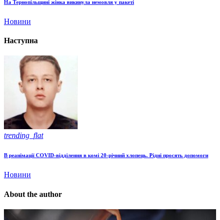
На Тернопільщині жінка викинула немовля у пакеті
Новини
Наступна
trending_flat
В реанімації COVID-відділення в комі 20-річний хлопець. Рідні просять допомоги
Новини
About the author