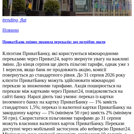
trending_flat
Новини
ПриватБанк змінює правила переказів: що потрібно знати
Клієнтам ПриватБанку, які користуються міжнародними
переказами через Приват24, варто звернути увагу на важливі
зміни. До кінця серпня ще діють пільгові тарифи, однак уже з
1 вересня, якщо банк не продовжить акцію, комісії
повернуться до стандартного рівня. До 31 серпня 2026 року
клієнти ПриватБанку можуть здійснювати міжнародні
перекази за зниженими тарифами. Акція поширюється на
перекази між картками через Приват24, повідомляється на
сайті банку. Наразі діють такі умови: переказ із картки
іноземного банку на картку ПриватБанку — 1% замість
стандартних 1,5%; переказ із валютної картки ПриватБанку на
закордонну картку — 1% (мінімум 50 грн) замість 2% (мінімум
50 грн). Скористатися пільговими тарифами до 31 серпня
можуть власники валютних карток ПриватБанку. Перекази
доступні через мобільний застосунок або вебверсію Приват24.