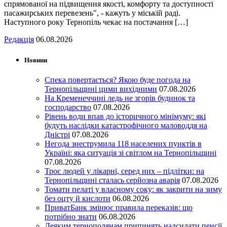
спрямованої на підвищення якості, комфорту та доступності
пасажирських перевезень", - кажуть у міській раді.
Наступного року Тернопіль чекає на постачання […]
Редакція
06.08.2026
Новини
Спека повертається? Якою буде погода на
Тернопільщині цими вихідними
07.08.2026
На Кременеччині ледь не згорів будинок та
господарство
07.08.2026
Рівень води впав до історичного мінімуму: які
будуть наслідки катастрофічного маловоддя на
Дністрі
07.08.2026
Негода знеструмила 118 населених пунктів в
Україні: яка ситуація зі світлом на Тернопільщині
07.08.2026
Троє людей у лікарні, серед них – підлітки: на
Тернопільщині сталась серйозна аварія
07.08.2026
Томати пелаті у власному соку: як закрити на зиму
без оцту й кислоти
06.08.2026
ПриватБанк змінює правила переказів: що
потрібно знати
06.08.2026
Деяким тернополянам припинять надсилати пенсії