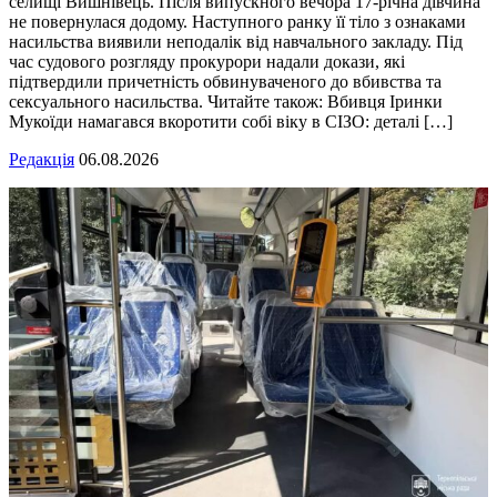
селищі Вишнівець. Після випускного вечора 17-річна дівчина
не повернулася додому. Наступного ранку її тіло з ознаками
насильства виявили неподалік від навчального закладу. Під
час судового розгляду прокурори надали докази, які
підтвердили причетність обвинуваченого до вбивства та
сексуального насильства. Читайте також: Вбивця Іринки
Мукоїди намагався вкоротити собі віку в СІЗО: деталі […]
Редакція
06.08.2026