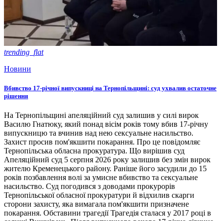
trending_flat
Новини
Вбивство 17-річної випускниці на Тернопільщині: суд ухвалив остаточне
рішення
На Тернопільщині апеляційний суд залишив у силі вирок
Василю Гнатюку, який понад вісім років тому вбив 17-річну
випускницю та вчинив над нею сексуальне насильство.
Захист просив пом'якшити покарання. Про це повідомляє
Тернопільська обласна прокуратура. Що вирішив суд
Апеляційний суд 5 серпня 2026 року залишив без змін вирок
жителю Кременецького району. Раніше його засудили до 15
років позбавлення волі за умисне вбивство та сексуальне
насильство. Суд погодився з доводами прокурорів
Тернопільської обласної прокуратури й відхилив скарги
сторони захисту, яка вимагала пом'якшити призначене
покарання. Обставини трагедії Трагедія сталася у 2017 році в