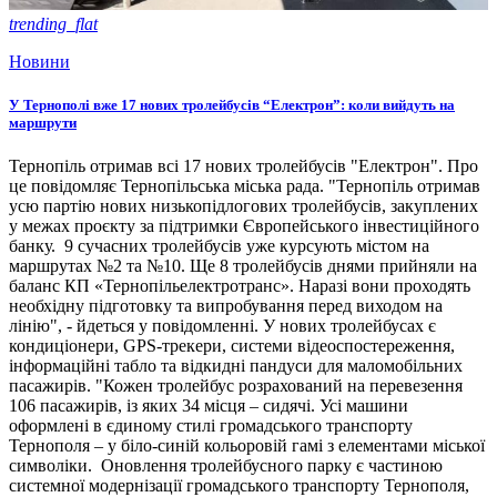
trending_flat
Новини
У Тернополі вже 17 нових тролейбусів “Електрон”: коли вийдуть на
маршрути
Тернопіль отримав всі 17 нових тролейбусів "Електрон". Про
це повідомляє Тернопільська міська рада. "Тернопіль отримав
усю партію нових низькопідлогових тролейбусів, закуплених
у межах проєкту за підтримки Європейського інвестиційного
банку. 9 сучасних тролейбусів уже курсують містом на
маршрутах №2 та №10. Ще 8 тролейбусів днями прийняли на
баланс КП «Тернопільелектротранс». Наразі вони проходять
необхідну підготовку та випробування перед виходом на
лінію", - йдеться у повідомленні. У нових тролейбусах є
кондиціонери, GPS-трекери, системи відеоспостереження,
інформаційні табло та відкидні пандуси для маломобільних
пасажирів. "Кожен тролейбус розрахований на перевезення
106 пасажирів, із яких 34 місця – сидячі. Усі машини
оформлені в єдиному стилі громадського транспорту
Тернополя – у біло-синій кольоровій гамі з елементами міської
символіки. Оновлення тролейбусного парку є частиною
системної модернізації громадського транспорту Тернополя,