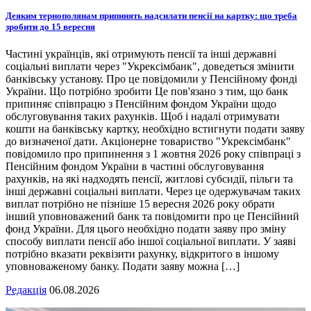
Деяким тернополянам припинять надсилати пенсії на картку: що треба
зробити до 15 вересня
Частині українців, які отримують пенсії та інші державні
соціальні виплати через "Укрексімбанк", доведеться змінити
банківську установу. Про це повідомили у Пенсійному фонді
України. Що потрібно зробити Це пов'язано з тим, що банк
припиняє співпрацю з Пенсійним фондом України щодо
обслуговування таких рахунків. Щоб і надалі отримувати
кошти на банківську картку, необхідно встигнути подати заяву
до визначеної дати. Акціонерне товариство "Укрексімбанк"
повідомило про припинення з 1 жовтня 2026 року співпраці з
Пенсійним фондом України в частині обслуговування
рахунків, на які надходять пенсії, житлові субсидії, пільги та
інші державні соціальні виплати. Через це одержувачам таких
виплат потрібно не пізніше 15 вересня 2026 року обрати
інший уповноважений банк та повідомити про це Пенсійний
фонд України. Для цього необхідно подати заяву про зміну
способу виплати пенсії або іншої соціальної виплати. У заяві
потрібно вказати реквізити рахунку, відкритого в іншому
уповноваженому банку. Подати заяву можна […]
Редакція
06.08.2026