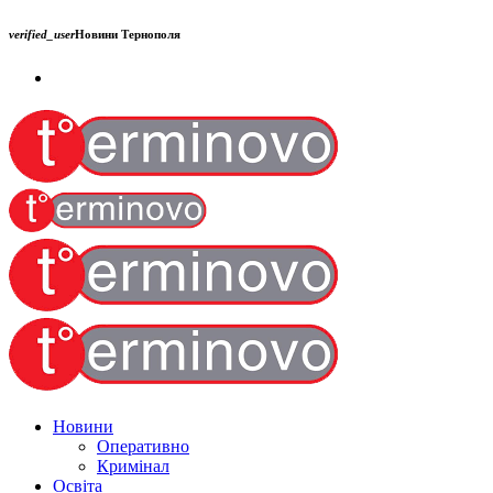
verified_user
Новини Тернополя
Новини
Оперативно
Кримінал
Освіта