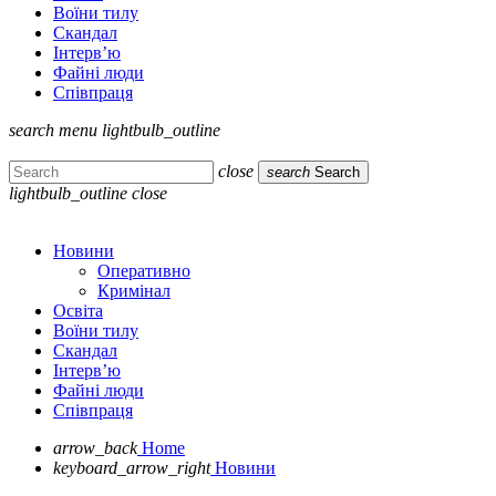
Воїни тилу
Скандал
Інтерв’ю
Файні люди
Співпраця
search
menu
lightbulb_outline
close
search
Search
lightbulb_outline
close
Новини
Оперативно
Кримінал
Освіта
Воїни тилу
Скандал
Інтерв’ю
Файні люди
Співпраця
arrow_back
Home
keyboard_arrow_right
Новини