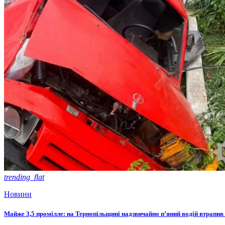
trending_flat
Новини
Майже 3,5 промілле: на Тернопільщині надзвичайно п’яний водій втрапив