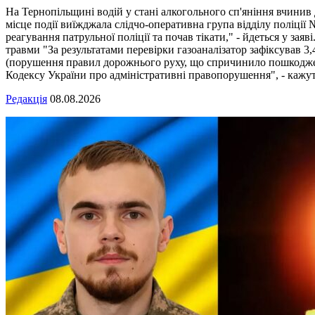
На Тернопільщині водій у стані алкогольного сп'яніння вчинив
місце події виїжджала слідчо-оперативна група відділу поліці
реагування патрульної поліції та почав тікати," - йдеться у зая
травми "За результатами перевірки газоаналізатор зафіксував 3,
(порушення правил дорожнього руху, що спричинило пошкодженн
Кодексу України про адміністративні правопорушення", - кажуть
Редакція
08.08.2026