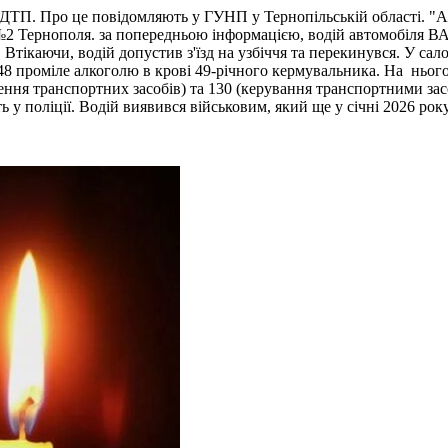
 ДТП. Про це повідомляють у ГУНП у Тернопільській області. "Ав
ї №2 Тернополя. за попередньою інформацією, водій автомобіля В
ві. Втікаючи, водій допустив з'їзд на узбіччя та перекинувся. У 
48 проміле алкоголю в крові 49-річного кермувальника. На нього 
я транспортних засобів) та 130 (керування транспортними засоб
 у поліції. Водій виявився військовим, який ще у січні 2026 рок