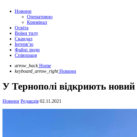
Новини
Оперативно
Кримінал
Освіта
Воїни тилу
Скандал
Інтерв’ю
Файні люди
Співпраця
arrow_back
Home
keyboard_arrow_right
Новини
У Тернополі відкриють новий
Новини
Редакція
02.11.2021