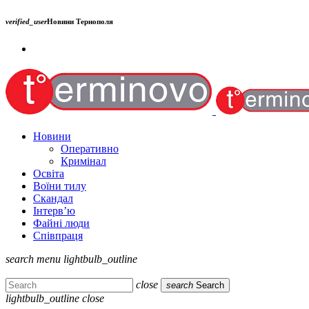
verified_user
Новини Тернополя
Новини
Оперативно
Кримінал
Освіта
Воїни тилу
Скандал
Інтерв’ю
Файні люди
Співпраця
search
menu
lightbulb_outline
close
search
Search
lightbulb_outline
close