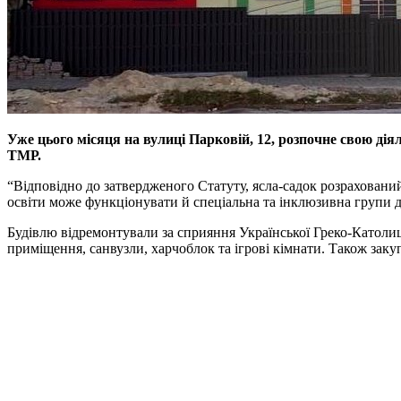
Уже цього місяця на вулиці Парковій, 12, розпочне свою дія
ТМР.
“Відповідно до затвердженого Статуту, ясла-садок розрахований 
освіти може функціонувати й спеціальна та інклюзивна групи д
Будівлю відремонтували за сприяння Української Греко-Католиць
приміщення, санвузли, харчоблок та ігрові кімнати. Також зак