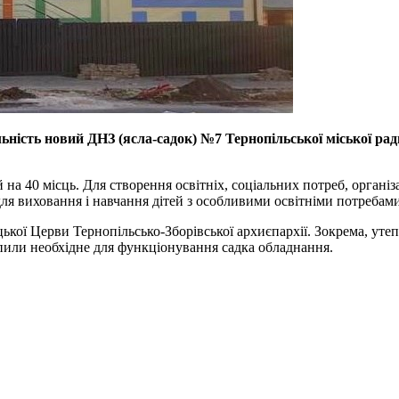
льність новий ДНЗ (ясла-садок) №7 Тернопільської міської рад
на 40 місць. Для створення освітніх, соціальних потреб, організ
ля виховання і навчання дітей з особливими освітніми потребами”
кої Церви Тернопільсько-Зборівської архиєпархії. Зокрема, утеп
упили необхідне для функціонування садка обладнання.