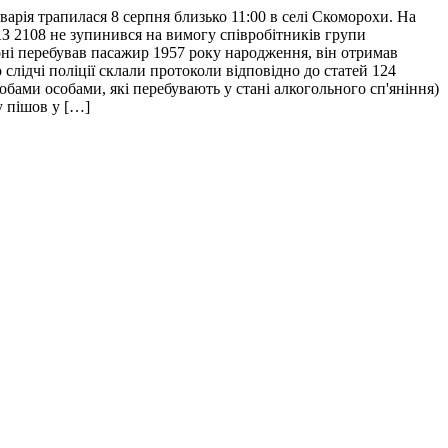
арія трапилася 8 серпня близько 11:00 в селі Скоморохи. На
АЗ 2108 не зупинився на вимогу співробітників групи
салоні перебував пасажир 1957 року народження, він отримав
слідчі поліції склали протоколи відповідно до статей 124
ами особами, які перебувають у стані алкогольного сп'яніння)
у пішов у […]