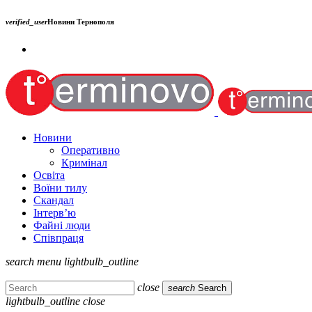
verified_user
Новини Тернополя
Новини
Оперативно
Кримінал
Освіта
Воїни тилу
Скандал
Інтерв’ю
Файні люди
Співпраця
search
menu
lightbulb_outline
close
search
Search
lightbulb_outline
close