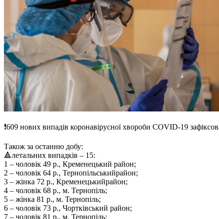
❗️609 нових випадів коронавірусної хвороби COVID-19 зафіксова
Також за останню добу:
🔺летальних випадків – 15:
1 – чоловік 49 р., Кременецький район;
2 – чоловік 64 р., Тернопільськийрайон;
3 – жінка 72 р., Кременецькийрайон;
4 – чоловік 68 р., м. Тернопіль;
5 – жінка 81 р., м. Тернопіль;
6 – чоловік 73 р., Чортківський район;
7 – чоловік 81 р., м. Тернопіль;