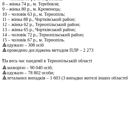
8 – жінка 74 р., м. Теребовля;
9 – жінка 80 р., м. Кременець;
10 – чоловік 63 р., м. Тернопіль;
11 – жінка 88 р., Чортківський район;
12 – жінка 62 р., Тернопільський район;
13 – жінка 65 р., Чортківський район;
14 – чоловік 72 р., Тернопільський район;
15 – чоловік 67 р., м. Тернопіль.
🔺одужало – 308 осіб
🔺проведено досліджень методом ПЛР – 2 273
❗️За весь час пандемії в Тернопільській області
🔺захворіло – 90 040 осіб;
🔺одужало – 78 802 особи;
🔺летальних випадків – 1 603 (3 випадки жителі інших областей