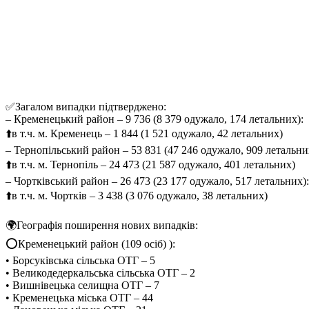
✅Загалом випадки підтверджено:
– Кременецький район – 9 736 (8 379 одужало, 174 летальних):
⬆️в т.ч. м. Кременець – 1 844 (1 521 одужало, 42 летальних)
– Тернопільський район – 53 831 (47 246 одужало, 909 летальни
⬆️в т.ч. м. Тернопіль – 24 473 (21 587 одужало, 401 летальних)
– Чортківський район – 26 473 (23 177 одужало, 517 летальних):
⬆️в т.ч. м. Чортків – 3 438 (3 076 одужало, 38 летальних)
🌍Географія поширення нових випадків:
⭕️Кременецький район (109 осіб) ):
• Борсуківська сільська ОТГ – 5
• Великодедеркальська сільська ОТГ – 2
• Вишнівецька селищна ОТГ – 7
• Кременецька міська ОТГ – 44