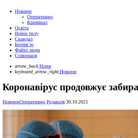
Новини
Оперативно
Кримінал
Освіта
Воїни тилу
Скандал
Інтерв’ю
Файні люди
Співпраця
arrow_back
Home
keyboard_arrow_right
Новини
Коронавірус продовжує забира
Новини
Оперативно
Редакція
30.10.2021