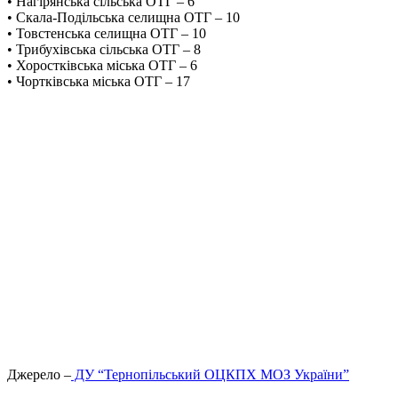
• Нагірянська сільська ОТГ – 6
• Скала-Подільська селищна ОТГ – 10
• Товстенська селищна ОТГ – 10
• Трибухівська сільська ОТГ – 8
• Хоростківська міська ОТГ – 6
• Чортківська міська ОТГ – 17
Джерело –
ДУ “Тернопільський ОЦКПХ МОЗ України”