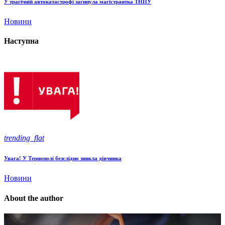
У трагічній автокатастрофі загинула магістрантка ТНПУ
Новини
Наступна
trending_flat
Увага! У Тернополі безслідно зникла дівчинка
Новини
About the author