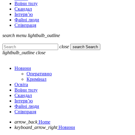
Воїни тилу
Скандал
Інтерв’ю
Файні люди
Співпраця
search
menu
lightbulb_outline
close
search
Search
lightbulb_outline
close
Новини
Оперативно
Кримінал
Освіта
Воїни тилу
Скандал
Інтерв’ю
Файні люди
Співпраця
arrow_back
Home
keyboard_arrow_right
Новини