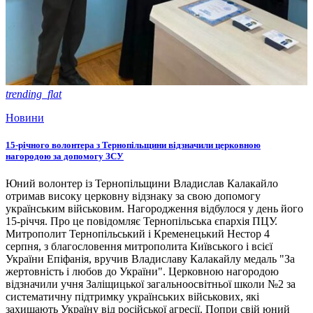
trending_flat
Новини
15-річного волонтера з Тернопільщини відзначили церковною
нагородою за допомогу ЗСУ
Юний волонтер із Тернопільщини Владислав Калакайло
отримав високу церковну відзнаку за свою допомогу
українським військовим. Нагородження відбулося у день його
15-річчя. Про це повідомляє Тернопільська єпархія ПЦУ.
Митрополит Тернопільський і Кременецький Нестор 4
серпня, з благословення митрополита Київського і всієї
України Епіфанія, вручив Владиславу Калакайлу медаль "За
жертовність і любов до України". Церковною нагородою
відзначили учня Заліщицької загальноосвітньої школи №2 за
систематичну підтримку українських військових, які
захищають Україну від російської агресії. Попри свій юний