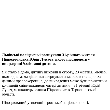
Львівські поліцейські розшукали 31-річного жителя
Підволочиська Юрія Лукача, якого підозрюють у
викраденні 9-місячної дитини.
Як стало відомо, дитину викрали в суботу, 23 жовтня. Увечері
цього дня мама дівчинки звернулася з заявою в поліцію. За
даними правоохоронців, до викрадення може бути причетний
колишній співмешканець матері дитини – 31-річний Юрій
Лукач, мешканець селища Підволочиськ Тернопільської
області.
Підозрюваний у злочині – ромської національності.