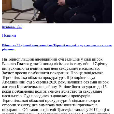
trending_flat
Новини
Вбивство 17-річної випускниці на Тернопільщині: суд ухвалив остаточне
рішення
На Тернопільщині апеляційний суд залишив у силі вирок
Василю Гнатюку, який понад вісім років тому вбив 17-річну
випускницю та вчинив над нею сексуальне насильство.
Захист просив пом'якшити покарання. Про це повідомляє
Тернопільська обласна прокуратура. Що вирішив суд
Апеляційний суд 5 серпня 2026 року залишив без змін вирок
жителю Кременецького району. Раніше його засудили до 15
років позбавлення волі за умисне вбивство та сексуальне
насильство. Суд погодився з доводами прокурорів
Тернопільської обласної прокуратури й відхилив скарги
сторони захисту, яка вимагала пом'якшити призначене
покарання. Обставини трагедії Трагедія сталася у 2017 році в