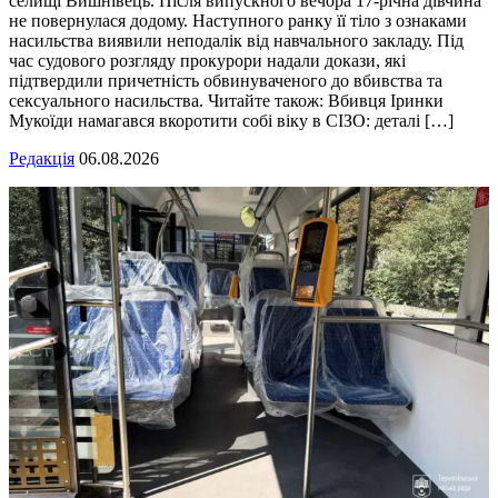
селищі Вишнівець. Після випускного вечора 17-річна дівчина
не повернулася додому. Наступного ранку її тіло з ознаками
насильства виявили неподалік від навчального закладу. Під
час судового розгляду прокурори надали докази, які
підтвердили причетність обвинуваченого до вбивства та
сексуального насильства. Читайте також: Вбивця Іринки
Мукоїди намагався вкоротити собі віку в СІЗО: деталі […]
Редакція
06.08.2026