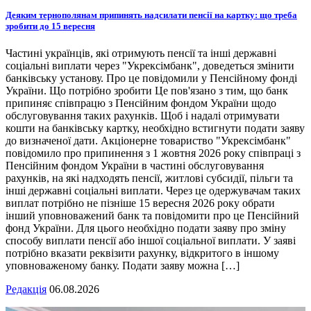
Деяким тернополянам припинять надсилати пенсії на картку: що треба
зробити до 15 вересня
Частині українців, які отримують пенсії та інші державні
соціальні виплати через "Укрексімбанк", доведеться змінити
банківську установу. Про це повідомили у Пенсійному фонді
України. Що потрібно зробити Це пов'язано з тим, що банк
припиняє співпрацю з Пенсійним фондом України щодо
обслуговування таких рахунків. Щоб і надалі отримувати
кошти на банківську картку, необхідно встигнути подати заяву
до визначеної дати. Акціонерне товариство "Укрексімбанк"
повідомило про припинення з 1 жовтня 2026 року співпраці з
Пенсійним фондом України в частині обслуговування
рахунків, на які надходять пенсії, житлові субсидії, пільги та
інші державні соціальні виплати. Через це одержувачам таких
виплат потрібно не пізніше 15 вересня 2026 року обрати
інший уповноважений банк та повідомити про це Пенсійний
фонд України. Для цього необхідно подати заяву про зміну
способу виплати пенсії або іншої соціальної виплати. У заяві
потрібно вказати реквізити рахунку, відкритого в іншому
уповноваженому банку. Подати заяву можна […]
Редакція
06.08.2026