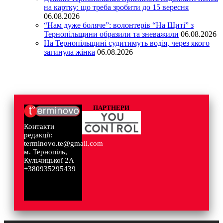
на картку: що треба зробити до 15 вересня
06.08.2026
“Нам дуже боляче”: волонтерів “На Щиті” з
Тернопільщини образили та зневажили
06.08.2026
На Тернопільщині судитимуть водія, через якого
загинула жінка
06.08.2026
ПАРТНЕРИ
Контакти
редакції:
terminovo.te@gmail.com
м. Тернопіль,
Кульчицької 2А
+380935295439