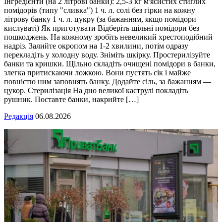
Інгредієнти (на 2 літрові банки): 2,5-3 кг м'ясистих стиглих
помідорів (типу "сливка") 1 ч. л. солі без гірки на кожну
літрову банку 1 ч. л. цукру (за бажанням, якщо помідори
кислуваті) Як приготувати Відберіть щільні помідори без
пошкоджень. На кожному зробіть невеликий хрестоподібний
надріз. Залийте окропом на 1-2 хвилини, потім одразу
перекладіть у холодну воду. Зніміть шкірку. Простерилізуйте
банки та кришки. Щільно складіть очищені помідори в банки,
злегка притискаючи ложкою. Вони пустять сік і майже
повністю ним заповнять банку. Додайте сіль, за бажанням —
цукор. Стерилізація На дно великої каструлі покладіть
рушник. Поставте банки, накрийте […]
Редакція
06.08.2026