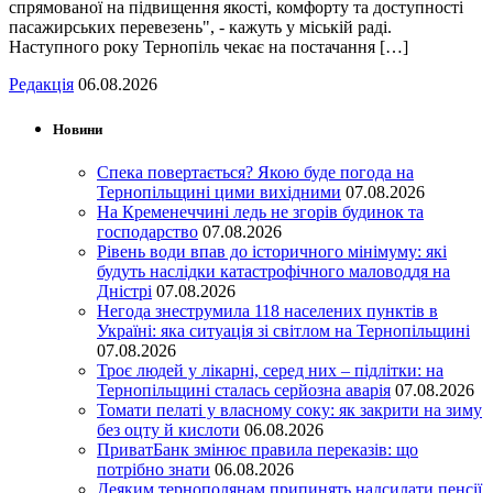
спрямованої на підвищення якості, комфорту та доступності
пасажирських перевезень", - кажуть у міській раді.
Наступного року Тернопіль чекає на постачання […]
Редакція
06.08.2026
Новини
Спека повертається? Якою буде погода на
Тернопільщині цими вихідними
07.08.2026
На Кременеччині ледь не згорів будинок та
господарство
07.08.2026
Рівень води впав до історичного мінімуму: які
будуть наслідки катастрофічного маловоддя на
Дністрі
07.08.2026
Негода знеструмила 118 населених пунктів в
Україні: яка ситуація зі світлом на Тернопільщині
07.08.2026
Троє людей у лікарні, серед них – підлітки: на
Тернопільщині сталась серйозна аварія
07.08.2026
Томати пелаті у власному соку: як закрити на зиму
без оцту й кислоти
06.08.2026
ПриватБанк змінює правила переказів: що
потрібно знати
06.08.2026
Деяким тернополянам припинять надсилати пенсії