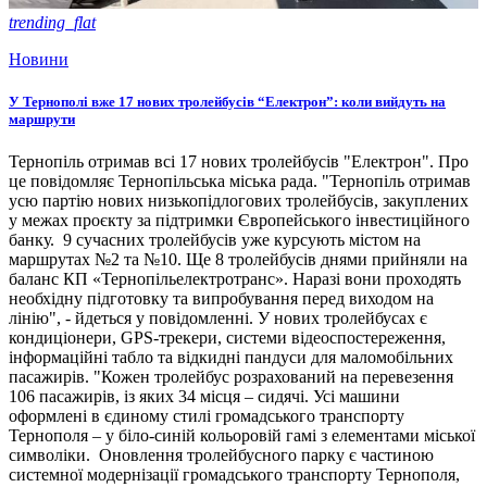
trending_flat
Новини
У Тернополі вже 17 нових тролейбусів “Електрон”: коли вийдуть на
маршрути
Тернопіль отримав всі 17 нових тролейбусів "Електрон". Про
це повідомляє Тернопільська міська рада. "Тернопіль отримав
усю партію нових низькопідлогових тролейбусів, закуплених
у межах проєкту за підтримки Європейського інвестиційного
банку. 9 сучасних тролейбусів уже курсують містом на
маршрутах №2 та №10. Ще 8 тролейбусів днями прийняли на
баланс КП «Тернопільелектротранс». Наразі вони проходять
необхідну підготовку та випробування перед виходом на
лінію", - йдеться у повідомленні. У нових тролейбусах є
кондиціонери, GPS-трекери, системи відеоспостереження,
інформаційні табло та відкидні пандуси для маломобільних
пасажирів. "Кожен тролейбус розрахований на перевезення
106 пасажирів, із яких 34 місця – сидячі. Усі машини
оформлені в єдиному стилі громадського транспорту
Тернополя – у біло-синій кольоровій гамі з елементами міської
символіки. Оновлення тролейбусного парку є частиною
системної модернізації громадського транспорту Тернополя,