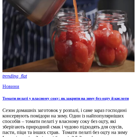
trending_flat
Новини
Томати пелаті у власному соку: як закрити на зиму без оцту й кислоти
Сезон домашніх заготовок у розпалі, і саме зараз господині
консервують помідори на зиму. Один із найпопулярніших
способів – томати пелаті у власному соку без оцту, які
зберігають природний смак і чудово підходять для соусів,
пасти, піци та інших страв. Томати пелаті без оцту на зиму