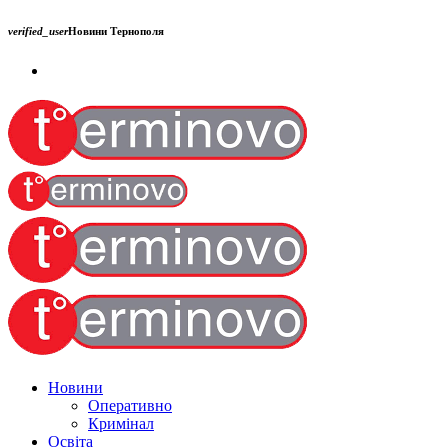
verified_user
Новини Тернополя
Новини
Оперативно
Кримінал
Освіта