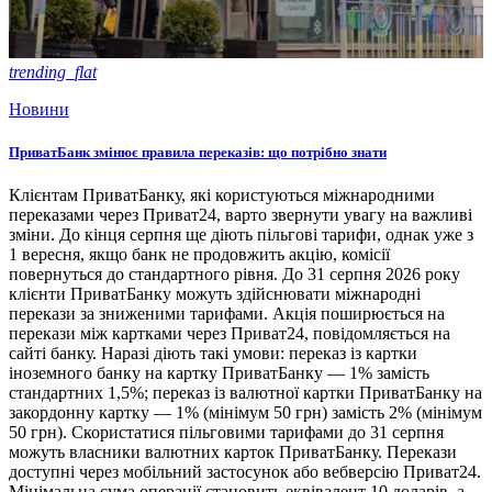
trending_flat
Новини
ПриватБанк змінює правила переказів: що потрібно знати
Клієнтам ПриватБанку, які користуються міжнародними
переказами через Приват24, варто звернути увагу на важливі
зміни. До кінця серпня ще діють пільгові тарифи, однак уже з
1 вересня, якщо банк не продовжить акцію, комісії
повернуться до стандартного рівня. До 31 серпня 2026 року
клієнти ПриватБанку можуть здійснювати міжнародні
перекази за зниженими тарифами. Акція поширюється на
перекази між картками через Приват24, повідомляється на
сайті банку. Наразі діють такі умови: переказ із картки
іноземного банку на картку ПриватБанку — 1% замість
стандартних 1,5%; переказ із валютної картки ПриватБанку на
закордонну картку — 1% (мінімум 50 грн) замість 2% (мінімум
50 грн). Скористатися пільговими тарифами до 31 серпня
можуть власники валютних карток ПриватБанку. Перекази
доступні через мобільний застосунок або вебверсію Приват24.
Мінімальна сума операції становить еквівалент 10 доларів, а