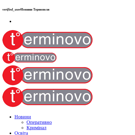
verified_user
Новини Тернополя
Новини
Оперативно
Кримінал
Освіта