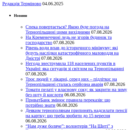
Редакція Терміново
04.06.2025
Новини
Спека повертається? Якою буде погода на
Тернопільщині цими вихідними
07.08.2026
На Кременеччині ледь не згорів будинок та
господарство
07.08.2026
Рівень води впав до історичного мінімуму: які
будуть наслідки катастрофічного маловоддя на
Дністрі
07.08.2026
Негода знеструмила 118 населених пунктів в
Україні: яка ситуація зі світлом на Тернопільщині
07.08.2026
Троє людей у лікарні, серед них – підлітки: на
Тернопільщині сталась серйозна аварія
07.08.2026
Томати пелаті у власному соку: як закрити на зиму
без оцту й кислоти
06.08.2026
ПриватБанк змінює правила переказів: що
потрібно знати
06.08.2026
Деяким тернополянам припинять надсилати пенсії
на картку: що треба зробити до 15 вересня
06.08.2026
“Нам дуже боляче”: волонтерів “На Щиті” з