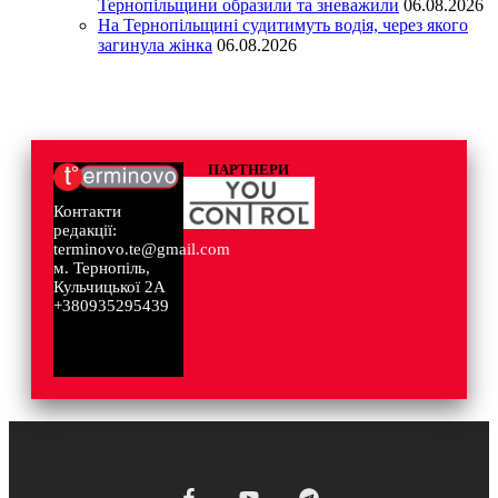
Тернопільщини образили та зневажили
06.08.2026
На Тернопільщині судитимуть водія, через якого
загинула жінка
06.08.2026
ПАРТНЕРИ
Контакти
редакції:
terminovo.te@gmail.com
м. Тернопіль,
Кульчицької 2А
+380935295439