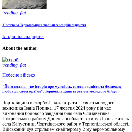
trending_flat
У печері на Тернопільщині зробили сенсаційні відкриття
Історична спадщина
About the author
trending_flat
Небесне військо
“Його подвиг – це історія про мужність, самовідданість та безмежну
любов до своєї країни”: Тернопільщина втратила молодого бійця
Чортківщина в скорботі, адже втратила свого молодого
захисника Івана Попика. 17 жовтня 2024 року під час
виконання бойового завдання біля села Єлизаветівка
Покровського району Донецької області загинув Іван - житель
села Капустинці Чортківського району Тернопільської області.
Військовий був стрільцем-снайпером у 2-му аеромобільному