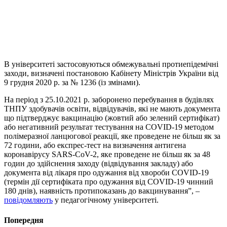
В університеті застосовуються обмежувальні протиепідемічні
заходи, визначені постановою Кабінету Міністрів України від
9 грудня 2020 р. за № 1236 (із змінами).
На період з 25.10.2021 р. заборонено перебування в будівлях
ТНПУ здобувачів освіти, відвідувачів, які не мають документа
що підтверджує вакцинацію (жовтий або зелений сертифікат)
або негативний результат тестування на COVID-19 методом
полімеразної ланцюгової реакції, яке проведене не більш як за
72 години, або експрес-тест на визначення антигена
коронавірусу SARS-CoV-2, яке проведене не більш як за 48
годин до здійснення заходу (відвідування закладу) або
документа від лікаря про одужання від хвороби COVID-19
(термін дії сертифіката про одужання від COVID-19 чинний
180 днів), наявність протипоказань до вакцинування”, –
повідомляють
у педагогічному університеті.
Попередня