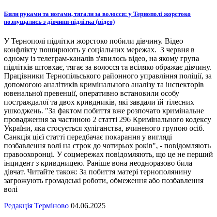
Били руками та ногами, тягали за волосся: у Тернополі жорстоко
познущались з дівчини-підлітка (відео)
У Тернополі підлітки жорстоко побили дівчину. Відео
конфлікту поширюють у соціальних мережах. 3 червня в
одному із телеграм-каналів з'явилось відео, на якому група
підлітків штовхає, тягає за волосся та всіляко ображає дівчину.
Працівники Тернопільського районного управління поліції, за
допомогою аналітиків кримінального аналізу та інспекторів
ювенальної превенції, оперативно встановили особу
постраждалої та двох кривдників, які завдали їй тілесних
ушкоджень. "За фактом побиття вже розпочато кримінальне
провадження за частиною 2 статті 296 Кримінального кодексу
України, яка стосується хуліганства, вчиненого групою осіб.
Санкція цієї статті передбачає покарання у вигляді
позбавлення волі на строк до чотирьох років", - повідомляють
правоохоронці. У соцмережах повідомляють, що це не перший
інцидент з кривдницею. Раніше вона неодноразово била
дівчат. Читайте також: За побиття матері тернополянину
загрожують громадські роботи, обмеження або позбавлення
волі
Редакція Терміново
04.06.2025