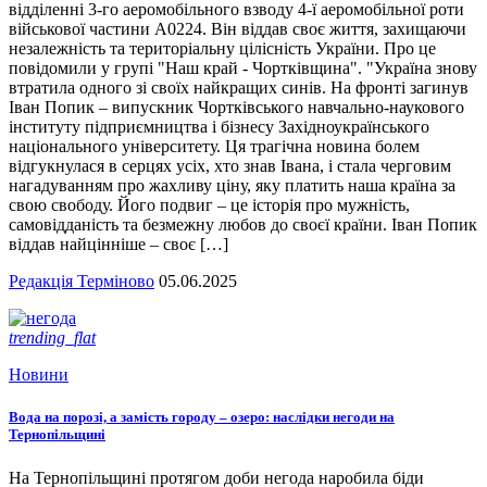
відділенні 3-го аеромобільного взводу 4-ї аеромобільної роти
військової частини А0224. Він віддав своє життя, захищаючи
незалежність та територіальну цілісність України. Про це
повідомили у групі "Наш край - Чортківщина". "Україна знову
втратила одного зі своїх найкращих синів. На фронті загинув
Іван Попик – випускник Чортківського навчально-наукового
інституту підприємництва і бізнесу Західноукраїнського
національного університету. Ця трагічна новина болем
відгукнулася в серцях усіх, хто знав Івана, і стала черговим
нагадуванням про жахливу ціну, яку платить наша країна за
свою свободу. Його подвиг – це історія про мужність,
самовідданість та безмежну любов до своєї країни. Іван Попик
віддав найцінніше – своє […]
Редакція Терміново
05.06.2025
trending_flat
Новини
Вода на порозі, а замість городу – озеро: наслідки негоди на
Тернопільщині
На Тернопільщині протягом доби негода наробила біди