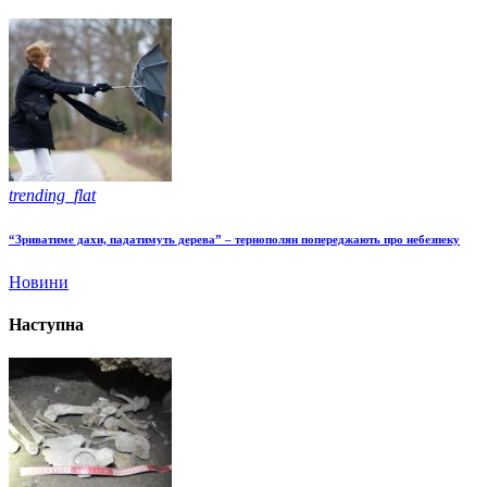
trending_flat
“Зриватиме дахи, падатимуть дерева” – тернополян попереджають про небезпеку
Новини
Наступна