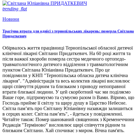
trending_flat
Новини
Трагічна втрата для однієї з тернопільських лікарень: померла Світлана
Придаткевич
Обірвалось життя працівниці Тернопільської обласної дитячої
клінічної лікарні Світлани Придаткевич. На 60 році життя та
після важкої хвороби померла сестра медичного ортопедо-
травматологічного дитячого відділення з травматологічним
пунктом Світлана Юліанівна Придаткевич. Про це
повідомили у КНП "Тернопільська обласна дитяча клінічна
лікарня". "Адміністрація та весь колектив лікарні висловлює
щирі співчуття рідним та близьким з приводу непоправної
втрати близької людини. У цей скорботний час ми поділяємо
Ваше горе, підтримуємо та сумуємо разом із Вами. Віримо, що
Господь прийме її світлу та щиру душу в Царство Небесне.
Світла пам’ять про Світлану Юліанівну назавжди залишиться
в серцях колег. Світла пам’ять", - йдеться у повідомленні.
Читайте також: Помер шанований священник з Кременеччини
Редакція "Терміново" висловлює щирі співчуття рідним та
близьким Світлани. Хай спочиває з миром. Вічна пам'ять.