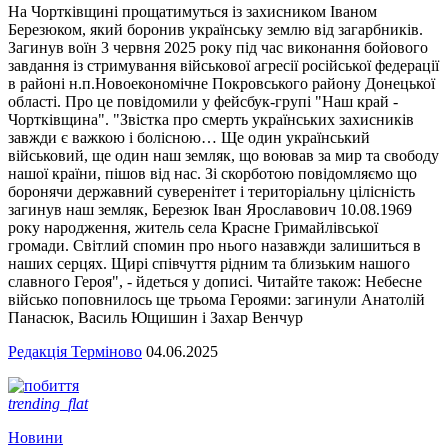
На Чортківщині прощатимуться із захисником Іваном
Березюком, який боронив українську землю від загарбників.
Загинув воїн 3 червня 2025 року під час виконання бойового
завдання із стримування військової агресії російської федерації
в районі н.п.Новоекономічне Покровського району Донецької
області. Про це повідомили у фейсбук-групі "Наш край -
Чортківщина". "Звістка про смерть українських захисників
завжди є важкою і болісною… Ще один український
військовий, ще один наш земляк, що воював за мир та свободу
нашої країни, пішов від нас. Зі скорботою повідомляємо що
боронячи державний суверенітет і територіальну цілісність
загинув наш земляк, Березюк Іван Ярославович 10.08.1969
року народження, житель села Красне Гримайлівської
громади. Світлий спомин про нього назавжди залишиться в
наших серцях. Щирі співчуття рідним та близьким нашого
славного Героя", - йдеться у дописі. Читайте також: Небесне
військо поповнилось ще трьома Героями: загинули Анатолій
Панасюк, Василь Ющишин і Захар Венчур
Редакція Терміново
04.06.2025
trending_flat
Новини