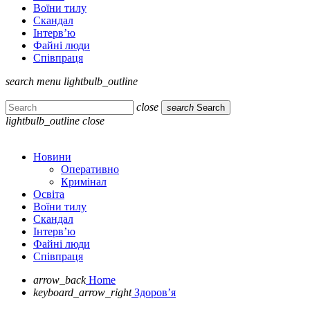
Воїни тилу
Скандал
Інтерв’ю
Файні люди
Співпраця
search
menu
lightbulb_outline
close
search
Search
lightbulb_outline
close
Новини
Оперативно
Кримінал
Освіта
Воїни тилу
Скандал
Інтерв’ю
Файні люди
Співпраця
arrow_back
Home
keyboard_arrow_right
Здоров’я