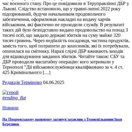
час воєнного стану. Про це повідомили в Теруправлінні ДБР у
Львові. Слідство встановило, що у травні-липні 2022 року
підозрюваний, будучи начальником продовольчого
забезпечення, оформлював накладні на видачу харчів
військовим, які фактично не проходили службу. В результаті
таких дій було безпідставно видано продовольство на понад 3
тисячі осіб, що завдало державі збитків на суму майже 320
тисяч гривень. Через недбалість посадовця, частина продуктів,
замість того, щоб потрапити до захисників, які їх потребували,
опинилася на смітнику. Наразі слідчі ДБР вживають заходів
для відшкодування завданих збитків. Читайте також: СБУ та
ДБР проводили масштабну операцію: кого затримали у
Тернополі "Дії військовослужбовця кваліфіковано за ч. 4 ст.
425 Кримінального […]
Редакція Терміново
04.06.2025
trending_flat
Новини
На Покровському напрямку загинув захисник з Тернопільщини Іван
Березнюк