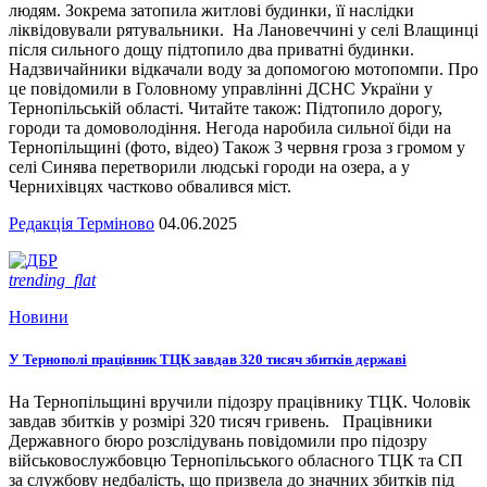
людям. Зокрема затопила житлові будинки, її наслідки
ліквідовували рятувальники. На Лановеччині у селі Влащинці
після сильного дощу підтопило два приватні будинки.
Надзвичайники відкачали воду за допомогою мотопомпи. Про
це повідомили в Головному управлінні ДСНС України у
Тернопільській області. Читайте також: Підтопило дорогу,
городи та домоволодіння. Негода наробила сильної біди на
Тернопільщині (фото, відео) Також 3 червня гроза з громом у
селі Синява перетворили людські городи на озера, а у
Чернихівцях частково обвалився міст.
Редакція Терміново
04.06.2025
trending_flat
Новини
У Тернополі працівник ТЦК завдав 320 тисяч збитків державі
На Тернопільщині вручили підозру працівнику ТЦК. Чоловік
завдав збитків у розмірі 320 тисяч гривень. Працівники
Державного бюро розслідувань повідомили про підозру
військовослужбовцю Тернопільського обласного ТЦК та СП
за службову недбалість, що призвела до значних збитків під