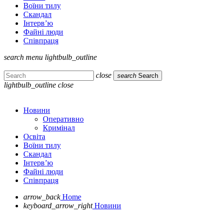
Воїни тилу
Скандал
Інтерв’ю
Файні люди
Співпраця
search
menu
lightbulb_outline
close
search
Search
lightbulb_outline
close
Новини
Оперативно
Кримінал
Освіта
Воїни тилу
Скандал
Інтерв’ю
Файні люди
Співпраця
arrow_back
Home
keyboard_arrow_right
Новини