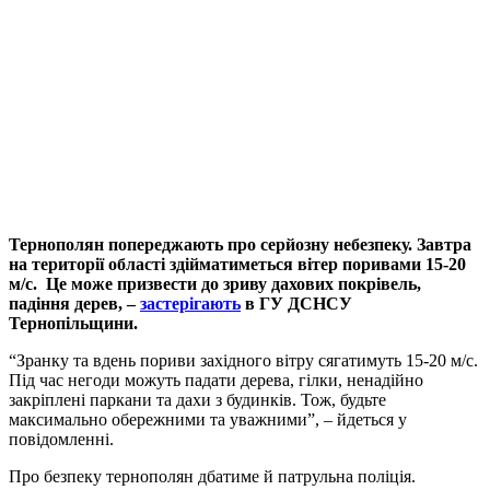
Тернополян попереджають про серйозну небезпеку. Завтра
на території області здійматиметься вітер поривами 15-20
м/с. Це може призвести до зриву дахових покрівель,
падіння дерев, –
застерігають
в ГУ ДСНСУ
Тернопільщини.
“Зранку та вдень пориви західного вітру сягатимуть 15-20 м/с.
Під час негоди можуть падати дерева, гілки, ненадійно
закріплені паркани та дахи з будинків. Тож, будьте
максимально обережними та уважними”, – йдеться у
повідомленні.
Про безпеку тернополян дбатиме й патрульна поліція.