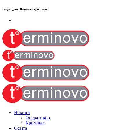
verified_user
Новини Тернополя
Новини
Оперативно
Кримінал
Освіта