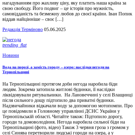
нагадуванням про жахливу ціну, яку платить наша країна за
свою свободу. Його подвиг – це історія про мужність,
самовідданість та безмежну любов до своєї країни. Іван Попик
віддав найцінніше – своє […]
Редакція Терміново
05.06.2025
trending_flat
Новини
Вода на порозі, а замість городу – озеро: наслідки негоди на
Тернопільщині
На Тернопільщині протягом доби негода наробила біди
людям. Зокрема затопила житлові будинки, її наслідки
ліквідовували рятувальники. На Лановеччині у селі Влащинці
після сильного дощу підтопило два приватні будинки.
Надзвичайники відкачали воду за допомогою мотопомпи. Про
це повідомили в Головному управлінні ДСНС України у
Тернопільській області. Читайте також: Підтопило дорогу,
городи та домоволодіння. Негода наробила сильної біди на
Тернопільщині (фото, відео) Також 3 червня гроза з громом у
селі Синява перетворили людські городи на озера, а у