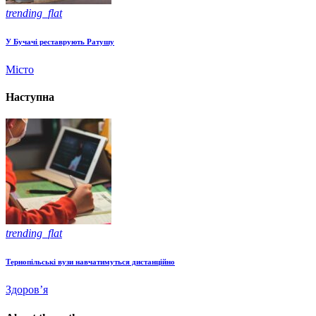
trending_flat
У Бучачі реставрують Ратушу
Місто
Наступна
trending_flat
Тернопільські вузи навчатимуться дистанційно
Здоров’я