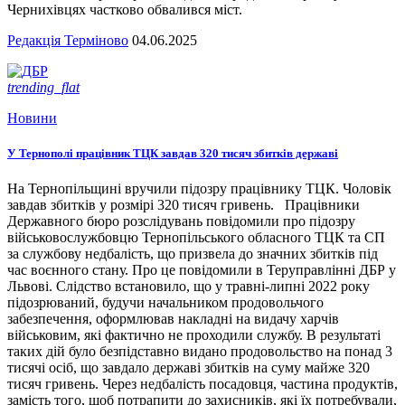
Чернихівцях частково обвалився міст.
Редакція Терміново
04.06.2025
trending_flat
Новини
У Тернополі працівник ТЦК завдав 320 тисяч збитків державі
На Тернопільщині вручили підозру працівнику ТЦК. Чоловік
завдав збитків у розмірі 320 тисяч гривень. Працівники
Державного бюро розслідувань повідомили про підозру
військовослужбовцю Тернопільського обласного ТЦК та СП
за службову недбалість, що призвела до значних збитків під
час воєнного стану. Про це повідомили в Теруправлінні ДБР у
Львові. Слідство встановило, що у травні-липні 2022 року
підозрюваний, будучи начальником продовольчого
забезпечення, оформлював накладні на видачу харчів
військовим, які фактично не проходили службу. В результаті
таких дій було безпідставно видано продовольство на понад 3
тисячі осіб, що завдало державі збитків на суму майже 320
тисяч гривень. Через недбалість посадовця, частина продуктів,
замість того, щоб потрапити до захисників, які їх потребували,