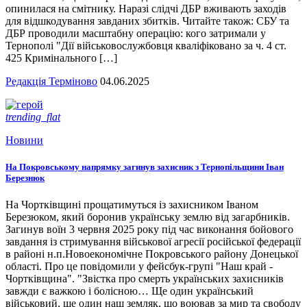
опинилася на смітнику. Наразі слідчі ДБР вживають заходів
для відшкодування завданих збитків. Читайте також: СБУ та
ДБР проводили масштабну операцію: кого затримали у
Тернополі "Дії військовослужбовця кваліфіковано за ч. 4 ст.
425 Кримінального […]
Редакція Терміново
04.06.2025
trending_flat
Новини
На Покровському напрямку загинув захисник з Тернопільщини Іван
Березнюк
На Чортківщині прощатимуться із захисником Іваном
Березюком, який боронив українську землю від загарбників.
Загинув воїн 3 червня 2025 року під час виконання бойового
завдання із стримування військової агресії російської федерації
в районі н.п.Новоекономічне Покровського району Донецької
області. Про це повідомили у фейсбук-групі "Наш край -
Чортківщина". "Звістка про смерть українських захисників
завжди є важкою і болісною… Ще один український
військовий, ще один наш земляк, що воював за мир та свободу