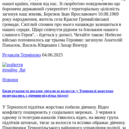
нашої країни, пішов від нас. Зі скорботою повідомляємо що
боронячи державний суверенітет і територіальну цілісність
загинув наш земляк, Березюк Іван Ярославович 10.08.1969
року народження, житель села Красне Гримайлівської
громади. Світлий спомин про нього назавжди залишиться в
наших серцях. Щирі співчуття рідним та близьким нашого
славного Героя", - йдеться у дописі. Читайте також: Небесне
військо поповнилось ще трьома Героями: загинули Анатолій
Панасюк, Василь Ющишин і Захар Венчур
Редакція Терміново
04.06.2025
trending_flat
Новини
Били руками та ногами, тягали за волосся: у Тернополі жорстоко
познущались з дівчини-підлітка (відео)
У Тернополі підлітки жорстоко побили дівчину. Відео
конфлікту поширюють у соціальних мережах. 3 червня в
одному із телеграм-каналів з'явилось відео, на якому група
підлітків штовхає, тягає за волосся та всіляко ображає дівчину.
Працівники Тернопільського районного управління поліції, за