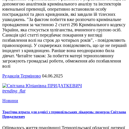
допомогою аналітиків кримінального аналізу та інспекторів
ювенальної превенції, оперативно встановили особу
постраждалої та двох кривдників, які завдали їй тілесних
ушкоджень. "За фактом побиття вже розпочато кримінальне
провадження за частиною 2 статті 296 Кримінального кодексу
України, яка стосується хуліганства, вчиненого групою осіб.
Санкція цієї статті передбачає покарання у вигляді
позбавлення волі на строк до чотирьох років", - повідомляють
правоохоронці. У соцмережах повідомляють, що це не перший
інцидент з кривдницею. Раніше вона неодноразово била
дівчат. Читайте також: За побиття матері тернополянину
загрожують громадські роботи, обмеження або позбавлення
волі
Редакція Терміново
04.06.2025
trending_flat
Новини
Трагічна втрата для однієї з тернопільських лікарень: померла Світлана
Придаткевич
Обірвалось життя працівниці Тернопільської обласної дитячої