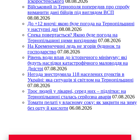
Іскоростенського
08.08.2026
Військовий із Тернополя попередив про спробу
виманити дані бійців під виглядом ВСП
08.08.2026
До +12 вночі: якою буде погода на Тернопільщині
у наступні дні
08.08.2026
Спека повертається? Якою буде погода на
Тернопільщині цими вихідними
07.08.2026
На Кременеччині ледь не згорів будинок та
господарство
07.08.2026
Рівень води впав до історичного мінімуму: які
будуть наслідки катастрофічного маловоддя на
Дністрі
07.08.2026
Негода знеструмила 118 населених пунктів в
Україні: яка ситуація зі світлом на Тернопільщині
07.08.2026
Троє людей у лікарні, серед них – підлітки: на
Тернопільщині сталась серйозна аварія
07.08.2026
Томати пелаті у власному соку: як закрити на зиму
без оцту й кислоти
06.08.2026