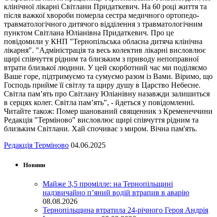
клінічної лікарні Світлани Придаткевич. На 60 році життя та
після важкої хвороби померла сестра медичного ортопедо-
травматологічного дитячого відділення з травматологічним
пунктом Світлана Юліанівна Придаткевич. Про це
повідомили у КНП "Тернопільська обласна дитяча клінічна
лікарня". "Адміністрація та весь колектив лікарні висловлює
щирі співчуття рідним та близьким з приводу непоправної
втрати близької людини. У цей скорботний час ми поділяємо
Ваше горе, підтримуємо та сумуємо разом із Вами. Віримо, що
Господь прийме її світлу та щиру душу в Царство Небесне.
Світла пам’ять про Світлану Юліанівну назавжди залишиться
в серцях колег. Світла пам’ять", - йдеться у повідомленні.
Читайте також: Помер шанований священник з Кременеччини
Редакція "Терміново" висловлює щирі співчуття рідним та
близьким Світлани. Хай спочиває з миром. Вічна пам'ять.
Редакція Терміново
04.06.2025
Новини
Майже 3,5 промілле: на Тернопільщині
надзвичайно п’яний водій втрапив в аварію
08.08.2026
Тернопільщина втратила 24-річного Героя Андрія