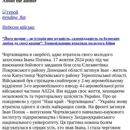
About the author
trending_flat
Небесне військо
“Його подвиг – це історія про мужність, самовідданість та безмежну
любов до своєї країни”: Тернопільщина втратила молодого бійця
Чортківщина в скорботі, адже втратила свого молодого
захисника Івана Попика. 17 жовтня 2024 року під час
виконання бойового завдання біля села Єлизаветівка
Покровського району Донецької області загинув Іван - житель
села Капустинці Чортківського району Тернопільської області.
Військовий був стрільцем-снайпером у 2-му аеромобільному
відділенні 3-го аеромобільного взводу 4-ї аеромобільної роти
військової частини А0224. Він віддав своє життя, захищаючи
незалежність та територіальну цілісність України. Про це
повідомили у групі "Наш край - Чортківщина". "Україна знову
втратила одного зі своїх найкращих синів. На фронті загинув
Іван Попик – випускник Чортківського навчально-наукового
інституту підприємництва і бізнесу Західноукраїнського
національного університету. Ця трагічна новина болем
відгукнулася в серцях усіх, хто знав Івана, і стала черговим