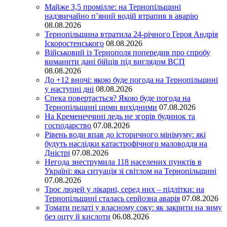
Майже 3,5 промілле: на Тернопільщині
надзвичайно п’яний водій втрапив в аварію
08.08.2026
Тернопільщина втратила 24-річного Героя Андрія
Іскоростенського
08.08.2026
Військовий із Тернополя попередив про спробу
виманити дані бійців під виглядом ВСП
08.08.2026
До +12 вночі: якою буде погода на Тернопільщині
у наступні дні
08.08.2026
Спека повертається? Якою буде погода на
Тернопільщині цими вихідними
07.08.2026
На Кременеччині ледь не згорів будинок та
господарство
07.08.2026
Рівень води впав до історичного мінімуму: які
будуть наслідки катастрофічного маловоддя на
Дністрі
07.08.2026
Негода знеструмила 118 населених пунктів в
Україні: яка ситуація зі світлом на Тернопільщині
07.08.2026
Троє людей у лікарні, серед них – підлітки: на
Тернопільщині сталась серйозна аварія
07.08.2026
Томати пелаті у власному соку: як закрити на зиму
без оцту й кислоти
06.08.2026