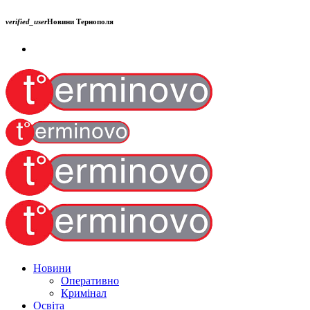
verified_user
Новини Тернополя
Новини
Оперативно
Кримінал
Освіта