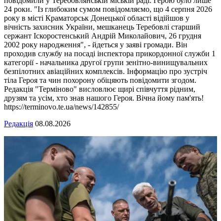
повідомили у Теребовлянській міській раді. Герою було лише
24 роки. "Із глибоким сумом повідомляємо, що 4 серпня 2026
року в місті Краматорськ Донецької області відійшов у
вічність захисник України, мешканець Теребовлі старший
сержант Іскоростенський Андрій Миколайович, 26 грудня
2002 року народження", - йдеться у заяві громади. Він
проходив службу на посаді інспектора прикордонної служби 1
категорії - начальника другої групи зенітно-винищувальних
безпілотних авіаційних комплексів. Інформацію про зустріч
тіла Героя та чин похорону обіцяють повідомити згодом.
Редакція "Терміново" висловлює щирі співчуття рідним,
друзям та усім, хто знав нашого Героя. Вічна йому пам'ять!
https://terminovo.te.ua/news/142855/
Редакція
08.08.2026