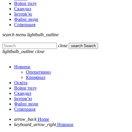
Воїни тилу
Скандал
Інтерв’ю
Файні люди
Співпраця
search
menu
lightbulb_outline
close
search
Search
lightbulb_outline
close
Новини
Оперативно
Кримінал
Освіта
Воїни тилу
Скандал
Інтерв’ю
Файні люди
Співпраця
arrow_back
Home
keyboard_arrow_right
Новини