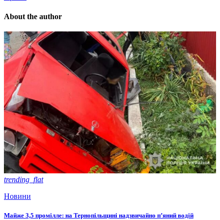
About the author
trending_flat
Новини
Майже 3,5 промілле: на Тернопільщині надзвичайно п’яний водій