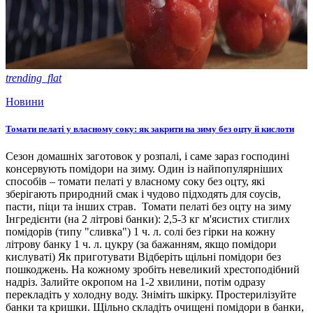
trending_flat
Новини
Томати пелаті у власному соку: як закрити на зиму без оцту й кислоти
Сезон домашніх заготовок у розпалі, і саме зараз господині
консервують помідори на зиму. Один із найпопулярніших
способів – томати пелаті у власному соку без оцту, які
зберігають природний смак і чудово підходять для соусів,
пасти, піци та інших страв. Томати пелаті без оцту на зиму
Інгредієнти (на 2 літрові банки): 2,5-3 кг м'ясистих стиглих
помідорів (типу "сливка") 1 ч. л. солі без гірки на кожну
літрову банку 1 ч. л. цукру (за бажанням, якщо помідори
кислуваті) Як приготувати Відберіть щільні помідори без
пошкоджень. На кожному зробіть невеликий хрестоподібний
надріз. Залийте окропом на 1-2 хвилини, потім одразу
перекладіть у холодну воду. Зніміть шкірку. Простерилізуйте
банки та кришки. Щільно складіть очищені помідори в банки,