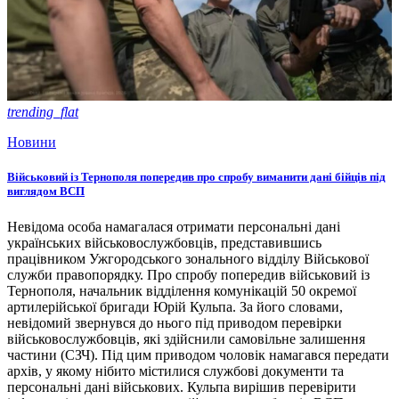
trending_flat
Новини
Військовий із Тернополя попередив про спробу виманити дані бійців під
виглядом ВСП
Невідома особа намагалася отримати персональні дані
українських військовослужбовців, представившись
працівником Ужгородського зонального відділу Військової
служби правопорядку. Про спробу попередив військовий із
Тернополя, начальник відділення комунікацій 50 окремої
артилерійської бригади Юрій Кульпа. За його словами,
невідомий звернувся до нього під приводом перевірки
військовослужбовців, які здійснили самовільне залишення
частини (СЗЧ). Під цим приводом чоловік намагався передати
архів, у якому нібито містилися службові документи та
персональні дані військових. Кульпа вирішив перевірити