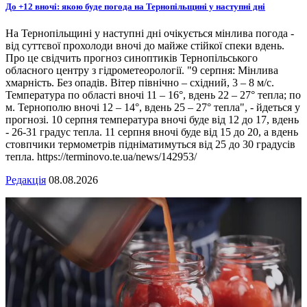
До +12 вночі: якою буде погода на Тернопільщині у наступні дні
На Тернопільщині у наступні дні очікується мінлива погода -
від суттєвої прохолоди вночі до майже стійкої спеки вдень.
Про це свідчить прогноз синоптиків Тернопільського
обласного центру з гідрометеорології. "9 серпня: Мінлива
хмарність. Без опадів. Вітер північно – східний, 3 – 8 м/с.
Температура по області вночі 11 – 16°, вдень 22 – 27° тепла; по
м. Тернополю вночі 12 – 14°, вдень 25 – 27° тепла", - йдеться у
прогнозі. 10 серпня температура вночі буде від 12 до 17, вдень
- 26-31 градус тепла. 11 серпня вночі буде від 15 до 20, а вдень
стовпчики термометрів підніматимуться від 25 до 30 градусів
тепла. https://terminovo.te.ua/news/142953/
Редакція
08.08.2026