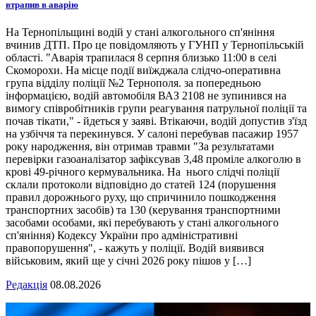
втрапив в аварію
На Тернопільщині водій у стані алкогольного сп'яніння
вчинив ДТП. Про це повідомляють у ГУНП у Тернопільській
області. "Аварія трапилася 8 серпня близько 11:00 в селі
Скоморохи. На місце події виїжджала слідчо-оперативна
група відділу поліції №2 Тернополя. за попередньою
інформацією, водій автомобіля ВАЗ 2108 не зупинився на
вимогу співробітників групи реагування патрульної поліції та
почав тікати," - йдеться у заяві. Втікаючи, водій допустив з'їзд
на узбіччя та перекинувся. У салоні перебував пасажир 1957
року народження, він отримав травми "За результатами
перевірки газоаналізатор зафіксував 3,48 проміле алкоголю в
крові 49-річного кермувальника. На нього слідчі поліції
склали протоколи відповідно до статей 124 (порушення
правил дорожнього руху, що спричинило пошкодження
транспортних засобів) та 130 (керування транспортними
засобами особами, які перебувають у стані алкогольного
сп'яніння) Кодексу України про адміністративні
правопорушення", - кажуть у поліції. Водій виявився
військовим, який ще у січні 2026 року пішов у […]
Редакція
08.08.2026