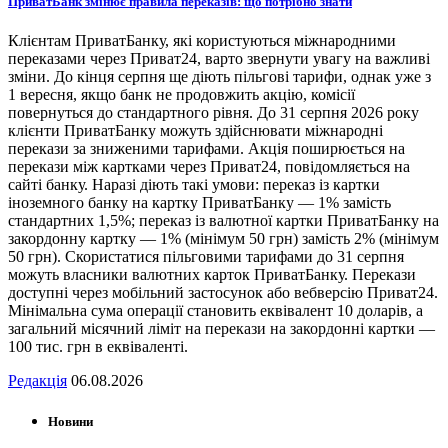
ПриватБанк змінює правила переказів: що потрібно знати
Клієнтам ПриватБанку, які користуються міжнародними
переказами через Приват24, варто звернути увагу на важливі
зміни. До кінця серпня ще діють пільгові тарифи, однак уже з
1 вересня, якщо банк не продовжить акцію, комісії
повернуться до стандартного рівня. До 31 серпня 2026 року
клієнти ПриватБанку можуть здійснювати міжнародні
перекази за зниженими тарифами. Акція поширюється на
перекази між картками через Приват24, повідомляється на
сайті банку. Наразі діють такі умови: переказ із картки
іноземного банку на картку ПриватБанку — 1% замість
стандартних 1,5%; переказ із валютної картки ПриватБанку на
закордонну картку — 1% (мінімум 50 грн) замість 2% (мінімум
50 грн). Скористатися пільговими тарифами до 31 серпня
можуть власники валютних карток ПриватБанку. Перекази
доступні через мобільний застосунок або вебверсію Приват24.
Мінімальна сума операції становить еквівалент 10 доларів, а
загальний місячний ліміт на перекази на закордонні картки —
100 тис. грн в еквіваленті.
Редакція
06.08.2026
Новини