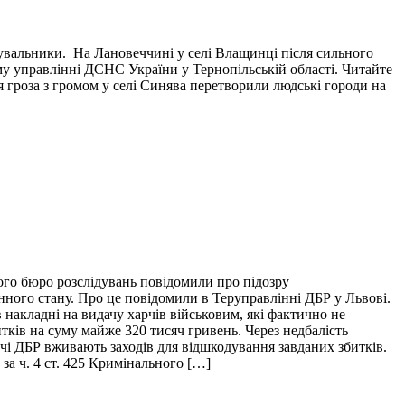
тувальники. На Лановеччині у селі Влащинці після сильного
у управлінні ДСНС України у Тернопільській області. Читайте
я гроза з громом у селі Синява перетворили людські городи на
ого бюро розслідувань повідомили про підозру
нного стану. Про це повідомили в Теруправлінні ДБР у Львові.
накладні на видачу харчів військовим, які фактично не
итків на суму майже 320 тисяч гривень. Через недбалість
ідчі ДБР вживають заходів для відшкодування завданих збитків.
за ч. 4 ст. 425 Кримінального […]