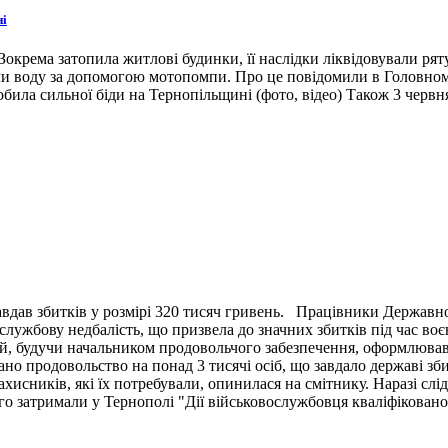
ні
окрема затопила житлові будинки, її наслідки ліквідовували ря
ли воду за допомогою мотопомпи. Про це повідомили в Головном
била сильної біди на Тернопільщині (фото, відео) Також 3 червн
вдав збитків у розмірі 320 тисяч гривень. Працівники Державн
ужбову недбалість, що призвела до значних збитків під час воє
й, будучи начальником продовольчого забезпечення, оформлював 
ано продовольство на понад 3 тисячі осіб, що завдало державі зб
ахисників, які їх потребували, опинилася на смітнику. Наразі сл
 затримали у Тернополі "Дії військовослужбовця кваліфіковано 