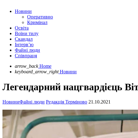
Новини
Оперативно
Кримінал
Освіта
Воїни тилу
Скандал
Інтерв’ю
Файні люди
Співпраця
arrow_back
Home
keyboard_arrow_right
Новини
Легендарний нацгвардієць Віт
Новини
Файні люди
Редакція Терміново
21.10.2021