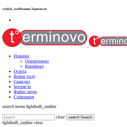
verified_user
Новини Тернополя
Новини
Оперативно
Кримінал
Освіта
Воїни тилу
Скандал
Інтерв’ю
Файні люди
Співпраця
search
menu
lightbulb_outline
close
search
Search
lightbulb_outline
close