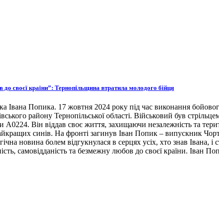
ов до своєї країни”: Тернопільщина втратила молодого бійця
ка Івана Попика. 17 жовтня 2024 року під час виконання бойовог
івського району Тернопільської області. Військовий був стрільце
ни А0224. Він віддав своє життя, захищаючи незалежність та тери
 найкращих синів. На фронті загинув Іван Попик – випускник Чор
гічна новина болем відгукнулася в серцях усіх, хто знав Івана, 
ість, самовідданість та безмежну любов до своєї країни. Іван По