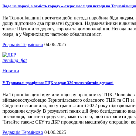
Вода на порозі, а замість городу – озеро: наслідки негоди на Тернопільщи
На Тернопільщині протягом доби негода наробила біди людям. З
дощу підтопило два приватні будинки. Надзвичайники відкача
також: Підтопило дорогу, городи та домоволодіння. Негода наро
озера, а у Чернихівцях частково обвалився міст.
Редакція Терміново
04.06.2025
trending_flat
Новини
У Тернополі працівник ТЦК завдав 320 тисяч збитків державі
На Тернопільщині вручили підозру працівнику ТЦК. Чоловік за
військовослужбовцю Тернопільського обласного ТЦК та СП за сл
Слідство встановило, що у травні-липні 2022 року підозрювани
проходили службу. В результаті таких дій було безпідставно вид
посадовця, частина продуктів, замість того, щоб потрапити до з
Читайте також: СБУ та ДБР проводили масштабну операцію: кого
Редакція Терміново
04.06.2025