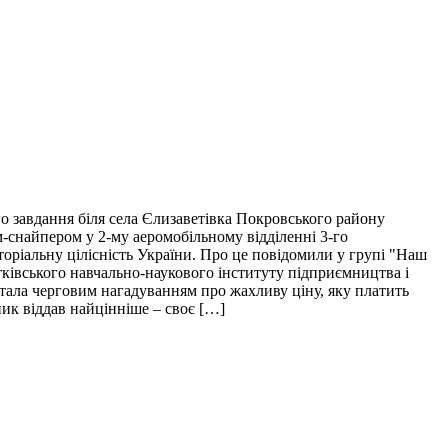
о завдання біля села Єлизаветівка Покровського району
м-снайпером у 2-му аеромобільному відділенні 3-го
торіальну цілісність України. Про це повідомили у групі "Наш
тківського навчально-наукового інституту підприємництва і
і стала черговим нагадуванням про жахливу ціну, яку платить
пик віддав найцінніше – своє […]