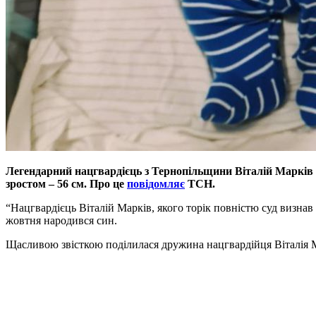
Легендарний нацгвардієць з Тернопільщини Віталій Марків ст
зростом – 56 см. Про це
повідомляє
ТСН.
“Нацгвардієць Віталій Марків, якого торік повністю суд визнав
жовтня народився син.
Щасливою звісткою поділилася дружина нацгвардійця Віталія Мар