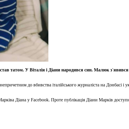
ав татом. У Віталія і Діани народився син. Малюк з`явився на
 непричетним до вбивства італійського журналіста на Донбасі і 
ківа Діана у Facebook. Проте публікація Діани Марків доступна 