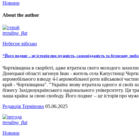
Новини
About the author
trending_flat
Небесне військо
“Його подвиг – це історія про мужність, самовідданість та безмежну люб
Чортківщина в скорботі, адже втратила свого молодого захисни
Донецької області загинув Іван - житель села Капустинці Чортк
аеромобільного взводу 4-ї аеромобільної роти військової части
край - Чортківщина". "Україна знову втратила одного зі своїх
бізнесу Західноукраїнського національного університету. Ця тра
наша країна за свою свободу. Його подвиг – це історія про мужн
Редакція Терміново
05.06.2025
trending_flat
Новини