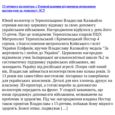
15-річного волонтера з Тернопільщини відзначили церковною
нагородою за допомогу ЗСУ
Юний волонтер із Тернопільщини Владислав Калакайло
отримав високу церковну відзнаку за свою допомогу
українським військовим. Нагородження відбулося у день його
15-річчя. Про це повідомляє Тернопільська єпархія ПЦУ.
Митрополит Тернопільський і Кременецький Нестор 4
серпня, з благословення митрополита Київського і всієї
України Епіфанія, вручив Владиславу Калакайлу медаль "За
жертовність і любов до України". Церковною нагородою
відзначили учня Заліщицької загальноосвітньої школи №2 за
систематичну підтримку українських військових, які
захищають Україну від російської агресії. Попри свій юний
вік, Владислав займається волонтерством вже кілька років. Із
13 років він самостійно виготовляє ліхтарики та павербанки
для українських захисників. Деталі для них хлопець друкує на
власному 3D-принтері, а готові вироби за допомогою
волонтерів передають на фронт. У єпархії зазначають, що
юнак продовжує допомагати військовим, незважаючи на
проблеми зі здоров'ям. Під час нагородження владика Нестор
також привітав Владислава з 15-річчям, побажав йому міцного
здоров'я, Божої опіки, подякував […]