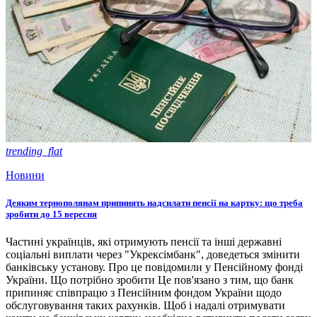
trending_flat
Новини
Деяким тернополянам припинять надсилати пенсії на картку: що треба
зробити до 15 вересня
Частині українців, які отримують пенсії та інші державні
соціальні виплати через "Укрексімбанк", доведеться змінити
банківську установу. Про це повідомили у Пенсійному фонді
України. Що потрібно зробити Це пов'язано з тим, що банк
припиняє співпрацю з Пенсійним фондом України щодо
обслуговування таких рахунків. Щоб і надалі отримувати