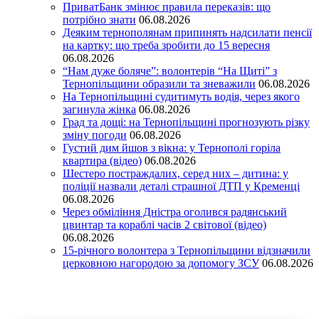
ПриватБанк змінює правила переказів: що
потрібно знати
06.08.2026
Деяким тернополянам припинять надсилати пенсії
на картку: що треба зробити до 15 вересня
06.08.2026
“Нам дуже боляче”: волонтерів “На Щиті” з
Тернопільщини образили та зневажили
06.08.2026
На Тернопільщині судитимуть водія, через якого
загинула жінка
06.08.2026
Град та дощі: на Тернопільщині прогнозують різку
зміну погоди
06.08.2026
Густий дим йшов з вікна: у Тернополі горіла
квартира (відео)
06.08.2026
Шестеро постраждалих, серед них – дитина: у
поліції назвали деталі страшної ДТП у Кременці
06.08.2026
Через обміління Дністра оголився радянський
цвинтар та кораблі часів 2 світової (відео)
06.08.2026
15-річного волонтера з Тернопільщини відзначили
церковною нагородою за допомогу ЗСУ
06.08.2026