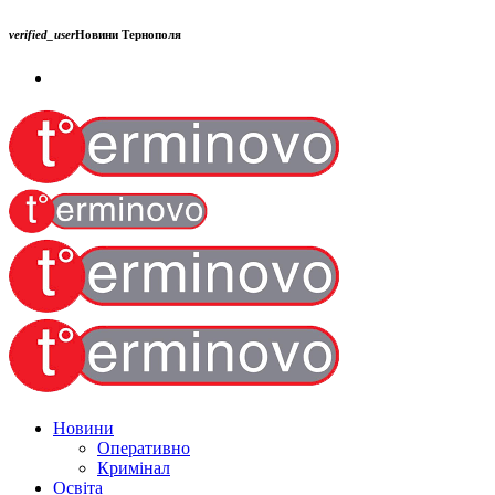
verified_user
Новини Тернополя
Новини
Оперативно
Кримінал
Освіта