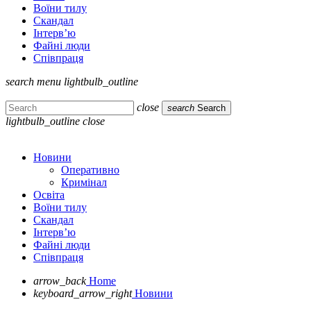
Воїни тилу
Скандал
Інтерв’ю
Файні люди
Співпраця
search
menu
lightbulb_outline
close
search
Search
lightbulb_outline
close
Новини
Оперативно
Кримінал
Освіта
Воїни тилу
Скандал
Інтерв’ю
Файні люди
Співпраця
arrow_back
Home
keyboard_arrow_right
Новини