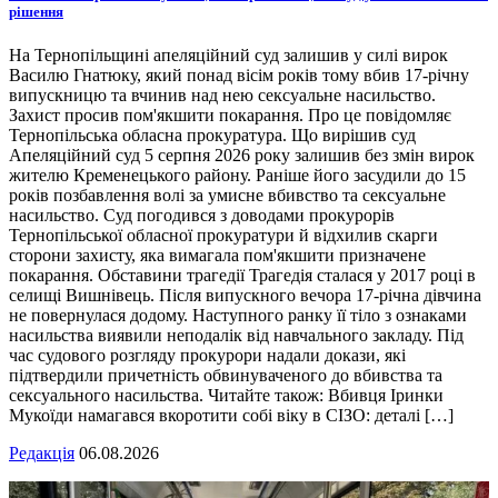
рішення
На Тернопільщині апеляційний суд залишив у силі вирок
Василю Гнатюку, який понад вісім років тому вбив 17-річну
випускницю та вчинив над нею сексуальне насильство.
Захист просив пом'якшити покарання. Про це повідомляє
Тернопільська обласна прокуратура. Що вирішив суд
Апеляційний суд 5 серпня 2026 року залишив без змін вирок
жителю Кременецького району. Раніше його засудили до 15
років позбавлення волі за умисне вбивство та сексуальне
насильство. Суд погодився з доводами прокурорів
Тернопільської обласної прокуратури й відхилив скарги
сторони захисту, яка вимагала пом'якшити призначене
покарання. Обставини трагедії Трагедія сталася у 2017 році в
селищі Вишнівець. Після випускного вечора 17-річна дівчина
не повернулася додому. Наступного ранку її тіло з ознаками
насильства виявили неподалік від навчального закладу. Під
час судового розгляду прокурори надали докази, які
підтвердили причетність обвинуваченого до вбивства та
сексуального насильства. Читайте також: Вбивця Іринки
Мукоїди намагався вкоротити собі віку в СІЗО: деталі […]
Редакція
06.08.2026