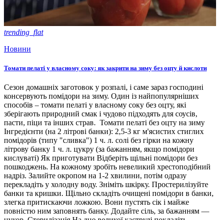
trending_flat
Новини
Томати пелаті у власному соку: як закрити на зиму без оцту й кислоти
Сезон домашніх заготовок у розпалі, і саме зараз господині
консервують помідори на зиму. Один із найпопулярніших
способів – томати пелаті у власному соку без оцту, які
зберігають природний смак і чудово підходять для соусів,
пасти, піци та інших страв. Томати пелаті без оцту на зиму
Інгредієнти (на 2 літрові банки): 2,5-3 кг м'ясистих стиглих
помідорів (типу "сливка") 1 ч. л. солі без гірки на кожну
літрову банку 1 ч. л. цукру (за бажанням, якщо помідори
кислуваті) Як приготувати Відберіть щільні помідори без
пошкоджень. На кожному зробіть невеликий хрестоподібний
надріз. Залийте окропом на 1-2 хвилини, потім одразу
перекладіть у холодну воду. Зніміть шкірку. Простерилізуйте
банки та кришки. Щільно складіть очищені помідори в банки,
злегка притискаючи ложкою. Вони пустять сік і майже
повністю ним заповнять банку. Додайте сіль, за бажанням —
цукор. Стерилізація На дно великої каструлі покладіть