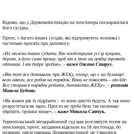
Відомо, що у Держекоінспекцію на пенсіонера поскаржилася
його сусідка.
Проте, є багато інших сусідів, які підтримують чоловіка і
частенько просять про допомогу.
«Не можна таких судити. Він пообстригав усі ці кущики,
дерева, я його сама прошу, щоб він в мене на грядці троянди
обтинав. І він добре зробив», –
каже Оксана Старух.
«Він тут все допомагає при ЖЕКу, площу, що є на бульварі
коло школи, все робив на порядок. Вони не покосять – він йде.
Все старався порядок робити, допомогти ЖЕКу», –
розповів
Микола Будняк.
«Як кожен рік їх підрізати – то вони цвісти будуть. А так воно
розростеться як зараз. Просто не треба було так низенько
обрізати, трошки вище»,
– каже Микола Савчук.
Тернопільський міськрайонний суд мав розглянути позов на
пенсіонера, проте, засідання відклали на 18 листопада, бо
позивачі, представники Держекоінспекції, не з’явилися.