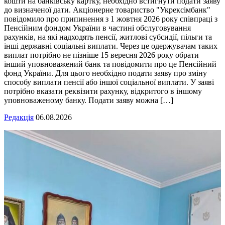
кошти на банківську картку, необхідно встигнути подати заяву
до визначеної дати. Акціонерне товариство "Укрексімбанк"
повідомило про припинення з 1 жовтня 2026 року співпраці з
Пенсійним фондом України в частині обслуговування
рахунків, на які надходять пенсії, житлові субсидії, пільги та
інші державні соціальні виплати. Через це одержувачам таких
виплат потрібно не пізніше 15 вересня 2026 року обрати
інший уповноважений банк та повідомити про це Пенсійний
фонд України. Для цього необхідно подати заяву про зміну
способу виплати пенсії або іншої соціальної виплати. У заяві
потрібно вказати реквізити рахунку, відкритого в іншому
уповноваженому банку. Подати заяву можна […]
Редакція
06.08.2026