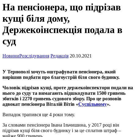
На пенсіонера, що підрізав
кущі біля дому,
Держекоінспекція подала в
суд
Новини
Розслідування
Редакція
20.10.2021
У Тернополі хочуть оштрафувати пенсіонера, який
вирішив подбати про благоустрій біля свого будинку.
Чоловік підрізав кущі, проте держекоінспектори подали на
нього до суду та вимагають відшкодувати 1500 гривень
збитків і 2270 гривень судового збору. Про це розповів
адвокат пенсіонера Віталій Вітів «
Суспільному
».
Випадок трапився ще 4 роки тому.
За словами пенсіонера Івана Ільчишина, у 2017 році він
підрізав кущі біля свого будинку і за це сплатив штраф –
майже 900 гривень.