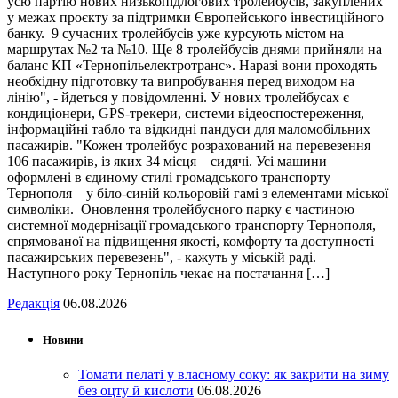
усю партію нових низькопідлогових тролейбусів, закуплених
у межах проєкту за підтримки Європейського інвестиційного
банку. 9 сучасних тролейбусів уже курсують містом на
маршрутах №2 та №10. Ще 8 тролейбусів днями прийняли на
баланс КП «Тернопільелектротранс». Наразі вони проходять
необхідну підготовку та випробування перед виходом на
лінію", - йдеться у повідомленні. У нових тролейбусах є
кондиціонери, GPS-трекери, системи відеоспостереження,
інформаційні табло та відкидні пандуси для маломобільних
пасажирів. "Кожен тролейбус розрахований на перевезення
106 пасажирів, із яких 34 місця – сидячі. Усі машини
оформлені в єдиному стилі громадського транспорту
Тернополя – у біло-синій кольоровій гамі з елементами міської
символіки. Оновлення тролейбусного парку є частиною
системної модернізації громадського транспорту Тернополя,
спрямованої на підвищення якості, комфорту та доступності
пасажирських перевезень", - кажуть у міській раді.
Наступного року Тернопіль чекає на постачання […]
Редакція
06.08.2026
Новини
Томати пелаті у власному соку: як закрити на зиму
без оцту й кислоти
06.08.2026