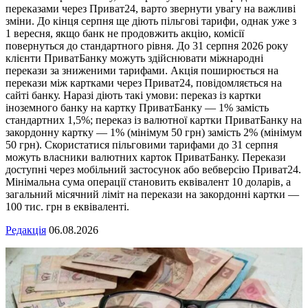
переказами через Приват24, варто звернути увагу на важливі
зміни. До кінця серпня ще діють пільгові тарифи, однак уже з
1 вересня, якщо банк не продовжить акцію, комісії
повернуться до стандартного рівня. До 31 серпня 2026 року
клієнти ПриватБанку можуть здійснювати міжнародні
перекази за зниженими тарифами. Акція поширюється на
перекази між картками через Приват24, повідомляється на
сайті банку. Наразі діють такі умови: переказ із картки
іноземного банку на картку ПриватБанку — 1% замість
стандартних 1,5%; переказ із валютної картки ПриватБанку на
закордонну картку — 1% (мінімум 50 грн) замість 2% (мінімум
50 грн). Скористатися пільговими тарифами до 31 серпня
можуть власники валютних карток ПриватБанку. Перекази
доступні через мобільний застосунок або вебверсію Приват24.
Мінімальна сума операції становить еквівалент 10 доларів, а
загальний місячний ліміт на перекази на закордонні картки —
100 тис. грн в еквіваленті.
Редакція
06.08.2026