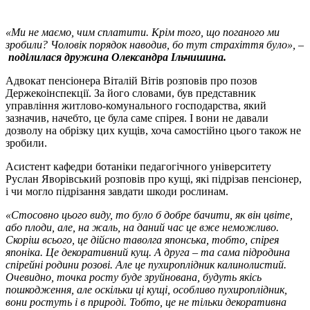
«Ми не маємо, чим сплатити. Крім того, що поганого ми
зробили? Чоловік порядок наводив, бо тут страхіття було», –
поділилася дружина Олександра Ільчишина.
Адвокат пенсіонера Віталій Вітів розповів про позов
Держекоінспекції. За його словами, був представник
управління житлово-комунального господарства, який
зазначив, начебто, це була саме спірея. І вони не давали
дозволу на обрізку цих кущів, хоча самостійно цього також не
зробили.
Асистент кафедри ботаніки педагогічного університету
Руслан Яворівський розповів про кущі, які підрізав пенсіонер,
і чи могло підрізання завдати шкоди рослинам.
«Стосовно цього виду, то було б добре бачити, як він цвіте,
або плоди, але, на жаль, на даний час це вже неможливо.
Скоріш всього, це дійсно таволга японська, тобто, спірея
японіка. Це декоративний кущ. А друга – та сама підродина
спірейні родини розові. Але це пухироплідник калинолистий.
Очевидно, точка росту буде зруйнована, будуть якісь
пошкодження, але оскільки ці кущі, особливо пухироплідник,
вони ростуть і в природі. Тобто, це не тільки декоративна