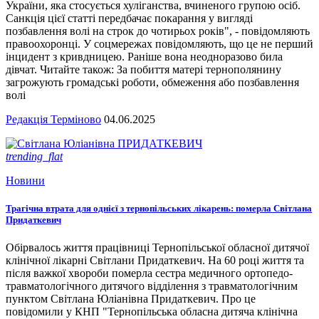
України, яка стосується хуліганства, вчиненого групою осіб.
Санкція цієї статті передбачає покарання у вигляді
позбавлення волі на строк до чотирьох років", - повідомляють
правоохоронці. У соцмережах повідомляють, що це не перший
інцидент з кривдницею. Раніше вона неодноразово била
дівчат. Читайте також: За побиття матері тернополянину
загрожують громадські роботи, обмеження або позбавлення
волі
Редакція Терміново
04.06.2025
trending_flat
Новини
Трагічна втрата для однієї з тернопільських лікарень: померла Світлана
Придаткевич
Обірвалось життя працівниці Тернопільської обласної дитячої
клінічної лікарні Світлани Придаткевич. На 60 році життя та
після важкої хвороби померла сестра медичного ортопедо-
травматологічного дитячого відділення з травматологічним
пунктом Світлана Юліанівна Придаткевич. Про це
повідомили у КНП "Тернопільська обласна дитяча клінічна