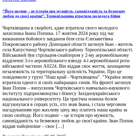
“Його подвиг – це історія про мужність, самовідданість та безмежну
любов до своєї країни”: Тернопільщина втратила молодого бійця
Чортківщина в скорботі, адже втратила свого молодого
захисника Івана Попика. 17 жовтня 2024 року під час
виконання бойового завдання біля села Єлизаветівка
Покровського району Донецької області загинув Іван - житель
села Капустинці Чортківського району Тернопільської області.
Військовий був стрільцем-снайпером у 2-му аеромобільному
відділенні 3-го аеромобільного взводу 4-ї аеромобільної роти
військової частини А0224. Він віддав своє життя, захищаючи
незалежність та територіальну цілісність України. Про це
повідомили у групі "Наш край - Чортківщина". "Україна знову
втратила одного зі своїх найкращих синів. На фронті загинув
Іван Попик – випускник Чортківського навчально-наукового
інституту підприємництва і бізнесу Західноукраїнського
національного університету. Ця трагічна новина болем
відгукнулася в серцях усіх, хто знав Івана, і стала черговим
нагадуванням про жахливу ціну, яку платить наша країна за
свою свободу. Його подвиг – це історія про мужність,
самовідданість та безмежну любов до своєї країни. Іван Попик
віддав найцінніше – своє […]