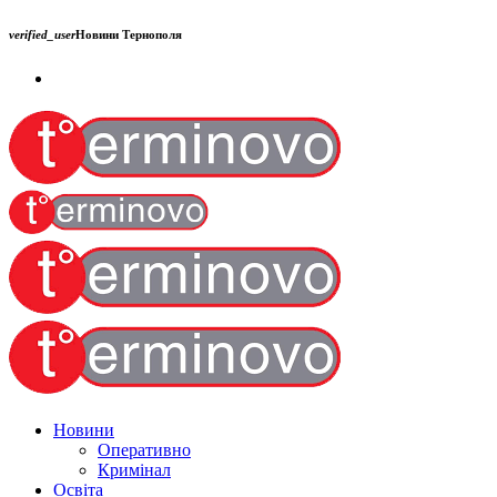
verified_user
Новини Тернополя
Новини
Оперативно
Кримінал
Освіта