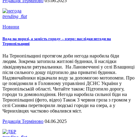
Редакція Терміново
05.06.2025
trending_flat
Новини
Вода на порозі, а замість городу – озеро: наслідки негоди на
Тернопільщині
На Тернопільщині протягом доби негода наробила біди
людям. Зокрема затопила житлові будинки, її наслідки
ліквідовували рятувальники. На Лановеччині у селі Влащинці
після сильного дощу підтопило два приватні будинки.
Надзвичайники відкачали воду за допомогою мотопомпи. Про
це повідомили в Головному управлінні ДСНС України у
Тернопільській області. Читайте також: Підтопило дорогу,
городи та домоволодіння. Негода наробила сильної біди на
Тернопільщині (фото, відео) Також 3 червня гроза з громом у
селі Синява перетворили людські городи на озера, а у
Чернихівцях частково обвалився міст.
Редакція Терміново
04.06.2025