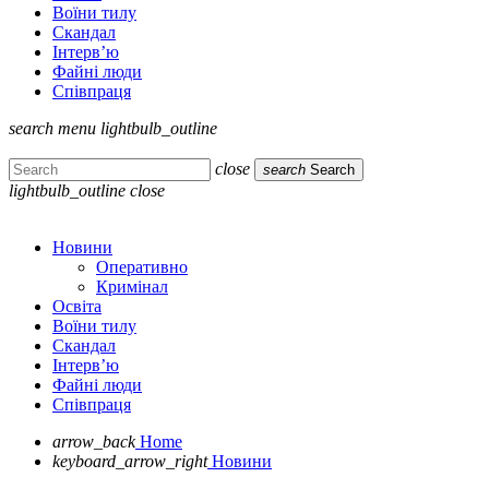
Воїни тилу
Скандал
Інтерв’ю
Файні люди
Співпраця
search
menu
lightbulb_outline
close
search
Search
lightbulb_outline
close
Новини
Оперативно
Кримінал
Освіта
Воїни тилу
Скандал
Інтерв’ю
Файні люди
Співпраця
arrow_back
Home
keyboard_arrow_right
Новини