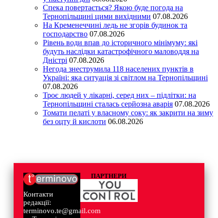
Спека повертається? Якою буде погода на
Тернопільщині цими вихідними
07.08.2026
На Кременеччині ледь не згорів будинок та
господарство
07.08.2026
Рівень води впав до історичного мінімуму: які
будуть наслідки катастрофічного маловоддя на
Дністрі
07.08.2026
Негода знеструмила 118 населених пунктів в
Україні: яка ситуація зі світлом на Тернопільщині
07.08.2026
Троє людей у лікарні, серед них – підлітки: на
Тернопільщині сталась серйозна аварія
07.08.2026
Томати пелаті у власному соку: як закрити на зиму
без оцту й кислоти
06.08.2026
ПАРТНЕРИ
Контакти
редакції:
terminovo.te@gmail.com