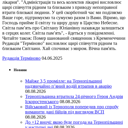
лікарня". "Адміністрація та весь колектив лікарні висловлює
щирі співчуття рідним та близьким з приводу непоправної
втрати близької людини. У цей скорботний час ми поділяємо
Ваше горе, підтримуємо та сумуємо разом із Вами. Віримо, що
Господь прийме її світлу та щиру душу в Царство Небесне.
Світла пам’ять про Світлану Юліанівну назавжди залишиться
в серцях колег. Світла пам’ять", - йдеться у повідомленні.
Читайте також: Помер шанований священник з Кременеччини
Редакція "Терміново" висловлює щирі співчуття рідним та
близьким Світлани. Хай спочиває з миром. Вічна пам'ять.
Редакція Терміново
04.06.2025
Новини
Майже 3,5 промілле: на Тернопільщині
надзвичайно п’яний водій втрапив в аварію
08.08.2026
Тернопільщина втратила 24-річного Героя Андрія
Іскоростенського
08.08.2026
Військовий із Тернополя попередив про спробу
виманити дані бійців під виглядом ВСП
08.08.2026
До +12 вночі: якою буде погода на Тернопільщині
у наступні дні
08.08.2026