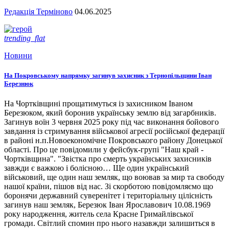
Редакція Терміново
04.06.2025
trending_flat
Новини
На Покровському напрямку загинув захисник з Тернопільщини Іван
Березнюк
На Чортківщині прощатимуться із захисником Іваном
Березюком, який боронив українську землю від загарбників.
Загинув воїн 3 червня 2025 року під час виконання бойового
завдання із стримування військової агресії російської федерації
в районі н.п.Новоекономічне Покровського району Донецької
області. Про це повідомили у фейсбук-групі "Наш край -
Чортківщина". "Звістка про смерть українських захисників
завжди є важкою і болісною… Ще один український
військовий, ще один наш земляк, що воював за мир та свободу
нашої країни, пішов від нас. Зі скорботою повідомляємо що
боронячи державний суверенітет і територіальну цілісність
загинув наш земляк, Березюк Іван Ярославович 10.08.1969
року народження, житель села Красне Гримайлівської
громади. Світлий спомин про нього назавжди залишиться в