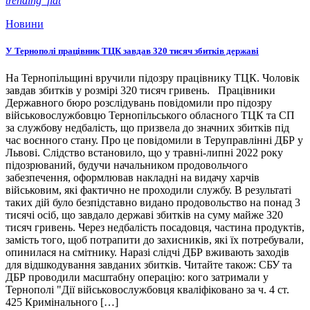
trending_flat
Новини
У Тернополі працівник ТЦК завдав 320 тисяч збитків державі
На Тернопільщині вручили підозру працівнику ТЦК. Чоловік
завдав збитків у розмірі 320 тисяч гривень. Працівники
Державного бюро розслідувань повідомили про підозру
військовослужбовцю Тернопільського обласного ТЦК та СП
за службову недбалість, що призвела до значних збитків під
час воєнного стану. Про це повідомили в Теруправлінні ДБР у
Львові. Слідство встановило, що у травні-липні 2022 року
підозрюваний, будучи начальником продовольчого
забезпечення, оформлював накладні на видачу харчів
військовим, які фактично не проходили службу. В результаті
таких дій було безпідставно видано продовольство на понад 3
тисячі осіб, що завдало державі збитків на суму майже 320
тисяч гривень. Через недбалість посадовця, частина продуктів,
замість того, щоб потрапити до захисників, які їх потребували,
опинилася на смітнику. Наразі слідчі ДБР вживають заходів
для відшкодування завданих збитків. Читайте також: СБУ та
ДБР проводили масштабну операцію: кого затримали у
Тернополі "Дії військовослужбовця кваліфіковано за ч. 4 ст.
425 Кримінального […]