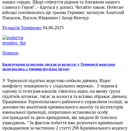
наших серцях. Щирі співчуття рідним та близьким нашого
славного Героя", - йдеться у дописі. Читайте також: Небесне
військо поповнилось ще трьома Героями: загинули Анатолій
Панасюк, Василь Ющишин і Захар Венчур
Редакція Терміново
04.06.2025
trending_flat
Новини
Били руками та ногами, тягали за волосся: у Тернополі жорстоко
познущались з дівчини-підлітка (відео)
У Тернополі підлітки жорстоко побили дівчину. Відео
конфлікту поширюють у соціальних мережах. 3 червня в
одному із телеграм-каналів з'явилось відео, на якому група
підлітків штовхає, тягає за волосся та всіляко ображає дівчину.
Працівники Тернопільського районного управління поліції, за
допомогою аналітиків кримінального аналізу та інспекторів
ювенальної превенції, оперативно встановили особу
постраждалої та двох кривдників, які завдали їй тілесних
ушкоджень. "За фактом побиття вже розпочато кримінальне
провадження за частиною 2 статті 296 Кримінального кодексу