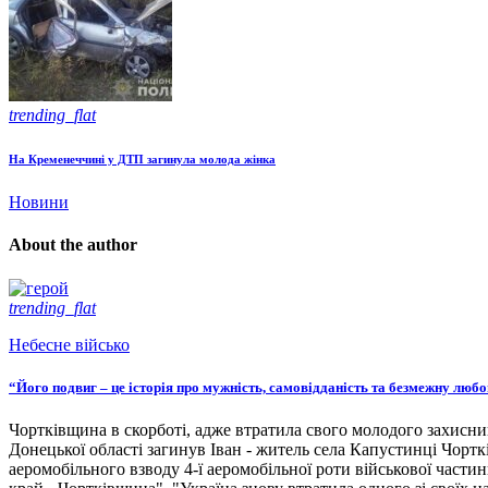
trending_flat
На Кременеччині у ДТП загинула молода жінка
Новини
About the author
trending_flat
Небесне військо
“Його подвиг – це історія про мужність, самовідданість та безмежну люб
Чортківщина в скорботі, адже втратила свого молодого захисни
Донецької області загинув Іван - житель села Капустинці Чортк
аеромобільного взводу 4-ї аеромобільної роти військової части