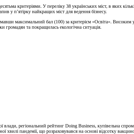
есятьма критеріями. У переліку 38 українських міст, в яких кільк
апив у п’ятірку найкращих міст для ведення бізнесу.
имавши максимальний бал (100) за критерієм «Освіта». Високим у
еки громадян та покращилась екологічна ситуація.
ої влади, регіональний рейтинг Doing Business, купівельна спром
пної хвилі пандемії, що розраховувався на основі відсотку вакцин