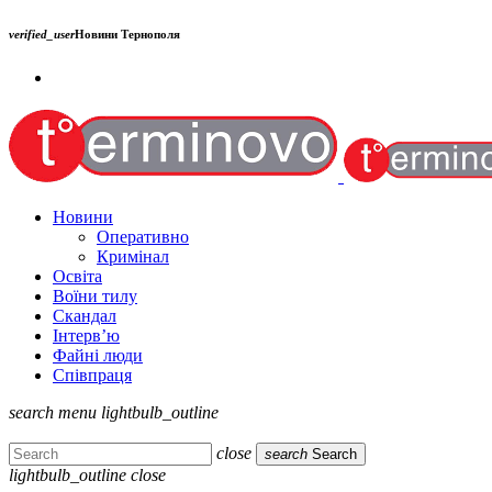
verified_user
Новини Тернополя
Новини
Оперативно
Кримінал
Освіта
Воїни тилу
Скандал
Інтерв’ю
Файні люди
Співпраця
search
menu
lightbulb_outline
close
search
Search
lightbulb_outline
close