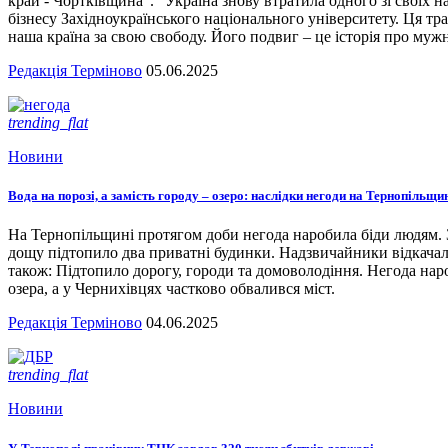
край - Чортківщина". "Україна знову втратила одного зі своїх
бізнесу Західноукраїнського національного університету. Ця тра
наша країна за свою свободу. Його подвиг – це історія про мужн
Редакція Терміново
05.06.2025
trending_flat
Новини
Вода на порозі, а замість городу – озеро: наслідки негоди на Тернопільщи
На Тернопільщині протягом доби негода наробила біди людям. З
дощу підтопило два приватні будинки. Надзвичайники відкача
також: Підтопило дорогу, городи та домоволодіння. Негода наро
озера, а у Чернихівцях частково обвалився міст.
Редакція Терміново
04.06.2025
trending_flat
Новини