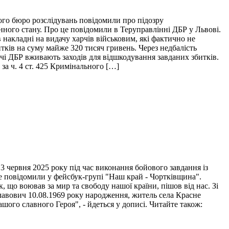
ого бюро розслідувань повідомили про підозру
нного стану. Про це повідомили в Теруправлінні ДБР у Львові.
накладні на видачу харчів військовим, які фактично не
итків на суму майже 320 тисяч гривень. Через недбалість
ідчі ДБР вживають заходів для відшкодування завданих збитків.
за ч. 4 ст. 425 Кримінального […]
 червня 2025 року під час виконання бойового завдання із
це повідомили у фейсбук-групі "Наш край - Чортківщина".
 що воював за мир та свободу нашої країни, пішов від нас. Зі
лавович 10.08.1969 року народження, житель села Красне
ого славного Героя", - йдеться у дописі. Читайте також: