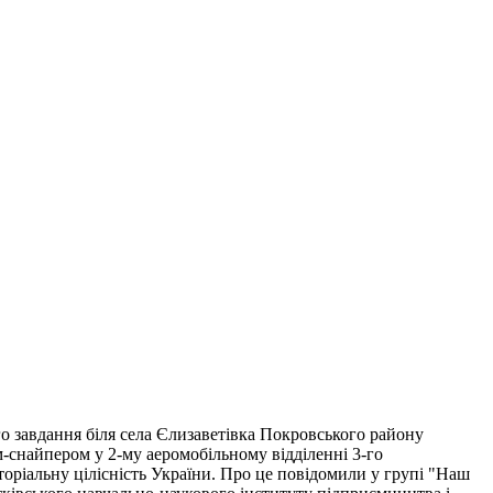
о завдання біля села Єлизаветівка Покровського району
м-снайпером у 2-му аеромобільному відділенні 3-го
торіальну цілісність України. Про це повідомили у групі "Наш