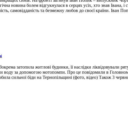
 найкращих синів. На фронті загинув Іван Попик – випускник Чор
гічна новина болем відгукнулася в серцях усіх, хто знав Івана, 
ість, самовідданість та безмежну любов до своєї країни. Іван По
ні
окрема затопила житлові будинки, її наслідки ліквідовували ря
ли воду за допомогою мотопомпи. Про це повідомили в Головном
била сильної біди на Тернопільщині (фото, відео) Також 3 червн