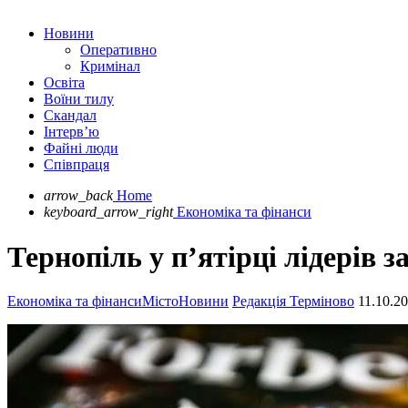
Новини
Оперативно
Кримінал
Освіта
Воїни тилу
Скандал
Інтерв’ю
Файні люди
Співпраця
arrow_back
Home
keyboard_arrow_right
Економіка та фінанси
Тернопіль у п’ятірці лідерів з
Економіка та фінанси
Місто
Новини
Редакція Терміново
11.10.2