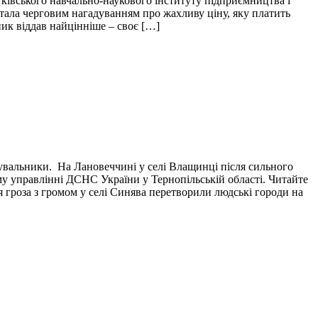
тківського навчально-наукового інституту підприємництва і
і стала черговим нагадуванням про жахливу ціну, яку платить
пик віддав найцінніше – своє […]
тувальники. На Лановеччині у селі Влащинці після сильного
у управлінні ДСНС України у Тернопільській області. Читайте
я гроза з громом у селі Синява перетворили людські городи на