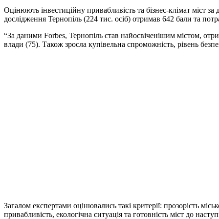
Оцінюють інвестиційну привабливість та бізнес-клімат міст за д
дослідження Тернопіль (224 тис. осіб) отримав 642 бали та потр
“За даними Forbes, Тернопіль став найосвіченішим містом, отр
влади (75). Також зросла купівельна спроможність, рівень безп
Загалом експертами оцінювались такі критерії: прозорість міськ
привабливість, екологічна ситуація та готовність міст до насту