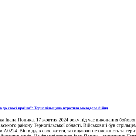
ов до своєї країни”: Тернопільщина втратила молодого бійця
ка Івана Попика. 17 жовтня 2024 року під час виконання бойовог
івського району Тернопільської області. Військовий був стрільце
ни А0224. Він віддав своє життя, захищаючи незалежність та тери