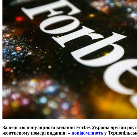
За версією популярного видання Forbes Україна другий рік п
жовтневому номері видання, –
повідомляють
у Тернопільськ