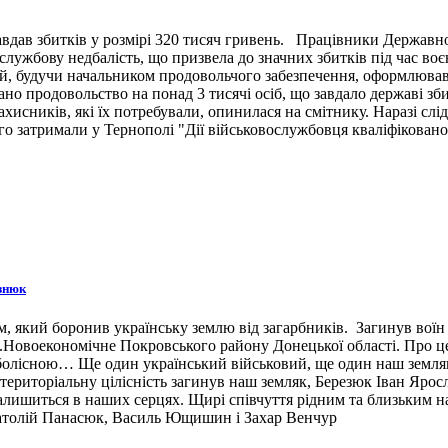
вдав збитків у розмірі 320 тисяч гривень. Працівники Державн
ужбову недбалість, що призвела до значних збитків під час воє
й, будучи начальником продовольчого забезпечення, оформлював 
ано продовольство на понад 3 тисячі осіб, що завдало державі зб
ахисників, які їх потребували, опинилася на смітнику. Наразі сл
 затримали у Тернополі "Дії військовослужбовця кваліфіковано 
знюк
 який боронив українську землю від загарбників. Загинув воїн 3
н.п.Новоекономічне Покровського району Донецької області. Про 
 болісною… Ще один український військовий, ще один наш земляк,
ериторіальну цілісність загинув наш земляк, Березюк Іван Ярос
лишиться в наших серцях. Щирі співчуття рідним та близьким наш
натолій Панасюк, Василь Ющишин і Захар Венчур