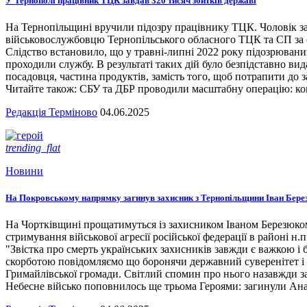
У Тернополі працівник ТЦК завдав 320 тисяч збитків державі
На Тернопільщині вручили підозру працівнику ТЦК. Чоловік за
військовослужбовцю Тернопільського обласного ТЦК та СП за сл
Слідство встановило, що у травні-липні 2022 року підозрювани
проходили службу. В результаті таких дій було безпідставно вид
посадовця, частина продуктів, замість того, щоб потрапити до з
Читайте також: СБУ та ДБР проводили масштабну операцію: кого
Редакція Терміново
04.06.2025
trending_flat
Новини
На Покровському напрямку загинув захисник з Тернопільщини Іван Бере
На Чортківщині прощатимуться із захисником Іваном Березюком,
стримування військової агресії російської федерації в районі 
"Звістка про смерть українських захисників завжди є важкою і
скорботою повідомляємо що боронячи державний суверенітет і т
Гримайлівської громади. Світлий спомин про нього назавжди за
Небесне військо поповнилось ще трьома Героями: загинули А