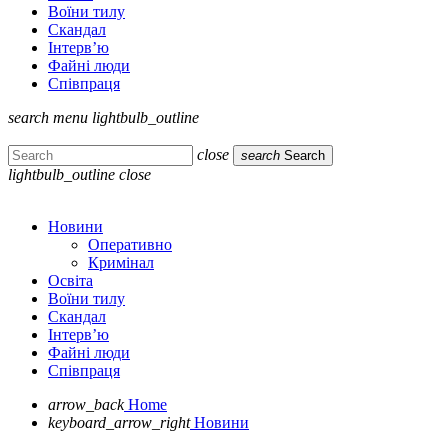
Воїни тилу
Скандал
Інтерв’ю
Файні люди
Співпраця
search
menu
lightbulb_outline
close
search
Search
lightbulb_outline
close
Новини
Оперативно
Кримінал
Освіта
Воїни тилу
Скандал
Інтерв’ю
Файні люди
Співпраця
arrow_back
Home
keyboard_arrow_right
Новини