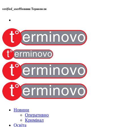
verified_user
Новини Тернополя
Новини
Оперативно
Кримінал
Освіта