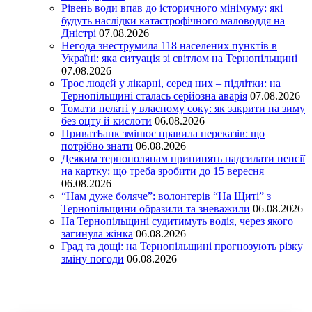
Рівень води впав до історичного мінімуму: які
будуть наслідки катастрофічного маловоддя на
Дністрі
07.08.2026
Негода знеструмила 118 населених пунктів в
Україні: яка ситуація зі світлом на Тернопільщині
07.08.2026
Троє людей у лікарні, серед них – підлітки: на
Тернопільщині сталась серйозна аварія
07.08.2026
Томати пелаті у власному соку: як закрити на зиму
без оцту й кислоти
06.08.2026
ПриватБанк змінює правила переказів: що
потрібно знати
06.08.2026
Деяким тернополянам припинять надсилати пенсії
на картку: що треба зробити до 15 вересня
06.08.2026
“Нам дуже боляче”: волонтерів “На Щиті” з
Тернопільщини образили та зневажили
06.08.2026
На Тернопільщині судитимуть водія, через якого
загинула жінка
06.08.2026
Град та дощі: на Тернопільщині прогнозують різку
зміну погоди
06.08.2026