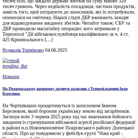
тисячі осіб, що завдало державі збитків на суму майже 320
тисяч гривень. Через недбалість посадовця, частина продуктів,
замість того, щоб потрапити до захисників, які їх потребували,
опинилася на смітнику. Наразі слідчі ДБР вживають заходів
для відшкодування завданих збитків. Читайте також: СБУ та
ДБР проводили масштабну операцію: кого затримали у
Тернополі "Дії військовослужбовця кваліфіковано за ч. 4 ст.
425 Кримінального […]
Редакція Терміново
04.06.2025
trending_flat
Новини
На Покровському напрямку загинув захисник з Тернопільщини Іван
Березнюк
На Чортківщині прощатимуться із захисником Іваном
Березюком, який боронив українську землю від загарбників.
Загинув воїн 3 червня 2025 року під час виконання бойового
завдання із стримування військової агресії російської федерації
в районі н.п.Новоекономічне Покровського району Донецької
області. Про це повідомили у фейсбук-групі "Наш край -