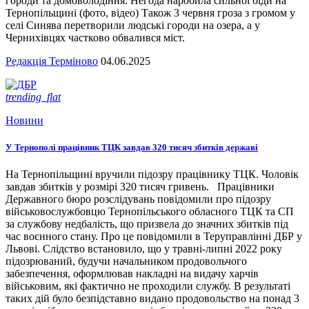
городи та домоволодіння. Негода наробила сильної біди на
Тернопільщині (фото, відео) Також 3 червня гроза з громом у
селі Синява перетворили людські городи на озера, а у
Чернихівцях частково обвалився міст.
Редакція Терміново
04.06.2025
trending_flat
Новини
У Тернополі працівник ТЦК завдав 320 тисяч збитків державі
На Тернопільщині вручили підозру працівнику ТЦК. Чоловік
завдав збитків у розмірі 320 тисяч гривень. Працівники
Державного бюро розслідувань повідомили про підозру
військовослужбовцю Тернопільського обласного ТЦК та СП
за службову недбалість, що призвела до значних збитків під
час воєнного стану. Про це повідомили в Теруправлінні ДБР у
Львові. Слідство встановило, що у травні-липні 2022 року
підозрюваний, будучи начальником продовольчого
забезпечення, оформлював накладні на видачу харчів
військовим, які фактично не проходили службу. В результаті
таких дій було безпідставно видано продовольство на понад 3