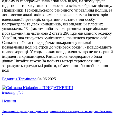
одному із телеграм-каналів з'явилось відео, на якому група
підлітків штовхає, тягає за волосся та всіляко ображає дівчину.
Працівники Тернопільського районного управління поліції, за
допомогою аналітиків кримінального аналізу та інспекторів
ювенальної превенції, оперативно встановили особу
постраждалої та двох кривдників, які завдали їй тілесних
ушкоджень. "За фактом побиття вже розпочато кримінальне
провадження за частиною 2 статті 296 Кримінального кодексу
України, яка стосується хуліганства, вчиненого групою осіб.
Санкція цієї статті передбачає покарання у вигляді
позбавлення волі на строк до чотирьох років", - повідомляють
правоохоронці. У соцмережах повідомляють, що це не перший
інцидент з кривдницею. Раніше вона неодноразово била
дівчат. Читайте також: За побиття матері тернополянину
загрожують громадські роботи, обмеження або позбавлення
волі
Редакція Терміново
04.06.2025
trending_flat
Новини
Трагічна втрата для однієї з тернопільських лікарень: померла Світлана