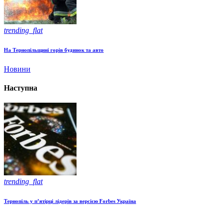
trending_flat
На Тернопільщині горів будинок та авто
Новини
Наступна
trending_flat
Тернопіль у п’ятірці лідерів за версією Forbes Україна