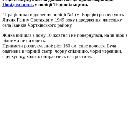
Повідомляють
у поліції Тернопільщини.
“Працівники відділення поліції №1 (м. Борщів) розшукують
Янчик Ганну Євстахівну, 1949 року народження, жительку
села Іванків Чортківського району.
Жінка вийшла з дому 10 жовтня і не повернулася, на зв’язок з
рідними не виходить.
Прикмети розшукуваної: ріст 160 см, сиве волосся. Була
одягнена в чорний светр, чорну спідницю, чорні черевики,
сіру хустку, ходить опираючись на тростину.