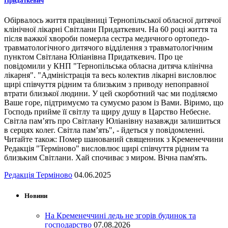
Придаткевич
Обірвалось життя працівниці Тернопільської обласної дитячої
клінічної лікарні Світлани Придаткевич. На 60 році життя та
після важкої хвороби померла сестра медичного ортопедо-
травматологічного дитячого відділення з травматологічним
пунктом Світлана Юліанівна Придаткевич. Про це
повідомили у КНП "Тернопільська обласна дитяча клінічна
лікарня". "Адміністрація та весь колектив лікарні висловлює
щирі співчуття рідним та близьким з приводу непоправної
втрати близької людини. У цей скорботний час ми поділяємо
Ваше горе, підтримуємо та сумуємо разом із Вами. Віримо, що
Господь прийме її світлу та щиру душу в Царство Небесне.
Світла пам’ять про Світлану Юліанівну назавжди залишиться
в серцях колег. Світла пам’ять", - йдеться у повідомленні.
Читайте також: Помер шанований священник з Кременеччини
Редакція "Терміново" висловлює щирі співчуття рідним та
близьким Світлани. Хай спочиває з миром. Вічна пам'ять.
Редакція Терміново
04.06.2025
Новини
На Кременеччині ледь не згорів будинок та
господарство
07.08.2026