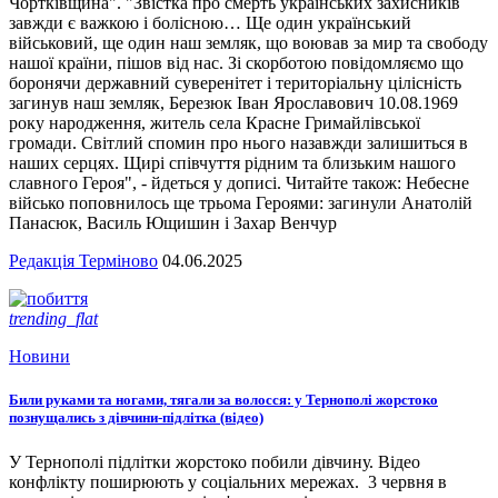
Чортківщина". "Звістка про смерть українських захисників
завжди є важкою і болісною… Ще один український
військовий, ще один наш земляк, що воював за мир та свободу
нашої країни, пішов від нас. Зі скорботою повідомляємо що
боронячи державний суверенітет і територіальну цілісність
загинув наш земляк, Березюк Іван Ярославович 10.08.1969
року народження, житель села Красне Гримайлівської
громади. Світлий спомин про нього назавжди залишиться в
наших серцях. Щирі співчуття рідним та близьким нашого
славного Героя", - йдеться у дописі. Читайте також: Небесне
військо поповнилось ще трьома Героями: загинули Анатолій
Панасюк, Василь Ющишин і Захар Венчур
Редакція Терміново
04.06.2025
trending_flat
Новини
Били руками та ногами, тягали за волосся: у Тернополі жорстоко
познущались з дівчини-підлітка (відео)
У Тернополі підлітки жорстоко побили дівчину. Відео
конфлікту поширюють у соціальних мережах. 3 червня в