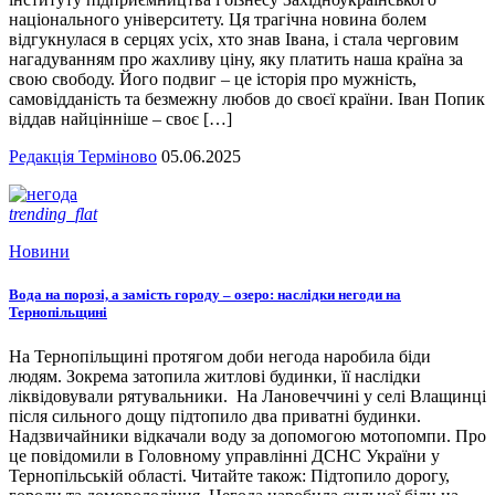
національного університету. Ця трагічна новина болем
відгукнулася в серцях усіх, хто знав Івана, і стала черговим
нагадуванням про жахливу ціну, яку платить наша країна за
свою свободу. Його подвиг – це історія про мужність,
самовідданість та безмежну любов до своєї країни. Іван Попик
віддав найцінніше – своє […]
Редакція Терміново
05.06.2025
trending_flat
Новини
Вода на порозі, а замість городу – озеро: наслідки негоди на
Тернопільщині
На Тернопільщині протягом доби негода наробила біди
людям. Зокрема затопила житлові будинки, її наслідки
ліквідовували рятувальники. На Лановеччині у селі Влащинці
після сильного дощу підтопило два приватні будинки.
Надзвичайники відкачали воду за допомогою мотопомпи. Про
це повідомили в Головному управлінні ДСНС України у
Тернопільській області. Читайте також: Підтопило дорогу,