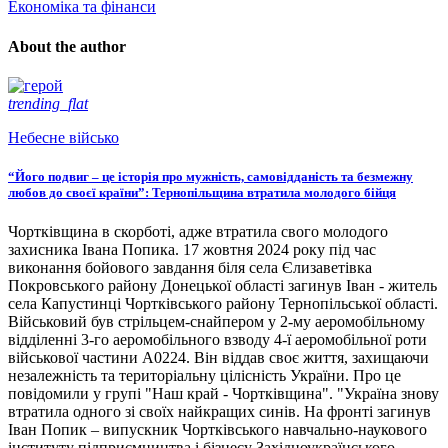
Економіка та фінанси
About the author
trending_flat
Небесне військо
“Його подвиг – це історія про мужність, самовідданість та безмежну
любов до своєї країни”: Тернопільщина втратила молодого бійця
Чортківщина в скорботі, адже втратила свого молодого
захисника Івана Попика. 17 жовтня 2024 року під час
виконання бойового завдання біля села Єлизаветівка
Покровського району Донецької області загинув Іван - житель
села Капустинці Чортківського району Тернопільської області.
Військовий був стрільцем-снайпером у 2-му аеромобільному
відділенні 3-го аеромобільного взводу 4-ї аеромобільної роти
військової частини А0224. Він віддав своє життя, захищаючи
незалежність та територіальну цілісність України. Про це
повідомили у групі "Наш край - Чортківщина". "Україна знову
втратила одного зі своїх найкращих синів. На фронті загинув
Іван Попик – випускник Чортківського навчально-наукового
інституту підприємництва і бізнесу Західноукраїнського