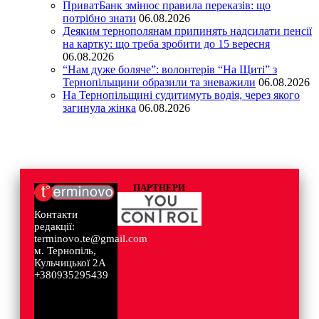
ПриватБанк змінює правила переказів: що
потрібно знати
06.08.2026
Деяким тернополянам припинять надсилати пенсії
на картку: що треба зробити до 15 вересня
06.08.2026
“Нам дуже боляче”: волонтерів “На Щиті” з
Тернопільщини образили та зневажили
06.08.2026
На Тернопільщині судитимуть водія, через якого
загинула жінка
06.08.2026
ПАРТНЕРИ
Контакти
редакції:
terminovo.te@gmail.com
м. Тернопіль,
Кульчицької 2А
+380935295439