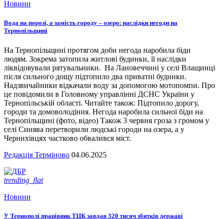
Новини
Вода на порозі, а замість городу – озеро: наслідки негоди на
Тернопільщині
На Тернопільщині протягом доби негода наробила біди
людям. Зокрема затопила житлові будинки, її наслідки
ліквідовували рятувальники. На Лановеччині у селі Влащинці
після сильного дощу підтопило два приватні будинки.
Надзвичайники відкачали воду за допомогою мотопомпи. Про
це повідомили в Головному управлінні ДСНС України у
Тернопільській області. Читайте також: Підтопило дорогу,
городи та домоволодіння. Негода наробила сильної біди на
Тернопільщині (фото, відео) Також 3 червня гроза з громом у
селі Синява перетворили людські городи на озера, а у
Чернихівцях частково обвалився міст.
Редакція Терміново
04.06.2025
trending_flat
Новини
У Тернополі працівник ТЦК завдав 320 тисяч збитків державі