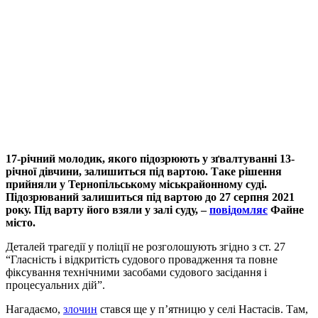
17-річний молодик, якого підозрюють у зґвалтуванні 13-
річної дівчини, залишиться під вартою. Таке рішення
прийняли у Тернопільському міськрайонному суді.
Підозрюваний залишиться під вартою до 27 серпня 2021
року. Під варту його взяли у залі суду, –
повідомляє
Файне
місто.
Деталей трагедії у поліції не розголошують згідно з ст. 27
“Гласність і відкритість судового провадження та повне
фіксування технічними засобами судового засідання і
процесуальних дій”.
Нагадаємо,
злочин
стався ще у п’ятницю у селі Настасів. Там,