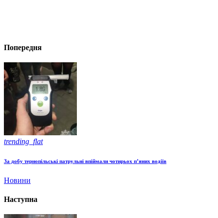
Попередня
trending_flat
За добу тернопільські патрульні впіймали чотирьох п’яних водіїв
Новини
Наступна