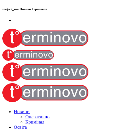
verified_user
Новини Тернополя
Новини
Оперативно
Кримінал
Освіта