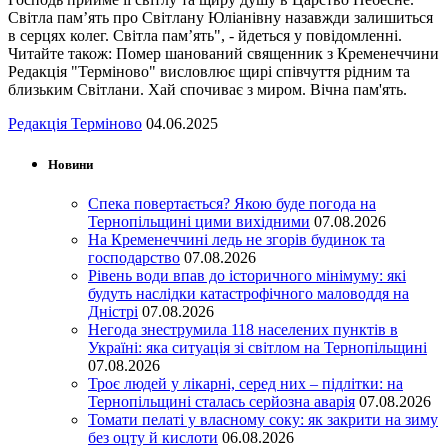
Світла пам’ять про Світлану Юліанівну назавжди залишиться
в серцях колег. Світла пам’ять", - йдеться у повідомленні.
Читайте також: Помер шанований священник з Кременеччини
Редакція "Терміново" висловлює щирі співчуття рідним та
близьким Світлани. Хай спочиває з миром. Вічна пам'ять.
Редакція Терміново
04.06.2025
Новини
Спека повертається? Якою буде погода на
Тернопільщині цими вихідними
07.08.2026
На Кременеччині ледь не згорів будинок та
господарство
07.08.2026
Рівень води впав до історичного мінімуму: які
будуть наслідки катастрофічного маловоддя на
Дністрі
07.08.2026
Негода знеструмила 118 населених пунктів в
Україні: яка ситуація зі світлом на Тернопільщині
07.08.2026
Троє людей у лікарні, серед них – підлітки: на
Тернопільщині сталась серйозна аварія
07.08.2026
Томати пелаті у власному соку: як закрити на зиму
без оцту й кислоти
06.08.2026