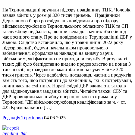
На Тернопільщині вручили підозру працівнику ТЦК. Чоловік
завдав збитків у розмірі 320 тисяч гривень. Працівники
Державного бюро розслідувань повідомили про підозру
військовослужбовцю Тернопільського обласного ТЦК та СП
за службову недбалість, що призвела до значних збитків під
час воєнного стану. Про це повідомили в Теруправлінні ДБР у
Львові. Слідство встановило, що у травні-липні 2022 року
підозрюваний, будучи начальником продовольчого
забезпечення, оформлював накладні на видачу харчів
військовим, які фактично не проходили службу. В результаті
таких дій було безпідставно видано продовольство на понад 3
тисячі осіб, що завдало державі збитків на суму майже 320
тисяч гривень. Через недбалість посадовця, частина продуктів,
замість того, щоб потрапити до захисників, які їх потребували,
опинилася на смітнику. Наразі слідчі ДБР вживають заходів
для відшкодування завданих збитків. Читайте також: СБУ та
ДБР проводили масштабну операцію: кого затримали у
Тернополі "Дії військовослужбовця кваліфіковано за ч. 4 ст.
425 Кримінального […]
Редакція Терміново
04.06.2025
trending_flat