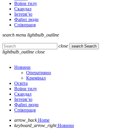
Воїни тилу
Скандал
Інтерв’ю
Файні люди
Співпраця
search
menu
lightbulb_outline
close
search
Search
lightbulb_outline
close
Новини
Оперативно
Кримінал
Освіта
Воїни тилу
Скандал
Інтерв’ю
Файні люди
Співпраця
arrow_back
Home
keyboard_arrow_right
Новини