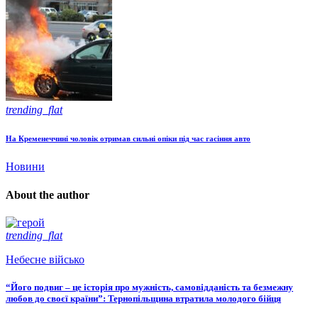
trending_flat
На Кременеччині чоловік отримав сильні опіки під час гасіння авто
Новини
About the author
trending_flat
Небесне військо
“Його подвиг – це історія про мужність, самовідданість та безмежну
любов до своєї країни”: Тернопільщина втратила молодого бійця