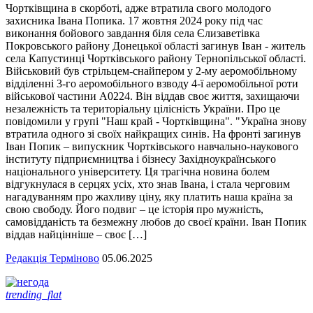
Чортківщина в скорботі, адже втратила свого молодого
захисника Івана Попика. 17 жовтня 2024 року під час
виконання бойового завдання біля села Єлизаветівка
Покровського району Донецької області загинув Іван - житель
села Капустинці Чортківського району Тернопільської області.
Військовий був стрільцем-снайпером у 2-му аеромобільному
відділенні 3-го аеромобільного взводу 4-ї аеромобільної роти
військової частини А0224. Він віддав своє життя, захищаючи
незалежність та територіальну цілісність України. Про це
повідомили у групі "Наш край - Чортківщина". "Україна знову
втратила одного зі своїх найкращих синів. На фронті загинув
Іван Попик – випускник Чортківського навчально-наукового
інституту підприємництва і бізнесу Західноукраїнського
національного університету. Ця трагічна новина болем
відгукнулася в серцях усіх, хто знав Івана, і стала черговим
нагадуванням про жахливу ціну, яку платить наша країна за
свою свободу. Його подвиг – це історія про мужність,
самовідданість та безмежну любов до своєї країни. Іван Попик
віддав найцінніше – своє […]
Редакція Терміново
05.06.2025
trending_flat