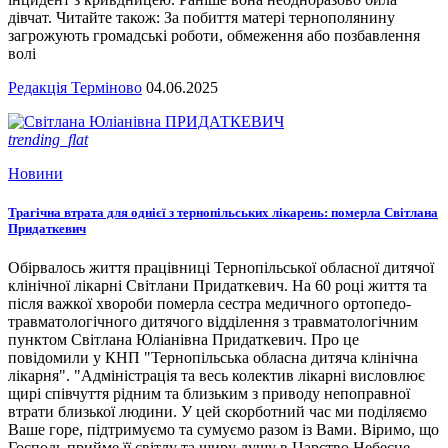
дівчат. Читайте також: За побиття матері тернополянину
загрожують громадські роботи, обмеження або позбавлення
волі
Редакція Терміново
04.06.2025
trending_flat
Новини
Трагічна втрата для однієї з тернопільських лікарень: померла Світлана
Придаткевич
Обірвалось життя працівниці Тернопільської обласної дитячої
клінічної лікарні Світлани Придаткевич. На 60 році життя та
після важкої хвороби померла сестра медичного ортопедо-
травматологічного дитячого відділення з травматологічним
пунктом Світлана Юліанівна Придаткевич. Про це
повідомили у КНП "Тернопільська обласна дитяча клінічна
лікарня". "Адміністрація та весь колектив лікарні висловлює
щирі співчуття рідним та близьким з приводу непоправної
втрати близької людини. У цей скорботний час ми поділяємо
Ваше горе, підтримуємо та сумуємо разом із Вами. Віримо, що
Господь прийме її світлу та щиру душу в Царство Небесне.