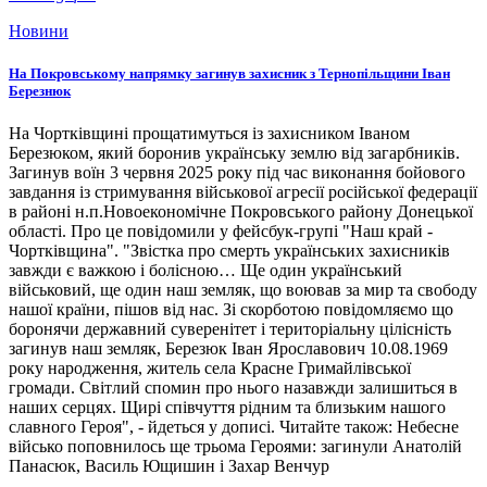
Новини
На Покровському напрямку загинув захисник з Тернопільщини Іван
Березнюк
На Чортківщині прощатимуться із захисником Іваном
Березюком, який боронив українську землю від загарбників.
Загинув воїн 3 червня 2025 року під час виконання бойового
завдання із стримування військової агресії російської федерації
в районі н.п.Новоекономічне Покровського району Донецької
області. Про це повідомили у фейсбук-групі "Наш край -
Чортківщина". "Звістка про смерть українських захисників
завжди є важкою і болісною… Ще один український
військовий, ще один наш земляк, що воював за мир та свободу
нашої країни, пішов від нас. Зі скорботою повідомляємо що
боронячи державний суверенітет і територіальну цілісність
загинув наш земляк, Березюк Іван Ярославович 10.08.1969
року народження, житель села Красне Гримайлівської
громади. Світлий спомин про нього назавжди залишиться в
наших серцях. Щирі співчуття рідним та близьким нашого
славного Героя", - йдеться у дописі. Читайте також: Небесне
військо поповнилось ще трьома Героями: загинули Анатолій
Панасюк, Василь Ющишин і Захар Венчур