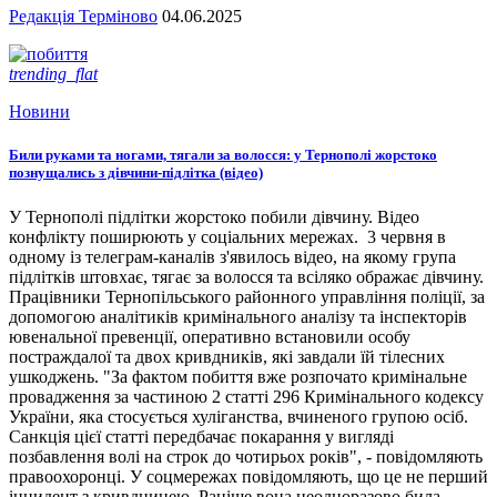
Редакція Терміново
04.06.2025
trending_flat
Новини
Били руками та ногами, тягали за волосся: у Тернополі жорстоко
познущались з дівчини-підлітка (відео)
У Тернополі підлітки жорстоко побили дівчину. Відео
конфлікту поширюють у соціальних мережах. 3 червня в
одному із телеграм-каналів з'явилось відео, на якому група
підлітків штовхає, тягає за волосся та всіляко ображає дівчину.
Працівники Тернопільського районного управління поліції, за
допомогою аналітиків кримінального аналізу та інспекторів
ювенальної превенції, оперативно встановили особу
постраждалої та двох кривдників, які завдали їй тілесних
ушкоджень. "За фактом побиття вже розпочато кримінальне
провадження за частиною 2 статті 296 Кримінального кодексу
України, яка стосується хуліганства, вчиненого групою осіб.
Санкція цієї статті передбачає покарання у вигляді
позбавлення волі на строк до чотирьох років", - повідомляють
правоохоронці. У соцмережах повідомляють, що це не перший
інцидент з кривдницею. Раніше вона неодноразово била