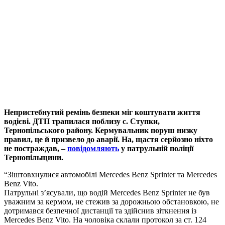
Непристебнутий ремінь безпеки міг коштувати життя
водієві. ДТП трапилася поблизу с. Ступки,
Тернопільського району. Кермувальник поруш низку
правил, це й призвело до аварії. На, щастя серйозно ніхто
не постраждав, –
повідомляють
у патрульній поліції
Тернопільщини.
“Зіштовхнулися автомобілі Mercedes Benz Sprinter та Mercedes
Benz Vito.
Патрульні з’ясували, що водій Mercedes Benz Sprinter не був
уважним за кермом, не стежив за дорожньою обстановкою, не
дотримався безпечної дистанції та здійснив зіткнення із
Mercedes Benz Vito. На чоловіка склали протокол за ст. 124