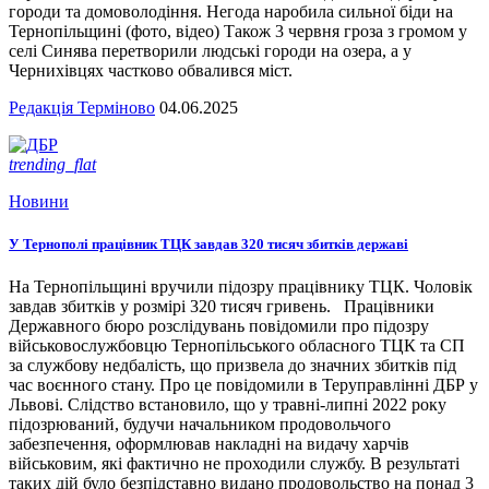
городи та домоволодіння. Негода наробила сильної біди на
Тернопільщині (фото, відео) Також 3 червня гроза з громом у
селі Синява перетворили людські городи на озера, а у
Чернихівцях частково обвалився міст.
Редакція Терміново
04.06.2025
trending_flat
Новини
У Тернополі працівник ТЦК завдав 320 тисяч збитків державі
На Тернопільщині вручили підозру працівнику ТЦК. Чоловік
завдав збитків у розмірі 320 тисяч гривень. Працівники
Державного бюро розслідувань повідомили про підозру
військовослужбовцю Тернопільського обласного ТЦК та СП
за службову недбалість, що призвела до значних збитків під
час воєнного стану. Про це повідомили в Теруправлінні ДБР у
Львові. Слідство встановило, що у травні-липні 2022 року
підозрюваний, будучи начальником продовольчого
забезпечення, оформлював накладні на видачу харчів
військовим, які фактично не проходили службу. В результаті
таких дій було безпідставно видано продовольство на понад 3