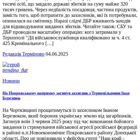
тисячі осіб, що завдало державі збитків на суму майже 320
тисяч гривень. Через недбалість посадовця, частина продуктів,
замість того, щоб потрапити до захисників, які їх потребували,
опинилася на смітнику. Наразі слідчі ДБР вживають заходів
для відшкодування завданих збитків. Читайте також: СБУ та
ДБР проводили масштабну операцію: кого затримали у
Тернополі "Дії військовослужбовця кваліфіковано за ч. 4 ст.
425 Кримінального […]
Редакція Терміново
04.06.2025
trending_flat
Новини
На Покровському напрямку загинув захисник з Тернопільщини Іван
Березнюк
На Чортківщині прощатимуться із захисником Іваном
Березюком, який боронив українську землю від загарбників.
Загинув воїн 3 червня 2025 року під час виконання бойового
завдання із стримування військової агресії російської федерації
в районі н.п.Новоекономічне Покровського району Донецької
області. Про це повідомили у фейсбук-групі "Наш край -