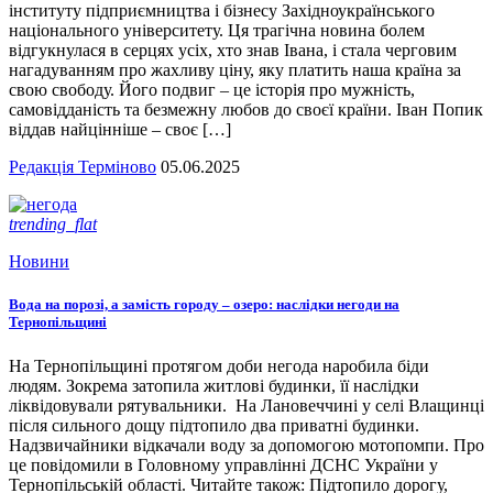
інституту підприємництва і бізнесу Західноукраїнського
національного університету. Ця трагічна новина болем
відгукнулася в серцях усіх, хто знав Івана, і стала черговим
нагадуванням про жахливу ціну, яку платить наша країна за
свою свободу. Його подвиг – це історія про мужність,
самовідданість та безмежну любов до своєї країни. Іван Попик
віддав найцінніше – своє […]
Редакція Терміново
05.06.2025
trending_flat
Новини
Вода на порозі, а замість городу – озеро: наслідки негоди на
Тернопільщині
На Тернопільщині протягом доби негода наробила біди
людям. Зокрема затопила житлові будинки, її наслідки
ліквідовували рятувальники. На Лановеччині у селі Влащинці
після сильного дощу підтопило два приватні будинки.
Надзвичайники відкачали воду за допомогою мотопомпи. Про
це повідомили в Головному управлінні ДСНС України у
Тернопільській області. Читайте також: Підтопило дорогу,