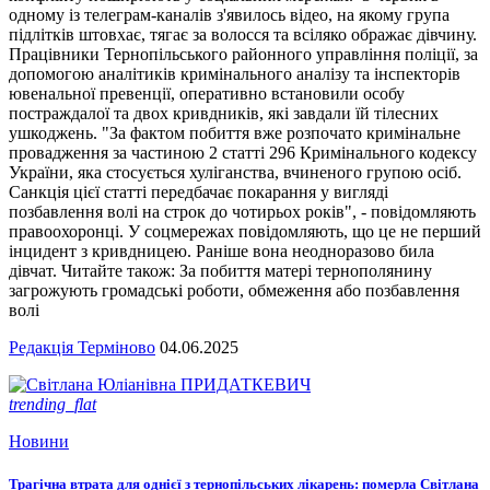
одному із телеграм-каналів з'явилось відео, на якому група
підлітків штовхає, тягає за волосся та всіляко ображає дівчину.
Працівники Тернопільського районного управління поліції, за
допомогою аналітиків кримінального аналізу та інспекторів
ювенальної превенції, оперативно встановили особу
постраждалої та двох кривдників, які завдали їй тілесних
ушкоджень. "За фактом побиття вже розпочато кримінальне
провадження за частиною 2 статті 296 Кримінального кодексу
України, яка стосується хуліганства, вчиненого групою осіб.
Санкція цієї статті передбачає покарання у вигляді
позбавлення волі на строк до чотирьох років", - повідомляють
правоохоронці. У соцмережах повідомляють, що це не перший
інцидент з кривдницею. Раніше вона неодноразово била
дівчат. Читайте також: За побиття матері тернополянину
загрожують громадські роботи, обмеження або позбавлення
волі
Редакція Терміново
04.06.2025
trending_flat
Новини
Трагічна втрата для однієї з тернопільських лікарень: померла Світлана