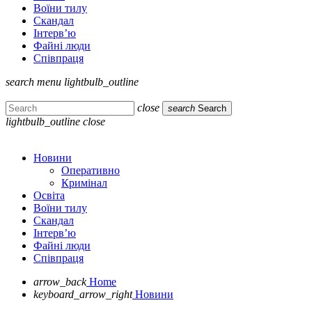
Воїни тилу
Скандал
Інтерв’ю
Файні люди
Співпраця
search
menu
lightbulb_outline
close
search
Search
lightbulb_outline
close
Новини
Оперативно
Кримінал
Освіта
Воїни тилу
Скандал
Інтерв’ю
Файні люди
Співпраця
arrow_back
Home
keyboard_arrow_right
Новини