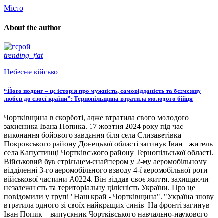
Місто
About the author
trending_flat
Небесне військо
“Його подвиг – це історія про мужність, самовідданість та безмежну
любов до своєї країни”: Тернопільщина втратила молодого бійця
Чортківщина в скорботі, адже втратила свого молодого
захисника Івана Попика. 17 жовтня 2024 року під час
виконання бойового завдання біля села Єлизаветівка
Покровського району Донецької області загинув Іван - житель
села Капустинці Чортківського району Тернопільської області.
Військовий був стрільцем-снайпером у 2-му аеромобільному
відділенні 3-го аеромобільного взводу 4-ї аеромобільної роти
військової частини А0224. Він віддав своє життя, захищаючи
незалежність та територіальну цілісність України. Про це
повідомили у групі "Наш край - Чортківщина". "Україна знову
втратила одного зі своїх найкращих синів. На фронті загинув
Іван Попик – випускник Чортківського навчально-наукового