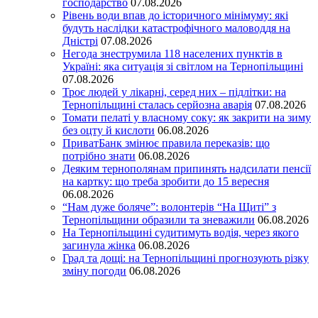
господарство
07.08.2026
Рівень води впав до історичного мінімуму: які
будуть наслідки катастрофічного маловоддя на
Дністрі
07.08.2026
Негода знеструмила 118 населених пунктів в
Україні: яка ситуація зі світлом на Тернопільщині
07.08.2026
Троє людей у лікарні, серед них – підлітки: на
Тернопільщині сталась серйозна аварія
07.08.2026
Томати пелаті у власному соку: як закрити на зиму
без оцту й кислоти
06.08.2026
ПриватБанк змінює правила переказів: що
потрібно знати
06.08.2026
Деяким тернополянам припинять надсилати пенсії
на картку: що треба зробити до 15 вересня
06.08.2026
“Нам дуже боляче”: волонтерів “На Щиті” з
Тернопільщини образили та зневажили
06.08.2026
На Тернопільщині судитимуть водія, через якого
загинула жінка
06.08.2026
Град та дощі: на Тернопільщині прогнозують різку
зміну погоди
06.08.2026