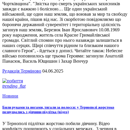
Чортківщина". "Звістка про смерть українських захисників
завжди є важкою і болісною… Ще один український
військовий, ще один наш земляк, що воював за мир та свободу
нашої країни, пішов від нас. Зі скорботою повідомляємо що
боронячи державний суверенітет і територіальну цілісність
загинув наш земляк, Березюк Іван Ярославович 10.08.1969
року народження, житель села Красне Гримайлівської
громади. Світлий спомин про нього назавжди залишиться в
наших серцях. Щирі співчуття рідним та близьким нашого
славного Героя", - йдеться у дописі. Читайте також: Небесне
військо поповнилось ще трьома Героями: загинули Анатолій
Панасюк, Василь Ющишин і Захар Венчур
Редакція Терміново
04.06.2025
trending_flat
Новини
Били руками та ногами, тягали за волосся: у Тернополі жорстоко
познущались з дівчини-підлітка (відео)
У Тернополі підлітки жорстоко побили дівчину. Відео
конфлікту поширюють у соціальних мережах. 3 червня в