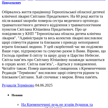
Придаткевич
Обірвалось життя працівниці Тернопільської обласної дитячої
клінічної лікарні Світлани Придаткевич. На 60 році життя та
після важкої хвороби померла сестра медичного ортопедо-
травматологічного дитячого відділення з травматологічним
пунктом Світлана Юліанівна Придаткевич. Про це
повідомили у КНП "Тернопільська обласна дитяча клінічна
лікарня". "Адміністрація та весь колектив лікарні висловлює
щирі співчуття рідним та близьким з приводу непоправної
втрати близької людини. У цей скорботний час ми поділяємо
Ваше горе, підтримуємо та сумуємо разом із Вами. Віримо, що
Господь прийме її світлу та щиру душу в Царство Небесне.
Світла пам’ять про Світлану Юліанівну назавжди залишиться
в серцях колег. Світла пам’ять", - йдеться у повідомленні.
Читайте також: Помер шанований священник з Кременеччини
Редакція "Терміново" висловлює щирі співчуття рідним та
близьким Світлани. Хай спочиває з миром. Вічна пам'ять.
Редакція Терміново
04.06.2025
Новини
На Кременеччині ледь не згорів будинок та