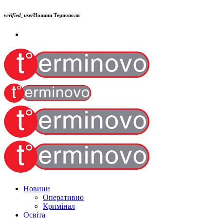
verified_user
Новини Тернополя
Новини
Оперативно
Кримінал
Освіта