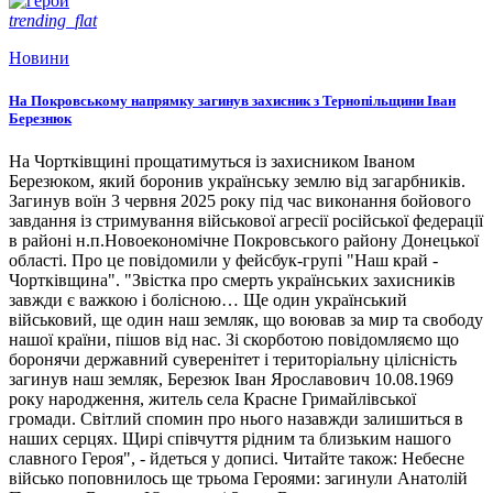
trending_flat
Новини
На Покровському напрямку загинув захисник з Тернопільщини Іван
Березнюк
На Чортківщині прощатимуться із захисником Іваном
Березюком, який боронив українську землю від загарбників.
Загинув воїн 3 червня 2025 року під час виконання бойового
завдання із стримування військової агресії російської федерації
в районі н.п.Новоекономічне Покровського району Донецької
області. Про це повідомили у фейсбук-групі "Наш край -
Чортківщина". "Звістка про смерть українських захисників
завжди є важкою і болісною… Ще один український
військовий, ще один наш земляк, що воював за мир та свободу
нашої країни, пішов від нас. Зі скорботою повідомляємо що
боронячи державний суверенітет і територіальну цілісність
загинув наш земляк, Березюк Іван Ярославович 10.08.1969
року народження, житель села Красне Гримайлівської
громади. Світлий спомин про нього назавжди залишиться в
наших серцях. Щирі співчуття рідним та близьким нашого
славного Героя", - йдеться у дописі. Читайте також: Небесне
військо поповнилось ще трьома Героями: загинули Анатолій