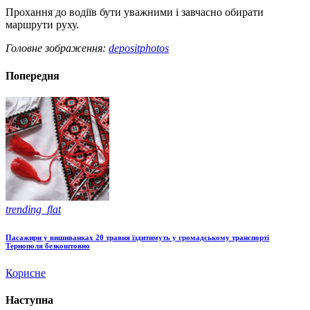
Прохання до водіїв бути уважними і завчасно обирати
маршрути руху.
Головне зображення:
depositphotos
Попередня
trending_flat
Пасажири у вишиванках 20 травня їздитимуть у громадському транспорті
Тернополя безкоштовно
Корисне
Наступна