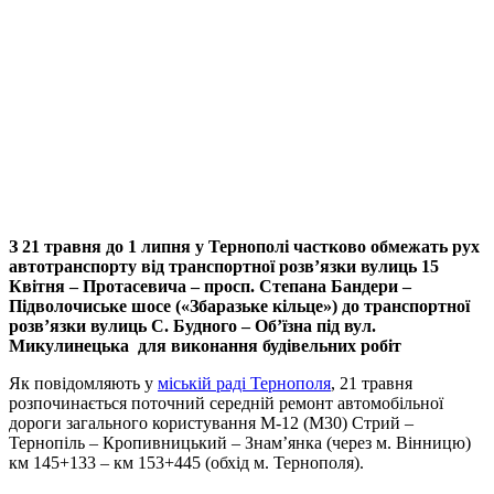
З 21 травня до 1 липня у Тернополі частково обмежать рух
автотранспорту від транспортної розв’язки вулиць 15
Квітня – Протасевича – просп. Степана Бандери –
Підволочиське шосе («Збаразьке кільце») до транспортної
розв’язки вулиць С. Будного – Об’їзна під вул.
Микулинецька для виконання будівельних робіт
Як повідомляють у
міській раді Тернополя
, 21 травня
розпочинається поточний середній ремонт автомобільної
дороги загального користування М-12 (М30) Стрий –
Тернопіль – Кропивницький – Знам’янка (через м. Вінницю)
км 145+133 – км 153+445 (обхід м. Тернополя).