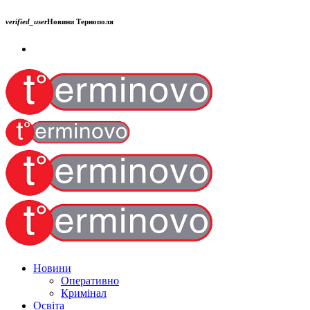
verified_user
Новини Тернополя
Новини
Оперативно
Кримінал
Освіта