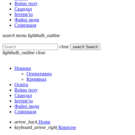
Воїни тилу
Скандал
Інтерв’ю
Файні люди
Співпраця
search
menu
lightbulb_outline
close
search
Search
lightbulb_outline
close
Новини
Оперативно
Кримінал
Освіта
Воїни тилу
Скандал
Інтерв’ю
Файні люди
Співпраця
arrow_back
Home
keyboard_arrow_right
Корисне