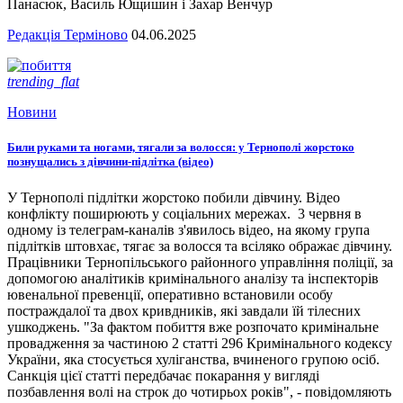
Панасюк, Василь Ющишин і Захар Венчур
Редакція Терміново
04.06.2025
trending_flat
Новини
Били руками та ногами, тягали за волосся: у Тернополі жорстоко
познущались з дівчини-підлітка (відео)
У Тернополі підлітки жорстоко побили дівчину. Відео
конфлікту поширюють у соціальних мережах. 3 червня в
одному із телеграм-каналів з'явилось відео, на якому група
підлітків штовхає, тягає за волосся та всіляко ображає дівчину.
Працівники Тернопільського районного управління поліції, за
допомогою аналітиків кримінального аналізу та інспекторів
ювенальної превенції, оперативно встановили особу
постраждалої та двох кривдників, які завдали їй тілесних
ушкоджень. "За фактом побиття вже розпочато кримінальне
провадження за частиною 2 статті 296 Кримінального кодексу
України, яка стосується хуліганства, вчиненого групою осіб.
Санкція цієї статті передбачає покарання у вигляді
позбавлення волі на строк до чотирьох років", - повідомляють