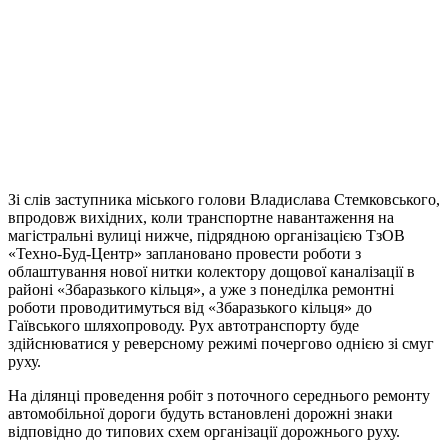
Зі слів заступника міського голови Владислава Стемковського,
впродовж вихідних, коли транспортне навантаження на
магістральні вулиці нижче, підрядною організацією ТзОВ
«Техно-Буд-Центр» заплановано провести роботи з
облаштування нової нитки колектору дощової каналізації в
районі «Збаразького кільця», а уже з понеділка ремонтні
роботи проводитимуться від «Збаразького кільця» до
Гаївського шляхопроводу. Рух автотранспорту буде
здійснюватися у реверсному режимі почергово однією зі смуг
руху.
На ділянці проведення робіт з поточного середнього ремонту
автомобільної дороги будуть встановлені дорожні знаки
відповідно до типових схем організації дорожнього руху.