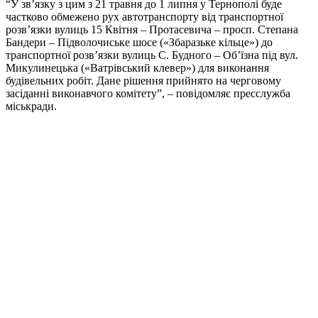
“У зв’язку з цим з 21 травня до 1 липня у Тернополі буде
частково обмежено рух автотранспорту від транспортної
розв’язки вулиць 15 Квітня – Протасевича – просп. Степана
Бандери – Підволочиське шосе («Збаразьке кільце») до
транспортної розв’язки вулиць С. Будного – Об’їзна під вул.
Микулинецька («Ватрівський клевер») для виконання
будівельних робіт. Дане рішення прийнято на черговому
засіданні виконавчого комітету”, – повідомляє пресслужба
міськради.