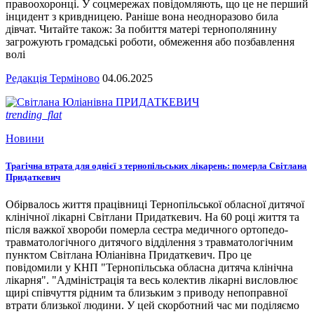
правоохоронці. У соцмережах повідомляють, що це не перший
інцидент з кривдницею. Раніше вона неодноразово била
дівчат. Читайте також: За побиття матері тернополянину
загрожують громадські роботи, обмеження або позбавлення
волі
Редакція Терміново
04.06.2025
trending_flat
Новини
Трагічна втрата для однієї з тернопільських лікарень: померла Світлана
Придаткевич
Обірвалось життя працівниці Тернопільської обласної дитячої
клінічної лікарні Світлани Придаткевич. На 60 році життя та
після важкої хвороби померла сестра медичного ортопедо-
травматологічного дитячого відділення з травматологічним
пунктом Світлана Юліанівна Придаткевич. Про це
повідомили у КНП "Тернопільська обласна дитяча клінічна
лікарня". "Адміністрація та весь колектив лікарні висловлює
щирі співчуття рідним та близьким з приводу непоправної
втрати близької людини. У цей скорботний час ми поділяємо