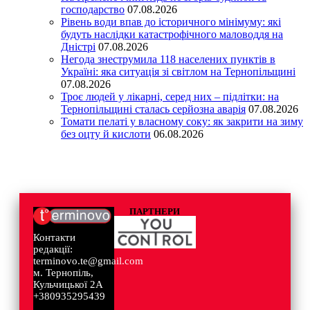
господарство
07.08.2026
Рівень води впав до історичного мінімуму: які
будуть наслідки катастрофічного маловоддя на
Дністрі
07.08.2026
Негода знеструмила 118 населених пунктів в
Україні: яка ситуація зі світлом на Тернопільщині
07.08.2026
Троє людей у лікарні, серед них – підлітки: на
Тернопільщині сталась серйозна аварія
07.08.2026
Томати пелаті у власному соку: як закрити на зиму
без оцту й кислоти
06.08.2026
ПАРТНЕРИ
Контакти
редакції:
terminovo.te@gmail.com
м. Тернопіль,
Кульчицької 2А
+380935295439