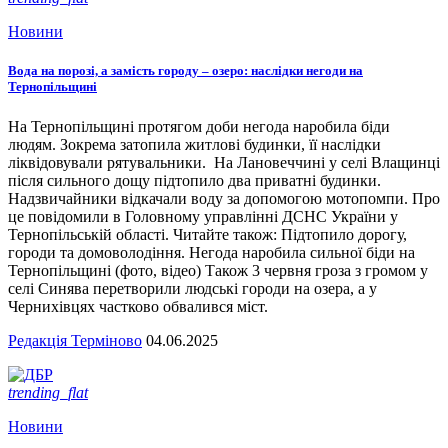
Новини
Вода на порозі, а замість городу – озеро: наслідки негоди на
Тернопільщині
На Тернопільщині протягом доби негода наробила біди
людям. Зокрема затопила житлові будинки, її наслідки
ліквідовували рятувальники. На Лановеччині у селі Влащинці
після сильного дощу підтопило два приватні будинки.
Надзвичайники відкачали воду за допомогою мотопомпи. Про
це повідомили в Головному управлінні ДСНС України у
Тернопільській області. Читайте також: Підтопило дорогу,
городи та домоволодіння. Негода наробила сильної біди на
Тернопільщині (фото, відео) Також 3 червня гроза з громом у
селі Синява перетворили людські городи на озера, а у
Чернихівцях частково обвалився міст.
Редакція Терміново
04.06.2025
trending_flat
Новини