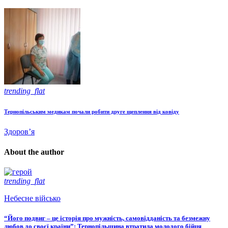
trending_flat
Тернопільським медикам почали робити друге щеплення від ковіду
Здоров’я
About the author
trending_flat
Небесне військо
“Його подвиг – це історія про мужність, самовідданість та безмежну
любов до своєї країни”: Тернопільщина втратила молодого бійця