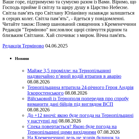
Ваше горе, підтримуємо та сумуємо разом із Вами. Віримо, що
Господь прийме її світлу та щиру душу в Царство Небесне.
Світла пам’ять про Світлану Юліанівну назавжди залишиться
в серцях колег. Світла пам’ять", - йдеться у повідомленні.
Читайте також: Помер шанований священник з Кременеччини
Редакція "Терміново" висловлює щирі співчуття рідним та
близьким Світлани. Хай спочиває з миром. Вічна пам'ять.
Редакція Терміново
04.06.2025
Новини
Майже 3,5 промілле: на Тернопільщині
надзвичайно п’яний водій втрапив в аварію
08.08.2026
Тернопільщина втратила 24-річного Героя Андрія
Іскоростенського
08.08.2026
Військовий із Тернополя попередив про спробу
виманити дані бійців під виглядом ВСП
08.08.2026
До +12 вночі: якою буде погода на Тернопільщині
у наступні дні
08.08.2026
Спека повертається? Якою буде погода на
Тернопільщині цими вихідними
07.08.2026
На Кременеччині ледь не згорів будинок та