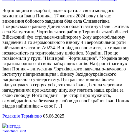
Чортківщина в скорботі, адже втратила свого молодого
захисника Івана Попика. 17 жовтня 2024 року під час
виконання бойового завдання біля села Єлизаветівка
Покровського району Донецької області загинув Іван - житель
села Капустинці Чортківського району Тернопільської області.
Військовий був стрільцем-снайпером у 2-му аеромобільному
відділенні 3-го аеромобільного взводу 4-ї аеромобільної роти
військової частини А0224. Він віддав своє життя, захищаючи
незалежність та територіальну цілісність України. Про це
повідомили у групі "Наш край - Чортківщина". "Україна знову
втратила одного зі своїх найкращих синів. На фронті загинув
Іван Попик – випускник Чортківського навчально-наукового
інституту підприємництва і бізнесу Західноукраїнського
національного університету. Ця трагічна новина болем
відгукнулася в серцях усіх, хто знав Івана, і стала черговим
нагадуванням про жахливу ціну, яку платить наша країна за
свою свободу. Його подвиг – це історія про мужність,
самовідданість та безмежну любов до своєї країни. Іван Попик
віддав найцінніше – своє […]
Редакція Терміново
05.06.2025
trending_flat