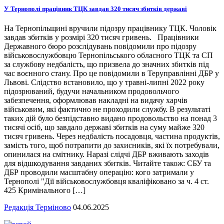
У Тернополі працівник ТЦК завдав 320 тисяч збитків державі
На Тернопільщині вручили підозру працівнику ТЦК. Чоловік
завдав збитків у розмірі 320 тисяч гривень. Працівники
Державного бюро розслідувань повідомили про підозру
військовослужбовцю Тернопільського обласного ТЦК та СП
за службову недбалість, що призвела до значних збитків під
час воєнного стану. Про це повідомили в Теруправлінні ДБР у
Львові. Слідство встановило, що у травні-липні 2022 року
підозрюваний, будучи начальником продовольчого
забезпечення, оформлював накладні на видачу харчів
військовим, які фактично не проходили службу. В результаті
таких дій було безпідставно видано продовольство на понад 3
тисячі осіб, що завдало державі збитків на суму майже 320
тисяч гривень. Через недбалість посадовця, частина продуктів,
замість того, щоб потрапити до захисників, які їх потребували,
опинилася на смітнику. Наразі слідчі ДБР вживають заходів
для відшкодування завданих збитків. Читайте також: СБУ та
ДБР проводили масштабну операцію: кого затримали у
Тернополі "Дії військовослужбовця кваліфіковано за ч. 4 ст.
425 Кримінального […]
Редакція Терміново
04.06.2025