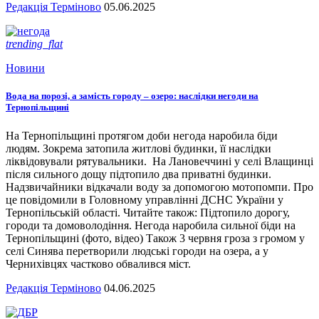
Редакція Терміново
05.06.2025
trending_flat
Новини
Вода на порозі, а замість городу – озеро: наслідки негоди на
Тернопільщині
На Тернопільщині протягом доби негода наробила біди
людям. Зокрема затопила житлові будинки, її наслідки
ліквідовували рятувальники. На Лановеччині у селі Влащинці
після сильного дощу підтопило два приватні будинки.
Надзвичайники відкачали воду за допомогою мотопомпи. Про
це повідомили в Головному управлінні ДСНС України у
Тернопільській області. Читайте також: Підтопило дорогу,
городи та домоволодіння. Негода наробила сильної біди на
Тернопільщині (фото, відео) Також 3 червня гроза з громом у
селі Синява перетворили людські городи на озера, а у
Чернихівцях частково обвалився міст.
Редакція Терміново
04.06.2025