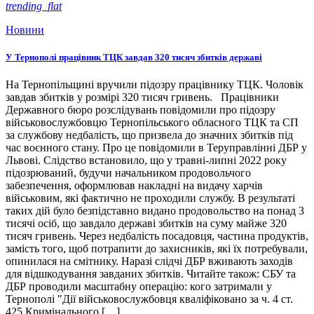
trending_flat
Новини
У Тернополі працівник ТЦК завдав 320 тисяч збитків державі
На Тернопільщині вручили підозру працівнику ТЦК. Чоловік
завдав збитків у розмірі 320 тисяч гривень. Працівники
Державного бюро розслідувань повідомили про підозру
військовослужбовцю Тернопільського обласного ТЦК та СП
за службову недбалість, що призвела до значних збитків під
час воєнного стану. Про це повідомили в Теруправлінні ДБР у
Львові. Слідство встановило, що у травні-липні 2022 року
підозрюваний, будучи начальником продовольчого
забезпечення, оформлював накладні на видачу харчів
військовим, які фактично не проходили службу. В результаті
таких дій було безпідставно видано продовольство на понад 3
тисячі осіб, що завдало державі збитків на суму майже 320
тисяч гривень. Через недбалість посадовця, частина продуктів,
замість того, щоб потрапити до захисників, які їх потребували,
опинилася на смітнику. Наразі слідчі ДБР вживають заходів
для відшкодування завданих збитків. Читайте також: СБУ та
ДБР проводили масштабну операцію: кого затримали у
Тернополі "Дії військовослужбовця кваліфіковано за ч. 4 ст.
425 Кримінального […]