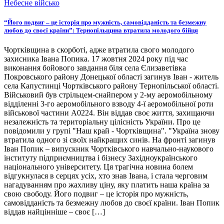
Небесне військо
“Його подвиг – це історія про мужність, самовідданість та безмежну
любов до своєї країни”: Тернопільщина втратила молодого бійця
Чортківщина в скорботі, адже втратила свого молодого
захисника Івана Попика. 17 жовтня 2024 року під час
виконання бойового завдання біля села Єлизаветівка
Покровського району Донецької області загинув Іван - житель
села Капустинці Чортківського району Тернопільської області.
Військовий був стрільцем-снайпером у 2-му аеромобільному
відділенні 3-го аеромобільного взводу 4-ї аеромобільної роти
військової частини А0224. Він віддав своє життя, захищаючи
незалежність та територіальну цілісність України. Про це
повідомили у групі "Наш край - Чортківщина". "Україна знову
втратила одного зі своїх найкращих синів. На фронті загинув
Іван Попик – випускник Чортківського навчально-наукового
інституту підприємництва і бізнесу Західноукраїнського
національного університету. Ця трагічна новина болем
відгукнулася в серцях усіх, хто знав Івана, і стала черговим
нагадуванням про жахливу ціну, яку платить наша країна за
свою свободу. Його подвиг – це історія про мужність,
самовідданість та безмежну любов до своєї країни. Іван Попик
віддав найцінніше – своє […]