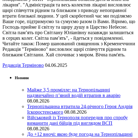
лікарня". "Адміністрація та весь колектив лікарні висловлює
щирі співчуття рідним та близьким з приводу непоправної
втрати близької людини. У цей скорботний час ми поділяємо
Ваше горе, підтримуємо та сумуємо разом із Вами. Віримо, що
Господь прийме її світлу та щиру душу в Царство Небесне.
Світла пам’ять про Світлану Юліанівну назавжди залишиться
в серцях колег. Світла пам’ять", - йдеться у повідомленні.
Читайте також: Помер шанований священник з Кременеччини
Редакція "Терміново" висловлює щирі співчуття рідним та
близьким Світлани. Хай спочиває з миром. Вічна пам'ять.
Редакція Терміново
04.06.2025
Новини
Майже 3,5 промілле: на Тернопільщині
надзвичайно п’яний водій втрапив в аварію
08.08.2026
Тернопільщина втратила 24-річного Героя Андрія
Іскоростенського
08.08.2026
Військовий із Тернополя попередив про спробу
виманити дані бійців під виглядом ВСП
08.08.2026
До +12 вночі: якою буде погода на Тернопільщині