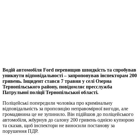
Водій автомобіля Ford перевищив швидкість та спробував
уникнути відповідальності – запропонував інспекторам 200
гривень. Інцидент стався 7 травня у селі Озерна
Тернопільського району, повідомляє пресслужба
Патрульної поліції Тернопільської області.
Поліцейські попередили чоловіка про кримінальну
відповідальність за пропозицію неправомірної вигоди, але
громадянина це не зупинило. Він підійшов до поліцейського
автомобіля, жбурнув до салону 200 гривень однією купюрою
та сказав, щоб інспектори не виносили постанову за
порушення ПДР.