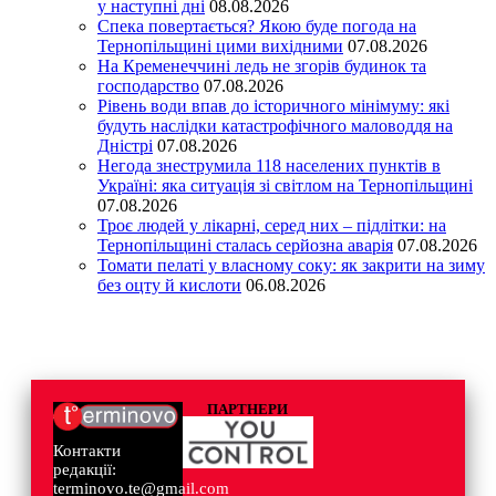
у наступні дні
08.08.2026
Спека повертається? Якою буде погода на
Тернопільщині цими вихідними
07.08.2026
На Кременеччині ледь не згорів будинок та
господарство
07.08.2026
Рівень води впав до історичного мінімуму: які
будуть наслідки катастрофічного маловоддя на
Дністрі
07.08.2026
Негода знеструмила 118 населених пунктів в
Україні: яка ситуація зі світлом на Тернопільщині
07.08.2026
Троє людей у лікарні, серед них – підлітки: на
Тернопільщині сталась серйозна аварія
07.08.2026
Томати пелаті у власному соку: як закрити на зиму
без оцту й кислоти
06.08.2026
ПАРТНЕРИ
Контакти
редакції:
terminovo.te@gmail.com