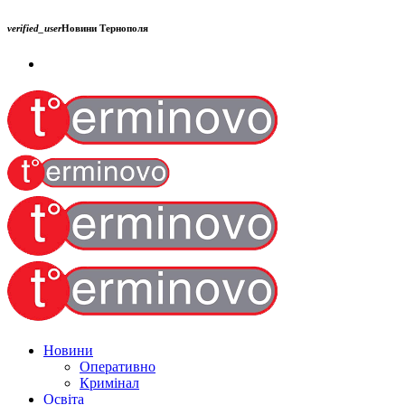
verified_user
Новини Тернополя
Новини
Оперативно
Кримінал
Освіта