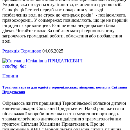
України, яка стосується хуліганства, вчиненого групою осіб.
Санкція цієї статті передбачає покарання у вигляді
позбавлення волі на строк до чотирьох років", - повідомляють
правоохоронці. У соцмережах повідомляють, що це не перший
інцидент з кривдницею. Раніше вона неодноразово била
дівчат. Читайте також: За побиття матері тернополянину
загрожують громадські роботи, обмеження або позбавлення
волі
Редакція Терміново
04.06.2025
trending_flat
Новини
Трагічна втрата для однієї з тернопільських лікарень: померла Світлана
Придаткевич
Обірвалось життя працівниці Тернопільської обласної дитячої
клінічної лікарні Світлани Придаткевич. На 60 році життя та
після важкої хвороби померла сестра медичного ортопедо-
травматологічного дитячого відділення з травматологічним
пунктом Світлана Юліанівна Придаткевич. Про це
повідомили у КНП "Тернопільська обласна дитяча клінічна