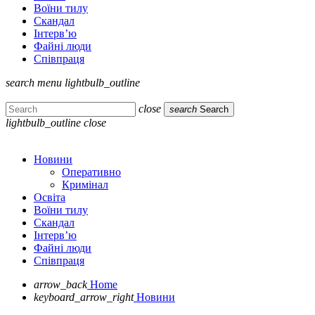
Воїни тилу
Скандал
Інтерв’ю
Файні люди
Співпраця
search
menu
lightbulb_outline
close
search
Search
lightbulb_outline
close
Новини
Оперативно
Кримінал
Освіта
Воїни тилу
Скандал
Інтерв’ю
Файні люди
Співпраця
arrow_back
Home
keyboard_arrow_right
Новини