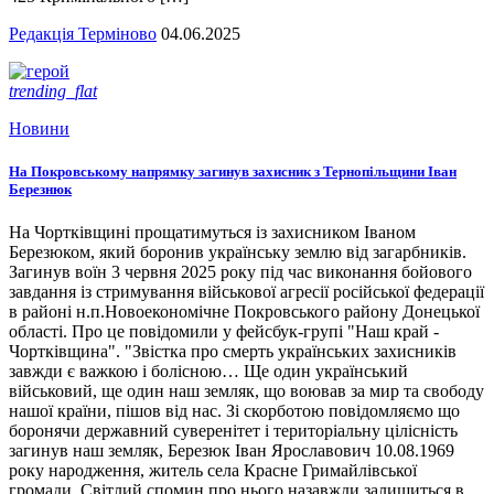
Редакція Терміново
04.06.2025
trending_flat
Новини
На Покровському напрямку загинув захисник з Тернопільщини Іван
Березнюк
На Чортківщині прощатимуться із захисником Іваном
Березюком, який боронив українську землю від загарбників.
Загинув воїн 3 червня 2025 року під час виконання бойового
завдання із стримування військової агресії російської федерації
в районі н.п.Новоекономічне Покровського району Донецької
області. Про це повідомили у фейсбук-групі "Наш край -
Чортківщина". "Звістка про смерть українських захисників
завжди є важкою і болісною… Ще один український
військовий, ще один наш земляк, що воював за мир та свободу
нашої країни, пішов від нас. Зі скорботою повідомляємо що
боронячи державний суверенітет і територіальну цілісність
загинув наш земляк, Березюк Іван Ярославович 10.08.1969
року народження, житель села Красне Гримайлівської
громади. Світлий спомин про нього назавжди залишиться в