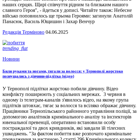
наших серцях. Щирі співчуття рідним та близьким нашого
славного Героя", - йдеться у дописі. Читайте також: Небесне
військо поповнилось ще трьома Героями: загинули Анатолій
Панасюк, Василь Ющишин і Захар Венчур
Редакція Терміново
04.06.2025
trending_flat
Новини
Били руками та ногами, тягали за волосся: у Тернополі жорстоко
познущались з дівчини-підлітка (відео)
У Тернополі підлітки жорстоко побили дівчину. Відео
конфлікту поширюють у соціальних мережах. 3 червня в
одному із телеграм-каналів з'явилось відео, на якому група
підлітків штовхає, тягає за волосся та всіляко ображає дівчину.
Працівники Тернопільського районного управління поліції, за
допомогою аналітиків кримінального аналізу та інспекторів
ювенальної превенції, оперативно встановили особу
постраждалої та двох кривдників, які завдали їй тілесних
ушкоджень. "За фактом побиття вже розпочато кримінальне
провадження за частиною 2 статті 296 Кримінального кодексу