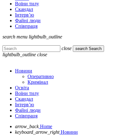
Воїни тилу
Скандал
Інтерв’ю
Файні люди
Співпраця
search
menu
lightbulb_outline
close
search
Search
lightbulb_outline
close
Новини
Оперативно
Кримінал
Освіта
Воїни тилу
Скандал
Інтерв’ю
Файні люди
Співпраця
arrow_back
Home
keyboard_arrow_right
Новини