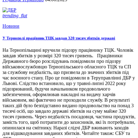
trending_flat
Новини
У Тернополі працівник ТЦК завдав 320 тисяч збитків державі
На Тернопільщині вручили підозру працівнику ТЦК. Чоловік
завдав збитків у розмірі 320 тисяч гривень. Працівники
Державного бюро розслідувань повідомили про підозру
військовослужбовцю Тернопільського обласного ТЦК та СП
за службову недбалість, що призвела до значних збитків під
час воєнного стану. Про це повідомили в Теруправлінні ДБР у
Львові. Слідство встановило, що у травні-липні 2022 року
підозрюваний, будучи начальником продовольчого
забезпечення, оформлював накладні на видачу харчів
військовим, які фактично не проходили службу. В результаті
таких дій було безпідставно видано продовольство на понад 3
тисячі осіб, що завдало державі збитків на суму майже 320
тисяч гривень. Через недбалість посадовця, частина продуктів,
замість того, щоб потрапити до захисників, які їх потребували,
опинилася на смітнику. Наразі слідчі ДБР вживають заходів
для відшкодування завданих збитків. Читайте також: СБУ та