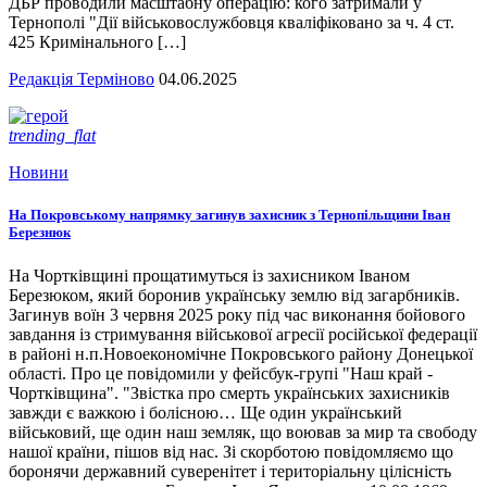
ДБР проводили масштабну операцію: кого затримали у
Тернополі "Дії військовослужбовця кваліфіковано за ч. 4 ст.
425 Кримінального […]
Редакція Терміново
04.06.2025
trending_flat
Новини
На Покровському напрямку загинув захисник з Тернопільщини Іван
Березнюк
На Чортківщині прощатимуться із захисником Іваном
Березюком, який боронив українську землю від загарбників.
Загинув воїн 3 червня 2025 року під час виконання бойового
завдання із стримування військової агресії російської федерації
в районі н.п.Новоекономічне Покровського району Донецької
області. Про це повідомили у фейсбук-групі "Наш край -
Чортківщина". "Звістка про смерть українських захисників
завжди є важкою і болісною… Ще один український
військовий, ще один наш земляк, що воював за мир та свободу
нашої країни, пішов від нас. Зі скорботою повідомляємо що
боронячи державний суверенітет і територіальну цілісність