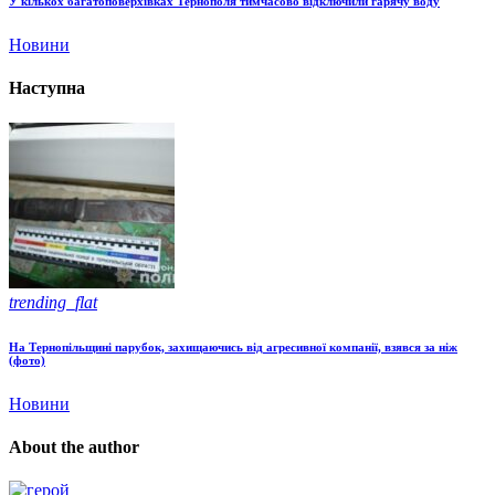
У кількох багатоповерхівках Тернополя тимчасово відключили гарячу воду
Новини
Наступна
trending_flat
На Тернопільщині парубок, захищаючись від агресивної компанії, взявся за ніж
(фото)
Новини
About the author