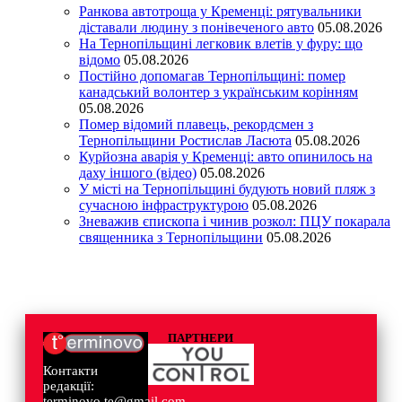
Ранкова автотроща у Кременці: рятувальники
діставали людину з понівеченого авто
05.08.2026
На Тернопільщині легковик влетів у фуру: що
відомо
05.08.2026
Постійно допомагав Тернопільщині: помер
канадський волонтер з українським корінням
05.08.2026
Помер відомий плавець, рекордсмен з
Тернопільщини Ростислав Ласюта
05.08.2026
Курйозна аварія у Кременці: авто опинилось на
даху іншого (відео)
05.08.2026
У місті на Тернопільщині будують новий пляж з
сучасною інфраструктурою
05.08.2026
Зневажив єпископа і чинив розкол: ПЦУ покарала
священника з Тернопільщини
05.08.2026
ПАРТНЕРИ
Контакти
редакції:
terminovo.te@gmail.com