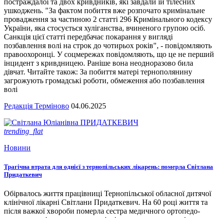
постраждалої та двох кривдників, які завдали їй тілесних
ушкоджень. "За фактом побиття вже розпочато кримінальне
провадження за частиною 2 статті 296 Кримінального кодексу
України, яка стосується хуліганства, вчиненого групою осіб.
Санкція цієї статті передбачає покарання у вигляді
позбавлення волі на строк до чотирьох років", - повідомляють
правоохоронці. У соцмережах повідомляють, що це не перший
інцидент з кривдницею. Раніше вона неодноразово била
дівчат. Читайте також: За побиття матері тернополянину
загрожують громадські роботи, обмеження або позбавлення
волі
Редакція Терміново
04.06.2025
trending_flat
Новини
Трагічна втрата для однієї з тернопільських лікарень: померла Світлана
Придаткевич
Обірвалось життя працівниці Тернопільської обласної дитячої
клінічної лікарні Світлани Придаткевич. На 60 році життя та
після важкої хвороби померла сестра медичного ортопедо-