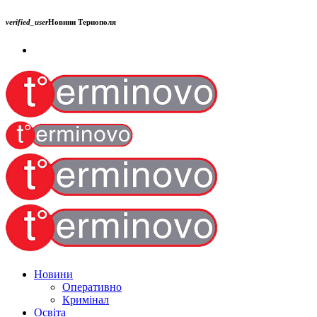
verified_user
Новини Тернополя
Новини
Оперативно
Кримінал
Освіта