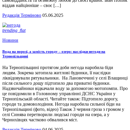
самовідданість та безмежну любов до своєї країни. Іван Попик
віддав найцінніше – своє […]
Редакція Терміново
05.06.2025
trending_flat
Новини
Вода на порозі, а замість городу – озеро: наслідки негоди на
Тернопільщині
На Тернопільщині протягом доби негода наробила біди
людям. Зокрема затопила житлові будинки, її наслідки
ліквідовували рятувальники. На Лановеччині у селі Влащинці
після сильного дощу підтопило два приватні будинки.
Надзвичайники відкачали воду за допомогою мотопомпи. Про
це повідомили в Головному управлінні ДСНС України у
Тернопільській області. Читайте також: Підтопило дорогу,
городи та домоволодіння. Негода наробила сильної біди на
Тернопільщині (фото, відео) Також 3 червня гроза з громом у
селі Синява перетворили людські городи на озера, а у
Чернихівцях частково обвалився міст.
Редакція Терміново
04.06.2025