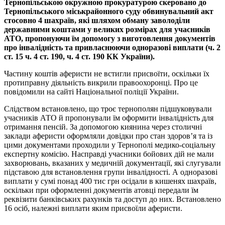
Тернопільською окружною прокуратурою скеровано до
Тернопільського міськрайонного суду обвинувальний акт
стосовно 4 шахраїв, які шляхом обману заволоділи
державними коштами у великих розмірах для учасників
АТО, пропонуючи їм допомогу з виготовлення документів
про інвалідність та привласнюючи одноразові виплати (ч. 2
ст. 15 ч. 4 ст. 190, ч. 4 ст. 190 КК України).
Частину коштів аферисти не встигли присвоїти, оскільки їх
протиправну діяльність викрили правоохоронці. Про це
повідомили на сайті Національної поліції України.
Слідством встановлено, що троє тернополян підшуковували
учасників АТО й пропонували їм оформити інвалідність для
отримання пенсій. За допомогою киянина через столичні
заклади аферисти оформляли довідки про стан здоров’я та із
цими документами проходили у Тернополі медико-соціальну
експертну комісію. Насправді учасники бойових дій не мали
захворювань, вказаних у медичній документації, які слугували
підставою для встановлення групи інвалідності. А одноразові
виплати у сумі понад 400 тис грн осідали в кишенях шахраїв,
оскільки при оформленні документів атовці передали їм
реквізити банківських рахунків та доступ до них. Встановлено
16 осіб, належні виплати яким присвоїли аферисти.