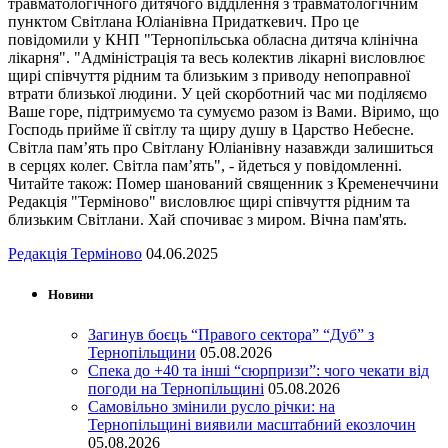
травматологічного дитячого відділення з травматологічним
пунктом Світлана Юліанівна Придаткевич. Про це
повідомили у КНП "Тернопільська обласна дитяча клінічна
лікарня". "Адміністрація та весь колектив лікарні висловлює
щирі співчуття рідним та близьким з приводу непоправної
втрати близької людини. У цей скорботний час ми поділяємо
Ваше горе, підтримуємо та сумуємо разом із Вами. Віримо, що
Господь прийме її світлу та щиру душу в Царство Небесне.
Світла пам’ять про Світлану Юліанівну назавжди залишиться
в серцях колег. Світла пам’ять", - йдеться у повідомленні.
Читайте також: Помер шанований священник з Кременеччини
Редакція "Терміново" висловлює щирі співчуття рідним та
близьким Світлани. Хай спочиває з миром. Вічна пам'ять.
Редакція Терміново
04.06.2025
Новини
Загинув боєць “Правого сектора” “Дуб” з
Тернопільщини
05.08.2026
Спека до +40 та інші “сюрпризи”: чого чекати від
погоди на Тернопільщині
05.08.2026
Самовільно змінили русло річки: на
Тернопільщині виявили масштабний екозлочин
05.08.2026