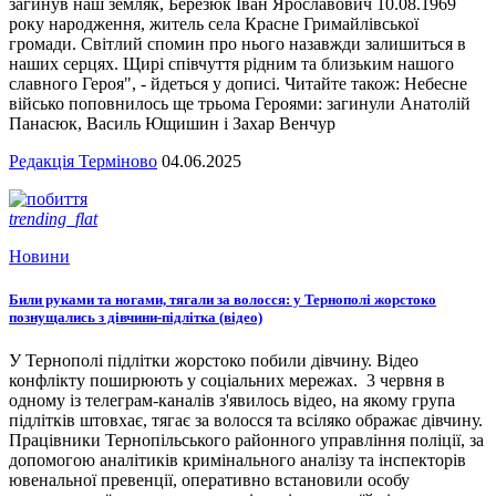
загинув наш земляк, Березюк Іван Ярославович 10.08.1969
року народження, житель села Красне Гримайлівської
громади. Світлий спомин про нього назавжди залишиться в
наших серцях. Щирі співчуття рідним та близьким нашого
славного Героя", - йдеться у дописі. Читайте також: Небесне
військо поповнилось ще трьома Героями: загинули Анатолій
Панасюк, Василь Ющишин і Захар Венчур
Редакція Терміново
04.06.2025
trending_flat
Новини
Били руками та ногами, тягали за волосся: у Тернополі жорстоко
познущались з дівчини-підлітка (відео)
У Тернополі підлітки жорстоко побили дівчину. Відео
конфлікту поширюють у соціальних мережах. 3 червня в
одному із телеграм-каналів з'явилось відео, на якому група
підлітків штовхає, тягає за волосся та всіляко ображає дівчину.
Працівники Тернопільського районного управління поліції, за
допомогою аналітиків кримінального аналізу та інспекторів
ювенальної превенції, оперативно встановили особу