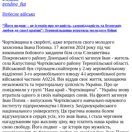
trending_flat
Небесне військо
“Його подвиг – це історія про мужність, самовідданість та безмежну
любов до своєї країни”: Тернопільщина втратила молодого бійця
Чортківщина в скорботі, адже втратила свого молодого
захисника Івана Попика. 17 жовтня 2024 року під час
виконання бойового завдання біля села Єлизаветівка
Покровського району Донецької області загинув Іван - житель
села Капустинці Чортківського району Тернопільської області.
Військовий був стрільцем-снайпером у 2-му аеромобільному
відділенні 3-го аеромобільного взводу 4-ї аеромобільної роти
військової частини А0224. Він віддав своє життя, захищаючи
незалежність та територіальну цілісність України. Про це
повідомили у групі "Наш край - Чортківщина". "Україна знову
втратила одного зі своїх найкращих синів. На фронті загинув
Іван Попик – випускник Чортківського навчально-наукового
інституту підприємництва і бізнесу Західноукраїнського
національного університету. Ця трагічна новина болем
відгукнулася в серцях усіх, хто знав Івана, і стала черговим
нагадуванням про жахливу ціну, яку платить наша країна за
свою свободу. Його подвиг – це історія про мужність,