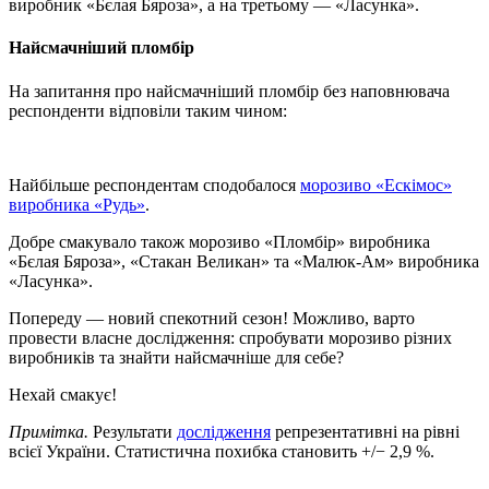
виробник «Бєлая Бяроза», а на третьому — «Ласунка».
Найсмачніший пломбір
На запитання про найсмачніший пломбір без наповнювача
респонденти відповіли таким чином:
Найбільше респондентам сподобалося
морозиво «Ескімос»
виробника «Рудь»
.
Добре смакувало також морозиво «Пломбір» виробника
«Бєлая Бяроза», «Стакан Великан» та «Малюк-Ам» виробника
«Ласунка».
Попереду — новий спекотний сезон! Можливо, варто
провести власне дослідження: спробувати морозиво різних
виробників та знайти найсмачніше для себе?
Нехай смакує!
Примітка.
Результати
дослідження
репрезентативні на рівні
всієї України. Статистична похибка становить +/− 2,9 %.