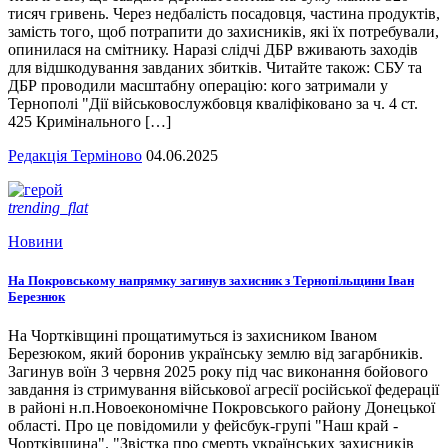
тисяч гривень. Через недбалість посадовця, частина продуктів,
замість того, щоб потрапити до захисників, які їх потребували,
опинилася на смітнику. Наразі слідчі ДБР вживають заходів
для відшкодування завданих збитків. Читайте також: СБУ та
ДБР проводили масштабну операцію: кого затримали у
Тернополі "Дії військовослужбовця кваліфіковано за ч. 4 ст.
425 Кримінального […]
Редакція Терміново
04.06.2025
trending_flat
Новини
На Покровському напрямку загинув захисник з Тернопільщини Іван
Березнюк
На Чортківщині прощатимуться із захисником Іваном
Березюком, який боронив українську землю від загарбників.
Загинув воїн 3 червня 2025 року під час виконання бойового
завдання із стримування військової агресії російської федерації
в районі н.п.Новоекономічне Покровського району Донецької
області. Про це повідомили у фейсбук-групі "Наш край -
Чортківщина". "Звістка про смерть українських захисників