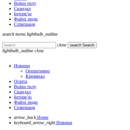
Воїни тилу
Скандал
Інтерв’ю
Файні люди
Співпраця
search
menu
lightbulb_outline
close
search
Search
lightbulb_outline
close
Новини
Оперативно
Кримінал
Освіта
Воїни тилу
Скандал
Інтерв’ю
Файні люди
Співпраця
arrow_back
Home
keyboard_arrow_right
Новини