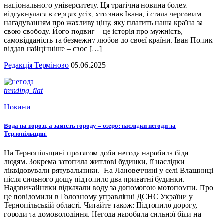
національного університету. Ця трагічна новина болем
відгукнулася в серцях усіх, хто знав Івана, і стала черговим
нагадуванням про жахливу ціну, яку платить наша країна за
свою свободу. Його подвиг – це історія про мужність,
самовідданість та безмежну любов до своєї країни. Іван Попик
віддав найцінніше – своє […]
Редакція Терміново
05.06.2025
trending_flat
Новини
Вода на порозі, а замість городу – озеро: наслідки негоди на
Тернопільщині
На Тернопільщині протягом доби негода наробила біди
людям. Зокрема затопила житлові будинки, її наслідки
ліквідовували рятувальники. На Лановеччині у селі Влащинці
після сильного дощу підтопило два приватні будинки.
Надзвичайники відкачали воду за допомогою мотопомпи. Про
це повідомили в Головному управлінні ДСНС України у
Тернопільській області. Читайте також: Підтопило дорогу,
городи та домоволодіння. Негода наробила сильної біди на