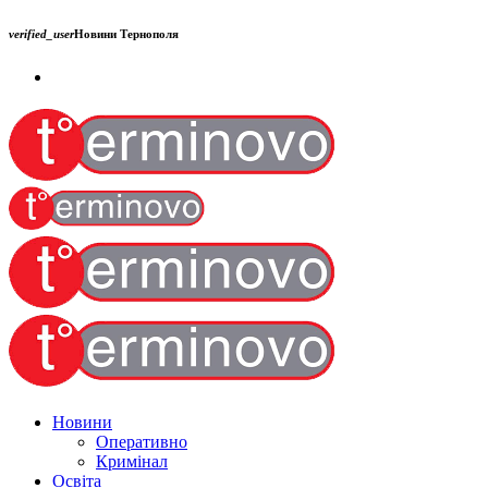
verified_user
Новини Тернополя
Новини
Оперативно
Кримінал
Освіта