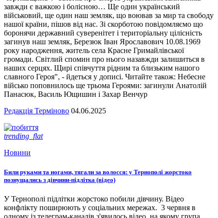
завжди є важкою і болісною… Ще один український
військовий, ще один наш земляк, що воював за мир та свободу
нашої країни, пішов від нас. Зі скорботою повідомляємо що
боронячи державний суверенітет і територіальну цілісність
загинув наш земляк, Березюк Іван Ярославович 10.08.1969
року народження, житель села Красне Гримайлівської
громади. Світлий спомин про нього назавжди залишиться в
наших серцях. Щирі співчуття рідним та близьким нашого
славного Героя", - йдеться у дописі. Читайте також: Небесне
військо поповнилось ще трьома Героями: загинули Анатолій
Панасюк, Василь Ющишин і Захар Венчур
Редакція Терміново
04.06.2025
trending_flat
Новини
Били руками та ногами, тягали за волосся: у Тернополі жорстоко
познущались з дівчини-підлітка (відео)
У Тернополі підлітки жорстоко побили дівчину. Відео
конфлікту поширюють у соціальних мережах. 3 червня в
одному із телеграм-каналів з'явилось відео, на якому група