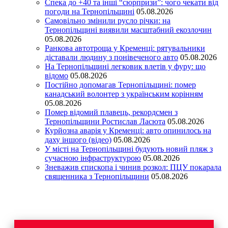
Спека до +40 та інші “сюрпризи”: чого чекати від
погоди на Тернопільщині
05.08.2026
Самовільно змінили русло річки: на
Тернопільщині виявили масштабний екозлочин
05.08.2026
Ранкова автотроща у Кременці: рятувальники
діставали людину з понівеченого авто
05.08.2026
На Тернопільщині легковик влетів у фуру: що
відомо
05.08.2026
Постійно допомагав Тернопільщині: помер
канадський волонтер з українським корінням
05.08.2026
Помер відомий плавець, рекордсмен з
Тернопільщини Ростислав Ласюта
05.08.2026
Курйозна аварія у Кременці: авто опинилось на
даху іншого (відео)
05.08.2026
У місті на Тернопільщині будують новий пляж з
сучасною інфраструктурою
05.08.2026
Зневажив єпископа і чинив розкол: ПЦУ покарала
священника з Тернопільщини
05.08.2026