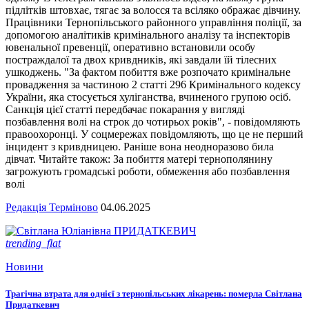
підлітків штовхає, тягає за волосся та всіляко ображає дівчину.
Працівники Тернопільського районного управління поліції, за
допомогою аналітиків кримінального аналізу та інспекторів
ювенальної превенції, оперативно встановили особу
постраждалої та двох кривдників, які завдали їй тілесних
ушкоджень. "За фактом побиття вже розпочато кримінальне
провадження за частиною 2 статті 296 Кримінального кодексу
України, яка стосується хуліганства, вчиненого групою осіб.
Санкція цієї статті передбачає покарання у вигляді
позбавлення волі на строк до чотирьох років", - повідомляють
правоохоронці. У соцмережах повідомляють, що це не перший
інцидент з кривдницею. Раніше вона неодноразово била
дівчат. Читайте також: За побиття матері тернополянину
загрожують громадські роботи, обмеження або позбавлення
волі
Редакція Терміново
04.06.2025
trending_flat
Новини
Трагічна втрата для однієї з тернопільських лікарень: померла Світлана
Придаткевич