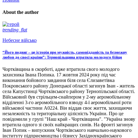
About the author
trending_flat
Небесне військо
“Його подвиг – це історія про мужність, самовідданість та безмежну
любов до своєї країни”: Тернопільщина втратила молодого бійця
Чортківщина в скорботі, адже втратила свого молодого
захисника Івана Попика. 17 жовтня 2024 року під час
виконання бойового завдання біля села Єлизаветівка
Покровського району Донецької області загинув Іван - житель
села Капустинці Чортківського району Тернопільської області.
Військовий був стрільцем-снайпером у 2-му аеромобільному
відділенні 3-го аеромобільного взводу 4-ї аеромобільної роти
військової частини А0224. Він віддав своє життя, захищаючи
незалежність та територіальну цілісність України. Про це
повідомили у групі "Наш край - Чортківщина". "Україна знову
втратила одного зі своїх найкращих синів. На фронті загинув
Іван Попик – випускник Чортківського навчально-наукового
інституту підприємництва і бізнесу Західноукраїнського