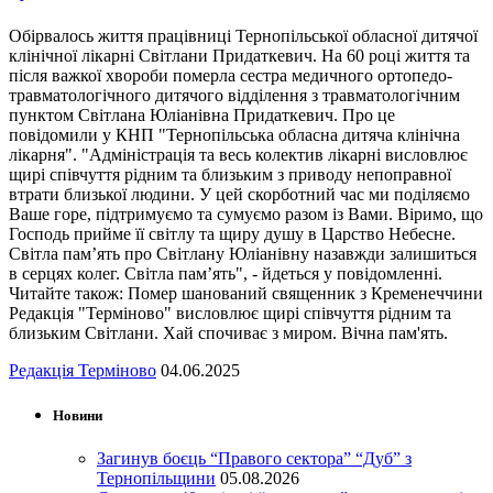
Обірвалось життя працівниці Тернопільської обласної дитячої
клінічної лікарні Світлани Придаткевич. На 60 році життя та
після важкої хвороби померла сестра медичного ортопедо-
травматологічного дитячого відділення з травматологічним
пунктом Світлана Юліанівна Придаткевич. Про це
повідомили у КНП "Тернопільська обласна дитяча клінічна
лікарня". "Адміністрація та весь колектив лікарні висловлює
щирі співчуття рідним та близьким з приводу непоправної
втрати близької людини. У цей скорботний час ми поділяємо
Ваше горе, підтримуємо та сумуємо разом із Вами. Віримо, що
Господь прийме її світлу та щиру душу в Царство Небесне.
Світла пам’ять про Світлану Юліанівну назавжди залишиться
в серцях колег. Світла пам’ять", - йдеться у повідомленні.
Читайте також: Помер шанований священник з Кременеччини
Редакція "Терміново" висловлює щирі співчуття рідним та
близьким Світлани. Хай спочиває з миром. Вічна пам'ять.
Редакція Терміново
04.06.2025
Новини
Загинув боєць “Правого сектора” “Дуб” з
Тернопільщини
05.08.2026