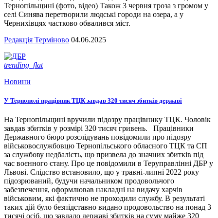
Тернопільщині (фото, відео) Також 3 червня гроза з громом у
селі Синява перетворили людські городи на озера, а у
Чернихівцях частково обвалився міст.
Редакція Терміново
04.06.2025
trending_flat
Новини
У Тернополі працівник ТЦК завдав 320 тисяч збитків державі
На Тернопільщині вручили підозру працівнику ТЦК. Чоловік
завдав збитків у розмірі 320 тисяч гривень. Працівники
Державного бюро розслідувань повідомили про підозру
військовослужбовцю Тернопільського обласного ТЦК та СП
за службову недбалість, що призвела до значних збитків під
час воєнного стану. Про це повідомили в Теруправлінні ДБР у
Львові. Слідство встановило, що у травні-липні 2022 року
підозрюваний, будучи начальником продовольчого
забезпечення, оформлював накладні на видачу харчів
військовим, які фактично не проходили службу. В результаті
таких дій було безпідставно видано продовольство на понад 3
тисячі осіб, що завдало державі збитків на суму майже 320