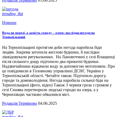
Редакція Терміново
05.06.2025
trending_flat
Новини
Вода на порозі, а замість городу – озеро: наслідки негоди на
Тернопільщині
На Тернопільщині протягом доби негода наробила біди
людям. Зокрема затопила житлові будинки, її наслідки
ліквідовували рятувальники. На Лановеччині у селі Влащинці
після сильного дощу підтопило два приватні будинки.
Надзвичайники відкачали воду за допомогою мотопомпи. Про
це повідомили в Головному управлінні ДСНС України у
Тернопільській області. Читайте також: Підтопило дорогу,
городи та домоволодіння. Негода наробила сильної біди на
Тернопільщині (фото, відео) Також 3 червня гроза з громом у
селі Синява перетворили людські городи на озера, а у
Чернихівцях частково обвалився міст.
Редакція Терміново
04.06.2025
trending_flat