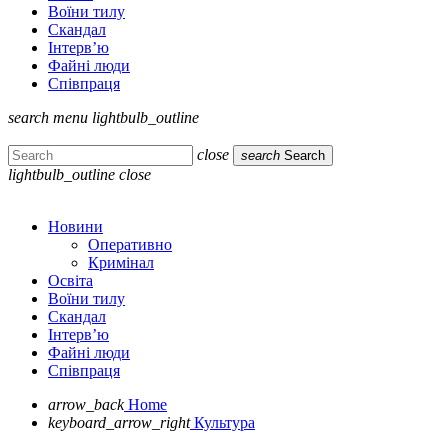
Воїни тилу
Скандал
Інтерв’ю
Файні люди
Співпраця
search
menu
lightbulb_outline
close
search
Search
lightbulb_outline
close
Новини
Оперативно
Кримінал
Освіта
Воїни тилу
Скандал
Інтерв’ю
Файні люди
Співпраця
arrow_back
Home
keyboard_arrow_right
Культура