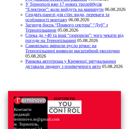
У Тернополі вже 17 нових тролейбусів
“Електрон”: коли вийдуть на маршрути
06.08.2026
Сендвіч-панелі для стін: види, переваги та
особливості монтажу
06.08.2026
Загинув боєць “Правого сектора” “Дуб” з
Тернопільщини
05.08.2026
Спека до +40 та інші “сюрпризи”: чого чекати від
погоди на Тернопільщині
05.08.2026
Самовільно змінили русло річки: на
Тернопільщині виявили масштабний екозлочин
05.08.2026
Ранкова автотроща у Кременці: рятувальники
діставали людину з понівеченого авто
05.08.2026
ПАРТНЕРИ
Контакти
редакції:
terminovo.te@gmail.com
м. Тернопіль,
Кульчицької 2А