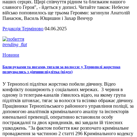
наших серцях. Щирі співчуття рідним та близьким нашого
славного Героя", - йдеться у дописі. Читайте також: Небесне
військо поповнилось ще трьома Героями: загинули Анатолій
Панасюк, Василь Ющишин і Захар Венчур
Редакція Терміново
04.06.2025
trending_flat
Новини
Били руками та ногами, тягали за волосся: у Тернополі жорстоко
познущались з дівчини-підлітка (відео)
У Тернополі підлітки жорстоко побили дівчину. Відео
конфлікту поширюють у соціальних мережах. 3 червня в
одному із телеграм-каналів з'явилось відео, на якому група
підлітків штовхає, тягає за волосся та всіляко ображає дівчину.
Працівники Тернопільського районного управління поліції, за
допомогою аналітиків кримінального аналізу та інспекторів
ювенальної превенції, оперативно встановили особу
постраждалої та двох кривдників, які завдали їй тілесних
ушкоджень. "За фактом побиття вже розпочато кримінальне
провадження за частиною 2 статті 296 Кримінального кодексу