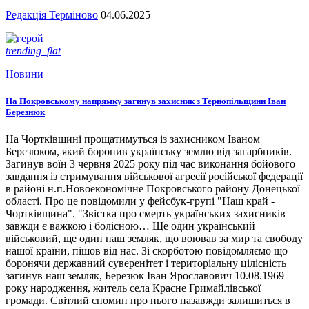
Редакція Терміново
04.06.2025
trending_flat
Новини
На Покровському напрямку загинув захисник з Тернопільщини Іван
Березнюк
На Чортківщині прощатимуться із захисником Іваном
Березюком, який боронив українську землю від загарбників.
Загинув воїн 3 червня 2025 року під час виконання бойового
завдання із стримування військової агресії російської федерації
в районі н.п.Новоекономічне Покровського району Донецької
області. Про це повідомили у фейсбук-групі "Наш край -
Чортківщина". "Звістка про смерть українських захисників
завжди є важкою і болісною… Ще один український
військовий, ще один наш земляк, що воював за мир та свободу
нашої країни, пішов від нас. Зі скорботою повідомляємо що
боронячи державний суверенітет і територіальну цілісність
загинув наш земляк, Березюк Іван Ярославович 10.08.1969
року народження, житель села Красне Гримайлівської
громади. Світлий спомин про нього назавжди залишиться в