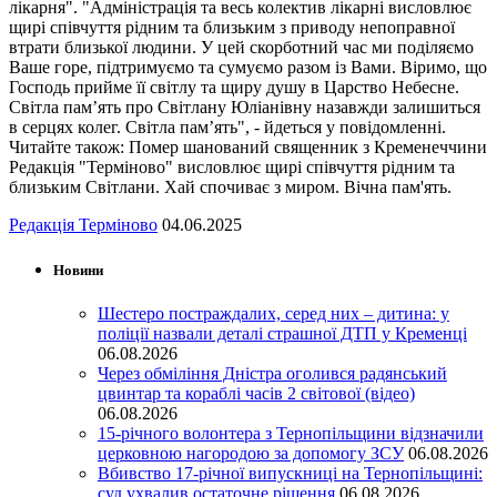
лікарня". "Адміністрація та весь колектив лікарні висловлює
щирі співчуття рідним та близьким з приводу непоправної
втрати близької людини. У цей скорботний час ми поділяємо
Ваше горе, підтримуємо та сумуємо разом із Вами. Віримо, що
Господь прийме її світлу та щиру душу в Царство Небесне.
Світла пам’ять про Світлану Юліанівну назавжди залишиться
в серцях колег. Світла пам’ять", - йдеться у повідомленні.
Читайте також: Помер шанований священник з Кременеччини
Редакція "Терміново" висловлює щирі співчуття рідним та
близьким Світлани. Хай спочиває з миром. Вічна пам'ять.
Редакція Терміново
04.06.2025
Новини
Шестеро постраждалих, серед них – дитина: у
поліції назвали деталі страшної ДТП у Кременці
06.08.2026
Через обміління Дністра оголився радянський
цвинтар та кораблі часів 2 світової (відео)
06.08.2026
15-річного волонтера з Тернопільщини відзначили
церковною нагородою за допомогу ЗСУ
06.08.2026
Вбивство 17-річної випускниці на Тернопільщині:
суд ухвалив остаточне рішення
06.08.2026