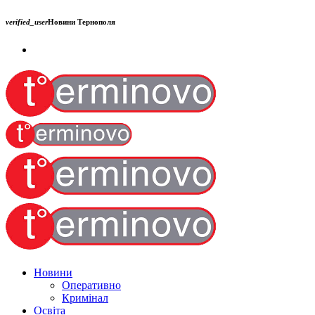
verified_user
Новини Тернополя
Новини
Оперативно
Кримінал
Освіта