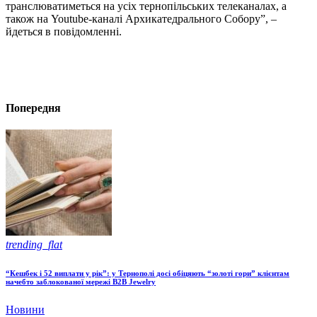
транслюватиметься на усіх тернопільських телеканалах, а
також на Youtube-каналі Архикатедрального Собору”, –
йдеться в повідомленні.
Попередня
trending_flat
“Кешбек і 52 виплати у рік”: у Тернополі досі обіцяють “золоті гори” клієнтам
начебто заблокованої мережі В2В Jewelry
Новини