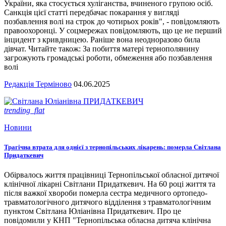
України, яка стосується хуліганства, вчиненого групою осіб.
Санкція цієї статті передбачає покарання у вигляді
позбавлення волі на строк до чотирьох років", - повідомляють
правоохоронці. У соцмережах повідомляють, що це не перший
інцидент з кривдницею. Раніше вона неодноразово била
дівчат. Читайте також: За побиття матері тернополянину
загрожують громадські роботи, обмеження або позбавлення
волі
Редакція Терміново
04.06.2025
trending_flat
Новини
Трагічна втрата для однієї з тернопільських лікарень: померла Світлана
Придаткевич
Обірвалось життя працівниці Тернопільської обласної дитячої
клінічної лікарні Світлани Придаткевич. На 60 році життя та
після важкої хвороби померла сестра медичного ортопедо-
травматологічного дитячого відділення з травматологічним
пунктом Світлана Юліанівна Придаткевич. Про це
повідомили у КНП "Тернопільська обласна дитяча клінічна