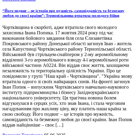
“Його подвиг – це історія про мужність, самовідданість та безмежну
любов до своєї країни”: Тернопільщина втратила молодого бійця
Чортківщина в скорботі, адже втратила свого молодого
захисника Івана Попика. 17 жовтня 2024 року під час
виконання бойового завдання біля села Єлизаветівка
Покровського району Донецької області загинув Іван - житель
села Капустинці Чортківського району Тернопільської області.
Військовий був стрільцем-снайпером у 2-му аеромобільному
відділенні 3-го аеромобільного взводу 4-ї аеромобільної роти
військової частини А0224. Він віддав своє життя, захищаючи
незалежність та територіальну цілісність України. Про це
повідомили у групі "Наш край - Чортківщина". "Україна знову
втратила одного зі своїх найкращих синів. На фронті загинув
Іван Попик – випускник Чортківського навчально-наукового
інституту підприємництва і бізнесу Західноукраїнського
національного університету. Ця трагічна новина болем
відгукнулася в серцях усіх, хто знав Івана, і стала черговим
нагадуванням про жахливу ціну, яку платить наша країна за
свою свободу. Його подвиг – це історія про мужність,
самовідданість та безмежну любов до своєї країни. Іван Попик
віддав найцінніше – своє […]