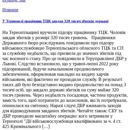
Новини
У Тернополі працівник ТЦК завдав 320 тисяч збитків державі
На Тернопільщині вручили підозру працівнику ТЦК. Чоловік
завдав збитків у розмірі 320 тисяч гривень. Працівники
Державного бюро розслідувань повідомили про підозру
військовослужбовцю Тернопільського обласного ТЦК та СП
за службову недбалість, що призвела до значних збитків під
час воєнного стану. Про це повідомили в Теруправлінні ДБР у
Львові. Слідство встановило, що у травні-липні 2022 року
підозрюваний, будучи начальником продовольчого
забезпечення, оформлював накладні на видачу харчів
військовим, які фактично не проходили службу. В результаті
таких дій було безпідставно видано продовольство на понад 3
тисячі осіб, що завдало державі збитків на суму майже 320
тисяч гривень. Через недбалість посадовця, частина продуктів,
замість того, щоб потрапити до захисників, які їх потребували,
опинилася на смітнику. Наразі слідчі ДБР вживають заходів
для відшкодування завданих збитків. Читайте також: СБУ та
ДБР проводили масштабну операцію: кого затримали у
Тернополі "Дії військовослужбовця кваліфіковано за ч. 4 ст.
425 Кримінального […]