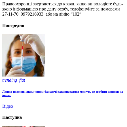
Правоохоронці звертаються до краян, якщо ви володієте будь-
якою інформацією про дану особу, телефонуйте за номерами
27-11-70, 0979216933 або на лінію “102”.
Попередня
trending_flat
Ляшко пояснив, яким чином бажаючі вакцинуватися можуть це зробити швидше за
інших
Відео
Наступна