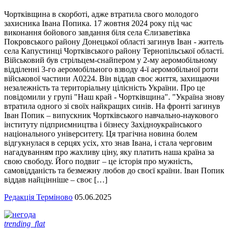
Чортківщина в скорботі, адже втратила свого молодого
захисника Івана Попика. 17 жовтня 2024 року під час
виконання бойового завдання біля села Єлизаветівка
Покровського району Донецької області загинув Іван - житель
села Капустинці Чортківського району Тернопільської області.
Військовий був стрільцем-снайпером у 2-му аеромобільному
відділенні 3-го аеромобільного взводу 4-ї аеромобільної роти
військової частини А0224. Він віддав своє життя, захищаючи
незалежність та територіальну цілісність України. Про це
повідомили у групі "Наш край - Чортківщина". "Україна знову
втратила одного зі своїх найкращих синів. На фронті загинув
Іван Попик – випускник Чортківського навчально-наукового
інституту підприємництва і бізнесу Західноукраїнського
національного університету. Ця трагічна новина болем
відгукнулася в серцях усіх, хто знав Івана, і стала черговим
нагадуванням про жахливу ціну, яку платить наша країна за
свою свободу. Його подвиг – це історія про мужність,
самовідданість та безмежну любов до своєї країни. Іван Попик
віддав найцінніше – своє […]
Редакція Терміново
05.06.2025
trending_flat