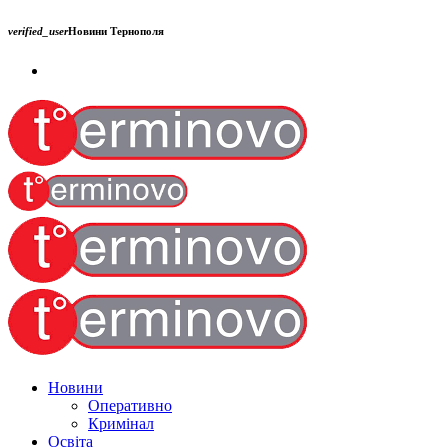
verified_user
Новини Тернополя
Новини
Оперативно
Кримінал
Освіта