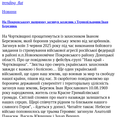
trending_flat
Новини
На Покровському напрямку загинув захисник з Тернопільщини Іван
Березнюк
На Чортківщині прощатимуться із захисником Іваном
Березюком, який боронив українську землю від загарбників.
Загинув воїн 3 червня 2025 року під час виконання бойового
завдання із стримування військової агресії російської федерації
в районі н.п.Новоекономічне Покровського району Донецької
області. Про це повідомили у фейсбук-групі "Наш край -
Чортківщина". "Звістка про смерть українських захисників
завжди є важкою і болісною… Ще один український
військовий, ще один наш земляк, що воював за мир та свободу
нашої країни, пішов від нас. Зі скорботою повідомляємо що
боронячи державний суверенітет і територіальну цілісність
загинув наш земляк, Березюк Іван Ярославович 10.08.1969
року народження, житель села Красне Гримайлівської
громади. Світлий спомин про нього назавжди залишиться в
наших серцях. Щирі співчуття рідним та близьким нашого
славного Героя", - йдеться у дописі. Читайте також: Небесне
військо поповнилось ще трьома Героями: загинули Анатолій
Панасюк, Василь Ющишин і Захар Венчур