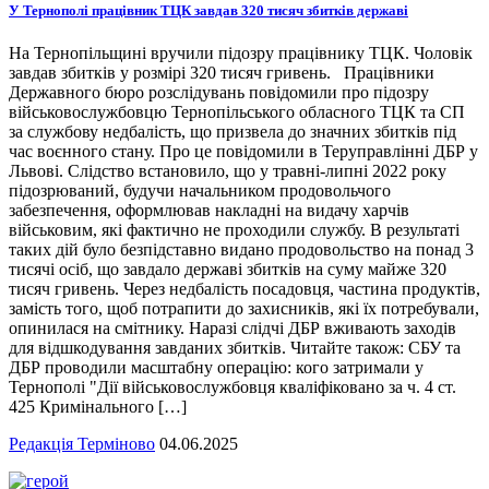
У Тернополі працівник ТЦК завдав 320 тисяч збитків державі
На Тернопільщині вручили підозру працівнику ТЦК. Чоловік
завдав збитків у розмірі 320 тисяч гривень. Працівники
Державного бюро розслідувань повідомили про підозру
військовослужбовцю Тернопільського обласного ТЦК та СП
за службову недбалість, що призвела до значних збитків під
час воєнного стану. Про це повідомили в Теруправлінні ДБР у
Львові. Слідство встановило, що у травні-липні 2022 року
підозрюваний, будучи начальником продовольчого
забезпечення, оформлював накладні на видачу харчів
військовим, які фактично не проходили службу. В результаті
таких дій було безпідставно видано продовольство на понад 3
тисячі осіб, що завдало державі збитків на суму майже 320
тисяч гривень. Через недбалість посадовця, частина продуктів,
замість того, щоб потрапити до захисників, які їх потребували,
опинилася на смітнику. Наразі слідчі ДБР вживають заходів
для відшкодування завданих збитків. Читайте також: СБУ та
ДБР проводили масштабну операцію: кого затримали у
Тернополі "Дії військовослужбовця кваліфіковано за ч. 4 ст.
425 Кримінального […]
Редакція Терміново
04.06.2025