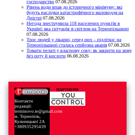
господарство
07.08.2026
Рівень води впав до історичного мінімуму: які
будуть наслідки катастрофічного маловоддя на
Дністрі
07.08.2026
Негода знеструмила 118 населених пунктів в
Україні: яка ситуація зі світлом на Тернопільщині
07.08.2026
Троє людей у лікарні, серед них – підлітки: на
Тернопільщині сталась серйозна аварія
07.08.2026
Томати пелаті у власному соку: як закрити на зиму
без оцту й кислоти
06.08.2026
ПАРТНЕРИ
Контакти
редакції:
terminovo.te@gmail.com
м. Тернопіль,
Кульчицької 2А
+380935295439