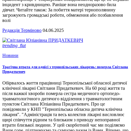
інцидент з кривдницею. Раніше вона неодноразово била
дівчат. Читайте також: За побиття матері тернополянину
загрожують громадські роботи, обмеження або позбавлення
волі
Редакція Терміново
04.06.2025
trending_flat
Новини
Трагічна втрата для однієї з тернопільських лікарень: померла Світлана
Придаткевич
Обірвалось життя працівниці Тернопільської обласної дитячої
клінічної лікарні Світлани Придаткевич. На 60 році життя та
після важкої хвороби померла сестра медичного ортопедо-
травматологічного дитячого відділення з травматологічним
пунктом Світлана Юліанівна Придаткевич. Про це
повідомили у КНП "Тернопільська обласна дитяча клінічна
лікарня". "Адміністрація та весь колектив лікарні висловлює
щирі співчуття рідним та близьким з приводу непоправної
втрати близької людини. У цей скорботний час ми поділяємо
Ваше горе, підтримуємо та сумуємо разом із Вами. Віримо, що