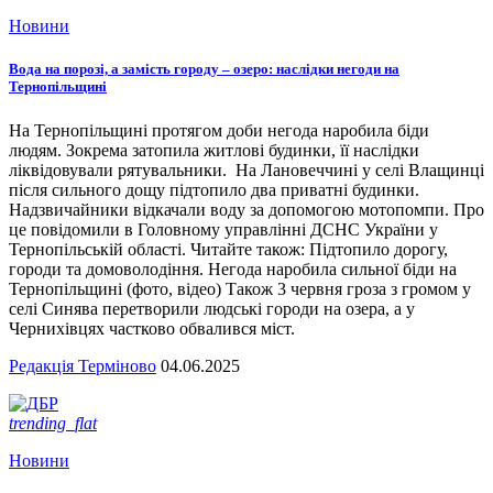
Новини
Вода на порозі, а замість городу – озеро: наслідки негоди на
Тернопільщині
На Тернопільщині протягом доби негода наробила біди
людям. Зокрема затопила житлові будинки, її наслідки
ліквідовували рятувальники. На Лановеччині у селі Влащинці
після сильного дощу підтопило два приватні будинки.
Надзвичайники відкачали воду за допомогою мотопомпи. Про
це повідомили в Головному управлінні ДСНС України у
Тернопільській області. Читайте також: Підтопило дорогу,
городи та домоволодіння. Негода наробила сильної біди на
Тернопільщині (фото, відео) Також 3 червня гроза з громом у
селі Синява перетворили людські городи на озера, а у
Чернихівцях частково обвалився міст.
Редакція Терміново
04.06.2025
trending_flat
Новини