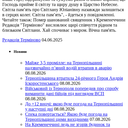
Господь прийме її світлу та щиру душу в Царство Небесне.
Світла пам’ять про Світлану Юліанівну назавжди залишиться
в серцях колег. Світла пам’ять", - йдеться у повідомленні.
Читайте також: Помер шанований священник з Кременеччини
Редакція "Терміново" висловлює щирі співчуття рідним та
близьким Світлани. Хай спочиває з миром. Вічна пам'ять.
Редакція Терміново
04.06.2025
Новини
Майже 3,5 промілле: на Тернопільщині
надзвичайно п’яний водій втрапив в аварію
08.08.2026
Тернопільщина втратила 24-річного Героя Андрія
Іскоростенського
08.08.2026
Військовий із Тернополя попередив про спробу
виманити дані бійців під виглядом ВСП
08.08.2026
До +12 вночі: якою буде погода на Тернопільщині
у наступні дні
08.08.2026
Спека повертається? Якою буде погода на
Тернопільщині цими вихідними
07.08.2026
На Кременеччині ледь не згорів будинок та