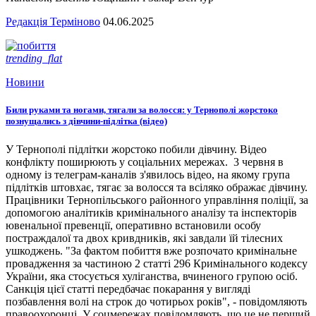
Редакція Терміново
04.06.2025
trending_flat
Новини
Били руками та ногами, тягали за волосся: у Тернополі жорстоко
познущались з дівчини-підлітка (відео)
У Тернополі підлітки жорстоко побили дівчину. Відео
конфлікту поширюють у соціальних мережах. 3 червня в
одному із телеграм-каналів з'явилось відео, на якому група
підлітків штовхає, тягає за волосся та всіляко ображає дівчину.
Працівники Тернопільського районного управління поліції, за
допомогою аналітиків кримінального аналізу та інспекторів
ювенальної превенції, оперативно встановили особу
постраждалої та двох кривдників, які завдали їй тілесних
ушкоджень. "За фактом побиття вже розпочато кримінальне
провадження за частиною 2 статті 296 Кримінального кодексу
України, яка стосується хуліганства, вчиненого групою осіб.
Санкція цієї статті передбачає покарання у вигляді
позбавлення волі на строк до чотирьох років", - повідомляють
правоохоронці. У соцмережах повідомляють, що це не перший