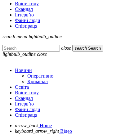
Воїни тилу
Скандал
Інтерв’ю
Файні люди
Співпраця
search
menu
lightbulb_outline
close
search
Search
lightbulb_outline
close
Новини
Оперативно
Кримінал
Освіта
Воїни тилу
Скандал
Інтерв’ю
Файні люди
Співпраця
arrow_back
Home
keyboard_arrow_right
Відео