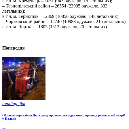
в т.ч. м. Кременець – 1051 (943 одужало, 15 летальних);
– Тернопільський район – 26554 (23905 одужало, 333
летальних):
в т.ч. м. Тернопіль – 12369 (10856 одужало, 148 летальних);
– Чортківський район – 12740 (10988 одужало, 215 летальних):
в т.ч. м. Чортків – 1805 (1512 одужало, 20 летальних).
Попередня
trending_flat
Обласне управління Держпраці проведе розслідування з приводу резонансної аварії
у Польщі