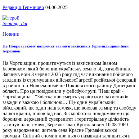
Редакція Терміново
04.06.2025
trending_flat
Новини
На Покровському напрямку загинув захисник з Тернопільщини Іван
Березнюк
На Чортківщині прощатимуться із захисником Іваном
Березюком, який боронив українську землю від загарбників.
Загинув воїн 3 червня 2025 року під час виконання бойового
завдання із стримування військової агресії російської федерації
в районі н.п.Новоекономічне Покровського району Донецької
області. Про це повідомили у фейсбук-групі "Наш край -
Чортківщина". "Звістка про смерть українських захисників
завжди є важкою і болісною… Ще один український
військовий, ще один наш земляк, що воював за мир та свободу
нашої країни, пішов від нас. Зі скорботою повідомляємо що
боронячи державний суверенітет і територіальну цілісність
загинув наш земляк, Березюк Іван Ярославович 10.08.1969
року народження, житель села Красне Гримайлівської
громади. Світлий спомин про нього назавжди залишиться в