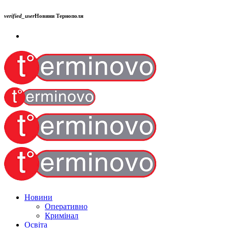
verified_user
Новини Тернополя
Новини
Оперативно
Кримінал
Освіта