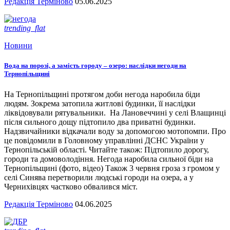
Редакція Терміново
05.06.2025
trending_flat
Новини
Вода на порозі, а замість городу – озеро: наслідки негоди на
Тернопільщині
На Тернопільщині протягом доби негода наробила біди
людям. Зокрема затопила житлові будинки, її наслідки
ліквідовували рятувальники. На Лановеччині у селі Влащинці
після сильного дощу підтопило два приватні будинки.
Надзвичайники відкачали воду за допомогою мотопомпи. Про
це повідомили в Головному управлінні ДСНС України у
Тернопільській області. Читайте також: Підтопило дорогу,
городи та домоволодіння. Негода наробила сильної біди на
Тернопільщині (фото, відео) Також 3 червня гроза з громом у
селі Синява перетворили людські городи на озера, а у
Чернихівцях частково обвалився міст.
Редакція Терміново
04.06.2025