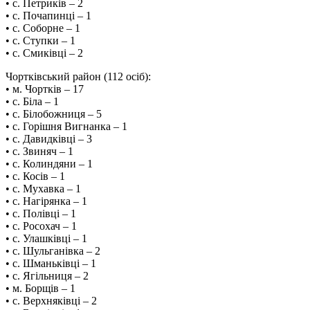
• с. Петриків – 2
• с. Почапинці – 1
• с. Соборне – 1
• с. Ступки – 1
• с. Смиківці – 2
Чортківський район (112 осіб):
• м. Чортків – 17
• с. Біла – 1
• с. Білобожниця – 5
• с. Горішня Вигнанка – 1
• с. Давидківці – 3
• с. Звиняч – 1
• с. Колиндяни – 1
• с. Косів – 1
• с. Мухавка – 1
• с. Нагірянка – 1
• с. Полівці – 1
• с. Росохач – 1
• с. Улашківці – 1
• с. Шульганівка – 2
• с. Шманьківці – 1
• с. Ягільниця – 2
• м. Борщів – 1
• с. Верхняківці – 2