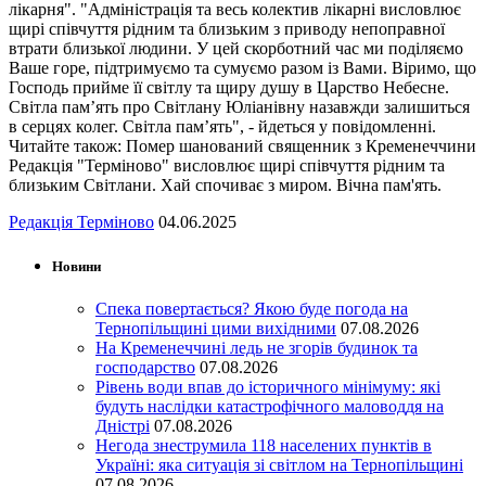
лікарня". "Адміністрація та весь колектив лікарні висловлює
щирі співчуття рідним та близьким з приводу непоправної
втрати близької людини. У цей скорботний час ми поділяємо
Ваше горе, підтримуємо та сумуємо разом із Вами. Віримо, що
Господь прийме її світлу та щиру душу в Царство Небесне.
Світла пам’ять про Світлану Юліанівну назавжди залишиться
в серцях колег. Світла пам’ять", - йдеться у повідомленні.
Читайте також: Помер шанований священник з Кременеччини
Редакція "Терміново" висловлює щирі співчуття рідним та
близьким Світлани. Хай спочиває з миром. Вічна пам'ять.
Редакція Терміново
04.06.2025
Новини
Спека повертається? Якою буде погода на
Тернопільщині цими вихідними
07.08.2026
На Кременеччині ледь не згорів будинок та
господарство
07.08.2026
Рівень води впав до історичного мінімуму: які
будуть наслідки катастрофічного маловоддя на
Дністрі
07.08.2026
Негода знеструмила 118 населених пунктів в
Україні: яка ситуація зі світлом на Тернопільщині
07.08.2026