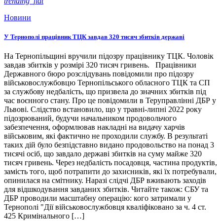
trending_flat
Новини
У Тернополі працівник ТЦК завдав 320 тисяч збитків державі
На Тернопільщині вручили підозру працівнику ТЦК. Чоловік
завдав збитків у розмірі 320 тисяч гривень. Працівники
Державного бюро розслідувань повідомили про підозру
військовослужбовцю Тернопільського обласного ТЦК та СП
за службову недбалість, що призвела до значних збитків під
час воєнного стану. Про це повідомили в Теруправлінні ДБР у
Львові. Слідство встановило, що у травні-липні 2022 року
підозрюваний, будучи начальником продовольчого
забезпечення, оформлював накладні на видачу харчів
військовим, які фактично не проходили службу. В результаті
таких дій було безпідставно видано продовольство на понад 3
тисячі осіб, що завдало державі збитків на суму майже 320
тисяч гривень. Через недбалість посадовця, частина продуктів,
замість того, щоб потрапити до захисників, які їх потребували,
опинилася на смітнику. Наразі слідчі ДБР вживають заходів
для відшкодування завданих збитків. Читайте також: СБУ та
ДБР проводили масштабну операцію: кого затримали у
Тернополі "Дії військовослужбовця кваліфіковано за ч. 4 ст.
425 Кримінального […]