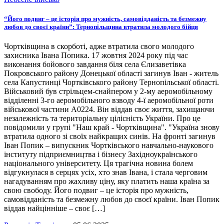
“Його подвиг – це історія про мужність, самовідданість та безмежну
любов до своєї країни”: Тернопільщина втратила молодого бійця
Чортківщина в скорботі, адже втратила свого молодого
захисника Івана Попика. 17 жовтня 2024 року під час
виконання бойового завдання біля села Єлизаветівка
Покровського району Донецької області загинув Іван - житель
села Капустинці Чортківського району Тернопільської області.
Військовий був стрільцем-снайпером у 2-му аеромобільному
відділенні 3-го аеромобільного взводу 4-ї аеромобільної роти
військової частини А0224. Він віддав своє життя, захищаючи
незалежність та територіальну цілісність України. Про це
повідомили у групі "Наш край - Чортківщина". "Україна знову
втратила одного зі своїх найкращих синів. На фронті загинув
Іван Попик – випускник Чортківського навчально-наукового
інституту підприємництва і бізнесу Західноукраїнського
національного університету. Ця трагічна новина болем
відгукнулася в серцях усіх, хто знав Івана, і стала черговим
нагадуванням про жахливу ціну, яку платить наша країна за
свою свободу. Його подвиг – це історія про мужність,
самовідданість та безмежну любов до своєї країни. Іван Попик
віддав найцінніше – своє […]