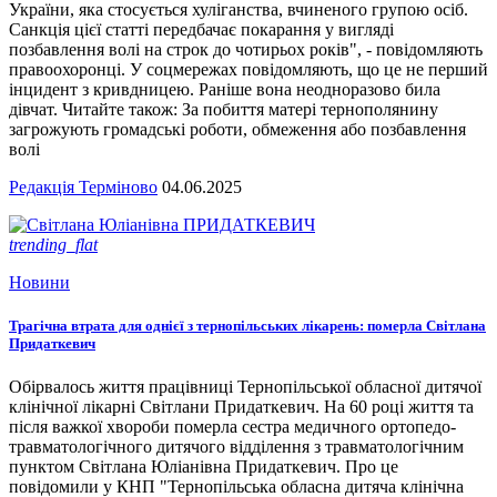
України, яка стосується хуліганства, вчиненого групою осіб.
Санкція цієї статті передбачає покарання у вигляді
позбавлення волі на строк до чотирьох років", - повідомляють
правоохоронці. У соцмережах повідомляють, що це не перший
інцидент з кривдницею. Раніше вона неодноразово била
дівчат. Читайте також: За побиття матері тернополянину
загрожують громадські роботи, обмеження або позбавлення
волі
Редакція Терміново
04.06.2025
trending_flat
Новини
Трагічна втрата для однієї з тернопільських лікарень: померла Світлана
Придаткевич
Обірвалось життя працівниці Тернопільської обласної дитячої
клінічної лікарні Світлани Придаткевич. На 60 році життя та
після важкої хвороби померла сестра медичного ортопедо-
травматологічного дитячого відділення з травматологічним
пунктом Світлана Юліанівна Придаткевич. Про це
повідомили у КНП "Тернопільська обласна дитяча клінічна