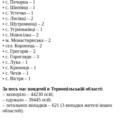
• с. Печорна – 1
• с. Шипівці – 1
• с. Устечко – 1
• с. Лисівці – 2
• с. Шутроминці – 2
• с. Угриньківці – 1
• с. Новосілка – 2
• м. Монастириська – 2
• сел. Коропець – 2
• с. Григорів – 2
• с. Горигляди – 3
• с. Лука – 1
• с. Криниця – 1
• с. Чехів – 1
• с. Вістря – 1
За весь час пандемії в Тернопільській області:
– захворіло – 44230 осіб;
– одужало – 39445 осіб;
– летальних випадків – 621 (3 випадки жителі інших
областей).