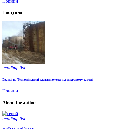
Новини
Наступна
trending_flat
Вранці на Тернопільщині гасили пожежу на цукровому заводі
Новини
About the author
trending_flat
Небесне військо