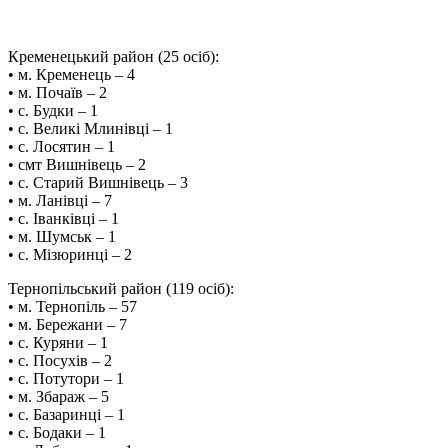
Кременецький район (25 осіб):
• м. Кременець – 4
• м. Почаїв – 2
• с. Будки – 1
• с. Великі Млинівці – 1
• с. Лосятин – 1
• смт Вишнівець – 2
• с. Старий Вишнівець – 3
• м. Ланівці – 7
• с. Іванківці – 1
• м. Шумськ – 1
• с. Мізюринці – 2
Тернопільський район (119 осіб):
• м. Тернопіль – 57
• м. Бережани – 7
• с. Куряни – 1
• с. Посухів – 2
• с. Потутори – 1
• м. Збараж – 5
• с. Базаринці – 1
• с. Бодаки – 1