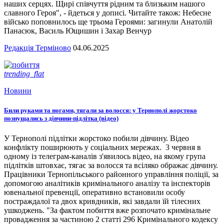
наших серцях. Щирі співчуття рідним та близьким нашого
славного Героя", - йдеться у дописі. Читайте також: Небесне
військо поповнилось ще трьома Героями: загинули Анатолій
Панасюк, Василь Ющишин і Захар Венчур
Редакція Терміново
04.06.2025
trending_flat
Новини
Били руками та ногами, тягали за волосся: у Тернополі жорстоко
познущались з дівчини-підлітка (відео)
У Тернополі підлітки жорстоко побили дівчину. Відео
конфлікту поширюють у соціальних мережах. 3 червня в
одному із телеграм-каналів з'явилось відео, на якому група
підлітків штовхає, тягає за волосся та всіляко ображає дівчину.
Працівники Тернопільського районного управління поліції, за
допомогою аналітиків кримінального аналізу та інспекторів
ювенальної превенції, оперативно встановили особу
постраждалої та двох кривдників, які завдали їй тілесних
ушкоджень. "За фактом побиття вже розпочато кримінальне
провадження за частиною 2 статті 296 Кримінального кодексу