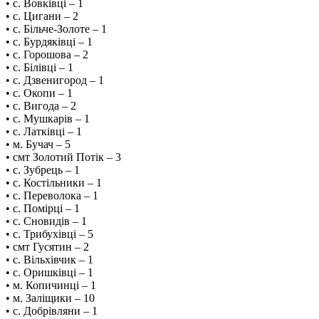
• с. Вовківці – 1
• с. Цигани – 2
• с. Більче-Золоте – 1
• с. Бурдяківці – 1
• с. Горошова – 2
• с. Білівці – 1
• с. Дзвенигород – 1
• с. Окопи – 1
• с. Вигода – 2
• с. Мушкарів – 1
• с. Латківці – 1
• м. Бучач – 5
• смт Золотий Потік – 3
• с. Зубрець – 1
• с. Костільники – 1
• с. Переволока – 1
• с. Помірці – 1
• с. Сновидів – 1
• с. Трибухівці – 5
• смт Гусятин – 2
• с. Вільхівчик – 1
• с. Оришківці – 1
• м. Копичинці – 1
• м. Заліщики – 10
• с. Добрівляни – 1