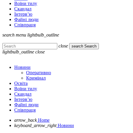
Воїни тилу
Скандал
Інтерв’ю
Файні люди
Співпраця
search
menu
lightbulb_outline
close
search
Search
lightbulb_outline
close
Новини
Оперативно
Кримінал
Освіта
Воїни тилу
Скандал
Інтерв’ю
Файні люди
Співпраця
arrow_back
Home
keyboard_arrow_right
Новини