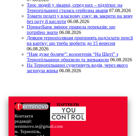
Троє людей у лікарні, серед них – підлітки: на
Тернопільщині сталась серйозна аварія
07.08.2026
Томати пелаті у власному соку: як закрити на зиму
без оцту й кислоти
06.08.2026
ПриватБанк змінює правила переказів: що
потрібно знати
06.08.2026
Деяким тернополянам припинять надсилати пенсії
на картку: що треба зробити до 15 вересня
06.08.2026
“Нам дуже боляче”: волонтерів “На Щиті” з
Тернопільщини образили та зневажили
06.08.2026
На Тернопільщині судитимуть водія, через якого
загинула жінка
06.08.2026
ПАРТНЕРИ
Контакти
редакції:
terminovo.te@gmail.com
м. Тернопіль,