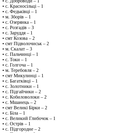
• с. Доброводи – 1
• с. Красносільці – 1
• с. Федьківці – 1
• м. Зборів – 1
• с. Озерянка – 1
• с. Розгадів – 3
• с. Заруддя – 1
• смт Козова – 2
• смт Підволочиськ – 2
• м. Скалат – 3
• с. Пальчинці – 1
• с. Токи – 1
• с. Голгоча – 1
• м. Теребовля – 2
• смт Микулинці – 1
• с. Багатківці – 1
• с. Золотники – 1
• с. Підгайчики – 2
• с. Кобиловолоки – 2
• с. Мшанець – 2
• смт Великі Бірки – 2
• с. Біла – 1
• с. Великий Глибочок – 1
• с. Острів – 1
• с. Підгородне – 2