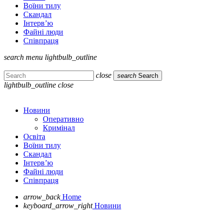
Воїни тилу
Скандал
Інтерв’ю
Файні люди
Співпраця
search
menu
lightbulb_outline
close
search
Search
lightbulb_outline
close
Новини
Оперативно
Кримінал
Освіта
Воїни тилу
Скандал
Інтерв’ю
Файні люди
Співпраця
arrow_back
Home
keyboard_arrow_right
Новини