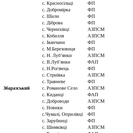
с. Красносільці
ФП
с. Добромірка
ФП
с. Шили
ФП
с. Діброва
ФП
с. Чернихівці
АЗПСМ
с. Кобилля
АЗПСМ
с. Іванчани
ФП
с. М.Березовиця
ФП
с. Н. Луб’янки
АЗПСМ
с. В.Луб’янки
ФАП
с. Н.Рогівець
ФП
с. Стриївка
АЗПСМ
с. Травневе
ФП
Збаразський
с. Романове Село
АЗПСМ
с. Киданці
ФАП
с. Доброводи
АЗПСМ
с. Новики
ФП
с.Чумалі, Оприлівці
ФП
с. Зарубинці
ФП
с. Шимківці
АЗПСМ