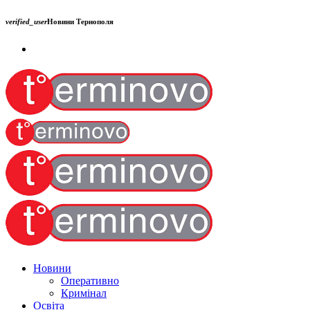
verified_user
Новини Тернополя
Новини
Оперативно
Кримінал
Освіта