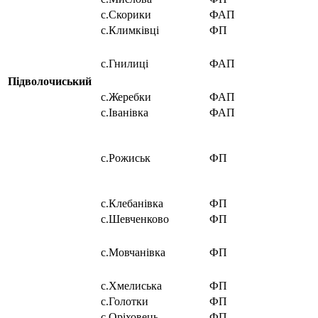
с.Скорики
ФАП
с.Климківці
ФП
с.Гнилиці
ФАП
Підволочиський
с.Жеребки
ФАП
с.Іванівка
ФАП
с.Рожиськ
ФП
с.Клебанівка
ФП
с.Шевченково
ФП
с.Мовчанівка
ФП
с.Хмелиська
ФП
с.Голотки
ФП
с.Оріховець
ФП