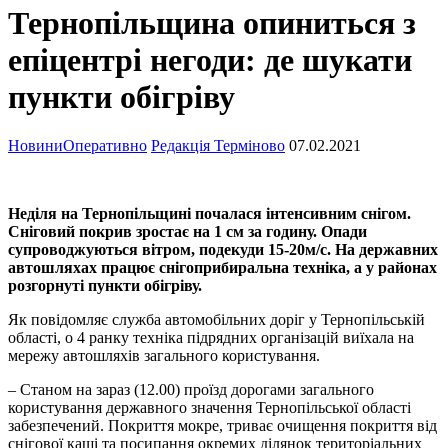
Тернопільщина опиниться з
епіцентрі негоди: де шукати
пункти обігріву
Новини
Оперативно
Редакція Терміново
07.02.2021
Неділя на Тернопільщині почалася інтенсивним снігом.
Сніговий покрив зростає на 1 см за годину. Опади
супроводжуються вітром, подекуди 15-20м/с. На державних
автошляхах працює снігоприбиральна техніка, а у районах
розгорнуті пункти обігріву.
Як повідомляє служба автомобільних доріг у Тернопільській
області, о 4 ранку техніка підрядних організацій виїхала на
мережу автошляхів загального користування.
– Станом на зараз (12.00) проїзд дорогами загального
користування державного значення Тернопільської області
забезпечений. Покриття мокре, триває очищення покриття від
снігової каші та посипання окремих ділянок територіальних