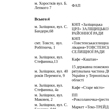
м. Хоростків вул. Б.
ФАП
Лепкого 7
Всього:4
КНП «Заліщицька
м. Заліщики, вул. С.
ЦРЛ» ЗАЛІЩИЦЬКО
Бандери,68
РАЙОННОЇ РАДИ
КНП
смт. Товсте, вул.
«Товстенськаселищна
Робітнича, 1
лікарня»ТОВСТЕНС
СЕЛИЩНОЇ РАДИ
м. Заліщики, вул.
Кафе «Каштан»
Стефаника,13
15 державна пожежно
м. Заліщики, вул. 40
рятувальна частина 
років Перемоги, 9
України у Тернопільс
області
м. Заліщики, вул.
Кафе «Старе місто»
Стефаника, 4а
м. Заліщики, вул.
ПП
Маковея, 2
«Роксоланочка»(ресто
м. Заліщики, вул. С.
Маркет «Теко-ТРЕЙД