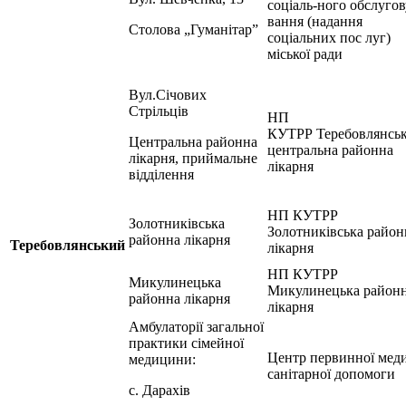
соціаль-ного обслугов
вання (надання
Столова „Гуманітар”
соціальних пос луг)
міської ради
Вул.Січових
Стрільців
НП
КУТРР Теребовлянсь
Центральна районна
центральна районна
лікарня, приймальне
лікарня
відділення
НП КУТРР
Золотниківська
Золотниківська район
районна лікарня
Теребовлянський
лікарня
НП КУТРР
Микулинецька
Микулинецька район
районна лікарня
лікарня
Амбулаторії загальної
практики сімейної
Центр первинної меди
медицини:
санітарної допомоги
с. Дарахів