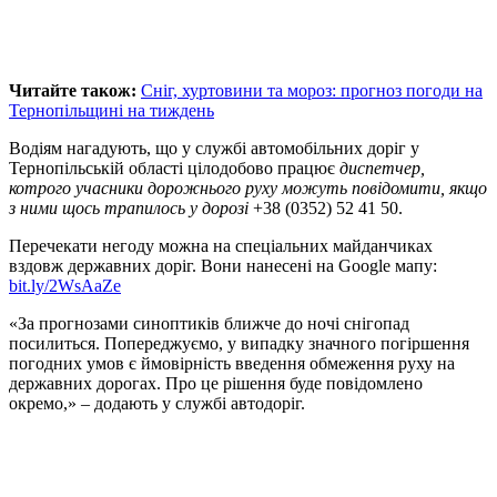
Читайте також:
Сніг, хуртовини та мороз: прогноз погоди на
Тернопільщині на тиждень
Водіям нагадують, що у службі автомобільних доріг у
Тернопільській області цілодобово працює
диспетчер,
котрого учасники дорожнього руху можуть повідомити, якщо
з ними щось трапилось у дорозі
+38 (0352) 52 41 50.
Перечекати негоду можна на спеціальних майданчиках
вздовж державних доріг. Вони нанесені на Google мапу:
bit.ly/2WsAaZe
«За прогнозами синоптиків ближче до ночі снігопад
посилиться. Попереджуємо, у випадку значного погіршення
погодних умов є ймовірність введення обмеження руху на
державних дорогах. Про це рішення буде повідомлено
окремо,» – додають у службі автодоріг.