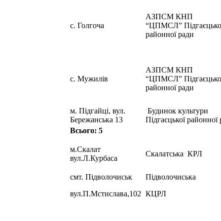
АЗПСМ КНП
с. Голгоча
“ЦПМСЛ” Підгаєцько
районної ради
АЗПСМ КНП
с. Мужилів
“ЦПМСЛ” Підгаєцько
районної ради
м. Підгайці, вул.
Будинок культури
Бережанська 13
Підгаєцької районної 
Всього: 5
м.Скалат
Скалатська КРЛ
вул.Л.Курбаса
смт. Підволочиськ
Підволочиська
вул.П.Мстислава,102
КЦРЛ