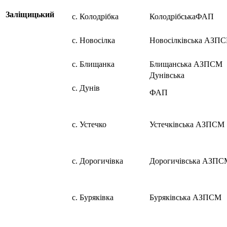
Заліщицький
с. Колодрібка
КолодрібськаФАП
с. Новосілка
Новосілківська АЗП
с. Блищанка
Блищанська АЗПСМ
Дунівська
с. Дунів
ФАП
с. Устечко
Устечківська АЗПСМ
с. Дорогичівка
Дорогичівська АЗПС
с. Буряківка
Буряківська АЗПСМ