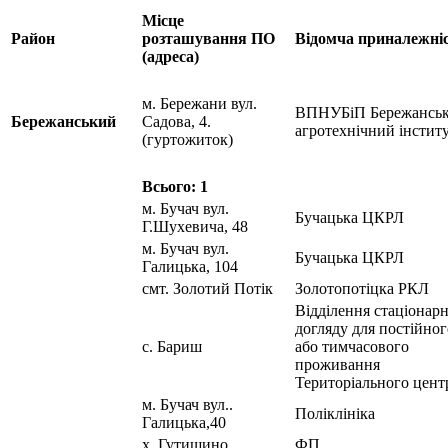
Місце
Район
розташування ПО
Відомча приналежні
(адреса)
м. Бережани вул.
ВПНУБіП Бережансь
Бережанський
Садова, 4.
агротехнічний інстит
(гуртожиток)
Всього: 1
м. Бучач вул.
Бучацька ЦКРЛ
Г.Шухевича, 48
м. Бучач вул.
Бучацька ЦКРЛ
Галицька, 104
смт. Золотий Потік
Золотопотіцка РКЛ
Відділення стаціонар
догляду для постійног
с. Бариш
або тимчасового
проживання
Територіального цент
м. Бучач вул..
Поліклініка
Галицька,40
х. Гутишино
ФП