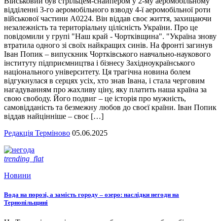
Військовий був стрільцем-снайпером у 2-му аеромобільному
відділенні 3-го аеромобільного взводу 4-ї аеромобільної роти
військової частини А0224. Він віддав своє життя, захищаючи
незалежність та територіальну цілісність України. Про це
повідомили у групі "Наш край - Чортківщина". "Україна знову
втратила одного зі своїх найкращих синів. На фронті загинув
Іван Попик – випускник Чортківського навчально-наукового
інституту підприємництва і бізнесу Західноукраїнського
національного університету. Ця трагічна новина болем
відгукнулася в серцях усіх, хто знав Івана, і стала черговим
нагадуванням про жахливу ціну, яку платить наша країна за
свою свободу. Його подвиг – це історія про мужність,
самовідданість та безмежну любов до своєї країни. Іван Попик
віддав найцінніше – своє […]
Редакція Терміново
05.06.2025
trending_flat
Новини
Вода на порозі, а замість городу – озеро: наслідки негоди на
Тернопільщині