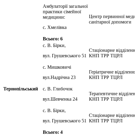
Амбулаторії загальної
практики сімейної
Центр первинної меди
медицини:
санітарної допомоги
с. Хмелівка
Всього: 6
с. В. Бірки,
Стаціонарне відділен
вул. Грушевського 51
КНП ТРР ТЦРЛ
с. Мишковичі
Геріатричне відділенн
вул.Надрічна 23
КНП ТРР ТЦРЛ
Тернопільський
с. В. Глибочок
Терапевтичне відділе
вул.Шевченка 24
КНП ТРР ТЦРЛ
с. В. Бірки,
Стаціонарне відділен
вул. Грушевського 51
КНП ТРР ТЦРЛ
Всього: 4