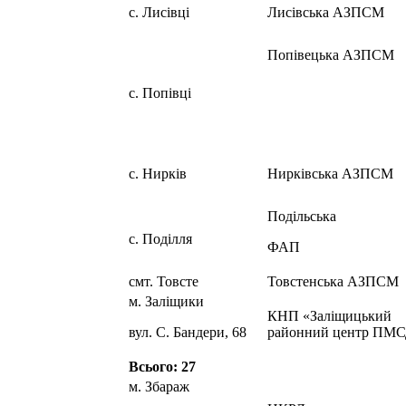
с. Лисівці
Лисівська АЗПСМ
Попівецька АЗПСМ
с. Попівці
с. Нирків
Нирківська АЗПСМ
Подільська
с. Поділля
ФАП
смт. Товсте
Товстенська АЗПСМ
м. Заліщики
КНП «Заліщицький
вул. С. Бандери, 68
районний центр ПМ
Всього: 27
м. Збараж