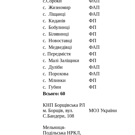
с.Сороки
ФАП
с. Жизномир
ФАП
с. Ліщанці
ФАП
с. Киданів
ФП
с. Бобулинці
ФП
с. Білявинці
ФП
с. Новоставці
ФП
с. Медведівці
ФАП
с. Передмістя
ФП
с. Малі Заліщики
ФП
с. Дуліби
ФАП
с. Порохова
ФАП
с. Млинки
ФП
с. Губин
ФП
Всього: 60
КНП Борщівська РЛ
м. Борщів, вул.
МОЗ України
С.Бандери, 108
Мельниця-
Подільська НРКЛ,