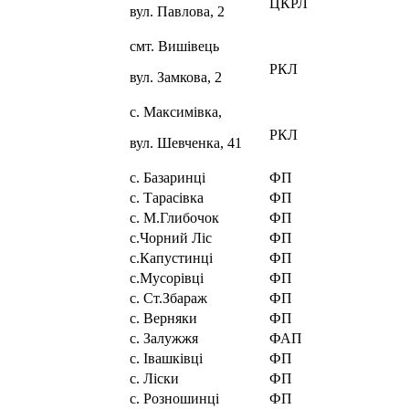
ЦКРЛ
вул. Павлова, 2
смт. Вишівець
РКЛ
вул. Замкова, 2
с. Максимівка,
РКЛ
вул. Шевченка, 41
с. Базаринці
ФП
с. Тарасівка
ФП
с. М.Глибочок
ФП
с.Чорний Ліс
ФП
с.Капустинці
ФП
с.Мусорівці
ФП
с. Ст.Збараж
ФП
с. Верняки
ФП
с. Залужжя
ФАП
с. Івашківці
ФП
с. Ліски
ФП
с. Розношинці
ФП