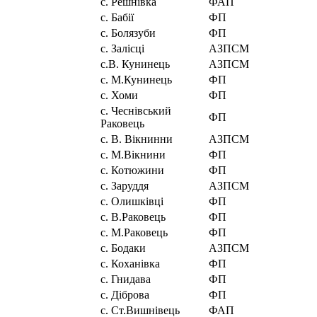
с. Решнівка
ФАП
с. Бабії
ФП
с. Болязуби
ФП
с. Залісці
АЗПСМ
с.В. Кунинець
АЗПСМ
с. М.Кунинець
ФП
с. Хоми
ФП
с. Чеснівський
ФП
Раковець
с. В. Вікнинни
АЗПСМ
с. М.Вікнини
ФП
с. Котюжини
ФП
с. Заруддя
АЗПСМ
с. Олишківці
ФП
с. В.Раковець
ФП
с. М.Раковець
ФП
с. Бодаки
АЗПСМ
с. Коханівка
ФП
с. Гнидава
ФП
с. Діброва
ФП
с. Ст.Вишнівець
ФАП