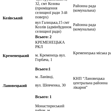
32, смт Козова
Районна рада
(приміщення
(комунальна)
селищної ради 3-ій
поверх)
Козівський
вул Галицька,15 смт
Районна рада
Козлів (адмінбудинок
(комунальна)
селищної ради)
Всього: 2
КРЕМЕНЕЦЬКА
РКЛ
Кременецька міська р
м. Кременець вул.
Кременецький
Горбача, 1
Всього:1
м. Ланівці,
КНП “Лановецька
центральна районна
вул. Шевченка, 30
Лановецький
лікарня”
Всього: 1
Монастириський
район, м.