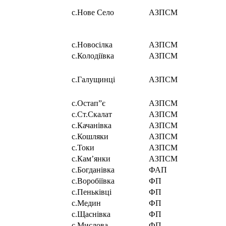
с.Нове Село
АЗПСМ
с.Новосілка
АЗПСМ
с.Колодіївка
АЗПСМ
с.Галущинці
АЗПСМ
с.Остап”є
АЗПСМ
с.Ст.Скалат
АЗПСМ
с.Качанівка
АЗПСМ
с.Кошляки
АЗПСМ
с.Токи
АЗПСМ
с.Кам’янки
АЗПСМ
с.Богданівка
ФАП
с.Воробіївка
ФП
с.Пеньківці
ФП
с.Медин
ФП
с.Щаснівка
ФП
с.Мислова
ФП