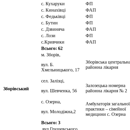
с. Кухаруки
ФП
с. Кинахівці
ФАП
с. Федьківці
ФП
с. Бутин
ФП
с. Дзвиняча
ФАП
с. Лози
ФП
с.Кривчики
ФАП
Всього: 62
м. Зборів,
Зборівська центральн
вул. Б.
районна лікарня
Хмельницького, 17
сел. Залізці,
Залозецька номерна
Зборівський
вул. Шевченка, 56
районна лікарня № 2
с. Озерна,
Амбулаторія загальної
практики – сімейної
вул. Молодіжна,2
медицини с. Озерна
Всього: 3
вул Грушевського,