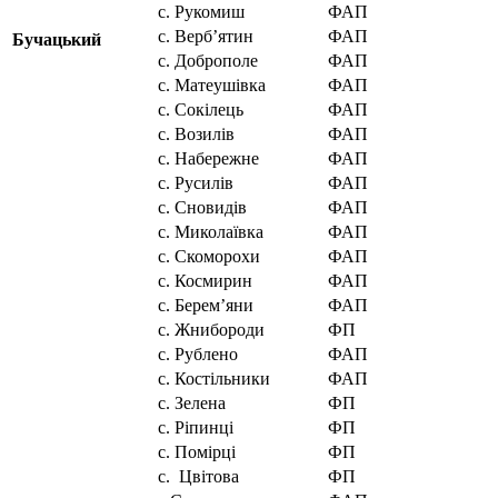
с. Рукомиш
ФАП
с. Верб’ятин
ФАП
Бучацький
с. Доброполе
ФАП
с. Матеушівка
ФАП
с. Сокілець
ФАП
с. Возилів
ФАП
с. Набережне
ФАП
с. Русилів
ФАП
с. Сновидів
ФАП
с. Миколаївка
ФАП
с. Скоморохи
ФАП
с. Космирин
ФАП
с. Берем’яни
ФАП
с. Жнибороди
ФП
с. Рублено
ФАП
с. Костільники
ФАП
с. Зелена
ФП
с. Ріпинці
ФП
с. Помірці
ФП
с. Цвітова
ФП