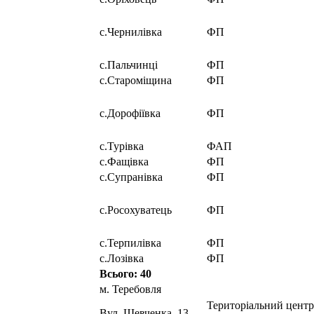
с.Чернилівка
ФП
с.Пальчинці
ФП
с.Староміщина
ФП
с.Дорофіївка
ФП
с.Турівка
ФАП
с.Фащівка
ФП
с.Супранівка
ФП
с.Росохуватець
ФП
с.Терпилівка
ФП
с.Лозівка
ФП
Всього: 40
м. Теребовля
Територіальний центр
Вул. Шевченка, 13