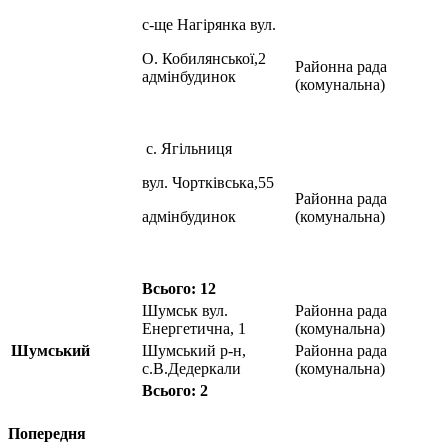
с-ще Нагірянка вул.
О. Кобилянської,2
Районна рада
адмінбудинок
(комунальна)
с. Ягільниця
вул. Чортківська,55
Районна рада
адмінбудинок
(комунальна)
Всього: 12
Шумськ вул.
Районна рада
Енергетична, 1
(комунальна)
Шумський
Шумський р-н,
Районна рада
с.В.Дедеркали
(комунальна)
Всього: 2
Попередня