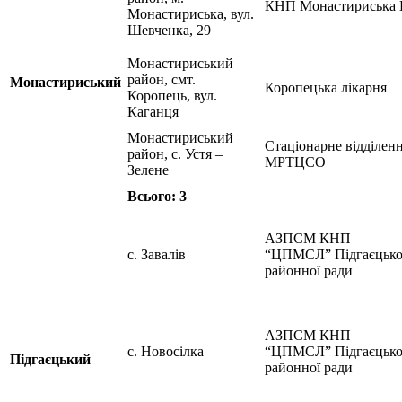
КНП Монастириська
Монастириська, вул.
Шевченка, 29
Монастириський
район, смт.
Монастириський
Коропецька лікарня
Коропець, вул.
Каганця
Монастириський
Стаціонарне відділен
район, с. Устя –
МРТЦСО
Зелене
Всього: 3
АЗПСМ КНП
с. Завалів
“ЦПМСЛ” Підгаєцько
районної ради
АЗПСМ КНП
с. Новосілка
“ЦПМСЛ” Підгаєцько
Підгаєцький
районної ради