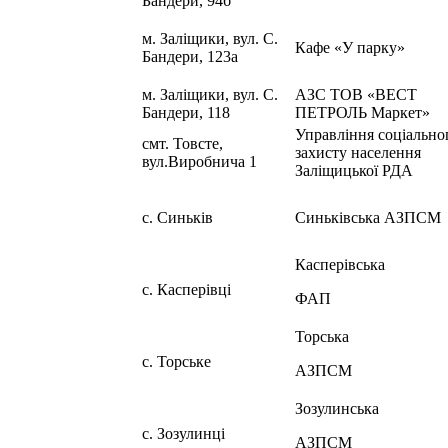
Бандери, 94б
м. Заліщики, вул. С.
Кафе «У парку»
Бандери, 123а
м. Заліщики, вул. С.
АЗС ТОВ «ВЕСТ
Бандери, 118
ПЕТРОЛЬ Маркет»
Управління соціально
смт. Товсте,
захисту населення
вул.Виробнича 1
Заліщицької РДА
с. Синьків
Синьківська АЗПСМ
Касперівська
с. Касперівці
ФАП
Торська
с. Торське
АЗПСМ
Зозулинська
с. Зозулинці
АЗПСМ