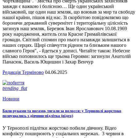
Чортківщина". "Звістка про смерть українських захисників
завжди є важкою і болісною… Ще один український
військовий, ще один наш земляк, що воював за мир та свободу
нашої країни, пішов від нас. Зі скорботою повідомляємо що
боронячи державний суверенітет і територіальну цілісність
загинув наш земляк, Березюк Іван Ярославович 10.08.1969
року народження, житель села Красне Гримайлівської
громади. Світлий спомин про нього назавжди залишиться в
наших серцях. Щирі співчуття рідним та близьким нашого
славного Героя", - йдеться у дописі. Читайте також: Небесне
військо поповнилось ще трьома Героями: загинули Анатолій
Панасюк, Василь Ющишин і Захар Венчур
Редакція Терміново
04.06.2025
trending_flat
Новини
Били руками та ногами, тягали за волосся: у Тернополі жорстоко
познущались з дівчини-підлітка (відео)
У Тернополі підлітки жорстоко побили дівчину. Відео
конфлікту поширюють у соціальних мережах. 3 червня в