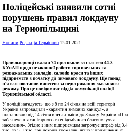
Поліцейські виявили сотні
порушень правил локдауну
на Тернопільщині
Новини
Редакція Терміново
15.01.2021
Правоохоронці склали 74 протоколи за статтею 44-3
КУпАП щодо незаконної роботи торговельних та
розважальних закладів, салонів краси та інших
підприємств з початку дії зимового локдауну. Ще понад
п’ятсот постанов винесено за недотримання маскового
режиму. Про це повідомляє
відділ комунікації поліції
Тернопільської області.
У поліції нагадують, що з 8 по 24 січня на всій території
України запровадили «карантин зимових канікул», а
постановою від 14 січня внесли зміни до Закону України «Про
забезпечення санітарного та епідемічного благополуччя
населення». Згідно з ним підприємцям загрожує штраф від 3,4
тис. до 5, 1 тис. грн доходів громадян, якщо у приміщенні їх