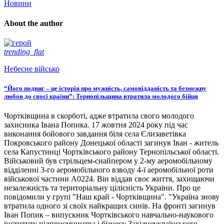
Новини
About the author
trending_flat
Небесне військо
“Його подвиг – це історія про мужність, самовідданість та безмежну
любов до своєї країни”: Тернопільщина втратила молодого бійця
Чортківщина в скорботі, адже втратила свого молодого
захисника Івана Попика. 17 жовтня 2024 року під час
виконання бойового завдання біля села Єлизаветівка
Покровського району Донецької області загинув Іван - житель
села Капустинці Чортківського району Тернопільської області.
Військовий був стрільцем-снайпером у 2-му аеромобільному
відділенні 3-го аеромобільного взводу 4-ї аеромобільної роти
військової частини А0224. Він віддав своє життя, захищаючи
незалежність та територіальну цілісність України. Про це
повідомили у групі "Наш край - Чортківщина". "Україна знову
втратила одного зі своїх найкращих синів. На фронті загинув
Іван Попик – випускник Чортківського навчально-наукового
інституту підприємництва і бізнесу Західноукраїнського