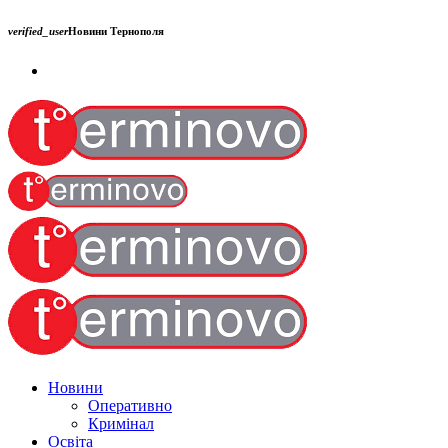
verified_user
Новини Тернополя
Новини
Оперативно
Кримінал
Освіта