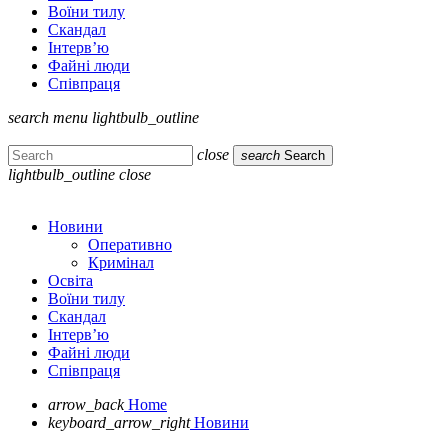
Воїни тилу
Скандал
Інтерв’ю
Файні люди
Співпраця
search
menu
lightbulb_outline
close
search
Search
lightbulb_outline
close
Новини
Оперативно
Кримінал
Освіта
Воїни тилу
Скандал
Інтерв’ю
Файні люди
Співпраця
arrow_back
Home
keyboard_arrow_right
Новини