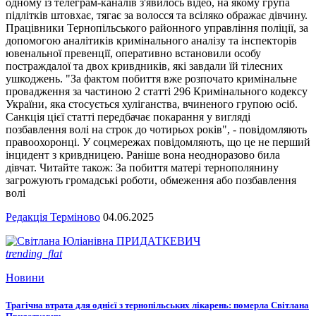
одному із телеграм-каналів з'явилось відео, на якому група
підлітків штовхає, тягає за волосся та всіляко ображає дівчину.
Працівники Тернопільського районного управління поліції, за
допомогою аналітиків кримінального аналізу та інспекторів
ювенальної превенції, оперативно встановили особу
постраждалої та двох кривдників, які завдали їй тілесних
ушкоджень. "За фактом побиття вже розпочато кримінальне
провадження за частиною 2 статті 296 Кримінального кодексу
України, яка стосується хуліганства, вчиненого групою осіб.
Санкція цієї статті передбачає покарання у вигляді
позбавлення волі на строк до чотирьох років", - повідомляють
правоохоронці. У соцмережах повідомляють, що це не перший
інцидент з кривдницею. Раніше вона неодноразово била
дівчат. Читайте також: За побиття матері тернополянину
загрожують громадські роботи, обмеження або позбавлення
волі
Редакція Терміново
04.06.2025
trending_flat
Новини
Трагічна втрата для однієї з тернопільських лікарень: померла Світлана