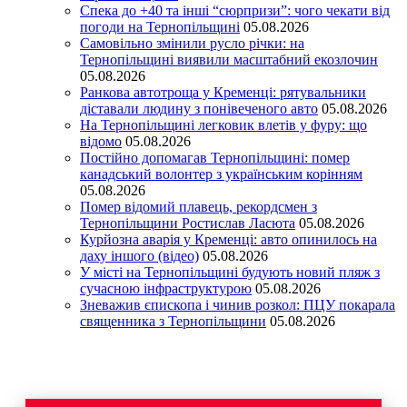
Спека до +40 та інші “сюрпризи”: чого чекати від
погоди на Тернопільщині
05.08.2026
Самовільно змінили русло річки: на
Тернопільщині виявили масштабний екозлочин
05.08.2026
Ранкова автотроща у Кременці: рятувальники
діставали людину з понівеченого авто
05.08.2026
На Тернопільщині легковик влетів у фуру: що
відомо
05.08.2026
Постійно допомагав Тернопільщині: помер
канадський волонтер з українським корінням
05.08.2026
Помер відомий плавець, рекордсмен з
Тернопільщини Ростислав Ласюта
05.08.2026
Курйозна аварія у Кременці: авто опинилось на
даху іншого (відео)
05.08.2026
У місті на Тернопільщині будують новий пляж з
сучасною інфраструктурою
05.08.2026
Зневажив єпископа і чинив розкол: ПЦУ покарала
священника з Тернопільщини
05.08.2026