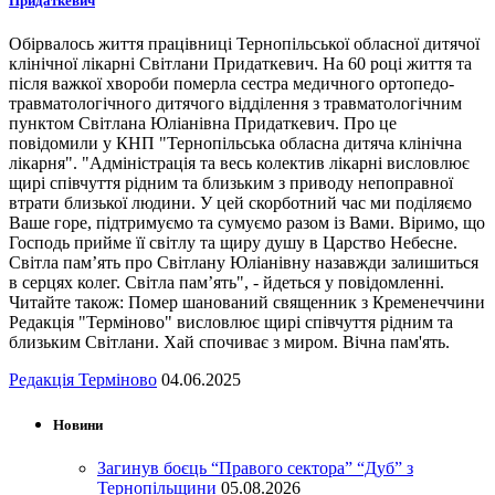
Придаткевич
Обірвалось життя працівниці Тернопільської обласної дитячої
клінічної лікарні Світлани Придаткевич. На 60 році життя та
після важкої хвороби померла сестра медичного ортопедо-
травматологічного дитячого відділення з травматологічним
пунктом Світлана Юліанівна Придаткевич. Про це
повідомили у КНП "Тернопільська обласна дитяча клінічна
лікарня". "Адміністрація та весь колектив лікарні висловлює
щирі співчуття рідним та близьким з приводу непоправної
втрати близької людини. У цей скорботний час ми поділяємо
Ваше горе, підтримуємо та сумуємо разом із Вами. Віримо, що
Господь прийме її світлу та щиру душу в Царство Небесне.
Світла пам’ять про Світлану Юліанівну назавжди залишиться
в серцях колег. Світла пам’ять", - йдеться у повідомленні.
Читайте також: Помер шанований священник з Кременеччини
Редакція "Терміново" висловлює щирі співчуття рідним та
близьким Світлани. Хай спочиває з миром. Вічна пам'ять.
Редакція Терміново
04.06.2025
Новини
Загинув боєць “Правого сектора” “Дуб” з
Тернопільщини
05.08.2026