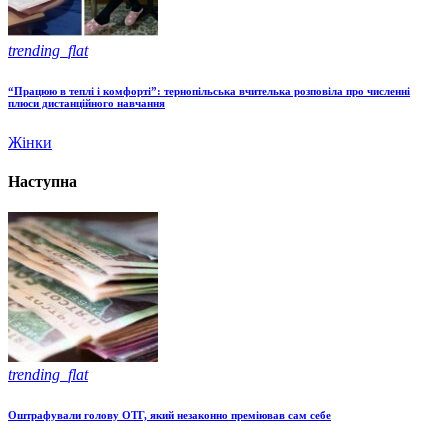
trending_flat
“Працюю в теплі і комфорті”: тернопільська вчителька розповіла про численні
плюси дистанційного навчання
Жінки
Наступна
trending_flat
Оштрафували голову ОТГ, який незаконно преміював сам себе