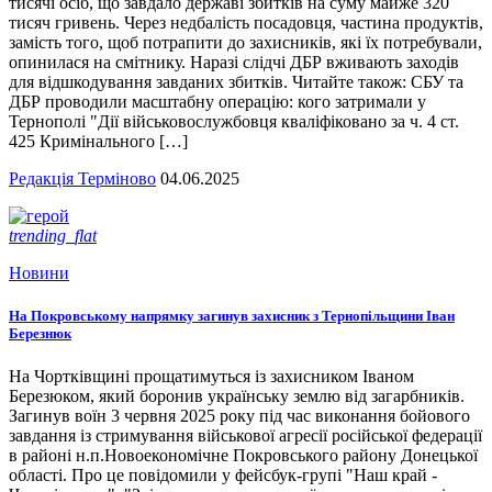
тисячі осіб, що завдало державі збитків на суму майже 320
тисяч гривень. Через недбалість посадовця, частина продуктів,
замість того, щоб потрапити до захисників, які їх потребували,
опинилася на смітнику. Наразі слідчі ДБР вживають заходів
для відшкодування завданих збитків. Читайте також: СБУ та
ДБР проводили масштабну операцію: кого затримали у
Тернополі "Дії військовослужбовця кваліфіковано за ч. 4 ст.
425 Кримінального […]
Редакція Терміново
04.06.2025
trending_flat
Новини
На Покровському напрямку загинув захисник з Тернопільщини Іван
Березнюк
На Чортківщині прощатимуться із захисником Іваном
Березюком, який боронив українську землю від загарбників.
Загинув воїн 3 червня 2025 року під час виконання бойового
завдання із стримування військової агресії російської федерації
в районі н.п.Новоекономічне Покровського району Донецької
області. Про це повідомили у фейсбук-групі "Наш край -