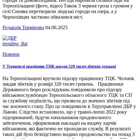
городи та домоволодіння. Негода наробила сильної біди на
Тернопільщині (фото, відео) Також 3 червня гроза з громом у
селі Синява перетворили людські городи на озера, а у
Чернихівцях частково обвалився міст.
Редакція Терміново
04.06.2025
trending_flat
Новини
У Тернополі працівник ТЦК завдав 320 тисяч збитків державі
На Тернопільщині вручили підозру працівнику ТЦК. Чоловік
завдав збитків у розмірі 320 тисяч гривень. Працівники
Державного бюро розслідувань повідомили про підозру
військовослужбовцю Тернопільського обласного ТЦК та СП
за службову недбалість, що призвела до значних збитків під
час воєнного стану. Про це повідомили в Теруправлінні ДБР у
Львові. Слідство встановило, що у травні-липні 2022 року
підозрюваний, будучи начальником продовольчого
забезпечення, оформлював накладні на видачу харчів
військовим, які фактично не проходили службу. В результаті
таких дій було безпідставно видано продовольство на понад 3