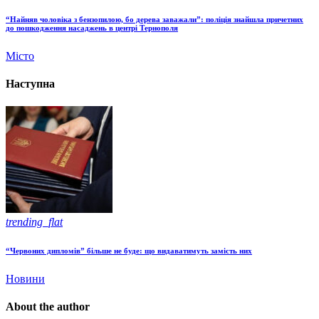
“Найняв чоловіка з бензопилою, бо дерева заважали”: поліція знайшла причетних
до пошкодження насаджень в центрі Тернополя
Місто
Наступна
trending_flat
“Червоних дипломів” більше не буде: що видаватимуть замість них
Новини
About the author