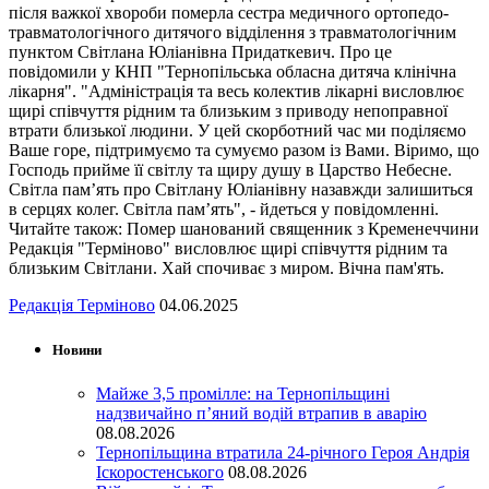
після важкої хвороби померла сестра медичного ортопедо-
травматологічного дитячого відділення з травматологічним
пунктом Світлана Юліанівна Придаткевич. Про це
повідомили у КНП "Тернопільська обласна дитяча клінічна
лікарня". "Адміністрація та весь колектив лікарні висловлює
щирі співчуття рідним та близьким з приводу непоправної
втрати близької людини. У цей скорботний час ми поділяємо
Ваше горе, підтримуємо та сумуємо разом із Вами. Віримо, що
Господь прийме її світлу та щиру душу в Царство Небесне.
Світла пам’ять про Світлану Юліанівну назавжди залишиться
в серцях колег. Світла пам’ять", - йдеться у повідомленні.
Читайте також: Помер шанований священник з Кременеччини
Редакція "Терміново" висловлює щирі співчуття рідним та
близьким Світлани. Хай спочиває з миром. Вічна пам'ять.
Редакція Терміново
04.06.2025
Новини
Майже 3,5 промілле: на Тернопільщині
надзвичайно п’яний водій втрапив в аварію
08.08.2026
Тернопільщина втратила 24-річного Героя Андрія
Іскоростенського
08.08.2026