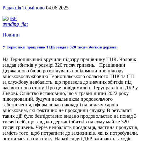
Редакція Терміново
04.06.2025
trending_flat
Новини
У Тернополі працівник ТЦК завдав 320 тисяч збитків державі
На Тернопільщині вручили підозру працівнику ТЦК. Чоловік
завдав збитків у розмірі 320 тисяч гривень. Працівники
Державного бюро розслідувань повідомили про підозру
військовослужбовцю Тернопільського обласного ТЦК та СП
за службову недбалість, що призвела до значних збитків під
час воєнного стану. Про це повідомили в Теруправлінні ДБР у
Львові. Слідство встановило, що у травні-липні 2022 року
підозрюваний, будучи начальником продовольчого
забезпечення, оформлював накладні на видачу харчів
військовим, які фактично не проходили службу. В результаті
таких дій було безпідставно видано продовольство на понад 3
тисячі осіб, що завдало державі збитків на суму майже 320
тисяч гривень. Через недбалість посадовця, частина продуктів,
замість того, щоб потрапити до захисників, які їх потребували,
опинилася на смітнику. Наразі слідчі ДБР вживають заходів