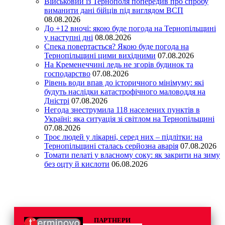
Військовий із Тернополя попередив про спробу
виманити дані бійців під виглядом ВСП
08.08.2026
До +12 вночі: якою буде погода на Тернопільщині
у наступні дні
08.08.2026
Спека повертається? Якою буде погода на
Тернопільщині цими вихідними
07.08.2026
На Кременеччині ледь не згорів будинок та
господарство
07.08.2026
Рівень води впав до історичного мінімуму: які
будуть наслідки катастрофічного маловоддя на
Дністрі
07.08.2026
Негода знеструмила 118 населених пунктів в
Україні: яка ситуація зі світлом на Тернопільщині
07.08.2026
Троє людей у лікарні, серед них – підлітки: на
Тернопільщині сталась серйозна аварія
07.08.2026
Томати пелаті у власному соку: як закрити на зиму
без оцту й кислоти
06.08.2026
ПАРТНЕРИ