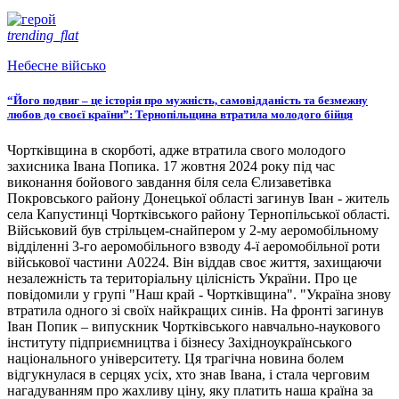
trending_flat
Небесне військо
“Його подвиг – це історія про мужність, самовідданість та безмежну
любов до своєї країни”: Тернопільщина втратила молодого бійця
Чортківщина в скорботі, адже втратила свого молодого
захисника Івана Попика. 17 жовтня 2024 року під час
виконання бойового завдання біля села Єлизаветівка
Покровського району Донецької області загинув Іван - житель
села Капустинці Чортківського району Тернопільської області.
Військовий був стрільцем-снайпером у 2-му аеромобільному
відділенні 3-го аеромобільного взводу 4-ї аеромобільної роти
військової частини А0224. Він віддав своє життя, захищаючи
незалежність та територіальну цілісність України. Про це
повідомили у групі "Наш край - Чортківщина". "Україна знову
втратила одного зі своїх найкращих синів. На фронті загинув
Іван Попик – випускник Чортківського навчально-наукового
інституту підприємництва і бізнесу Західноукраїнського
національного університету. Ця трагічна новина болем
відгукнулася в серцях усіх, хто знав Івана, і стала черговим
нагадуванням про жахливу ціну, яку платить наша країна за