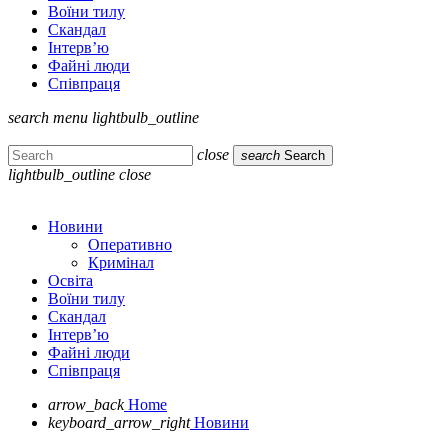
Воїни тилу
Скандал
Інтерв’ю
Файні люди
Співпраця
search
menu
lightbulb_outline
close
search
Search
lightbulb_outline
close
Новини
Оперативно
Кримінал
Освіта
Воїни тилу
Скандал
Інтерв’ю
Файні люди
Співпраця
arrow_back
Home
keyboard_arrow_right
Новини