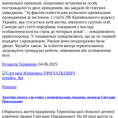
ювенальної превенції, оперативно встановили особу
постраждалої та двох кривдників, які завдали їй тілесних
ушкоджень. "За фактом побиття вже розпочато кримінальне
провадження за частиною 2 статті 296 Кримінального кодексу
України, яка стосується хуліганства, вчиненого групою осіб.
Санкція цієї статті передбачає покарання у вигляді
позбавлення волі на строк до чотирьох років", - повідомляють
правоохоронці. У соцмережах повідомляють, що це не перший
інцидент з кривдницею. Раніше вона неодноразово била
дівчат. Читайте також: За побиття матері тернополянину
загрожують громадські роботи, обмеження або позбавлення
волі
Редакція Терміново
04.06.2025
trending_flat
Новини
Трагічна втрата для однієї з тернопільських лікарень: померла Світлана
Придаткевич
Обірвалось життя працівниці Тернопільської обласної дитячої
клінічної лікарні Світлани Придаткевич. На 60 році життя та