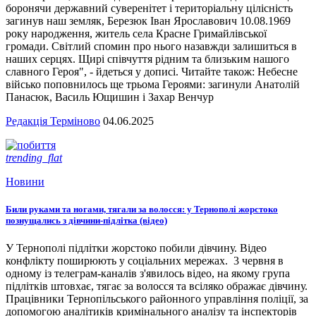
боронячи державний суверенітет і територіальну цілісність
загинув наш земляк, Березюк Іван Ярославович 10.08.1969
року народження, житель села Красне Гримайлівської
громади. Світлий спомин про нього назавжди залишиться в
наших серцях. Щирі співчуття рідним та близьким нашого
славного Героя", - йдеться у дописі. Читайте також: Небесне
військо поповнилось ще трьома Героями: загинули Анатолій
Панасюк, Василь Ющишин і Захар Венчур
Редакція Терміново
04.06.2025
trending_flat
Новини
Били руками та ногами, тягали за волосся: у Тернополі жорстоко
познущались з дівчини-підлітка (відео)
У Тернополі підлітки жорстоко побили дівчину. Відео
конфлікту поширюють у соціальних мережах. 3 червня в
одному із телеграм-каналів з'явилось відео, на якому група
підлітків штовхає, тягає за волосся та всіляко ображає дівчину.
Працівники Тернопільського районного управління поліції, за
допомогою аналітиків кримінального аналізу та інспекторів