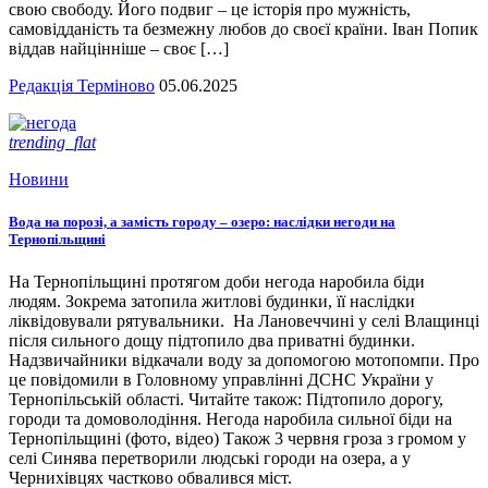
свою свободу. Його подвиг – це історія про мужність,
самовідданість та безмежну любов до своєї країни. Іван Попик
віддав найцінніше – своє […]
Редакція Терміново
05.06.2025
trending_flat
Новини
Вода на порозі, а замість городу – озеро: наслідки негоди на
Тернопільщині
На Тернопільщині протягом доби негода наробила біди
людям. Зокрема затопила житлові будинки, її наслідки
ліквідовували рятувальники. На Лановеччині у селі Влащинці
після сильного дощу підтопило два приватні будинки.
Надзвичайники відкачали воду за допомогою мотопомпи. Про
це повідомили в Головному управлінні ДСНС України у
Тернопільській області. Читайте також: Підтопило дорогу,
городи та домоволодіння. Негода наробила сильної біди на
Тернопільщині (фото, відео) Також 3 червня гроза з громом у
селі Синява перетворили людські городи на озера, а у
Чернихівцях частково обвалився міст.