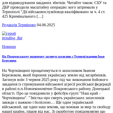
для відшкодування завданих збитків. Читайте також: СБУ та
ДБР проводили масштабну операцію: кого затримали у
Тернополі "Дії військовослужбовця кваліфіковано за ч. 4 ст.
425 Кримінального […]
Редакція Терміново
04.06.2025
trending_flat
Новини
На Покровському напрямку загинув захисник з Тернопільщини Іван
Березнюк
На Чортківщині прощатимуться із захисником Іваном
Березюком, який боронив українську землю від загарбників.
Загинув воїн 3 червня 2025 року під час виконання бойового
завдання із стримування військової агресії російської федерації
в районі н.п.Новоекономічне Покровського району Донецької
області. Про це повідомили у фейсбук-групі "Наш край -
Чортківщина". "Звістка про смерть українських захисників
завжди є важкою і болісною… Ще один український
військовий, ще один наш земляк, що воював за мир та свободу
нашої країни, пішов від нас. Зі скорботою повідомляємо що