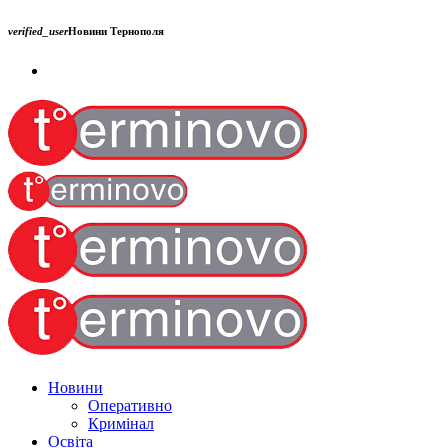
verified_user
Новини Тернополя
Новини
Оперативно
Кримінал
Освіта