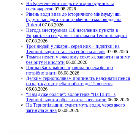
На Кременеччині ледь не згорів будинок та
господарство
07.08.2026
Рівень води впав до історичного мінімуму: які
будуть наслідки катастрофічного маловоддя на
Дністрі
07.08.2026
Негода знеструмила 118 населених пунктів в
Україні: яка ситуація зі світлом на Тернопільщині
07.08.2026
Троє людей у лікарні, серед них – підлітки: на
Тернопільщині сталась серйозна аварія
07.08.2026
Томати пелаті у власному соку: як закрити на зиму
без оцту й кислоти
06.08.2026
ПриватБанк змінює правила переказів: що
потрібно знати
06.08.2026
Деяким тернополянам припинять надсилати пенсії
на картку: що треба зробити до 15 вересня
06.08.2026
“Нам дуже боляче”: волонтерів “На Щиті” з
Тернопільщини образили та зневажили
06.08.2026
На Тернопільщині судитимуть водія, через якого
загинула жінка
06.08.2026