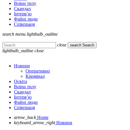
Воїни тилу
Скандал
Інтерв’ю
Файні люди
Співпраця
search
menu
lightbulb_outline
close
search
Search
lightbulb_outline
close
Новини
Оперативно
Кримінал
Освіта
Воїни тилу
Скандал
Інтерв’ю
Файні люди
Співпраця
arrow_back
Home
keyboard_arrow_right
Новини