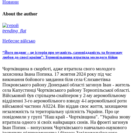
Новини
About the author
trending_flat
Небесне військо
“Його подвиг – це історія про мужність, самовідданість та безмежну
любов до своєї країни”: Тернопільщина втратила молодого бійця
Чортківщина в скорботі, адже втратила свого молодого
захисника Івана Попика. 17 жовтня 2024 року під час
виконання бойового завдання біля села Єлизаветівка
Покровського району Донецької області загинув Іван - житель
села Капустинці Чортківського району Тернопільської області.
Військовий був стрільцем-снайпером у 2-му аеромобільному
відділенні 3-го аеромобільного взводу 4-ї аеромобільної роти
військової частини А0224. Він віддав своє життя, захищаючи
незалежність та територіальну цілісність України. Про це
повідомили у групі "Наш край - Чортківщина". "Україна знову
втратила одного зі своїх найкращих синів. На фронті загинув
Іван Попик – випускник Чортківського навчально-наукового
інституту підприємництва і бізнесу Західноукраїнського