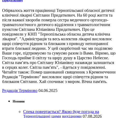
Придаткевич
Обірвалось життя працівниці Тернопільської обласної дитячої
клінічної лікарні Світлани Придаткевич. На 60 році життя та
після важкої хвороби померла сестра медичного ортопедо-
травматологічного дитячого відділення з травматологічним
пунктом Світлана Юліанівна Придаткевич. Про це
повідомили у КНП "Тернопільська обласна дитяча клінічна
лікарня". "Адміністрація та весь колектив лікарні висловлює
щирі співчуття рідним та близьким з приводу непоправної
втрати близької людини. У цей скорботний час ми поділяємо
Ваше горе, підтримуємо та сумуємо разом із Вами. Віримо, що
Господь прийме її світлу та щиру душу в Царство Небесне.
Світла пам’ять про Світлану Юліанівну назавжди залишиться
в серцях колег. Світла пам’ять", - йдеться у повідомленні.
Читайте також: Помер шанований священник з Кременеччини
Редакція "Терміново" висловлює щирі співчуття рідним та
близьким Світлани. Хай спочиває з миром. Вічна пам'ять.
Редакція Терміново
04.06.2025
Новини
Спека повертається? Якою буде погода на
Тернопільщині цими вихідними
07.08.2026