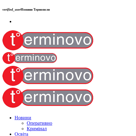
verified_user
Новини Тернополя
Новини
Оперативно
Кримінал
Освіта