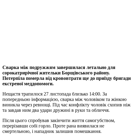
Сварка між подружжям завершилася летально для
сорокатрирічної жительки Борщівського району.
Потерпіла померла від крововтрати ще до приїзду бригади
екстреної меддопомоги.
Нещастя трапилося 27 листопада близько 14:00. За
попередньою інформацією, сварка між чоловіком та жінкою
виникла через ревнощі. Під час конфлікту чоловік схопив ніж
та завдав ним два удари дружині в руки та обличчя.
Після цього спробував закінчити життя самогубством,
перерізавши собі горло. Проте рана виявилася не
смертельною, і нападник залишив помешкання.