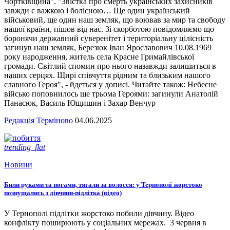
Чортківщина". "Звістка про смерть українських захисників
завжди є важкою і болісною… Ще один український
військовий, ще один наш земляк, що воював за мир та свободу
нашої країни, пішов від нас. Зі скорботою повідомляємо що
боронячи державний суверенітет і територіальну цілісність
загинув наш земляк, Березюк Іван Ярославович 10.08.1969
року народження, житель села Красне Гримайлівської
громади. Світлий спомин про нього назавжди залишиться в
наших серцях. Щирі співчуття рідним та близьким нашого
славного Героя", - йдеться у дописі. Читайте також: Небесне
військо поповнилось ще трьома Героями: загинули Анатолій
Панасюк, Василь Ющишин і Захар Венчур
Редакція Терміново
04.06.2025
trending_flat
Новини
Били руками та ногами, тягали за волосся: у Тернополі жорстоко
познущались з дівчини-підлітка (відео)
У Тернополі підлітки жорстоко побили дівчину. Відео
конфлікту поширюють у соціальних мережах. 3 червня в