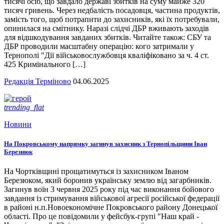
тисячі осіб, що завдало державі збитків на суму майже 320
тисяч гривень. Через недбалість посадовця, частина продуктів,
замість того, щоб потрапити до захисників, які їх потребували,
опинилася на смітнику. Наразі слідчі ДБР вживають заходів
для відшкодування завданих збитків. Читайте також: СБУ та
ДБР проводили масштабну операцію: кого затримали у
Тернополі "Дії військовослужбовця кваліфіковано за ч. 4 ст.
425 Кримінального […]
Редакція Терміново
04.06.2025
trending_flat
Новини
На Покровському напрямку загинув захисник з Тернопільщини Іван
Березнюк
На Чортківщині прощатимуться із захисником Іваном
Березюком, який боронив українську землю від загарбників.
Загинув воїн 3 червня 2025 року під час виконання бойового
завдання із стримування військової агресії російської федерації
в районі н.п.Новоекономічне Покровського району Донецької
області. Про це повідомили у фейсбук-групі "Наш край -