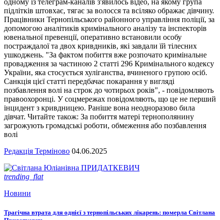
одному із телеграм-каналів з'явилось відео, на якому група
підлітків штовхає, тягає за волосся та всіляко ображає дівчину.
Працівники Тернопільського районного управління поліції, за
допомогою аналітиків кримінального аналізу та інспекторів
ювенальної превенції, оперативно встановили особу
постраждалої та двох кривдників, які завдали їй тілесних
ушкоджень. "За фактом побиття вже розпочато кримінальне
провадження за частиною 2 статті 296 Кримінального кодексу
України, яка стосується хуліганства, вчиненого групою осіб.
Санкція цієї статті передбачає покарання у вигляді
позбавлення волі на строк до чотирьох років", - повідомляють
правоохоронці. У соцмережах повідомляють, що це не перший
інцидент з кривдницею. Раніше вона неодноразово била
дівчат. Читайте також: За побиття матері тернополянину
загрожують громадські роботи, обмеження або позбавлення
волі
Редакція Терміново
04.06.2025
trending_flat
Новини
Трагічна втрата для однієї з тернопільських лікарень: померла Світлана