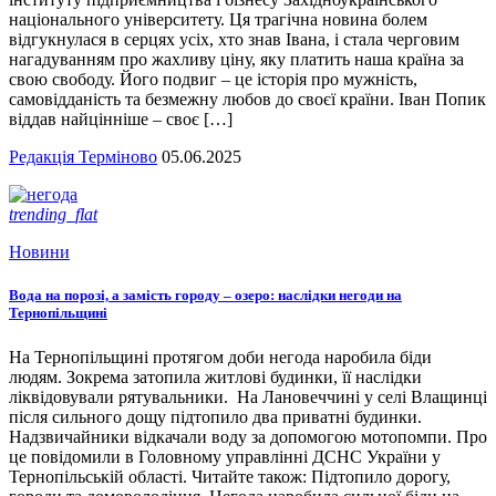
національного університету. Ця трагічна новина болем
відгукнулася в серцях усіх, хто знав Івана, і стала черговим
нагадуванням про жахливу ціну, яку платить наша країна за
свою свободу. Його подвиг – це історія про мужність,
самовідданість та безмежну любов до своєї країни. Іван Попик
віддав найцінніше – своє […]
Редакція Терміново
05.06.2025
trending_flat
Новини
Вода на порозі, а замість городу – озеро: наслідки негоди на
Тернопільщині
На Тернопільщині протягом доби негода наробила біди
людям. Зокрема затопила житлові будинки, її наслідки
ліквідовували рятувальники. На Лановеччині у селі Влащинці
після сильного дощу підтопило два приватні будинки.
Надзвичайники відкачали воду за допомогою мотопомпи. Про
це повідомили в Головному управлінні ДСНС України у
Тернопільській області. Читайте також: Підтопило дорогу,