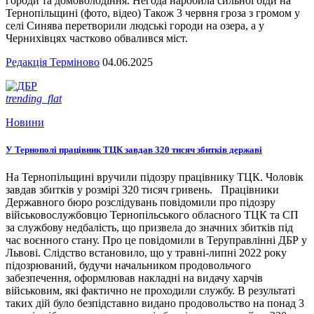
городи та домоволодіння. Негода наробила сильної біди на
Тернопільщині (фото, відео) Також 3 червня гроза з громом у
селі Синява перетворили людські городи на озера, а у
Чернихівцях частково обвалився міст.
Редакція Терміново
04.06.2025
trending_flat
Новини
У Тернополі працівник ТЦК завдав 320 тисяч збитків державі
На Тернопільщині вручили підозру працівнику ТЦК. Чоловік
завдав збитків у розмірі 320 тисяч гривень. Працівники
Державного бюро розслідувань повідомили про підозру
військовослужбовцю Тернопільського обласного ТЦК та СП
за службову недбалість, що призвела до значних збитків під
час воєнного стану. Про це повідомили в Теруправлінні ДБР у
Львові. Слідство встановило, що у травні-липні 2022 року
підозрюваний, будучи начальником продовольчого
забезпечення, оформлював накладні на видачу харчів
військовим, які фактично не проходили службу. В результаті
таких дій було безпідставно видано продовольство на понад 3