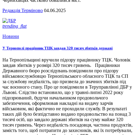
Чернихівцях частково обвалився міст.
Редакція Терміново
04.06.2025
trending_flat
Новини
У Тернополі працівник ТЦК завдав 320 тисяч збитків державі
На Тернопільщині вручили підозру працівнику ТЦК. Чоловік
завдав збитків у розмірі 320 тисяч гривень. Працівники
Державного бюро розслідувань повідомили про підозру
військовослужбовцю Тернопільського обласного ТЦК та СП
за службову недбалість, що призвела до значних збитків під
час воєнного стану. Про це повідомили в Теруправлінні ДБР у
Львові. Слідство встановило, що у травні-липні 2022 року
підозрюваний, будучи начальником продовольчого
забезпечення, оформлював накладні на видачу харчів
військовим, які фактично не проходили службу. В результаті
таких дій було безпідставно видано продовольство на понад 3
тисячі осіб, що завдало державі збитків на суму майже 320
тисяч гривень. Через недбалість посадовця, частина продуктів,
замість того, щоб потрапити до захисників, які їх потребували,