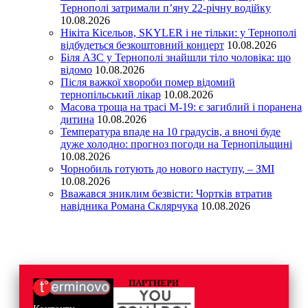
Тернополі затримали п’яну 22-річну водійку
10.08.2026
Нікіта Кісельов, SKYLER і не тільки: у Тернополі
відбудеться безкоштовний концерт
10.08.2026
Біля АЗС у Тернополі знайшли тіло чоловіка: що
відомо
10.08.2026
Після важкої хвороби помер відомий
тернопільський лікар
10.08.2026
Масова троща на трасі М-19: є загиблий і поранена
дитина
10.08.2026
Температура впаде на 10 градусів, а вночі буде
дуже холодно: прогноз погоди на Тернопільщині
10.08.2026
Чорнобиль готують до нового наступу, – ЗМІ
10.08.2026
Вважався зниклим безвісти: Чортків втратив
навідника Романа Склярчука
10.08.2026
ПАРТНЕРИ