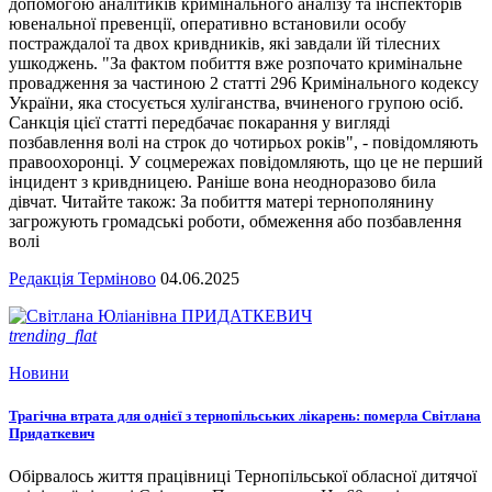
допомогою аналітиків кримінального аналізу та інспекторів
ювенальної превенції, оперативно встановили особу
постраждалої та двох кривдників, які завдали їй тілесних
ушкоджень. "За фактом побиття вже розпочато кримінальне
провадження за частиною 2 статті 296 Кримінального кодексу
України, яка стосується хуліганства, вчиненого групою осіб.
Санкція цієї статті передбачає покарання у вигляді
позбавлення волі на строк до чотирьох років", - повідомляють
правоохоронці. У соцмережах повідомляють, що це не перший
інцидент з кривдницею. Раніше вона неодноразово била
дівчат. Читайте також: За побиття матері тернополянину
загрожують громадські роботи, обмеження або позбавлення
волі
Редакція Терміново
04.06.2025
trending_flat
Новини
Трагічна втрата для однієї з тернопільських лікарень: померла Світлана
Придаткевич
Обірвалось життя працівниці Тернопільської обласної дитячої