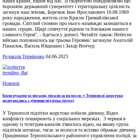
нашої країни, пішов від нас. Зі скорботою повідомляємо що
боронячи державний суверенітет і територіальну цілісність
загинув наш земляк, Березюк Іван Ярославович 10.08.1969
року народження, житель села Красне Гримайлівської
громади. Світлий спомин про нього назавжди залишиться в
наших серцях. Щирі співчуття рідним та близьким нашого
славного Героя", - йдеться у дописі. Читайте також: Небесне
військо поповнилось ще трьома Героями: загинули Анатолій
Панасюк, Василь Ющишин і Захар Венчур
Редакція Терміново
04.06.2025
trending_flat
Новини
Били руками та ногами, тягали за волосся: у Тернополі жорстоко
познущались з дівчини-підлітка (відео)
У Тернополі підлітки жорстоко побили дівчину. Відео
конфлікту поширюють у соціальних мережах. 3 червня в
одному із телеграм-каналів з'явилось відео, на якому група
підлітків штовхає, тягає за волосся та всіляко ображає дівчину.
Працівники Тернопільського районного управління поліції, за