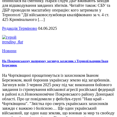
опинилася на смітнику. Наразі слідчі ДБР вживають заходів
для відшкодування завданих збитків. Читайте також: СБУ та
ДБР проводили масштабну операцію: кого затримали у
Тернополі "Дії військовослужбовця кваліфіковано за ч. 4 ст.
425 Кримінального […]
Редакція Терміново
04.06.2025
trending_flat
Новини
На Покровському напрямку загинув захисник з Тернопільщини Іван
Березнюк
На Чортківщині прощатимуться із захисником Іваном
Березюком, який боронив українську землю від загарбників.
Загинув воїн 3 червня 2025 року під час виконання бойового
завдання із стримування військової агресії російської федерації
в районі н.п.Новоекономічне Покровського району Донецької
області. Про це повідомили у фейсбук-групі "Наш край -
Чортківщина". "Звістка про смерть українських захисників
завжди є важкою і болісною… Ще один український
військовий, ще один наш земляк, що воював за мир та свободу