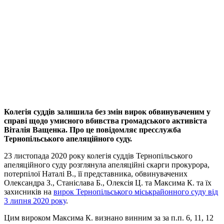
Колегія суддів залишила без змін вирок обвинуваченим у
справі щодо умисного вбивства громадського активіста
Віталія Ващенка. Про це повідомляє пресслужба
Тернопільського апеляційного суду.
23 листопада 2020 року колегія суддів Тернопільського
апеляційного суду розглянула апеляційні скарги прокурора,
потерпілої Наталі В., її представника, обвинувачених
Олександра З., Станіслава Б., Олексія Ц. та Максима К. та їх
захисників на
вирок Тернопільського міськрайонного суду від
3 липня 2020 року
.
Цим вироком Максима К. визнано винним за за п.п. 6, 11, 12