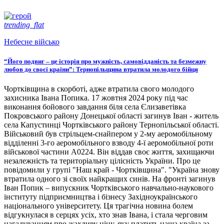
trending_flat
Небесне військо
“Його подвиг – це історія про мужність, самовідданість та безмежну
любов до своєї країни”: Тернопільщина втратила молодого бійця
Чортківщина в скорботі, адже втратила свого молодого
захисника Івана Попика. 17 жовтня 2024 року під час
виконання бойового завдання біля села Єлизаветівка
Покровського району Донецької області загинув Іван - житель
села Капустинці Чортківського району Тернопільської області.
Військовий був стрільцем-снайпером у 2-му аеромобільному
відділенні 3-го аеромобільного взводу 4-ї аеромобільної роти
військової частини А0224. Він віддав своє життя, захищаючи
незалежність та територіальну цілісність України. Про це
повідомили у групі "Наш край - Чортківщина". "Україна знову
втратила одного зі своїх найкращих синів. На фронті загинув
Іван Попик – випускник Чортківського навчально-наукового
інституту підприємництва і бізнесу Західноукраїнського
національного університету. Ця трагічна новина болем
відгукнулася в серцях усіх, хто знав Івана, і стала черговим
нагадуванням про жахливу ціну, яку платить наша країна за