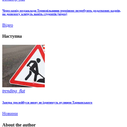
Через ковід медзаклади Тернопільщини терміново потребують додаткових кадрів,
на допомогу кличуть навіть студентів (відео)
Відео
Наступна
trending_flat
Завтра тролейбуси знову не їздитимуть вулицею Тарнавського
Новини
About the author