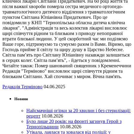
клінічної лікарні Світлани Придаткевич. На 60 році життя та
після важкої хвороби померла сестра медичного ортопедо-
травматологічного дитячого відділення з травматологічним
пунктом Світлана Юліанівна Придаткевич. Про це
повідомили у КНП "Тернопільська обласна дитяча клінічна
лікарня". "Адміністрація та весь колектив лікарні висловлює
щирі співчуття рідним та близьким з приводу непоправної
втрати близької людини. У цей скорботний час ми поділяємо
Ваше горе, підтримуємо та сумуємо разом із Вами. Віримо, що
Господь прийме її світлу та щиру душу в Царство Небесне.
Світла пам’ять про Світлану Юліанівну назавжди залишиться
в серцях колег. Світла пам’ять", - йдеться у повідомленні.
Читайте також: Помер шанований священник з Кременеччини
Редакція "Терміново" висловлює щирі співчуття рідним та
близьким Світлани. Хай спочиває з миром. Вічна пам'ять.
Редакція Терміново
04.06.2025
Новини
Найсмачніші огірки за 20 хвилин і без стерилізації:
рецепт
10.08.2026
Було лише 20 років: на фронті загинув Герой з
Тернопільщини
10.08.2026
Утікала, лаялася та ховалася від поліції: у