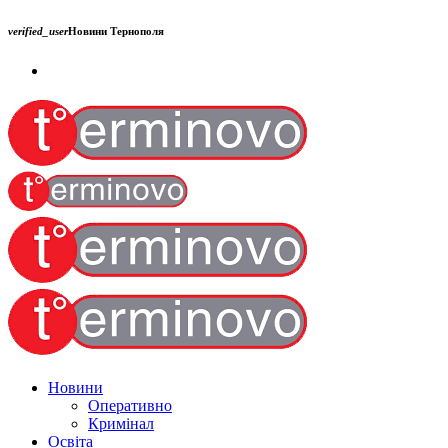
verified_user
Новини Тернополя
Новини
Оперативно
Кримінал
Освіта