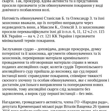
скарги. Так, прокурор, вдова активіста та її представник
просили призначити усім обвинуваченим покарання у виді
довічного позбавлення волі.
Натомість обвинувачені Станіслав Б. та Олександр З. та їхні
захисники вважали, що їх потрібно виправдати через
недоведеність вини, а Максим К., Олексій З. із захисниками
просили перекваліфікувати їхні дії із п.п. 6, 11, 12 ч.2 ст. 115
КК України — на ч. 2 ст. 121 КК України і призначити
мінімальний термін покарання.
Заслухавши суддю – доповідача, доводи прокурора, думку
потерпілої та її захисника, аргументи обвинувачених та їх
захисників, перевіривши матеріали кримінального
провадження та обговоривши матеріали справи в межах
поданих апеляційних скарг, колегія суддів Тернопільського
апеляційного суду прийшла до висновку, що суд першої
інстанції виніс справедливе покарання, співмірне тяжкості
скоєного злочину та особам обвинувачених, яке є необхідним і
достатнім для їхнього виправлення та попередження нових
злочинів, тому апеляційні скарги слід залишити без
задоволення, а вирок суду першої інстанції – без змін.
Нагадаємо, громадського активіста, члена ГО «Народна рада»,
депутата Кременецької міської ради Віталія Ващенка 26 травня
2016 року побили кийками, завдавши важких травм, від яких