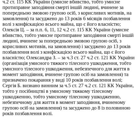
ч.2 ст. 115 КК України (умисне вбивство, тобто умисне
протиправне заподіяння смерті іншій людині, вчинене за
попередньою змовою групою осіб, з корисливих мотивів, на
замовлення) та засуджено до 13 років 6 місяців позбавлення
волі з конфіскацією всього майна, що є його власністю;
Олексія Ц. – за п.п. 6, 11, 12 ч.2 ст. 115 КК України (умисне
вбивство, тобто умисне протиправне заподіяння смерті іншій
людині, вчинене за попередньою змовою групою осіб, з
корисливих мотивів, на замовлення) і засуджено до 13 років
позбавлення волі з конфіскацією всього майна, що є його
власністю; Олександра З. – за ч.3 ст. 27 ч.2 ст. 121 КК України
(організація умисного тяжкого тілесного ушкодження, тобто
умисного тілесного ушкодження, небезпечного для життя в
момент заподіяння, вчинене групою осіб на замовлення) та
призначено покарання у виді 10 років позбавлення волі;
Сергія Б. визнано винним за ч.5 ст. 27 ч.2 ст. 121 КК України,
тобто у посібництві в умисному тяжкому тілесному
ушкодженню, тобто умисному тілесному ушкодженню,
небезпечному для життя в момент заподіяння, вчиненому
групою осіб на замовлення) та засуджено до 8 із половиною
років позбавлення волі.