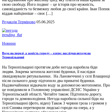
свою свободу. Його подвиг – це історія про мужність,
самовідданість та безмежну любов до своєї країни. Іван Попик
віддав найцінніше – своє […]
Редакція Терміново
05.06.2025
trending_flat
Новини
Вода на порозі, а замість городу – озеро: наслідки негоди на
Тернопільщині
На Тернопільщині протягом доби негода наробила біди
людям. Зокрема затопила житлові будинки, її наслідки
ліквідовували рятувальники. На Лановеччині у селі Влащинці
після сильного дощу підтопило два приватні будинки.
Надзвичайники відкачали воду за допомогою мотопомпи. Про
це повідомили в Головному управлінні ДСНС України у
Тернопільській області. Читайте також: Підтопило дорогу,
городи та домоволодіння. Негода наробила сильної біди на
Тернопільщині (фото, відео) Також 3 червня гроза з громом у
селі Синява перетворили людські городи на озера, а у