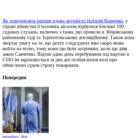
Як повідомляла раніше вдова активіста Наталія Ващенко
, у
справі вбивства її чоловіка загалом відбулося близько 100
судових слухань, включно з тими, що провели в Зборівському
районному суді та Тернопільському апеляційному. Також вона
звертає увагу на те, що дехто з підсудних вже скоро може
вийти на волю, тому вони що були затримані, коли ще діяв
закон Савченко. Відтак один день перебування під вартою в
СІЗО їм зараховується за два дні позбавлення волі при
обчисленні судом строку покарання.
Попередня
trending_flat