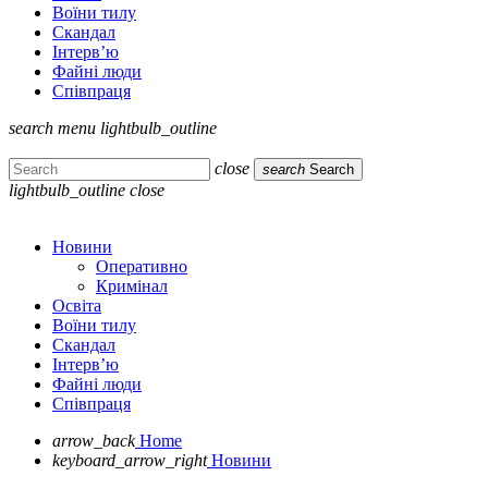
Воїни тилу
Скандал
Інтерв’ю
Файні люди
Співпраця
search
menu
lightbulb_outline
close
search
Search
lightbulb_outline
close
Новини
Оперативно
Кримінал
Освіта
Воїни тилу
Скандал
Інтерв’ю
Файні люди
Співпраця
arrow_back
Home
keyboard_arrow_right
Новини