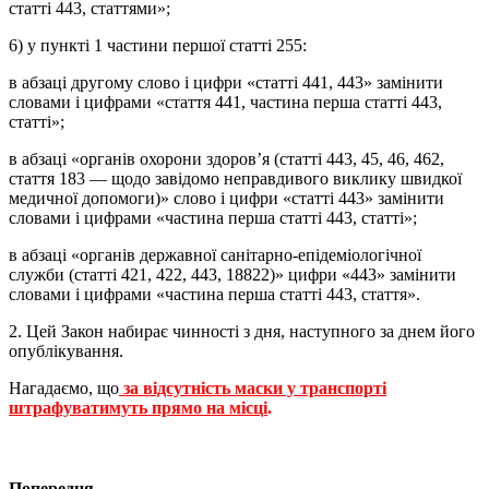
статті 443, статтями»;
6) у пункті 1 частини першої статті 255:
в абзаці другому слово і цифри «статті 441, 443» замінити
словами і цифрами «стаття 441, частина перша статті 443,
статті»;
в абзаці «органів охорони здоров’я (статті 443, 45, 46, 462,
стаття 183 — щодо завідомо неправдивого виклику швидкої
медичної допомоги)» слово і цифри «статті 443» замінити
словами і цифрами «частина перша статті 443, статті»;
в абзаці «органів державної санітарно-епідеміологічної
служби (статті 421, 422, 443, 18822)» цифри «443» замінити
словами і цифрами «частина перша статті 443, стаття».
2. Цей Закон набирає чинності з дня, наступного за днем його
опублікування.
Нагадаємо, що
за відсутність маски у транспорті
штрафуватимуть прямо на місці
.
Попередня