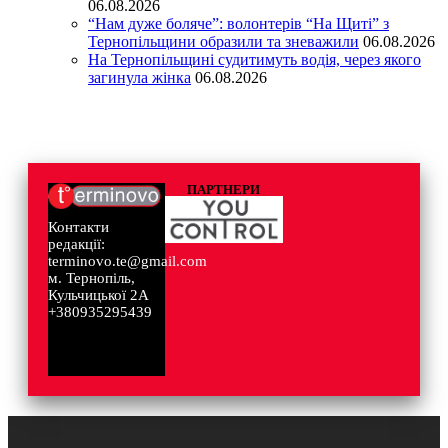
06.08.2026
“Нам дуже боляче”: волонтерів “На Щиті” з
Тернопільщини образили та зневажили
06.08.2026
На Тернопільщині судитимуть водія, через якого
загинула жінка
06.08.2026
ПАРТНЕРИ
Контакти
редакції:
terminovo.te@gmail.com
м. Тернопіль,
Кульчицької 2А
+380935295439