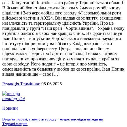
села Капустинці Чортківського району Тернопільської області.
Військовий був стрільцем-снайпером у 2-му аеромобільному
відділенні 3-го аеромобільного взводу 4-ї аеромобільної роти
військової частини А0224. Він віддав своє життя, захищаючи
незалежність та територіальну цілісність України. Про це
повідомили у групі "Наш край - Чортківщина". "Україна знову
втратила одного зі своїх найкращих синів. На фронті загинув
Іван Попик – випускник Чортківського навчально-наукового
інституту підприємництва і бізнесу Західноукраїнського
національного університету. Ця трагічна новина болем
відгукнулася в серцях усіх, хто знав Івана, і стала черговим
нагадуванням про жахливу ціну, яку платить наша країна за
свою свободу. Його подвиг – це історія про мужність,
самовідданість та безмежну любов до своєї країни. Іван Попик
віддав найцінніше – своє […]
Редакція Терміново
05.06.2025
trending_flat
Новини
Вода на порозі, а замість городу – озеро: наслідки негоди на
Тернопільщині