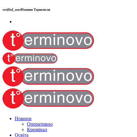
verified_user
Новини Тернополя
Новини
Оперативно
Кримінал
Освіта