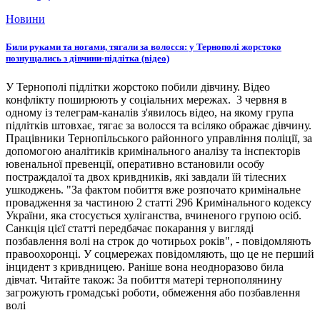
Новини
Били руками та ногами, тягали за волосся: у Тернополі жорстоко
познущались з дівчини-підлітка (відео)
У Тернополі підлітки жорстоко побили дівчину. Відео
конфлікту поширюють у соціальних мережах. 3 червня в
одному із телеграм-каналів з'явилось відео, на якому група
підлітків штовхає, тягає за волосся та всіляко ображає дівчину.
Працівники Тернопільського районного управління поліції, за
допомогою аналітиків кримінального аналізу та інспекторів
ювенальної превенції, оперативно встановили особу
постраждалої та двох кривдників, які завдали їй тілесних
ушкоджень. "За фактом побиття вже розпочато кримінальне
провадження за частиною 2 статті 296 Кримінального кодексу
України, яка стосується хуліганства, вчиненого групою осіб.
Санкція цієї статті передбачає покарання у вигляді
позбавлення волі на строк до чотирьох років", - повідомляють
правоохоронці. У соцмережах повідомляють, що це не перший
інцидент з кривдницею. Раніше вона неодноразово била
дівчат. Читайте також: За побиття матері тернополянину
загрожують громадські роботи, обмеження або позбавлення
волі