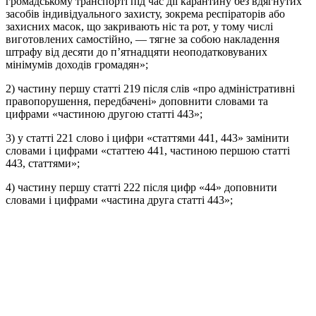
громадському транспорті під час дії карантину без вдягнутих
засобів індивідуального захисту, зокрема респіраторів або
захисних масок, що закривають ніс та рот, у тому числі
виготовлених самостійно, — тягне за собою накладення
штрафу від десяти до п’ятнадцяти неоподатковуваних
мінімумів доходів громадян»;
2) частину першу статті 219 після слів «про адміністративні
правопорушення, передбачені» доповнити словами та
цифрами «частиною другою статті 443»;
3) у статті 221 слово і цифри «статтями 441, 443» замінити
словами і цифрами «статтею 441, частиною першою статті
443, статтями»;
4) частину першу статті 222 після цифр «44» доповнити
словами і цифрами «частина друга статті 443»;