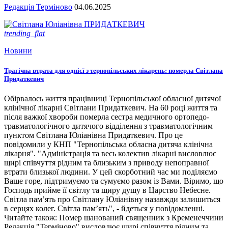
Редакція Терміново
04.06.2025
trending_flat
Новини
Трагічна втрата для однієї з тернопільських лікарень: померла Світлана
Придаткевич
Обірвалось життя працівниці Тернопільської обласної дитячої
клінічної лікарні Світлани Придаткевич. На 60 році життя та
після важкої хвороби померла сестра медичного ортопедо-
травматологічного дитячого відділення з травматологічним
пунктом Світлана Юліанівна Придаткевич. Про це
повідомили у КНП "Тернопільська обласна дитяча клінічна
лікарня". "Адміністрація та весь колектив лікарні висловлює
щирі співчуття рідним та близьким з приводу непоправної
втрати близької людини. У цей скорботний час ми поділяємо
Ваше горе, підтримуємо та сумуємо разом із Вами. Віримо, що
Господь прийме її світлу та щиру душу в Царство Небесне.
Світла пам’ять про Світлану Юліанівну назавжди залишиться
в серцях колег. Світла пам’ять", - йдеться у повідомленні.
Читайте також: Помер шанований священник з Кременеччини
Редакція "Терміново" висловлює щирі співчуття рідним та