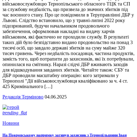
військовослужбовцю Тернопільського обласного ТЦК та СП
за службову недбалість, що призвела до значних збитків під
час воєнного стану. Про це повідомили в Теруправлінні ДБР у
Львові. Слідство встановило, що у травні-липні 2022 року
підозрюваний, будучи начальником продовольчого
забезпечення, оформлював накладні на видачу харчів
військовим, які фактично не проходили службу. В результаті
таких дій було безпідставно видано продовольство на понад 3
тисячі осіб, що завдало державі збитків на суму майже 320
тисяч гривень. Через недбалість посадовця, частина продуктів,
замість того, щоб потрапити до захисників, які їх потребували,
опинилася на смітнику. Наразі слідчі ДБР вживають заходів
для відшкодування завданих збитків. Читайте також: СБУ та
ДБР проводили масштабну операцію: кого затримали у
Тернополі "Дії військовослужбовця кваліфіковано за ч. 4 ст.
425 Кримінального […]
Редакція Терміново
04.06.2025
trending_flat
Новини
На Покровському напрямку загинув захисник з Тернопільщини Іван