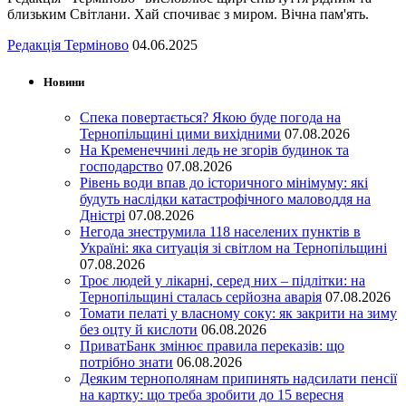
близьким Світлани. Хай спочиває з миром. Вічна пам'ять.
Редакція Терміново
04.06.2025
Новини
Спека повертається? Якою буде погода на
Тернопільщині цими вихідними
07.08.2026
На Кременеччині ледь не згорів будинок та
господарство
07.08.2026
Рівень води впав до історичного мінімуму: які
будуть наслідки катастрофічного маловоддя на
Дністрі
07.08.2026
Негода знеструмила 118 населених пунктів в
Україні: яка ситуація зі світлом на Тернопільщині
07.08.2026
Троє людей у лікарні, серед них – підлітки: на
Тернопільщині сталась серйозна аварія
07.08.2026
Томати пелаті у власному соку: як закрити на зиму
без оцту й кислоти
06.08.2026
ПриватБанк змінює правила переказів: що
потрібно знати
06.08.2026
Деяким тернополянам припинять надсилати пенсії
на картку: що треба зробити до 15 вересня