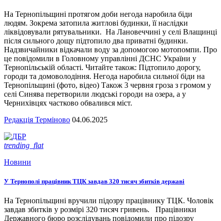
На Тернопільщині протягом доби негода наробила біди
людям. Зокрема затопила житлові будинки, її наслідки
ліквідовували рятувальники. На Лановеччині у селі Влащинці
після сильного дощу підтопило два приватні будинки.
Надзвичайники відкачали воду за допомогою мотопомпи. Про
це повідомили в Головному управлінні ДСНС України у
Тернопільській області. Читайте також: Підтопило дорогу,
городи та домоволодіння. Негода наробила сильної біди на
Тернопільщині (фото, відео) Також 3 червня гроза з громом у
селі Синява перетворили людські городи на озера, а у
Чернихівцях частково обвалився міст.
Редакція Терміново
04.06.2025
trending_flat
Новини
У Тернополі працівник ТЦК завдав 320 тисяч збитків державі
На Тернопільщині вручили підозру працівнику ТЦК. Чоловік
завдав збитків у розмірі 320 тисяч гривень. Працівники
Державного бюро розслідувань повідомили про підозру