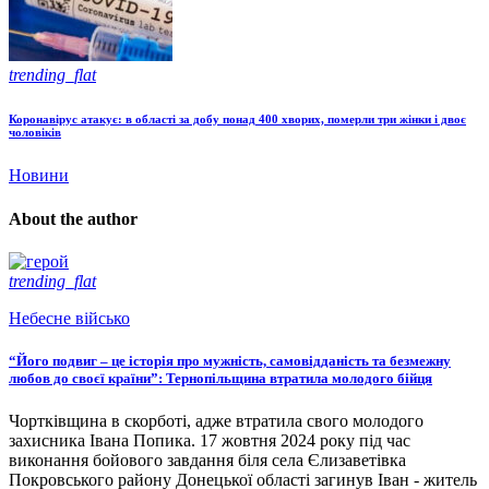
trending_flat
Коронавірус атакує: в області за добу понад 400 хворих, померли три жінки і двоє
чоловіків
Новини
About the author
trending_flat
Небесне військо
“Його подвиг – це історія про мужність, самовідданість та безмежну
любов до своєї країни”: Тернопільщина втратила молодого бійця
Чортківщина в скорботі, адже втратила свого молодого
захисника Івана Попика. 17 жовтня 2024 року під час
виконання бойового завдання біля села Єлизаветівка
Покровського району Донецької області загинув Іван - житель