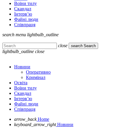
Воїни тилу
Скандал
Інтерв’ю
Файні люди
Співпраця
search
menu
lightbulb_outline
close
search
Search
lightbulb_outline
close
Новини
Оперативно
Кримінал
Освіта
Воїни тилу
Скандал
Інтерв’ю
Файні люди
Співпраця
arrow_back
Home
keyboard_arrow_right
Новини