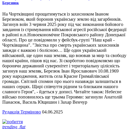
Березнюк
На Чортківщині прощатимуться із захисником Іваном
Березюком, який боронив українську землю від загарбників.
Загинув воїн 3 червня 2025 року під час виконання бойового
завдання із стримування військової агресії російської федерації
в районі н.п.Новоекономічне Покровського району Донецької
області. Про це повідомили у фейсбук-групі "Наш край -
Чортківщина". "Звістка про смерть українських захисників
завжди є важкою і болісною… Ще один український
військовий, ще один наш земляк, що воював за мир та свободу
нашої країни, пішов від нас. Зі скорботою повідомляємо що
боронячи державний суверенітет і територіальну цілісність
загинув наш земляк, Березюк Іван Ярославович 10.08.1969
року народження, житель села Красне Гримайлівської
громади. Світлий спомин про нього назавжди залишиться в
наших серцях. Щирі співчуття рідним та близьким нашого
славного Героя", - йдеться у дописі. Читайте також: Небесне
військо поповнилось ще трьома Героями: загинули Анатолій
Панасюк, Василь Ющишин і Захар Венчур
Редакція Терміново
04.06.2025
trending_flat