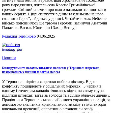
загинув наш земляк, Березюк Іван Ярославович 10.08.1969
року народження, житель села Красне Гримайлівської
громади. Світлий спомин про нього назавжди залишиться в
наших серцях. Щирі співчуття рідним та близьким нашого
славного Героя", - йдеться у дописі. Читайте також: Небесне
військо поповнилось ще трьома Героями: загинули Анатолій
Панасюк, Василь Ющишин і Захар Венчур
Редакція Терміново
04.06.2025
trending_flat
Новини
Били руками та ногами, тягали за волосся: у Тернополі жорстоко
познущались з дівчини-підлітка (відео)
У Тернополі підлітки жорстоко побили дівчину. Відео
конфлікту поширюють у соціальних мережах. 3 червня в
одному із телеграм-каналів з'явилось відео, на якому група
підлітків штовхає, тягає за волосся та всіляко ображає дівчину.
Працівники Тернопільського районного управління поліції, за
допомогою аналітиків кримінального аналізу та інспекторів
ювенальної превенції, оперативно встановили особу