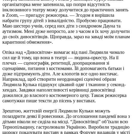
організаторка мене запевнила, що попри відсутність
інклюзивного театру можу долучитися до практичних занять
в Zoom, — пригадує режисерка. — Згодом я вирішила
набрати групу дітей з інвалідністю. Пробуємо працювати.
Маю шестеро учнів, серед них діти з синдромом Дауна та
аутизмом. Мені дуже непросто, але з часом я їх хочу долучити
до своїх дивосвітівців. Щоправда, зараз на заваді моїм планам
карантинні обмеження».
Опіка над «Дивосвітом» вимагає від пані Людмили чимало
сил ще й тому, що вона в театрі — людина-оркестр. На її
плечах — сценографія, репетиції, доопрацювання зі
сценаріями, питання з костюмами. Їй допомагають батьки і
дуже підтримують діти. Але клопотів все одно вистачає.
Наприклад, щоб створити неординарні сценічні образи
Людмила Кулька підшукує цікавий одяг і тканини у секонд-
хендах. Завдяки наполегливості керівниці дивосвітівці
дожилися до власного костюмерного цеху. Також режисерка
самотужки пише тексти до пісень у виставах.
Зрештою, життєвій енергії Людмили Кульки можуть
позаздрити деякі її ровесники. До оголошення пандемії вона з
дітьми ніколи не сиділа на місці. “Дивосвітівці” об’їхали всю
Тернопільщину, гастролювали Україною. Виробили традицію
щороку показувати виставу в рамках Форуму видавців у місті