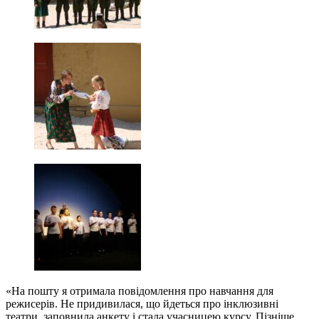
«На пошту я отримала повідомлення про навчання для
режисерів. Не придивилася, що йдеться про інклюзивні
театри, заповнила анкету і стала учасницею курсу. Пізніше