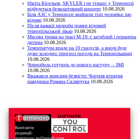
Нікіта Кісельов, SKYLER і не тільки: у Тернополі
відбудеться безкоштовний концерт
10.08.2026
Біля АЗС у Тернополі знайшли тіло чоловіка: що
відомо
10.08.2026
Після важкої хвороби помер відомий
тернопільський лікар
10.08.2026
Масова троща на трасі М-19: є загиблий і поранена
дитина
10.08.2026
Температура впаде на 10 градусів, а вночі буде
дуже холодно: прогноз погоди на Тернопільщині
10.08.2026
Чорнобиль готують до нового наступу, – ЗМІ
10.08.2026
Вважався зниклим безвісти: Чортків втратив
навідника Романа Склярчука
10.08.2026
ПАРТНЕРИ
Контакти
редакції:
terminovo.te@gmail.com