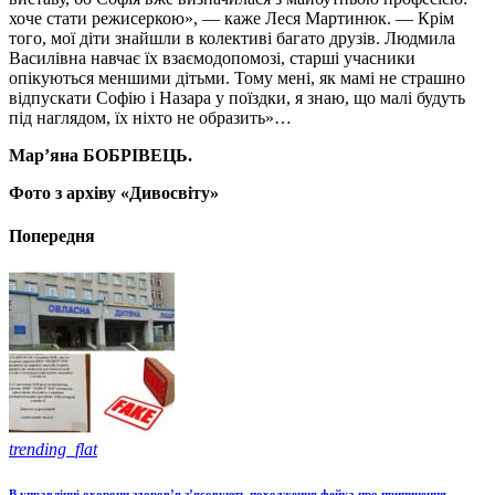
хоче стати режисеркою», — каже Леся Мартинюк. — Крім
того, мої діти знайшли в колективі багато друзів. Людмила
Василівна навчає їх взаємодопомозі, старші учасники
опікуються меншими дітьми. Тому мені, як мамі не страшно
відпускати Софію і Назара у поїздки, я знаю, що малі будуть
під наглядом, їх ніхто не образить»…
Мар’яна БОБРІВЕЦЬ.
Фото з архіву «Дивосвіту»
Попередня
trending_flat
В управлінні охорони здоров’я з’ясовують походження фейка про припинення