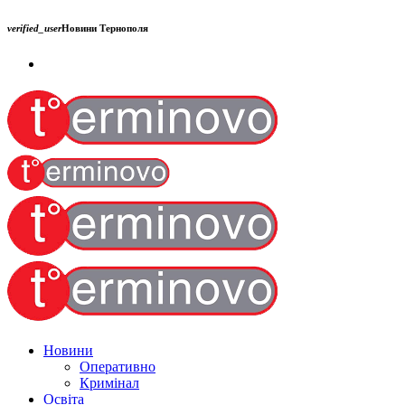
verified_user
Новини Тернополя
Новини
Оперативно
Кримінал
Освіта