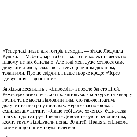
«Тепер такі назви для театрів немодні, — зітхає Людмила
Кулька. — Мабуть, зараз я б назвала свій колектив якось по-
іншому, не так банально. Але тоді мені дуже хотілося саме
дивувати людей, глядачів і дітей: сценічним дійством,
талантами. Про це свідчить і наше творче кредо: «Через
здивування — до істини».
За кілька десятиліть у «Дивосвіті» виросло багато дітей.
Режисерка зізнається: хоч і влаштовувала конкурсний відбір у
групи, та не могла відмовити тим, хто гаряче прагнув
долучитися до гри у виставах. Нерідко заспокоювала
схвильовану дитину: «Якщо тобі дуже хочеться, будь ласка,
приходи до театру». Інколи «Дивосвіт» був переповненим,
кожну групу відвідували понад 30 дітей. Праця зі стількома
юними підопічними була нелегкою.