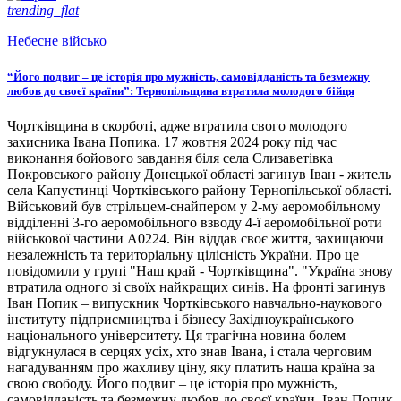
trending_flat
Небесне військо
“Його подвиг – це історія про мужність, самовідданість та безмежну
любов до своєї країни”: Тернопільщина втратила молодого бійця
Чортківщина в скорботі, адже втратила свого молодого
захисника Івана Попика. 17 жовтня 2024 року під час
виконання бойового завдання біля села Єлизаветівка
Покровського району Донецької області загинув Іван - житель
села Капустинці Чортківського району Тернопільської області.
Військовий був стрільцем-снайпером у 2-му аеромобільному
відділенні 3-го аеромобільного взводу 4-ї аеромобільної роти
військової частини А0224. Він віддав своє життя, захищаючи
незалежність та територіальну цілісність України. Про це
повідомили у групі "Наш край - Чортківщина". "Україна знову
втратила одного зі своїх найкращих синів. На фронті загинув
Іван Попик – випускник Чортківського навчально-наукового
інституту підприємництва і бізнесу Західноукраїнського
національного університету. Ця трагічна новина болем
відгукнулася в серцях усіх, хто знав Івана, і стала черговим
нагадуванням про жахливу ціну, яку платить наша країна за
свою свободу. Його подвиг – це історія про мужність,
самовідданість та безмежну любов до своєї країни. Іван Попик