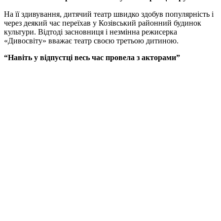
На її здивування, дитячий театр швидко здобув популярність і
через деякий час переїхав у Козівський районний будинок
культури. Відтоді засновниця і незмінна режисерка
«Дивосвіту» вважає театр своєю третьою дитиною.
“Навіть у відпустці весь час провела з акторами”