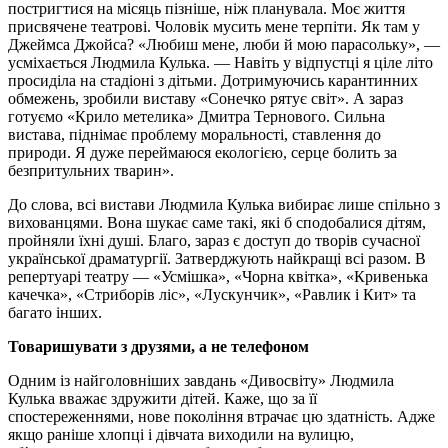
постригтися на місяць пізніше, ніж планувала. Моє життя
присвячене театрові. Чоловік мусить мене терпіти. Як там у
Джеймса Джойса? «Любиш мене, люби й мою парасольку», —
усміхається Людмила Кулька. — Навіть у відпустці я ціле літо
просиділа на стадіоні з дітьми. Дотримуючись карантинних
обмежень, зробили виставу «Сонечко рятує світ». А зараз
готуємо «Крило метелика» Дмитра Тернового. Сильна
вистава, піднімає проблему моральності, ставлення до
природи. Я дуже переймаюся екологією, серце болить за
безпритульних тварин».
До слова, всі вистави Людмила Кулька вибирає лише спільно з
вихованцями. Вона шукає саме такі, які б сподобалися дітям,
пройняли їхні душі. Благо, зараз є доступ до творів сучасної
української драматургії. Затверджують найкращі всі разом. В
репертуарі театру — «Усмішка», «Чорна квітка», «Кривенька
качечка», «Стриборів ліс», «Лускунчик», «Равлик і Кит» та
багато інших.
Товаришувати з друзями, а не телефоном
Одним із найголовніших завдань «Дивосвіту» Людмила
Кулька вважає здружити дітей. Каже, що за її
спостереженнями, нове покоління втрачає цю здатність. Адже
якщо раніше хлопці і дівчата виходили на вулицю,