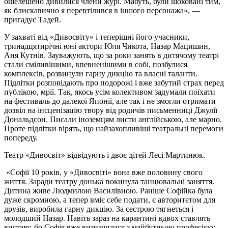
ошелешено дивилися члени журі. Мабуть, були шоковані тим,
як блискавично я перевтілився в іншого персонажа», —
пригадує Тадей.
У захваті від «Дивосвіту» і теперішні його учасники,
тринадцятирічні юні актори Юля Чикота, Назар Мацишин,
Аня Кутнів. Зауважують, що за роки занять в дитячому театрі
стали сміливішими, впевненішими в собі, позбулися
комплексів, розвинули гарну дикцію та власні таланти.
Підлітки розповідають про подорожі і вже забутий страх перед
публікою, мрії. Так, якось усім колективом задумали поїхати
на фестиваль до далекої Японії, але так і не змогли отримати
дозвіл на інсценізацію твору від родичів письменниці Джулії
Дональдсон. Писали іноземцям листи англійською, але марно.
Проте підлітки вірять, що найзахопливіші театральні перемоги
попереду.
Театр «Дивосвіт» відвідують і двоє дітей Лесі Мартинюк.
«Софії 10 років, у «Дивосвіті» вона вже половину свого
життя. Заради театру донька покинула танцювальні заняття.
Дитина живе Людмилою Василівною. Раніше Софійка була
дуже скромною, а тепер вміє себе подати, є авторитетом для
друзів, виробила гарну дикцію. За сестрою тягнеться і
молодший Назар. Навіть зараз на карантині вдвох ставлять
виставу, бо Софія вже визначилася з майбутньою професією: