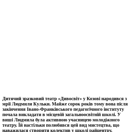
Дитячий зразковий театр «Дивосвіт» у Козові народився з
мрії Людмили Кульки. Майже сорок років тому вона після
закінчення Івано-Франківського педагогічного інституту
почала викладати в місцевій загальноосвітній школі. У
виші Людмила була активною учасницею молодіжного
театру. Їй настільки полюбився цей вид мистецтва, що
наважилася створити колектив у школі райцентру.