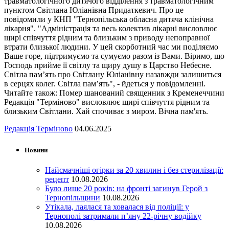
травматологічного дитячого відділення з травматологічним
пунктом Світлана Юліанівна Придаткевич. Про це
повідомили у КНП "Тернопільська обласна дитяча клінічна
лікарня". "Адміністрація та весь колектив лікарні висловлює
щирі співчуття рідним та близьким з приводу непоправної
втрати близької людини. У цей скорботний час ми поділяємо
Ваше горе, підтримуємо та сумуємо разом із Вами. Віримо, що
Господь прийме її світлу та щиру душу в Царство Небесне.
Світла пам’ять про Світлану Юліанівну назавжди залишиться
в серцях колег. Світла пам’ять", - йдеться у повідомленні.
Читайте також: Помер шанований священник з Кременеччини
Редакція "Терміново" висловлює щирі співчуття рідним та
близьким Світлани. Хай спочиває з миром. Вічна пам'ять.
Редакція Терміново
04.06.2025
Новини
Найсмачніші огірки за 20 хвилин і без стерилізації:
рецепт
10.08.2026
Було лише 20 років: на фронті загинув Герой з
Тернопільщини
10.08.2026
Утікала, лаялася та ховалася від поліції: у
Тернополі затримали п’яну 22-річну водійку
10.08.2026