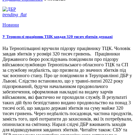
trending_flat
Новини
У Тернополі працівник ТЦК завдав 320 тисяч збитків державі
На Тернопільщині вручили підозру працівнику ТЦК. Чоловік
завдав збитків у розмірі 320 тисяч гривень. Працівники
Державного бюро розслідувань повідомили про підозру
військовослужбовцю Тернопільського обласного ТЦК та СП
за службову недбалість, що призвела до значних збитків під
час воєнного стану. Про це повідомили в Теруправлінні ДБР у
Львові. Слідство встановило, що у травні-липні 2022 року
підозрюваний, будучи начальником продовольчого
забезпечення, оформлював накладні на видачу харчів
військовим, які фактично не проходили службу. В результаті
таких дій було безпідставно видано продовольство на понад 3
тисячі осіб, що завдало державі збитків на суму майже 320
тисяч гривень. Через недбалість посадовця, частина продуктів,
замість того, щоб потрапити до захисників, які їх потребували,
опинилася на смітнику. Наразі слідчі ДБР вживають заходів
для відшкодування завданих збитків. Читайте також: СБУ та