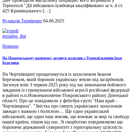
ДБР проводили масштабну операцію: кого затримали у
Тернополі "Дії військовослужбовця кваліфіковано за ч. 4 ст.
425 Кримінального […]
Редакція Терміново
04.06.2025
trending_flat
Новини
На Покровському напрямку загинув захисник з Тернопільщини Іван
Березнюк
На Чортківщині прощатимуться із захисником Іваном
Березюком, який боронив українську землю від загарбників.
Загинув воїн 3 червня 2025 року під час виконання бойового
завдання із стримування військової агресії російської федерації
в районі н.п.Новоекономічне Покровського району Донецької
області. Про це повідомили у фейсбук-групі "Наш край -
Чортківщина". "Звістка про смерть українських захисників
завжди є важкою і болісною… Ще один український
військовий, ще один наш земляк, що воював за мир та свободу
нашої країни, пішов від нас. Зі скорботою повідомляємо що
боронячи державний суверенітет і територіальну цілісність