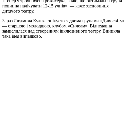
«Тепер я трохи вчена режисерка, знаю, що оптимальна група
повинна налічувати 12-15 учнів», — каже засновниця
дитячого театру.
Зараз Людмила Кулька опікується двома групами «Дивосвіту»
— старшою і молодшою, клубом «Силоам». Віднедавна
замислилася над створенням інклюзивного театру. Виникла
така ідея випадково.