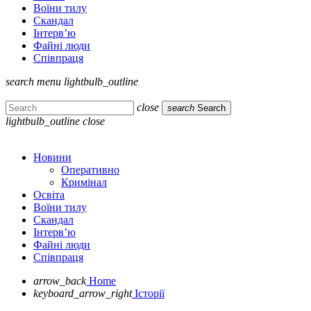
Воїни тилу
Скандал
Інтерв’ю
Файні люди
Співпраця
search
menu
lightbulb_outline
close
search
Search
lightbulb_outline
close
Новини
Оперативно
Кримінал
Освіта
Воїни тилу
Скандал
Інтерв’ю
Файні люди
Співпраця
arrow_back
Home
keyboard_arrow_right
Історії