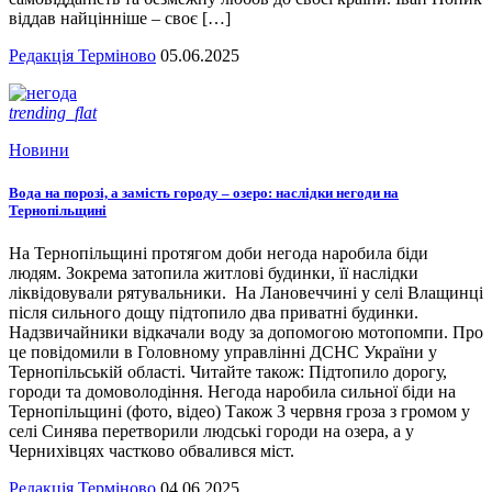
віддав найцінніше – своє […]
Редакція Терміново
05.06.2025
trending_flat
Новини
Вода на порозі, а замість городу – озеро: наслідки негоди на
Тернопільщині
На Тернопільщині протягом доби негода наробила біди
людям. Зокрема затопила житлові будинки, її наслідки
ліквідовували рятувальники. На Лановеччині у селі Влащинці
після сильного дощу підтопило два приватні будинки.
Надзвичайники відкачали воду за допомогою мотопомпи. Про
це повідомили в Головному управлінні ДСНС України у
Тернопільській області. Читайте також: Підтопило дорогу,
городи та домоволодіння. Негода наробила сильної біди на
Тернопільщині (фото, відео) Також 3 червня гроза з громом у
селі Синява перетворили людські городи на озера, а у
Чернихівцях частково обвалився міст.
Редакція Терміново
04.06.2025