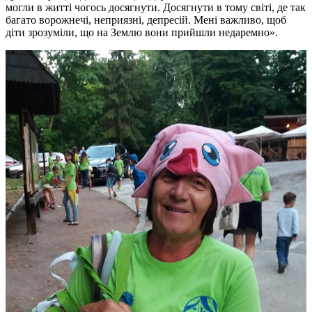
могли в житті чогось досягнути. Досягнути в тому світі, де так
багато ворожнечі, неприязні, депресій. Мені важливо, щоб
діти зрозуміли, що на Землю вони прийшли недаремно».