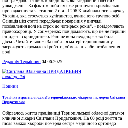
постраждалої та двох кривдників, які завдали їй тілесних
ушкоджень. "За фактом побиття вже розпочато кримінальне
провадження за частиною 2 статті 296 Кримінального кодексу
України, яка стосується хуліганства, вчиненого групою осіб.
Санкція цієї статті передбачає покарання у вигляді
позбавлення волі на строк до чотирьох років", - повідомляють
правоохоронці. У соцмережах повідомляють, що це не перший
інцидент з кривдницею. Раніше вона неодноразово била
дівчат. Читайте також: За побиття матері тернополянину
загрожують громадські роботи, обмеження або позбавлення
волі
Редакція Терміново
04.06.2025
trending_flat
Новини
Трагічна втрата для однієї з тернопільських лікарень: померла Світлана
Придаткевич
Обірвалось життя працівниці Тернопільської обласної дитячої
клінічної лікарні Світлани Придаткевич. На 60 році життя та
після важкої хвороби померла сестра медичного ортопедо-