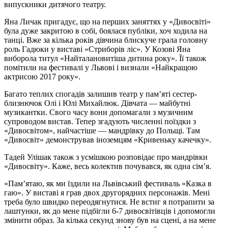
випускники дитячого театру.
Яна Личак пригадує, що на перших заняттях у «Дивосвіті»
була дуже закритою в собі, боялася публіки, хоч ходила на
танці. Вже за кілька років дівчина блискуче грала головну
роль Гадюки у виставі «Стриборів ліс». У Козові Яна
виборола титул «Найталановитіша дитина року». Її також
помітили на фестивалі у Львові і визнали «Найкращою
актрисою 2017 року».
Багато теплих спогадів залишив театр у пам’яті сестер-
близнючок Олі і Юлі Михайлюк. Дівчата — майбутні
музикантки. Свого часу вони допомагали з музичним
супроводом вистав. Тепер згадують численні поїздки з
«Дивосвітом», найчастіше — мандрівку до Польщі. Там
«Дивосвіт» демонстрував іноземцям «Кривеньку качечку».
Тадей Улішак також з усмішкою розповідає про мандрівки
«Дивосвіту». Каже, весь колектив почувався, як одна сім’я.
«Пам’ятаю, як ми їздили на Львівський фестиваль «Казка в
гаю». У виставі я грав двох другорядних персонажів. Мені
треба було швидко переодягнутися. Не встиг я потрапити за
лаштунки, як до мене підбігли 6-7 дивосвітівців і допомогли
змінити образ. За кілька секунд знову був на сцені, а на мене