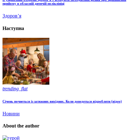
прийому в обласній дитячій поліклініці
Здоров’я
Наступна
trending_flat
Січень почнеться із затяжних вихідних. Коли доведеться відробляти (відео)
Новини
About the author