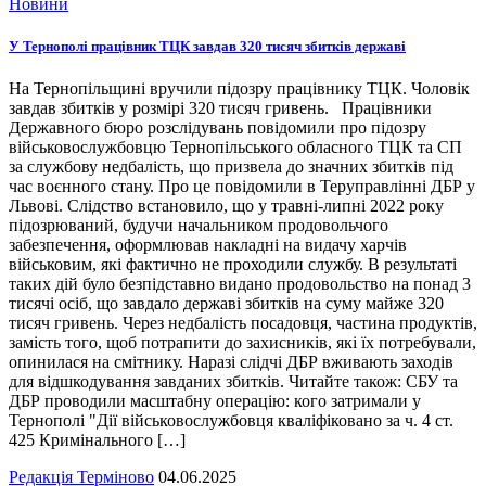
Новини
У Тернополі працівник ТЦК завдав 320 тисяч збитків державі
На Тернопільщині вручили підозру працівнику ТЦК. Чоловік
завдав збитків у розмірі 320 тисяч гривень. Працівники
Державного бюро розслідувань повідомили про підозру
військовослужбовцю Тернопільського обласного ТЦК та СП
за службову недбалість, що призвела до значних збитків під
час воєнного стану. Про це повідомили в Теруправлінні ДБР у
Львові. Слідство встановило, що у травні-липні 2022 року
підозрюваний, будучи начальником продовольчого
забезпечення, оформлював накладні на видачу харчів
військовим, які фактично не проходили службу. В результаті
таких дій було безпідставно видано продовольство на понад 3
тисячі осіб, що завдало державі збитків на суму майже 320
тисяч гривень. Через недбалість посадовця, частина продуктів,
замість того, щоб потрапити до захисників, які їх потребували,
опинилася на смітнику. Наразі слідчі ДБР вживають заходів
для відшкодування завданих збитків. Читайте також: СБУ та
ДБР проводили масштабну операцію: кого затримали у
Тернополі "Дії військовослужбовця кваліфіковано за ч. 4 ст.
425 Кримінального […]
Редакція Терміново
04.06.2025