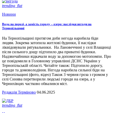
trending_flat
Новини
Вода на порозі, а замість городу – озеро: наслідки негоди на
Тернопільщині
На Тернопільщині протягом доби негода наробила біди
людям. Зокрема затопила житлові будинки, її наслідки
ліквідовували рятувальники. На Лановеччині у селі Влащинці
після сильного дощу підтопило два приватні будинки.
Надзвичайники відкачали воду за допомогою мотопомпи. Про
це повідомили в Головному управлінні ДСНС України у
Тернопільській області. Читайте також: Підтопило дорогу,
городи та домоволодіння. Негода наробила сильної біди на
Тернопільщині (фото, відео) Також 3 червня гроза з громом у
селі Синява перетворили людські городи на озера, а у
Чернихівцях частково обвалився міст.
Редакція Терміново
04.06.2025
trending_flat