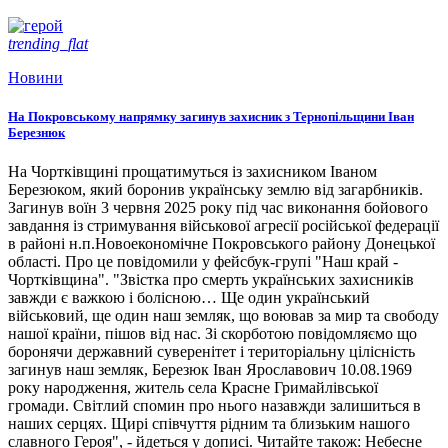
trending_flat
Новини
На Покровському напрямку загинув захисник з Тернопільщини Іван
Березнюк
На Чортківщині прощатимуться із захисником Іваном
Березюком, який боронив українську землю від загарбників.
Загинув воїн 3 червня 2025 року під час виконання бойового
завдання із стримування військової агресії російської федерації
в районі н.п.Новоекономічне Покровського району Донецької
області. Про це повідомили у фейсбук-групі "Наш край -
Чортківщина". "Звістка про смерть українських захисників
завжди є важкою і болісною… Ще один український
військовий, ще один наш земляк, що воював за мир та свободу
нашої країни, пішов від нас. Зі скорботою повідомляємо що
боронячи державний суверенітет і територіальну цілісність
загинув наш земляк, Березюк Іван Ярославович 10.08.1969
року народження, житель села Красне Гримайлівської
громади. Світлий спомин про нього назавжди залишиться в
наших серцях. Щирі співчуття рідним та близьким нашого
славного Героя", - йдеться у дописі. Читайте також: Небесне