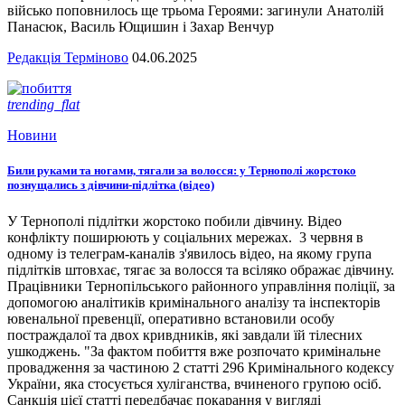
військо поповнилось ще трьома Героями: загинули Анатолій
Панасюк, Василь Ющишин і Захар Венчур
Редакція Терміново
04.06.2025
trending_flat
Новини
Били руками та ногами, тягали за волосся: у Тернополі жорстоко
познущались з дівчини-підлітка (відео)
У Тернополі підлітки жорстоко побили дівчину. Відео
конфлікту поширюють у соціальних мережах. 3 червня в
одному із телеграм-каналів з'явилось відео, на якому група
підлітків штовхає, тягає за волосся та всіляко ображає дівчину.
Працівники Тернопільського районного управління поліції, за
допомогою аналітиків кримінального аналізу та інспекторів
ювенальної превенції, оперативно встановили особу
постраждалої та двох кривдників, які завдали їй тілесних
ушкоджень. "За фактом побиття вже розпочато кримінальне
провадження за частиною 2 статті 296 Кримінального кодексу
України, яка стосується хуліганства, вчиненого групою осіб.
Санкція цієї статті передбачає покарання у вигляді