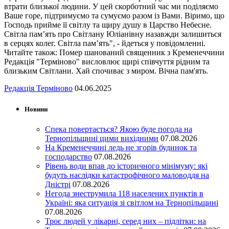
втрати близької людини. У цей скорботний час ми поділяємо
Ваше горе, підтримуємо та сумуємо разом із Вами. Віримо, що
Господь прийме її світлу та щиру душу в Царство Небесне.
Світла пам’ять про Світлану Юліанівну назавжди залишиться
в серцях колег. Світла пам’ять", - йдеться у повідомленні.
Читайте також: Помер шанований священник з Кременеччини
Редакція "Терміново" висловлює щирі співчуття рідним та
близьким Світлани. Хай спочиває з миром. Вічна пам'ять.
Редакція Терміново
04.06.2025
Новини
Спека повертається? Якою буде погода на
Тернопільщині цими вихідними
07.08.2026
На Кременеччині ледь не згорів будинок та
господарство
07.08.2026
Рівень води впав до історичного мінімуму: які
будуть наслідки катастрофічного маловоддя на
Дністрі
07.08.2026
Негода знеструмила 118 населених пунктів в
Україні: яка ситуація зі світлом на Тернопільщині
07.08.2026
Троє людей у лікарні, серед них – підлітки: на