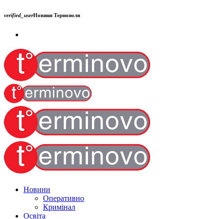
verified_user
Новини Тернополя
Новини
Оперативно
Кримінал
Освіта