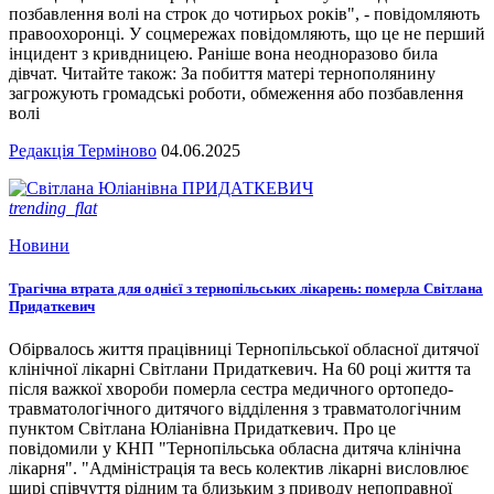
позбавлення волі на строк до чотирьох років", - повідомляють
правоохоронці. У соцмережах повідомляють, що це не перший
інцидент з кривдницею. Раніше вона неодноразово била
дівчат. Читайте також: За побиття матері тернополянину
загрожують громадські роботи, обмеження або позбавлення
волі
Редакція Терміново
04.06.2025
trending_flat
Новини
Трагічна втрата для однієї з тернопільських лікарень: померла Світлана
Придаткевич
Обірвалось життя працівниці Тернопільської обласної дитячої
клінічної лікарні Світлани Придаткевич. На 60 році життя та
після важкої хвороби померла сестра медичного ортопедо-
травматологічного дитячого відділення з травматологічним
пунктом Світлана Юліанівна Придаткевич. Про це
повідомили у КНП "Тернопільська обласна дитяча клінічна
лікарня". "Адміністрація та весь колектив лікарні висловлює
щирі співчуття рідним та близьким з приводу непоправної