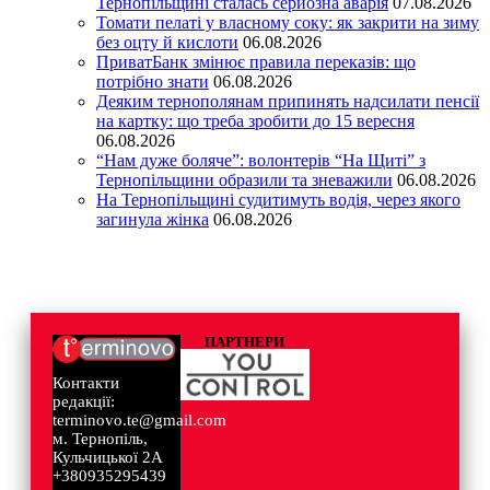
Тернопільщині сталась серйозна аварія
07.08.2026
Томати пелаті у власному соку: як закрити на зиму
без оцту й кислоти
06.08.2026
ПриватБанк змінює правила переказів: що
потрібно знати
06.08.2026
Деяким тернополянам припинять надсилати пенсії
на картку: що треба зробити до 15 вересня
06.08.2026
“Нам дуже боляче”: волонтерів “На Щиті” з
Тернопільщини образили та зневажили
06.08.2026
На Тернопільщині судитимуть водія, через якого
загинула жінка
06.08.2026
ПАРТНЕРИ
Контакти
редакції:
terminovo.te@gmail.com
м. Тернопіль,
Кульчицької 2А
+380935295439