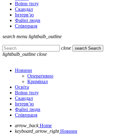
Воїни тилу
Скандал
Інтерв’ю
Файні люди
Співпраця
search
menu
lightbulb_outline
close
search
Search
lightbulb_outline
close
Новини
Оперативно
Кримінал
Освіта
Воїни тилу
Скандал
Інтерв’ю
Файні люди
Співпраця
arrow_back
Home
keyboard_arrow_right
Новини