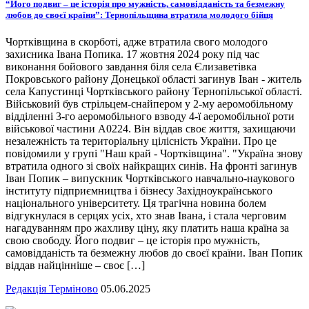
“Його подвиг – це історія про мужність, самовідданість та безмежну
любов до своєї країни”: Тернопільщина втратила молодого бійця
Чортківщина в скорботі, адже втратила свого молодого
захисника Івана Попика. 17 жовтня 2024 року під час
виконання бойового завдання біля села Єлизаветівка
Покровського району Донецької області загинув Іван - житель
села Капустинці Чортківського району Тернопільської області.
Військовий був стрільцем-снайпером у 2-му аеромобільному
відділенні 3-го аеромобільного взводу 4-ї аеромобільної роти
військової частини А0224. Він віддав своє життя, захищаючи
незалежність та територіальну цілісність України. Про це
повідомили у групі "Наш край - Чортківщина". "Україна знову
втратила одного зі своїх найкращих синів. На фронті загинув
Іван Попик – випускник Чортківського навчально-наукового
інституту підприємництва і бізнесу Західноукраїнського
національного університету. Ця трагічна новина болем
відгукнулася в серцях усіх, хто знав Івана, і стала черговим
нагадуванням про жахливу ціну, яку платить наша країна за
свою свободу. Його подвиг – це історія про мужність,
самовідданість та безмежну любов до своєї країни. Іван Попик
віддав найцінніше – своє […]
Редакція Терміново
05.06.2025