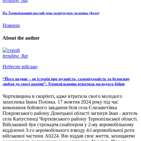
trending_flat
На Тернопільщині шостий день розшукують чоловіка (фото)
Новини
About the author
trending_flat
Небесне військо
“Його подвиг – це історія про мужність, самовідданість та безмежну
любов до своєї країни”: Тернопільщина втратила молодого бійця
Чортківщина в скорботі, адже втратила свого молодого
захисника Івана Попика. 17 жовтня 2024 року під час
виконання бойового завдання біля села Єлизаветівка
Покровського району Донецької області загинув Іван - житель
села Капустинці Чортківського району Тернопільської області.
Військовий був стрільцем-снайпером у 2-му аеромобільному
відділенні 3-го аеромобільного взводу 4-ї аеромобільної роти
військової частини А0224. Він віддав своє життя, захищаючи