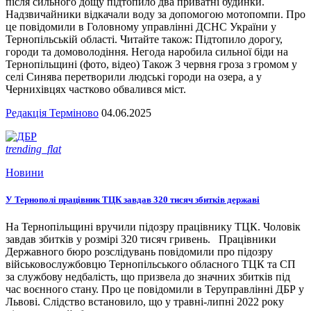
після сильного дощу підтопило два приватні будинки.
Надзвичайники відкачали воду за допомогою мотопомпи. Про
це повідомили в Головному управлінні ДСНС України у
Тернопільській області. Читайте також: Підтопило дорогу,
городи та домоволодіння. Негода наробила сильної біди на
Тернопільщині (фото, відео) Також 3 червня гроза з громом у
селі Синява перетворили людські городи на озера, а у
Чернихівцях частково обвалився міст.
Редакція Терміново
04.06.2025
trending_flat
Новини
У Тернополі працівник ТЦК завдав 320 тисяч збитків державі
На Тернопільщині вручили підозру працівнику ТЦК. Чоловік
завдав збитків у розмірі 320 тисяч гривень. Працівники
Державного бюро розслідувань повідомили про підозру
військовослужбовцю Тернопільського обласного ТЦК та СП
за службову недбалість, що призвела до значних збитків під
час воєнного стану. Про це повідомили в Теруправлінні ДБР у
Львові. Слідство встановило, що у травні-липні 2022 року