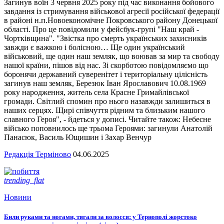
Загинув воїн 3 червня 2025 року під час виконання бойового
завдання із стримування військової агресії російської федерації
в районі н.п.Новоекономічне Покровського району Донецької
області. Про це повідомили у фейсбук-групі "Наш край -
Чортківщина". "Звістка про смерть українських захисників
завжди є важкою і болісною… Ще один український
військовий, ще один наш земляк, що воював за мир та свободу
нашої країни, пішов від нас. Зі скорботою повідомляємо що
боронячи державний суверенітет і територіальну цілісність
загинув наш земляк, Березюк Іван Ярославович 10.08.1969
року народження, житель села Красне Гримайлівської
громади. Світлий спомин про нього назавжди залишиться в
наших серцях. Щирі співчуття рідним та близьким нашого
славного Героя", - йдеться у дописі. Читайте також: Небесне
військо поповнилось ще трьома Героями: загинули Анатолій
Панасюк, Василь Ющишин і Захар Венчур
Редакція Терміново
04.06.2025
trending_flat
Новини
Били руками та ногами, тягали за волосся: у Тернополі жорстоко