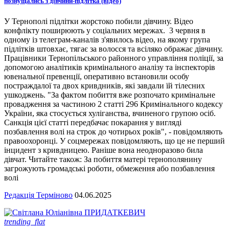
познущались з дівчини-підлітка (відео)
У Тернополі підлітки жорстоко побили дівчину. Відео
конфлікту поширюють у соціальних мережах. 3 червня в
одному із телеграм-каналів з'явилось відео, на якому група
підлітків штовхає, тягає за волосся та всіляко ображає дівчину.
Працівники Тернопільського районного управління поліції, за
допомогою аналітиків кримінального аналізу та інспекторів
ювенальної превенції, оперативно встановили особу
постраждалої та двох кривдників, які завдали їй тілесних
ушкоджень. "За фактом побиття вже розпочато кримінальне
провадження за частиною 2 статті 296 Кримінального кодексу
України, яка стосується хуліганства, вчиненого групою осіб.
Санкція цієї статті передбачає покарання у вигляді
позбавлення волі на строк до чотирьох років", - повідомляють
правоохоронці. У соцмережах повідомляють, що це не перший
інцидент з кривдницею. Раніше вона неодноразово била
дівчат. Читайте також: За побиття матері тернополянину
загрожують громадські роботи, обмеження або позбавлення
волі
Редакція Терміново
04.06.2025
trending_flat