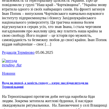
незалежність та територіальну цілісність України. Про це
повідомили у групі "Наш край - Чортківщина". "Україна знову
втратила одного зі своїх найкращих синів. На фронті загинув
Іван Попик – випускник Чортківського навчально-наукового
інституту підприємництва і бізнесу Західноукраїнського
національного університету. Ця трагічна новина болем
відгукнулася в серцях усіх, хто знав Івана, і стала черговим
нагадуванням про жахливу ціну, яку платить наша країна за
свою свободу. Його подвиг – це історія про мужність,
самовідданість та безмежну любов до своєї країни. Іван Попик
віддав найцінніше – своє […]
Редакція Терміново
05.06.2025
trending_flat
Новини
Вода на порозі, а замість городу – озеро: наслідки негоди на
Тернопільщині
На Тернопільщині протягом доби негода наробила біди
людям. Зокрема затопила житлові будинки, її наслідки
ліквідовували рятувальники. На Лановеччині у селі Влащинці