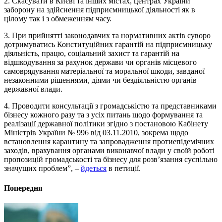
2. Скасувати в Києві та інших містах, центрах України
заборону на здійснення підприємницької діяльності як в
цілому так і з обмеженням часу.
3. При прийнятті законодавчих та нормативних актів суворо
дотримуватись Конституційних гарантій на підприємницьку
діяльність, працю, соціальний захист та гарантій на
відшкодування за рахунок держави чи органів місцевого
самоврядування матеріальної та моральної шкоди, завданої
незаконними рішеннями, діями чи бездіяльністю органів
державної влади.
4. Проводити консультації з громадськістю та представниками
бізнесу кожного разу та з усіх питань щодо формування та
реалізації державної політики згідно з постановою Кабінету
Міністрів України № 996 від 03.11.2010, зокрема щодо
встановлення карантину та запровадження протиепідемічних
заходів, врахування органами виконавчої влади у своїй роботі
пропозицій громадськості та бізнесу для розв’язання суспільно
значущих проблем”, –
йдеться
в петиції.
Попередня