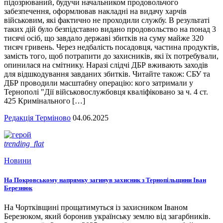
підозрюваний, будучи начальником продовольчого
забезпечення, оформлював накладні на видачу харчів
військовим, які фактично не проходили службу. В результаті
таких дій було безпідставно видано продовольство на понад 3
тисячі осіб, що завдало державі збитків на суму майже 320
тисяч гривень. Через недбалість посадовця, частина продуктів,
замість того, щоб потрапити до захисників, які їх потребували,
опинилася на смітнику. Наразі слідчі ДБР вживають заходів
для відшкодування завданих збитків. Читайте також: СБУ та
ДБР проводили масштабну операцію: кого затримали у
Тернополі "Дії військовослужбовця кваліфіковано за ч. 4 ст.
425 Кримінального […]
Редакція Терміново
04.06.2025
trending_flat
Новини
На Покровському напрямку загинув захисник з Тернопільщини Іван
Березнюк
На Чортківщині прощатимуться із захисником Іваном
Березюком, який боронив українську землю від загарбників.