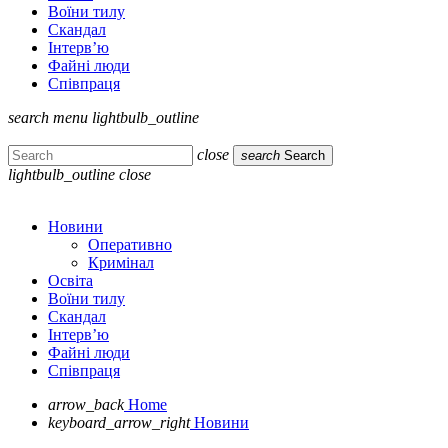
Воїни тилу
Скандал
Інтерв’ю
Файні люди
Співпраця
search
menu
lightbulb_outline
close
search
Search
lightbulb_outline
close
Новини
Оперативно
Кримінал
Освіта
Воїни тилу
Скандал
Інтерв’ю
Файні люди
Співпраця
arrow_back
Home
keyboard_arrow_right
Новини