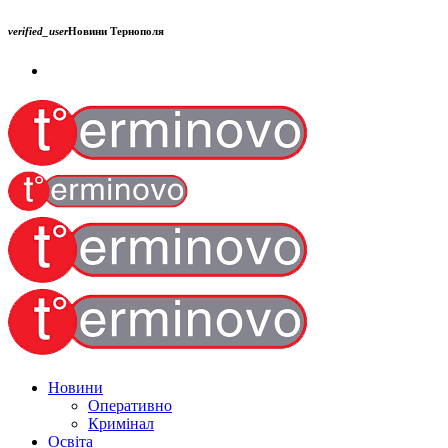
verified_user
Новини Тернополя
Новини
Оперативно
Кримінал
Освіта