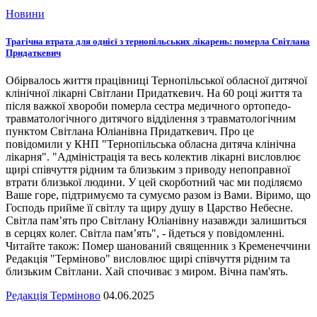
Новини
Трагічна втрата для однієї з тернопільських лікарень: померла Світлана
Придаткевич
Обірвалось життя працівниці Тернопільської обласної дитячої
клінічної лікарні Світлани Придаткевич. На 60 році життя та
після важкої хвороби померла сестра медичного ортопедо-
травматологічного дитячого відділення з травматологічним
пунктом Світлана Юліанівна Придаткевич. Про це
повідомили у КНП "Тернопільська обласна дитяча клінічна
лікарня". "Адміністрація та весь колектив лікарні висловлює
щирі співчуття рідним та близьким з приводу непоправної
втрати близької людини. У цей скорботний час ми поділяємо
Ваше горе, підтримуємо та сумуємо разом із Вами. Віримо, що
Господь прийме її світлу та щиру душу в Царство Небесне.
Світла пам’ять про Світлану Юліанівну назавжди залишиться
в серцях колег. Світла пам’ять", - йдеться у повідомленні.
Читайте також: Помер шанований священник з Кременеччини
Редакція "Терміново" висловлює щирі співчуття рідним та
близьким Світлани. Хай спочиває з миром. Вічна пам'ять.
Редакція Терміново
04.06.2025