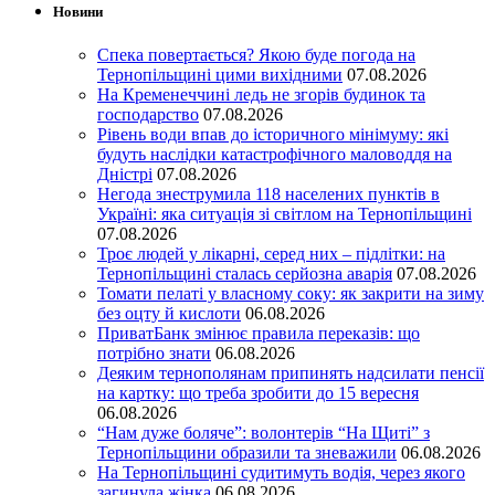
Новини
Спека повертається? Якою буде погода на
Тернопільщині цими вихідними
07.08.2026
На Кременеччині ледь не згорів будинок та
господарство
07.08.2026
Рівень води впав до історичного мінімуму: які
будуть наслідки катастрофічного маловоддя на
Дністрі
07.08.2026
Негода знеструмила 118 населених пунктів в
Україні: яка ситуація зі світлом на Тернопільщині
07.08.2026
Троє людей у лікарні, серед них – підлітки: на
Тернопільщині сталась серйозна аварія
07.08.2026
Томати пелаті у власному соку: як закрити на зиму
без оцту й кислоти
06.08.2026
ПриватБанк змінює правила переказів: що
потрібно знати
06.08.2026
Деяким тернополянам припинять надсилати пенсії
на картку: що треба зробити до 15 вересня
06.08.2026
“Нам дуже боляче”: волонтерів “На Щиті” з
Тернопільщини образили та зневажили
06.08.2026
На Тернопільщині судитимуть водія, через якого
загинула жінка
06.08.2026