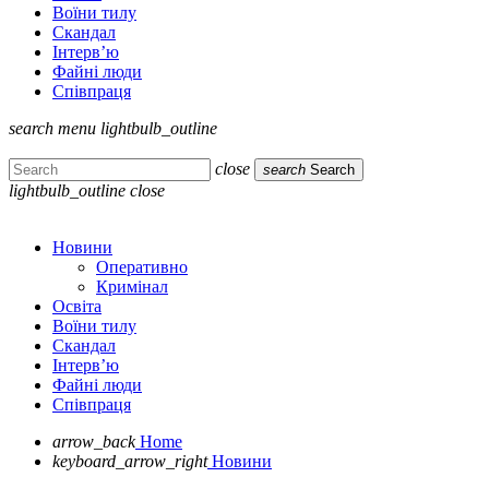
Воїни тилу
Скандал
Інтерв’ю
Файні люди
Співпраця
search
menu
lightbulb_outline
close
search
Search
lightbulb_outline
close
Новини
Оперативно
Кримінал
Освіта
Воїни тилу
Скандал
Інтерв’ю
Файні люди
Співпраця
arrow_back
Home
keyboard_arrow_right
Новини