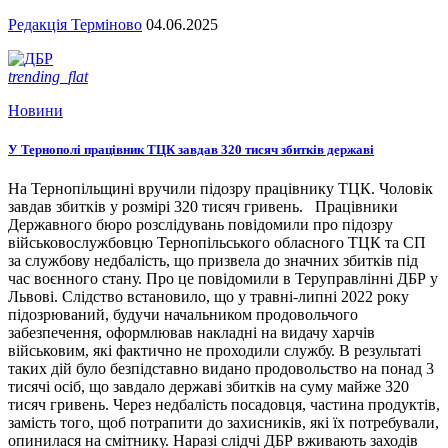
Редакція Терміново
04.06.2025
trending_flat
Новини
У Тернополі працівник ТЦК завдав 320 тисяч збитків державі
На Тернопільщині вручили підозру працівнику ТЦК. Чоловік
завдав збитків у розмірі 320 тисяч гривень. Працівники
Державного бюро розслідувань повідомили про підозру
військовослужбовцю Тернопільського обласного ТЦК та СП
за службову недбалість, що призвела до значних збитків під
час воєнного стану. Про це повідомили в Теруправлінні ДБР у
Львові. Слідство встановило, що у травні-липні 2022 року
підозрюваний, будучи начальником продовольчого
забезпечення, оформлював накладні на видачу харчів
військовим, які фактично не проходили службу. В результаті
таких дій було безпідставно видано продовольство на понад 3
тисячі осіб, що завдало державі збитків на суму майже 320
тисяч гривень. Через недбалість посадовця, частина продуктів,
замість того, щоб потрапити до захисників, які їх потребували,
опинилася на смітнику. Наразі слідчі ДБР вживають заходів