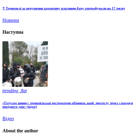
У Тернополі за порушення карантину власницю бару оштрафували на 17 тисяч
Новини
Наступна
trending_flat
«Готуємо шини»: тернопільські ресторатори обіцяють акції протесту через «локдаун
вихідного дня» (відео)
Відео
About the author