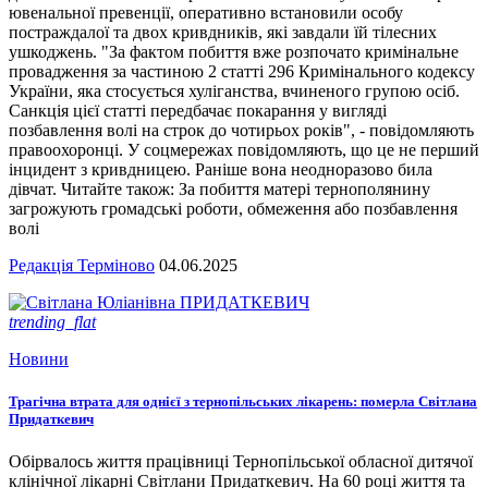
ювенальної превенції, оперативно встановили особу
постраждалої та двох кривдників, які завдали їй тілесних
ушкоджень. "За фактом побиття вже розпочато кримінальне
провадження за частиною 2 статті 296 Кримінального кодексу
України, яка стосується хуліганства, вчиненого групою осіб.
Санкція цієї статті передбачає покарання у вигляді
позбавлення волі на строк до чотирьох років", - повідомляють
правоохоронці. У соцмережах повідомляють, що це не перший
інцидент з кривдницею. Раніше вона неодноразово била
дівчат. Читайте також: За побиття матері тернополянину
загрожують громадські роботи, обмеження або позбавлення
волі
Редакція Терміново
04.06.2025
trending_flat
Новини
Трагічна втрата для однієї з тернопільських лікарень: померла Світлана
Придаткевич
Обірвалось життя працівниці Тернопільської обласної дитячої
клінічної лікарні Світлани Придаткевич. На 60 році життя та