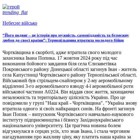
trending_flat
Небесне військо
“Його подвиг – це історія про мужність, самовідданість та безмежну
любов до своєї країни”: Тернопільщина втратила молодого бійця
Чортківщина в скорботі, адже втратила свого молодого
захисника Івана Попика. 17 жовтня 2024 року під час
виконання бойового завдання біля села Єлизаветівка
Покровського району Донецької області загинув Іван - житель
села Капустинці Чортківського району Тернопільської області.
Військовий був стрільцем-снайпером у 2-му аеромобільному
відділенні 3-го аеромобільного взводу 4-ї аеромобільної роти
військової частини А0224. Він віддав своє життя, захищаючи
незалежність та територіальну цілісність України. Про це
повідомили у групі "Наш край - Чортківщина". "Україна знову
втратила одного зі своїх найкращих синів. На фронті загинув
Іван Попик – випускник Чортківського навчально-наукового
інституту підприємництва і бізнесу Західноукраїнського
національного університету. Ця трагічна новина болем
відгукнулася в серцях усіх, хто знав Івана, і стала черговим
нагадуванням про жахливу ціну, яку платить наша країна за