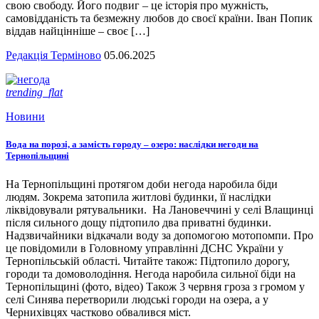
свою свободу. Його подвиг – це історія про мужність,
самовідданість та безмежну любов до своєї країни. Іван Попик
віддав найцінніше – своє […]
Редакція Терміново
05.06.2025
trending_flat
Новини
Вода на порозі, а замість городу – озеро: наслідки негоди на
Тернопільщині
На Тернопільщині протягом доби негода наробила біди
людям. Зокрема затопила житлові будинки, її наслідки
ліквідовували рятувальники. На Лановеччині у селі Влащинці
після сильного дощу підтопило два приватні будинки.
Надзвичайники відкачали воду за допомогою мотопомпи. Про
це повідомили в Головному управлінні ДСНС України у
Тернопільській області. Читайте також: Підтопило дорогу,
городи та домоволодіння. Негода наробила сильної біди на
Тернопільщині (фото, відео) Також 3 червня гроза з громом у
селі Синява перетворили людські городи на озера, а у
Чернихівцях частково обвалився міст.