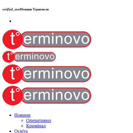
verified_user
Новини Тернополя
Новини
Оперативно
Кримінал
Освіта