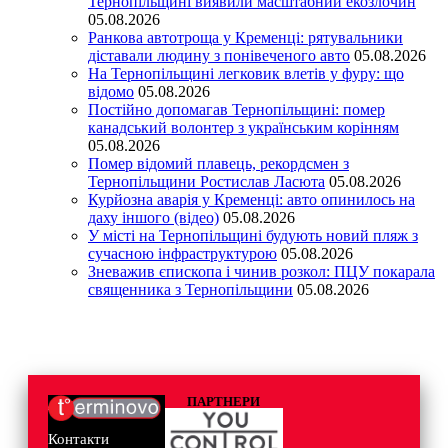
Тернопільщині виявили масштабний екозлочин
05.08.2026
Ранкова автотроща у Кременці: рятувальники
діставали людину з понівеченого авто
05.08.2026
На Тернопільщині легковик влетів у фуру: що
відомо
05.08.2026
Постійно допомагав Тернопільщині: помер
канадський волонтер з українським корінням
05.08.2026
Помер відомий плавець, рекордсмен з
Тернопільщини Ростислав Ласюта
05.08.2026
Курйозна аварія у Кременці: авто опинилось на
даху іншого (відео)
05.08.2026
У місті на Тернопільщині будують новий пляж з
сучасною інфраструктурою
05.08.2026
Зневажив єпископа і чинив розкол: ПЦУ покарала
священника з Тернопільщини
05.08.2026
ПАРТНЕРИ
Контакти