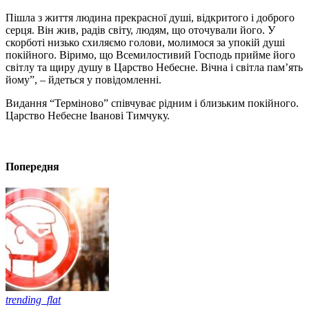
Пішла з життя людина прекрасної душі, відкритого і доброго
серця. Він жив, радів світу, людям, що оточували його. У
скорботі низько схиляємо голови, молимося за упокій душі
покійного. Віримо, що Всемилостивий Господь прийме його
світлу та щиру душу в Царство Небесне. Вічна і світла пам’ять
йому”, – йдеться у повідомленні.
Видання “Терміново” співчуває рідним і близьким покійного.
Царство Небесне Іванові Тимчуку.
Попередня
trending_flat