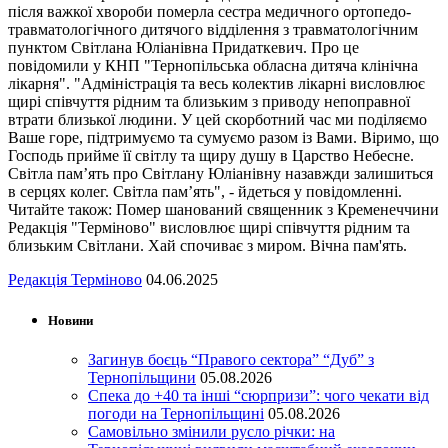
після важкої хвороби померла сестра медичного ортопедо-
травматологічного дитячого відділення з травматологічним
пунктом Світлана Юліанівна Придаткевич. Про це
повідомили у КНП "Тернопільська обласна дитяча клінічна
лікарня". "Адміністрація та весь колектив лікарні висловлює
щирі співчуття рідним та близьким з приводу непоправної
втрати близької людини. У цей скорботний час ми поділяємо
Ваше горе, підтримуємо та сумуємо разом із Вами. Віримо, що
Господь прийме її світлу та щиру душу в Царство Небесне.
Світла пам’ять про Світлану Юліанівну назавжди залишиться
в серцях колег. Світла пам’ять", - йдеться у повідомленні.
Читайте також: Помер шанований священник з Кременеччини
Редакція "Терміново" висловлює щирі співчуття рідним та
близьким Світлани. Хай спочиває з миром. Вічна пам'ять.
Редакція Терміново
04.06.2025
Новини
Загинув боєць “Правого сектора” “Дуб” з
Тернопільщини
05.08.2026
Спека до +40 та інші “сюрпризи”: чого чекати від
погоди на Тернопільщині
05.08.2026
Самовільно змінили русло річки: на