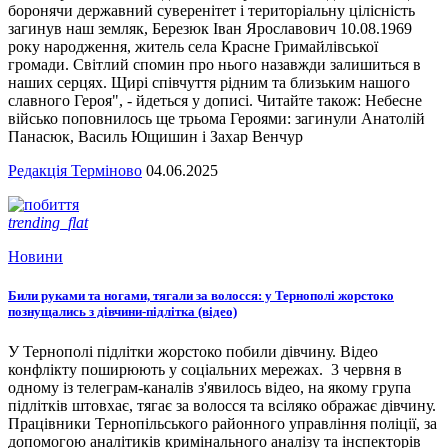
боронячи державний суверенітет і територіальну цілісність
загинув наш земляк, Березюк Іван Ярославович 10.08.1969
року народження, житель села Красне Гримайлівської
громади. Світлий спомин про нього назавжди залишиться в
наших серцях. Щирі співчуття рідним та близьким нашого
славного Героя", - йдеться у дописі. Читайте також: Небесне
військо поповнилось ще трьома Героями: загинули Анатолій
Панасюк, Василь Ющишин і Захар Венчур
Редакція Терміново
04.06.2025
trending_flat
Новини
Били руками та ногами, тягали за волосся: у Тернополі жорстоко
познущались з дівчини-підлітка (відео)
У Тернополі підлітки жорстоко побили дівчину. Відео
конфлікту поширюють у соціальних мережах. 3 червня в
одному із телеграм-каналів з'явилось відео, на якому група
підлітків штовхає, тягає за волосся та всіляко ображає дівчину.
Працівники Тернопільського районного управління поліції, за
допомогою аналітиків кримінального аналізу та інспекторів