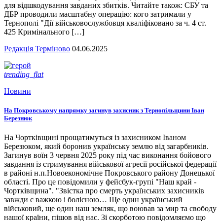
для відшкодування завданих збитків. Читайте також: СБУ та
ДБР проводили масштабну операцію: кого затримали у
Тернополі "Дії військовослужбовця кваліфіковано за ч. 4 ст.
425 Кримінального […]
Редакція Терміново
04.06.2025
trending_flat
Новини
На Покровському напрямку загинув захисник з Тернопільщини Іван
Березнюк
На Чортківщині прощатимуться із захисником Іваном
Березюком, який боронив українську землю від загарбників.
Загинув воїн 3 червня 2025 року під час виконання бойового
завдання із стримування військової агресії російської федерації
в районі н.п.Новоекономічне Покровського району Донецької
області. Про це повідомили у фейсбук-групі "Наш край -
Чортківщина". "Звістка про смерть українських захисників
завжди є важкою і болісною… Ще один український
військовий, ще один наш земляк, що воював за мир та свободу
нашої країни, пішов від нас. Зі скорботою повідомляємо що