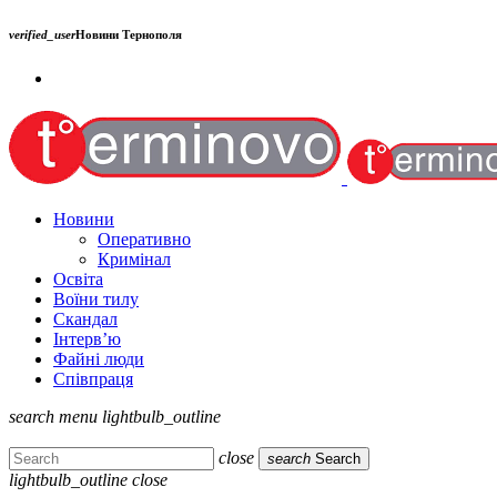
verified_user
Новини Тернополя
Новини
Оперативно
Кримінал
Освіта
Воїни тилу
Скандал
Інтерв’ю
Файні люди
Співпраця
search
menu
lightbulb_outline
close
search
Search
lightbulb_outline
close