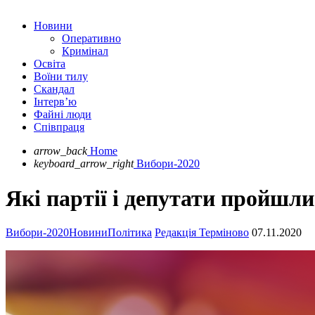
Новини
Оперативно
Кримінал
Освіта
Воїни тилу
Скандал
Інтерв’ю
Файні люди
Співпраця
arrow_back
Home
keyboard_arrow_right
Вибори-2020
Які партії і депутати пройшли
Вибори-2020
Новини
Політика
Редакція Терміново
07.11.2020