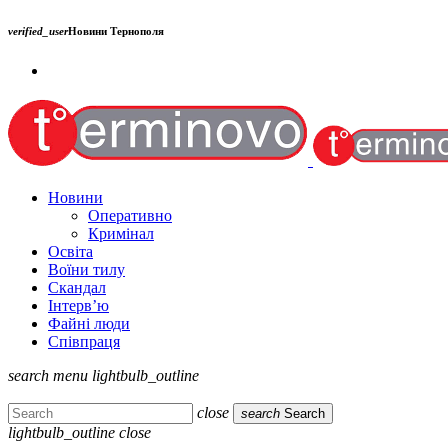
verified_user
Новини Тернополя
Новини
Оперативно
Кримінал
Освіта
Воїни тилу
Скандал
Інтерв’ю
Файні люди
Співпраця
search
menu
lightbulb_outline
close
search
Search
lightbulb_outline
close