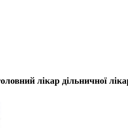
оловний лікар дільничної ліка