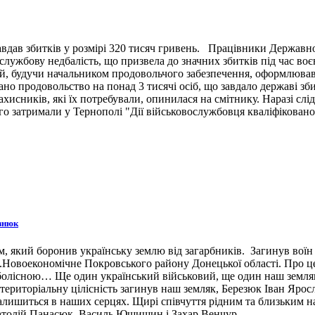
вдав збитків у розмірі 320 тисяч гривень. Працівники Державн
ужбову недбалість, що призвела до значних збитків під час воє
й, будучи начальником продовольчого забезпечення, оформлював 
ано продовольство на понад 3 тисячі осіб, що завдало державі зб
ахисників, які їх потребували, опинилася на смітнику. Наразі сл
 затримали у Тернополі "Дії військовослужбовця кваліфіковано 
знюк
 який боронив українську землю від загарбників. Загинув воїн 3
н.п.Новоекономічне Покровського району Донецької області. Про 
 болісною… Ще один український військовий, ще один наш земляк,
ериторіальну цілісність загинув наш земляк, Березюк Іван Ярос
лишиться в наших серцях. Щирі співчуття рідним та близьким наш
натолій Панасюк, Василь Ющишин і Захар Венчур