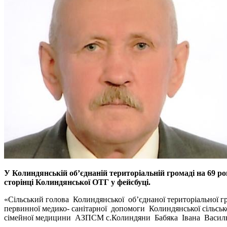
У Колиндянській об’єднаній територіальній громаді на 69 
сторінці Колиндянської ОТГ у фейсбуці.
«Сільський голова Колиндянської об’єднаної територіальної гр
первинної медико- санітарної допомоги Колиндянської сільськ
сімейної медицини АЗПСМ с.Колиндяни Бабяка Івана Василь