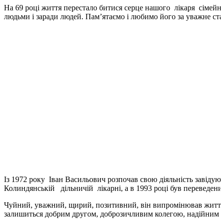
На 69 році життя перестало битися серце нашого лікаря сімей
людьми і заради людей. Пам’ятаємо і любимо його за уважне ст
Із 1972 року Іван Васильович розпочав свою діяльність завід
Колиндянській дільничій лікарні, а в 1993 році був переведени
Чуйний, уважний, щирий, позитивний, він випромінював життєв
залишиться добрим другом, доброзичливим колегою, надійним 