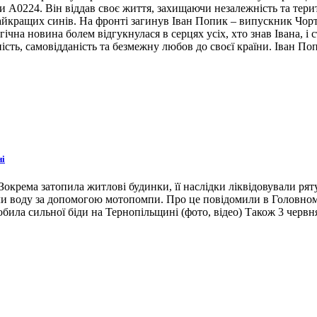
ни А0224. Він віддав своє життя, захищаючи незалежність та тери
 найкращих синів. На фронті загинув Іван Попик – випускник Чор
гічна новина болем відгукнулася в серцях усіх, хто знав Івана, 
ість, самовідданість та безмежну любов до своєї країни. Іван По
ні
окрема затопила житлові будинки, її наслідки ліквідовували ря
ли воду за допомогою мотопомпи. Про це повідомили в Головном
била сильної біди на Тернопільщині (фото, відео) Також 3 червн