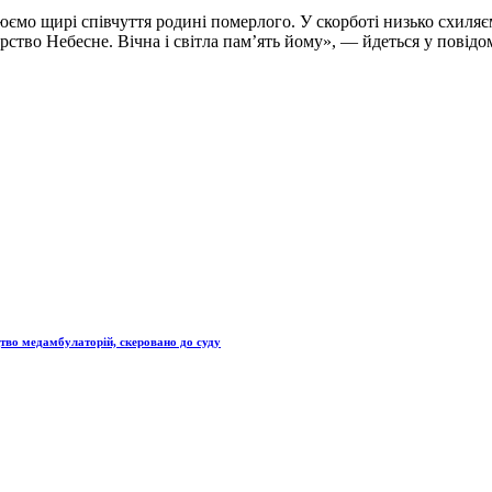
юємо щирі співчуття родині померлого. У скорботі низько схиляє
тво Небесне. Вічна і світла пам’ять йому», — йдеться у повідо
цтво медамбулаторій, скеровано до суду