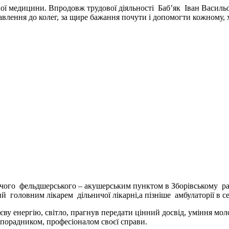
ної медицини. Впродовж трудової діяльності Баб’як Іван Василь
авлення до колег, за щире бажання почути і допомогти кожному, 
уючого фельдшерського – акушерським пунктом в Зборівському ра
й головним лікарем дільничої лікарні,а пізніше амбулаторії в с
у енергію, світло, прагнув передати цінний досвід, уміння мо
порадником, професіоналом своєї справи.