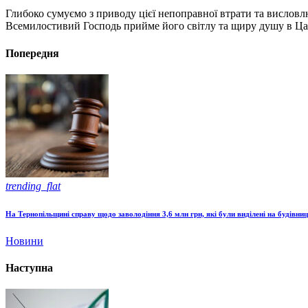
Глибоко сумуємо з приводу цієї непоправної втрати та висловл
Всемилостивий Господь прийме його світлу та щиру душу в Царс
Попередня
trending_flat
На Тернопільщині справу щодо заволодіння 3,6 млн грн, які були виділені на будівни
Новини
Наступна