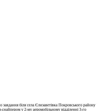
о завдання біля села Єлизаветівка Покровського району
м-снайпером у 2-му аеромобільному відділенні 3-го