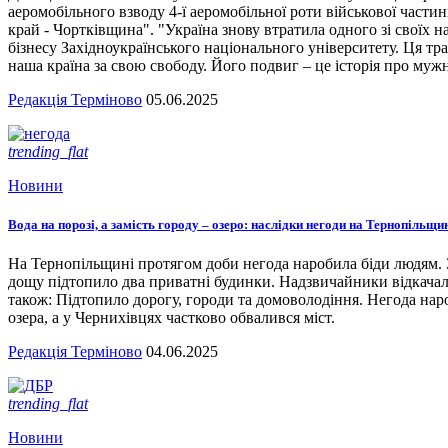
аеромобільного взводу 4-ї аеромобільної роти військової части
край - Чортківщина". "Україна знову втратила одного зі своїх
бізнесу Західноукраїнського національного університету. Ця тра
наша країна за свою свободу. Його подвиг – це історія про мужн
Редакція Терміново
05.06.2025
trending_flat
Новини
Вода на порозі, а замість городу – озеро: наслідки негоди на Тернопільщи
На Тернопільщині протягом доби негода наробила біди людям. З
дощу підтопило два приватні будинки. Надзвичайники відкача
також: Підтопило дорогу, городи та домоволодіння. Негода наро
озера, а у Чернихівцях частково обвалився міст.
Редакція Терміново
04.06.2025
trending_flat
Новини