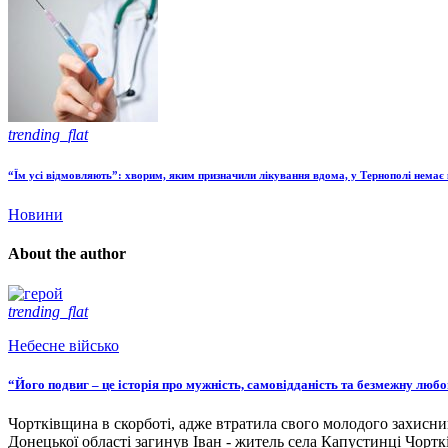
trending_flat
“Їм усі відмовляють”: хворим, яким призначили лікування вдома, у Тернополі немає к
Новини
About the author
trending_flat
Небесне військо
“Його подвиг – це історія про мужність, самовідданість та безмежну люб
Чортківщина в скорботі, адже втратила свого молодого захисни
Донецької області загинув Іван - житель села Капустинці Чортк