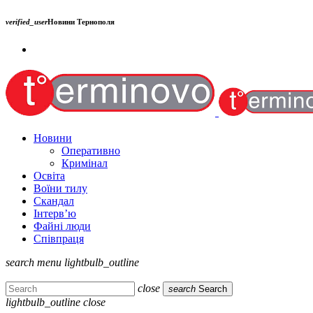
verified_user
Новини Тернополя
Новини
Оперативно
Кримінал
Освіта
Воїни тилу
Скандал
Інтерв’ю
Файні люди
Співпраця
search
menu
lightbulb_outline
close
search
Search
lightbulb_outline
close