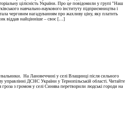
торіальну цілісність України. Про це повідомили у групі "Наш
тківського навчально-наукового інституту підприємництва і
і стала черговим нагадуванням про жахливу ціну, яку платить
пик віддав найцінніше – своє […]
тувальники. На Лановеччині у селі Влащинці після сильного
у управлінні ДСНС України у Тернопільській області. Читайте
я гроза з громом у селі Синява перетворили людські городи на