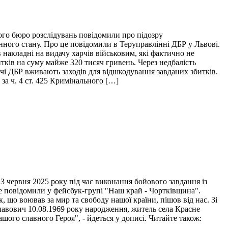
ого бюро розслідувань повідомили про підозру
нного стану. Про це повідомили в Теруправлінні ДБР у Львові.
накладні на видачу харчів військовим, які фактично не
итків на суму майже 320 тисяч гривень. Через недбалість
ідчі ДБР вживають заходів для відшкодування завданих збитків.
за ч. 4 ст. 425 Кримінального […]
 червня 2025 року під час виконання бойового завдання із
це повідомили у фейсбук-групі "Наш край - Чортківщина".
 що воював за мир та свободу нашої країни, пішов від нас. Зі
лавович 10.08.1969 року народження, житель села Красне
ого славного Героя", - йдеться у дописі. Читайте також: