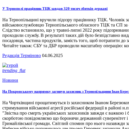
У Тернополі працівник ТЦК завдав 320 тисяч збитків державі
На Тернопільщині вручили підозру працівнику ТЦК. Чоловік за
військовослужбовцю Тернопільського обласного ТЦК та СП за сл
Слідство встановило, що у травні-липні 2022 року підозрювани
проходили службу. В результаті таких дій було безпідставно вид
посадовця, частина продуктів, замість того, щоб потрапити до з
Читайте також: СБУ та ДБР проводили масштабну операцію: кого
Редакція Терміново
04.06.2025
trending_flat
Новини
На Покровському напрямку загинув захисник з Тернопільщини Іван Бере
На Чортківщині прощатимуться із захисником Іваном Березюком,
стримування військової агресії російської федерації в районі 
"Звістка про смерть українських захисників завжди є важкою і
скорботою повідомляємо що боронячи державний суверенітет і т
Гримайлівської громади. Світлий спомин про нього назавжди за
Небесне військо поповнилось ще трьома Героями: загинули А