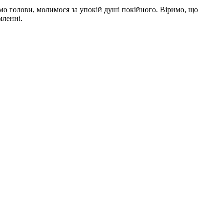
мо голови, молимося за упокій душі покійного. Віримо, що
мленні.