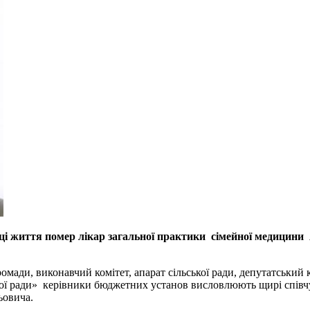
році життя помер лікар загальної практики сімейної медици
омади, виконавчий комітет, апарат сільської ради, депутатськи
ої ради» керівники бюджетних установ висловлюють щирі співчу
овича.