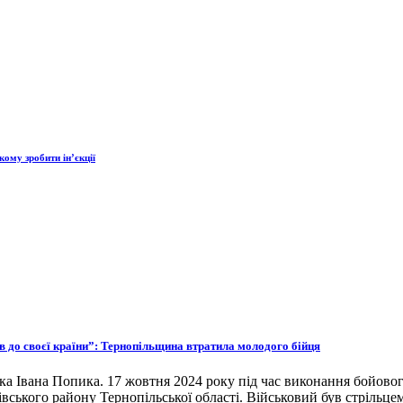
ому зробити ін’єкції
ов до своєї країни”: Тернопільщина втратила молодого бійця
ка Івана Попика. 17 жовтня 2024 року під час виконання бойовог
івського району Тернопільської області. Військовий був стрільце