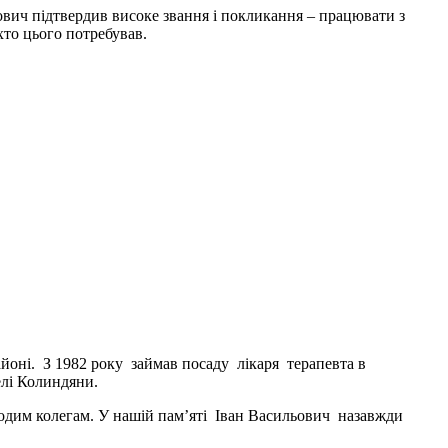
ович підтвердив високе звання і покликання – працювати з
хто цього потребував.
йоні. З 1982 року займав посаду лікаря терапевта в
елі Колиндяни.
лодим колегам. У нашій пам’яті Іван Васильович назавжди