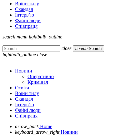
Воїни тилу
Скандал
Інтерв’ю
Файні люди
Співпраця
search
menu
lightbulb_outline
close
search
Search
lightbulb_outline
close
Новини
Оперативно
Кримінал
Освіта
Воїни тилу
Скандал
Інтерв’ю
Файні люди
Співпраця
arrow_back
Home
keyboard_arrow_right
Новини