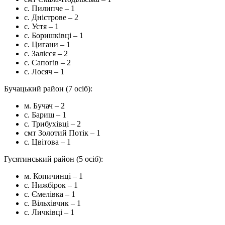
с. Пилипче – 1
с. Дністрове – 2
с. Устя – 1
с. Боришківці – 1
с. Цигани – 1
с. Залісся – 2
с. Сапогів – 2
с. Лосяч – 1
Бучацький район (7 осіб):
м. Бучач – 2
с. Бариш – 1
с. Трибухівці – 2
смт Золотий Потік – 1
с. Цвітова – 1
Гусятинський район (5 осіб):
м. Копичинці – 1
с. Нижбірок – 1
с. Ємелівка – 1
с. Вільхівчик – 1
с. Личківці – 1