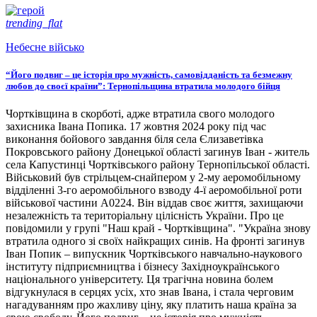
trending_flat
Небесне військо
“Його подвиг – це історія про мужність, самовідданість та безмежну
любов до своєї країни”: Тернопільщина втратила молодого бійця
Чортківщина в скорботі, адже втратила свого молодого
захисника Івана Попика. 17 жовтня 2024 року під час
виконання бойового завдання біля села Єлизаветівка
Покровського району Донецької області загинув Іван - житель
села Капустинці Чортківського району Тернопільської області.
Військовий був стрільцем-снайпером у 2-му аеромобільному
відділенні 3-го аеромобільного взводу 4-ї аеромобільної роти
військової частини А0224. Він віддав своє життя, захищаючи
незалежність та територіальну цілісність України. Про це
повідомили у групі "Наш край - Чортківщина". "Україна знову
втратила одного зі своїх найкращих синів. На фронті загинув
Іван Попик – випускник Чортківського навчально-наукового
інституту підприємництва і бізнесу Західноукраїнського
національного університету. Ця трагічна новина болем
відгукнулася в серцях усіх, хто знав Івана, і стала черговим
нагадуванням про жахливу ціну, яку платить наша країна за