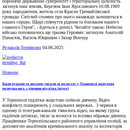
боронячи державний суверенітет і територіальну цілісність
загинув наш земляк, Березюк Іван Ярославович 10.08.1969
року народження, житель села Красне Гримайлівської
громади. Світлий спомин про нього назавжди залишиться в
наших серцях. Щирі співчуття рідним та близьким нашого
славного Героя", - йдеться у дописі. Читайте також: Небесне
військо поповнилось ще трьома Героями: загинули Анатолій
Панасюк, Василь Ющишин і Захар Венчур
Редакція Терміново
04.06.2025
trending_flat
Новини
Били руками та ногами, тягали за волосся: у Тернополі жорстоко
познущались з дівчини-підлітка (відео)
У Тернополі підлітки жорстоко побили дівчину. Відео
конфлікту поширюють у соціальних мережах. 3 червня в
одному із телеграм-каналів з'явилось відео, на якому група
підлітків штовхає, тягає за волосся та всіляко ображає дівчину.
Працівники Тернопільського районного управління поліції, за
допомогою аналітиків кримінального аналізу та інспекторів