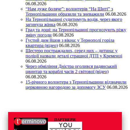
06.08.2026
“Нам дуже боляче”: волонтерів “На Щиті” з
Тернопільщини образили та зневажили
06.08.2026
На Тернопільщині судитимуть водія, через якого
загинула жінка
06.08.2026
Град та дощі: на Тернопільщині прогнозують різку
зміну погоди
06.08.2026
Густий дим йшов з вікна: у Тернополі горіла
квартира (відео)
06.08.2026
Шестеро постраждалих, серед них – дитина: у
поліції назвали деталі страшної ДТП у Кременці
06.08.2026
Через обміління Дністра оголився радянський
цвинтар та кораблі часів 2 світової (відео)
06.08.2026
15-річного волонтера з Тернопільщини відзначили
церковною нагородою за допомогу ЗСУ
06.08.2026
ПАРТНЕРИ