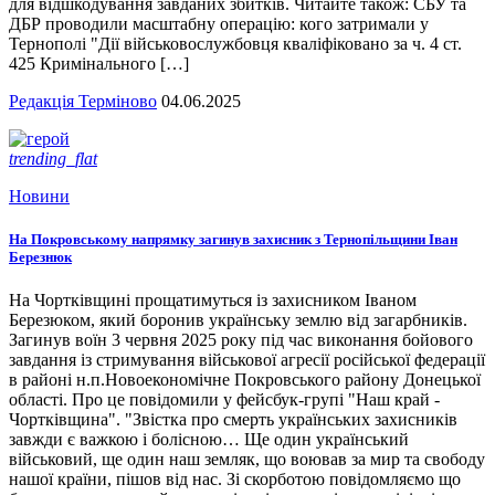
для відшкодування завданих збитків. Читайте також: СБУ та
ДБР проводили масштабну операцію: кого затримали у
Тернополі "Дії військовослужбовця кваліфіковано за ч. 4 ст.
425 Кримінального […]
Редакція Терміново
04.06.2025
trending_flat
Новини
На Покровському напрямку загинув захисник з Тернопільщини Іван
Березнюк
На Чортківщині прощатимуться із захисником Іваном
Березюком, який боронив українську землю від загарбників.
Загинув воїн 3 червня 2025 року під час виконання бойового
завдання із стримування військової агресії російської федерації
в районі н.п.Новоекономічне Покровського району Донецької
області. Про це повідомили у фейсбук-групі "Наш край -
Чортківщина". "Звістка про смерть українських захисників
завжди є важкою і болісною… Ще один український
військовий, ще один наш земляк, що воював за мир та свободу
нашої країни, пішов від нас. Зі скорботою повідомляємо що