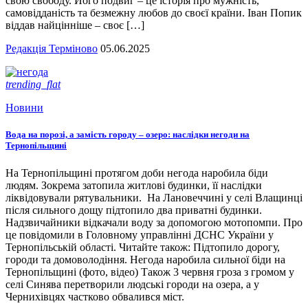
свою свободу. Його подвиг – це історія про мужність,
самовідданість та безмежну любов до своєї країни. Іван Попик
віддав найцінніше – своє […]
Редакція Терміново
05.06.2025
trending_flat
Новини
Вода на порозі, а замість городу – озеро: наслідки негоди на
Тернопільщині
На Тернопільщині протягом доби негода наробила біди
людям. Зокрема затопила житлові будинки, її наслідки
ліквідовували рятувальники. На Лановеччині у селі Влащинці
після сильного дощу підтопило два приватні будинки.
Надзвичайники відкачали воду за допомогою мотопомпи. Про
це повідомили в Головному управлінні ДСНС України у
Тернопільській області. Читайте також: Підтопило дорогу,
городи та домоволодіння. Негода наробила сильної біди на
Тернопільщині (фото, відео) Також 3 червня гроза з громом у
селі Синява перетворили людські городи на озера, а у
Чернихівцях частково обвалився міст.