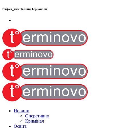
verified_user
Новини Тернополя
Новини
Оперативно
Кримінал
Освіта