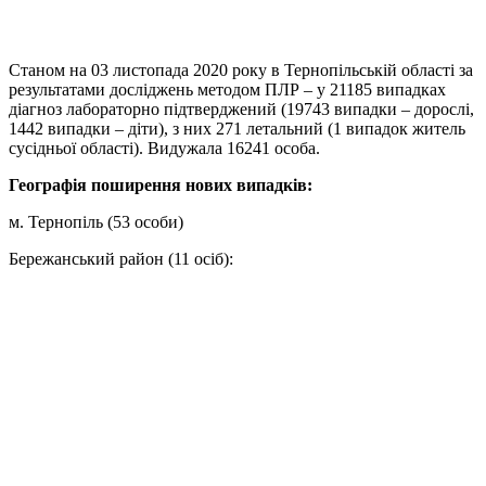
Станом на 03 листопада 2020 року в Тернопільській області за
результатами досліджень методом ПЛР – у 21185 випадках
діагноз лабораторно підтверджений (19743 випадки – дорослі,
1442 випадки – діти), з них 271 летальний (1 випадок житель
сусідньої області). Видужала 16241 особа.
Географія поширення нових випадків:
м. Тернопіль (53 особи)
Бережанський район (11 осіб):