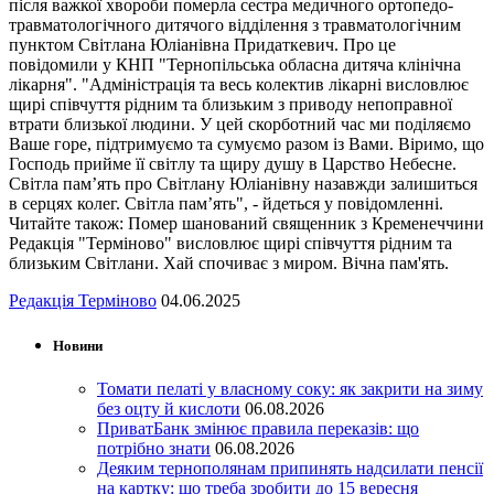
після важкої хвороби померла сестра медичного ортопедо-
травматологічного дитячого відділення з травматологічним
пунктом Світлана Юліанівна Придаткевич. Про це
повідомили у КНП "Тернопільська обласна дитяча клінічна
лікарня". "Адміністрація та весь колектив лікарні висловлює
щирі співчуття рідним та близьким з приводу непоправної
втрати близької людини. У цей скорботний час ми поділяємо
Ваше горе, підтримуємо та сумуємо разом із Вами. Віримо, що
Господь прийме її світлу та щиру душу в Царство Небесне.
Світла пам’ять про Світлану Юліанівну назавжди залишиться
в серцях колег. Світла пам’ять", - йдеться у повідомленні.
Читайте також: Помер шанований священник з Кременеччини
Редакція "Терміново" висловлює щирі співчуття рідним та
близьким Світлани. Хай спочиває з миром. Вічна пам'ять.
Редакція Терміново
04.06.2025
Новини
Томати пелаті у власному соку: як закрити на зиму
без оцту й кислоти
06.08.2026
ПриватБанк змінює правила переказів: що
потрібно знати
06.08.2026
Деяким тернополянам припинять надсилати пенсії
на картку: що треба зробити до 15 вересня