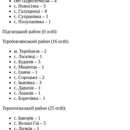
смт Підволочиськ – 4
с. Новосілка – 3
с. Галущинці – 9
с. Супранівка – 1
с. Полупанівка – 1
Підгаєцький район (0 осіб):
Теребовлянський район (16 осіб):
м. Теребовля – 2
с. Ласківці – 1
с. Буданів – 3
с. Мшанець – 1
с. Ілавче – 1
с. Сороцьке – 2
с. Іванівка – 3
с. Дарахів – 1
с. Лошнів – 1
с. Боричівка – 1
Тернопільський район (25 осіб):
с. Баворів – 1
с. Великі Гаї – 5
с. Дичків – 1