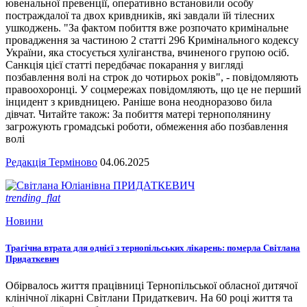
ювенальної превенції, оперативно встановили особу
постраждалої та двох кривдників, які завдали їй тілесних
ушкоджень. "За фактом побиття вже розпочато кримінальне
провадження за частиною 2 статті 296 Кримінального кодексу
України, яка стосується хуліганства, вчиненого групою осіб.
Санкція цієї статті передбачає покарання у вигляді
позбавлення волі на строк до чотирьох років", - повідомляють
правоохоронці. У соцмережах повідомляють, що це не перший
інцидент з кривдницею. Раніше вона неодноразово била
дівчат. Читайте також: За побиття матері тернополянину
загрожують громадські роботи, обмеження або позбавлення
волі
Редакція Терміново
04.06.2025
trending_flat
Новини
Трагічна втрата для однієї з тернопільських лікарень: померла Світлана
Придаткевич
Обірвалось життя працівниці Тернопільської обласної дитячої
клінічної лікарні Світлани Придаткевич. На 60 році життя та