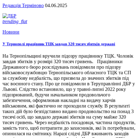
Редакція Терміново
04.06.2025
trending_flat
Новини
У Тернополі працівник ТЦК завдав 320 тисяч збитків державі
На Тернопільщині вручили підозру працівнику ТЦК. Чоловік
завдав збитків у розмірі 320 тисяч гривень. Працівники
Державного бюро розслідувань повідомили про підозру
військовослужбовцю Тернопільського обласного ТЦК та СП
за службову недбалість, що призвела до значних збитків під
час воєнного стану. Про це повідомили в Теруправлінні ДБР у
Львові. Слідство встановило, що у травні-липні 2022 року
підозрюваний, будучи начальником продовольчого
забезпечення, оформлював накладні на видачу харчів
військовим, які фактично не проходили службу. В результаті
таких дій було безпідставно видано продовольство на понад 3
тисячі осіб, що завдало державі збитків на суму майже 320
тисяч гривень. Через недбалість посадовця, частина продуктів,
замість того, щоб потрапити до захисників, які їх потребували,
опинилася на смітнику. Наразі слідчі ДБР вживають заходів