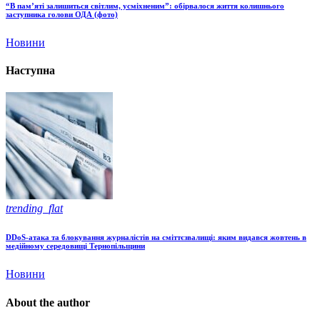
“В пам’яті залишиться світлим, усміхненим”: обірвалося життя колишнього
заступника голови ОДА (фото)
Новини
Наступна
trending_flat
DDoS-атака та блокування журналістів на сміттєзвалищі: яким видався жовтень в
медійному середовищі Тернопільщини
Новини
About the author