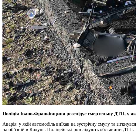
Поліція Івано-Франківщини розслідує смертельну ДТП, у якій
Аварія, у якій автомобіль виїхав на зустрічну смугу та зіткнув
на об’їзній в Калуші. Поліцейські розслідують обставини ДТП.