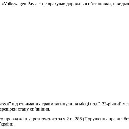
olkswagen Passat» не врахував дорожньої обстановки, швидкості 
Passat” від отриманих травм загинули на місці події. 33-річний м
еревірки стану сп’яніння.
го провадження, розпочатого за ч.2 ст.286 (Порушення правил бе
країни.