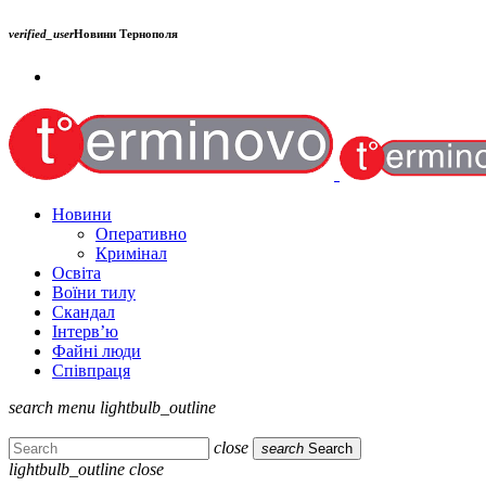
verified_user
Новини Тернополя
Новини
Оперативно
Кримінал
Освіта
Воїни тилу
Скандал
Інтерв’ю
Файні люди
Співпраця
search
menu
lightbulb_outline
close
search
Search
lightbulb_outline
close