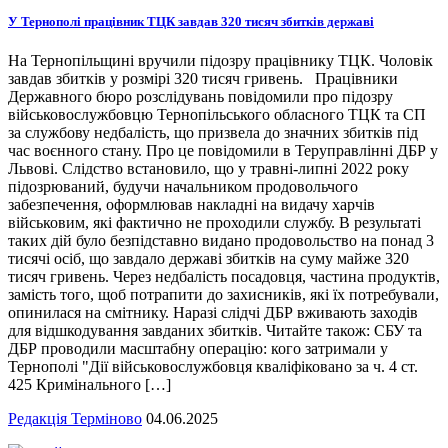
У Тернополі працівник ТЦК завдав 320 тисяч збитків державі
На Тернопільщині вручили підозру працівнику ТЦК. Чоловік
завдав збитків у розмірі 320 тисяч гривень. Працівники
Державного бюро розслідувань повідомили про підозру
військовослужбовцю Тернопільського обласного ТЦК та СП
за службову недбалість, що призвела до значних збитків під
час воєнного стану. Про це повідомили в Теруправлінні ДБР у
Львові. Слідство встановило, що у травні-липні 2022 року
підозрюваний, будучи начальником продовольчого
забезпечення, оформлював накладні на видачу харчів
військовим, які фактично не проходили службу. В результаті
таких дій було безпідставно видано продовольство на понад 3
тисячі осіб, що завдало державі збитків на суму майже 320
тисяч гривень. Через недбалість посадовця, частина продуктів,
замість того, щоб потрапити до захисників, які їх потребували,
опинилася на смітнику. Наразі слідчі ДБР вживають заходів
для відшкодування завданих збитків. Читайте також: СБУ та
ДБР проводили масштабну операцію: кого затримали у
Тернополі "Дії військовослужбовця кваліфіковано за ч. 4 ст.
425 Кримінального […]
Редакція Терміново
04.06.2025