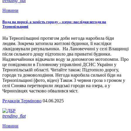
trending_flat
Новини
Вода на порозі, а замість городу – озеро: наслідки негоди на
Тернопільщині
На Тернопільщині протягом доби негода наробила біди
людям. Зокрема затопила житлові будинки, її наслідки
ліквідовували рятувальники. На Лановеччині у селі Влащинці
після сильного дощу підтопило два приватні будинки.
Надзвичайники відкачали воду за допомогою мотопомпи. Про
це повідомили в Головному управлінні ДСНС України у
Тернопільській області. Читайте також: Підтопило дорогу,
городи та домоволодіння. Негода наробила сильної біди на
Тернопільщині (фото, відео) Також 3 червня гроза з громом у
селі Синява перетворили людські городи на озера, а у
Чернихівцях частково обвалився міст.
Редакція Терміново
04.06.2025
trending_flat
Новини