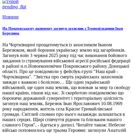
trending_flat
Новини
На Покровському напрямку загинув захисник з Тернопільщини Іван
Березнюк
На Чортківщині прощатимуться із захисником Іваном
Березюком, який боронив українську землю від загарбників.
Загинув воїн 3 червня 2025 року під час виконання бойового
завдання із стримування військової агресії російської федерації
в районі н.п.Новоекономічне Покровського району Донецької
області. Про це повідомили у фейсбук-групі "Наш край -
Чортківщина". "Звістка про смерть українських захисників
завжди є важкою і болісною… Ще один український
військовий, ще один наш земляк, що воював за мир та свободу
нашої країни, пішов від нас. Зі скорботою повідомляємо що
боронячи державний суверенітет і територіальну цілісність
загинув наш земляк, Березюк Іван Ярославович 10.08.1969
року народження, житель села Красне Гримайлівської
громади. Світлий спомин про нього назавжди залишиться в
наших серцях. Щирі співчуття рідним та близьким нашого
славного Героя", - йдеться у дописі. Читайте також: Небесне
військо поповнилось ще трьома Героями: загинули Анатолій