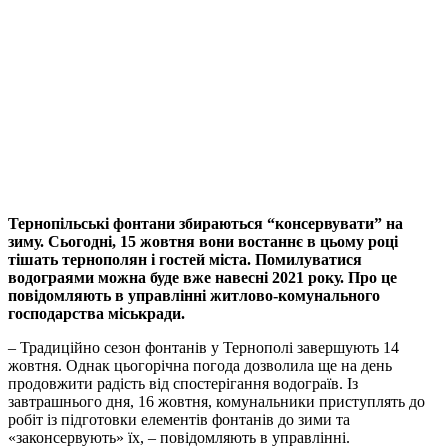
Тернопільські фонтани збираються “консервувати” на
зиму. Сьогодні, 15 жовтня вони востаннє в цьому році
тішать тернополян і гостей міста. Помилуватися
водограями можна буде вже навесні 2021 року. Про це
повідомляють в управлінні житлово-комунального
господарства міськради.
– Традиційно сезон фонтанів у Тернополі завершують 14
жовтня. Однак цьогорічна погода дозволила ще на день
продовжити радість від спостерігання водограїв. Із
завтрашнього дня, 16 жовтня, комунальники приступлять до
робіт із підготовки елементів фонтанів до зими та
«законсервують» їх, – повідомляють в управлінні.