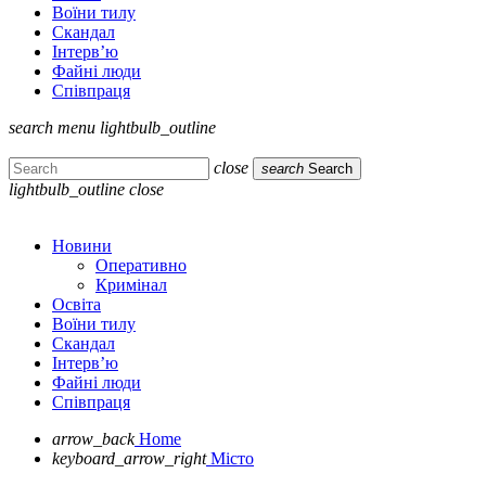
Воїни тилу
Скандал
Інтерв’ю
Файні люди
Співпраця
search
menu
lightbulb_outline
close
search
Search
lightbulb_outline
close
Новини
Оперативно
Кримінал
Освіта
Воїни тилу
Скандал
Інтерв’ю
Файні люди
Співпраця
arrow_back
Home
keyboard_arrow_right
Місто