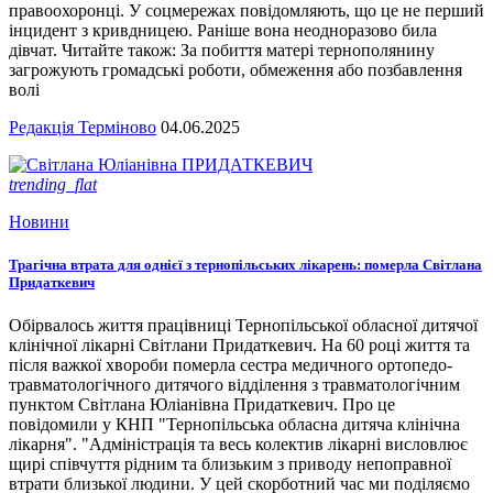
правоохоронці. У соцмережах повідомляють, що це не перший
інцидент з кривдницею. Раніше вона неодноразово била
дівчат. Читайте також: За побиття матері тернополянину
загрожують громадські роботи, обмеження або позбавлення
волі
Редакція Терміново
04.06.2025
trending_flat
Новини
Трагічна втрата для однієї з тернопільських лікарень: померла Світлана
Придаткевич
Обірвалось життя працівниці Тернопільської обласної дитячої
клінічної лікарні Світлани Придаткевич. На 60 році життя та
після важкої хвороби померла сестра медичного ортопедо-
травматологічного дитячого відділення з травматологічним
пунктом Світлана Юліанівна Придаткевич. Про це
повідомили у КНП "Тернопільська обласна дитяча клінічна
лікарня". "Адміністрація та весь колектив лікарні висловлює
щирі співчуття рідним та близьким з приводу непоправної
втрати близької людини. У цей скорботний час ми поділяємо