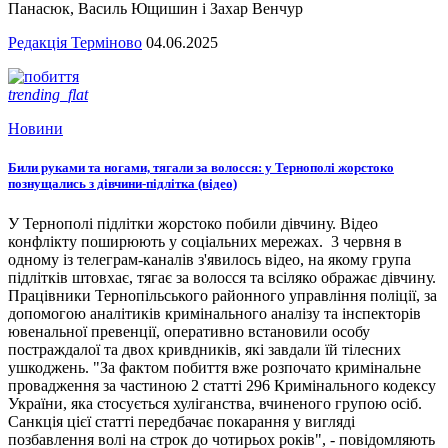
Панасюк, Василь Ющишин і Захар Венчур
Редакція Терміново
04.06.2025
trending_flat
Новини
Били руками та ногами, тягали за волосся: у Тернополі жорстоко
познущались з дівчини-підлітка (відео)
У Тернополі підлітки жорстоко побили дівчину. Відео
конфлікту поширюють у соціальних мережах. 3 червня в
одному із телеграм-каналів з'явилось відео, на якому група
підлітків штовхає, тягає за волосся та всіляко ображає дівчину.
Працівники Тернопільського районного управління поліції, за
допомогою аналітиків кримінального аналізу та інспекторів
ювенальної превенції, оперативно встановили особу
постраждалої та двох кривдників, які завдали їй тілесних
ушкоджень. "За фактом побиття вже розпочато кримінальне
провадження за частиною 2 статті 296 Кримінального кодексу
України, яка стосується хуліганства, вчиненого групою осіб.
Санкція цієї статті передбачає покарання у вигляді
позбавлення волі на строк до чотирьох років", - повідомляють