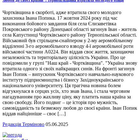
любов до своєї країни”: Тернопільщина втратила молодого бійця
Чортківщина в скорботі, адже втратила свого молодого
захисника Івана Попика. 17 жовтня 2024 року під час
виконання бойового завдання біля села Єлизаветівка
Покровського району Донецької області загинув Іван - житель
села Капустинці Чортківського району Тернопільської області.
Військовий був стрільцем-снайпером у 2-му аеромобільному
відділенні 3-го аеромобільного взводу 4-ї аеромобільної роти
військової частини А0224. Він віддав своє життя, захищаючи
незалежність та територіальну цілісність України. Про це
повідомили у групі "Наш край - Чортківщина". "Україна знову
втратила одного зі своїх найкращих синів. На фронті загинув
Іван Попик – випускник Чортківського навчально-наукового
інституту підприємництва і бізнесу Західноукраїнського
національного університету. Ця трагічна новина болем
відгукнулася в серцях усіх, хто знав Івана, і стала черговим
нагадуванням про жахливу ціну, яку платить наша країна за
свою свободу. Його подвиг – це історія про мужність,
самовідданість та безмежну любов до своєї країни. Іван Попик
віддав найцінніше – своє […]
Редакція Терміново
05.06.2025