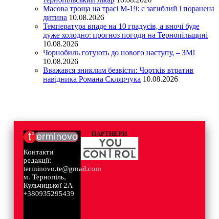
Масова троща на трасі М-19: є загиблий і поранена
дитина
10.08.2026
Температура впаде на 10 градусів, а вночі буде
дуже холодно: прогноз погоди на Тернопільщині
10.08.2026
Чорнобиль готують до нового наступу, – ЗМІ
10.08.2026
Вважався зниклим безвісти: Чортків втратив
навідника Романа Склярчука
10.08.2026
ПАРТНЕРИ
Контакти
редакції:
terminovo.te@gmail.com
м. Тернопіль,
Кульчицької 2А
+380935295439