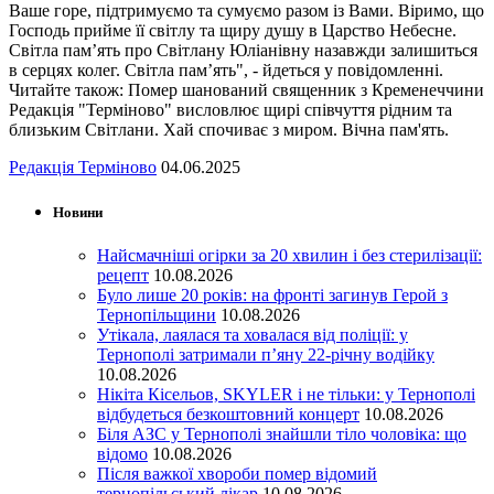
Ваше горе, підтримуємо та сумуємо разом із Вами. Віримо, що
Господь прийме її світлу та щиру душу в Царство Небесне.
Світла пам’ять про Світлану Юліанівну назавжди залишиться
в серцях колег. Світла пам’ять", - йдеться у повідомленні.
Читайте також: Помер шанований священник з Кременеччини
Редакція "Терміново" висловлює щирі співчуття рідним та
близьким Світлани. Хай спочиває з миром. Вічна пам'ять.
Редакція Терміново
04.06.2025
Новини
Найсмачніші огірки за 20 хвилин і без стерилізації:
рецепт
10.08.2026
Було лише 20 років: на фронті загинув Герой з
Тернопільщини
10.08.2026
Утікала, лаялася та ховалася від поліції: у
Тернополі затримали п’яну 22-річну водійку
10.08.2026
Нікіта Кісельов, SKYLER і не тільки: у Тернополі
відбудеться безкоштовний концерт
10.08.2026
Біля АЗС у Тернополі знайшли тіло чоловіка: що
відомо
10.08.2026
Після важкої хвороби помер відомий
тернопільський лікар
10.08.2026