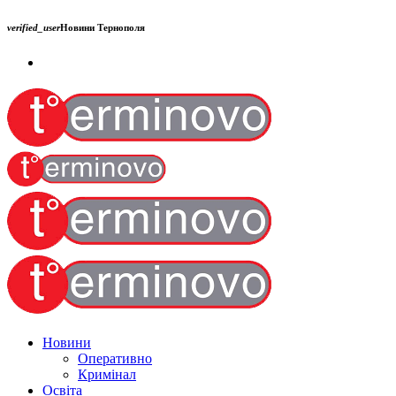
verified_user
Новини Тернополя
Новини
Оперативно
Кримінал
Освіта