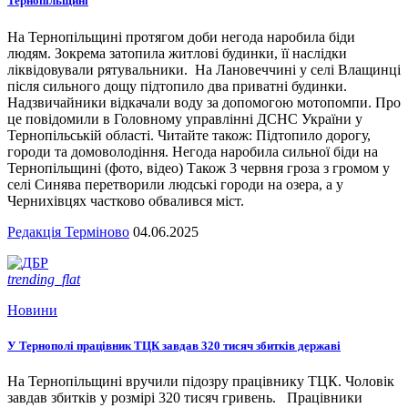
Тернопільщині
На Тернопільщині протягом доби негода наробила біди
людям. Зокрема затопила житлові будинки, її наслідки
ліквідовували рятувальники. На Лановеччині у селі Влащинці
після сильного дощу підтопило два приватні будинки.
Надзвичайники відкачали воду за допомогою мотопомпи. Про
це повідомили в Головному управлінні ДСНС України у
Тернопільській області. Читайте також: Підтопило дорогу,
городи та домоволодіння. Негода наробила сильної біди на
Тернопільщині (фото, відео) Також 3 червня гроза з громом у
селі Синява перетворили людські городи на озера, а у
Чернихівцях частково обвалився міст.
Редакція Терміново
04.06.2025
trending_flat
Новини
У Тернополі працівник ТЦК завдав 320 тисяч збитків державі
На Тернопільщині вручили підозру працівнику ТЦК. Чоловік
завдав збитків у розмірі 320 тисяч гривень. Працівники