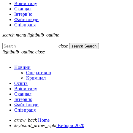
Воїни тилу
Скандал
Інтерв’ю
Файні люди
Співпраця
search
menu
lightbulb_outline
close
search
Search
lightbulb_outline
close
Новини
Оперативно
Кримінал
Освіта
Воїни тилу
Скандал
Інтерв’ю
Файні люди
Співпраця
arrow_back
Home
keyboard_arrow_right
Вибори-2020