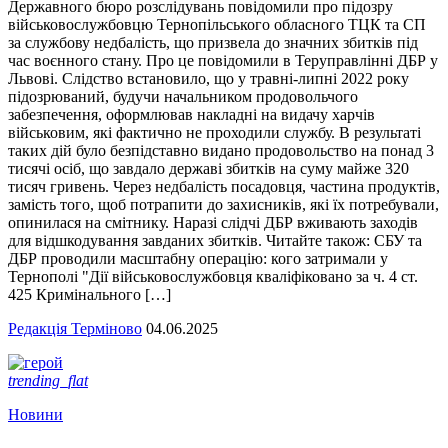
Державного бюро розслідувань повідомили про підозру
військовослужбовцю Тернопільського обласного ТЦК та СП
за службову недбалість, що призвела до значних збитків під
час воєнного стану. Про це повідомили в Теруправлінні ДБР у
Львові. Слідство встановило, що у травні-липні 2022 року
підозрюваний, будучи начальником продовольчого
забезпечення, оформлював накладні на видачу харчів
військовим, які фактично не проходили службу. В результаті
таких дій було безпідставно видано продовольство на понад 3
тисячі осіб, що завдало державі збитків на суму майже 320
тисяч гривень. Через недбалість посадовця, частина продуктів,
замість того, щоб потрапити до захисників, які їх потребували,
опинилася на смітнику. Наразі слідчі ДБР вживають заходів
для відшкодування завданих збитків. Читайте також: СБУ та
ДБР проводили масштабну операцію: кого затримали у
Тернополі "Дії військовослужбовця кваліфіковано за ч. 4 ст.
425 Кримінального […]
Редакція Терміново
04.06.2025
trending_flat
Новини