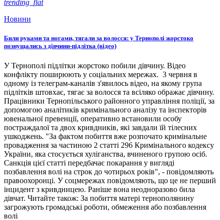
trending_flat
Новини
Били руками та ногами, тягали за волосся: у Тернополі жорстоко
познущались з дівчини-підлітка (відео)
У Тернополі підлітки жорстоко побили дівчину. Відео
конфлікту поширюють у соціальних мережах. 3 червня в
одному із телеграм-каналів з'явилось відео, на якому група
підлітків штовхає, тягає за волосся та всіляко ображає дівчину.
Працівники Тернопільського районного управління поліції, за
допомогою аналітиків кримінального аналізу та інспекторів
ювенальної превенції, оперативно встановили особу
постраждалої та двох кривдників, які завдали їй тілесних
ушкоджень. "За фактом побиття вже розпочато кримінальне
провадження за частиною 2 статті 296 Кримінального кодексу
України, яка стосується хуліганства, вчиненого групою осіб.
Санкція цієї статті передбачає покарання у вигляді
позбавлення волі на строк до чотирьох років", - повідомляють
правоохоронці. У соцмережах повідомляють, що це не перший
інцидент з кривдницею. Раніше вона неодноразово била
дівчат. Читайте також: За побиття матері тернополянину
загрожують громадські роботи, обмеження або позбавлення
волі