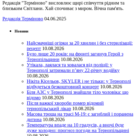
Редакція "Терміново" висловлює щирі співчуття рідним та
близьким Світлани. Хай спочиває з миром. Вічна пам'ять.
Редакція Терміново
04.06.2025
Новини
Найсмачніші огірки за 20 хвилин і без стерилізації:
рецепт
10.08.2026
Було лише 20 років: на фронті загинув Герой з
Тернопільщини
10.08.2026
Утікала, лаялася та ховалася від поліції: у
Тернополі затримали п’яну 22-річну водійку
10.08.2026
Нікіта Кісельов, SKYLER і не тільки: у Тернополі
відбудеться безкоштовний концерт
10.08.2026
Біля АЗС у Тернополі знайшли тіло чоловіка: що
відомо
10.08.2026
Після важкої хвороби помер відомий
тернопільський лікар
10.08.2026
Масова троща на трасі М-19: є загиблий і поранена
дитина
10.08.2026
Температура впаде на 10 градусів, а вночі буде
дуже холодно: прогноз погоди на Тернопільщині
10.08.2026