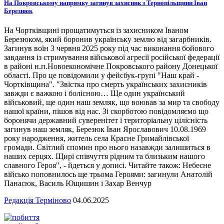
На Покровському напрямку загинув захисник з Тернопільщини Іван
Березнюк
На Чортківщині прощатимуться із захисником Іваном
Березюком, який боронив українську землю від загарбників.
Загинув воїн 3 червня 2025 року під час виконання бойового
завдання із стримування військової агресії російської федерації
в районі н.п.Новоекономічне Покровського району Донецької
області. Про це повідомили у фейсбук-групі "Наш край -
Чортківщина". "Звістка про смерть українських захисників
завжди є важкою і болісною… Ще один український
військовий, ще один наш земляк, що воював за мир та свободу
нашої країни, пішов від нас. Зі скорботою повідомляємо що
боронячи державний суверенітет і територіальну цілісність
загинув наш земляк, Березюк Іван Ярославович 10.08.1969
року народження, житель села Красне Гримайлівської
громади. Світлий спомин про нього назавжди залишиться в
наших серцях. Щирі співчуття рідним та близьким нашого
славного Героя", - йдеться у дописі. Читайте також: Небесне
військо поповнилось ще трьома Героями: загинули Анатолій
Панасюк, Василь Ющишин і Захар Венчур
Редакція Терміново
04.06.2025