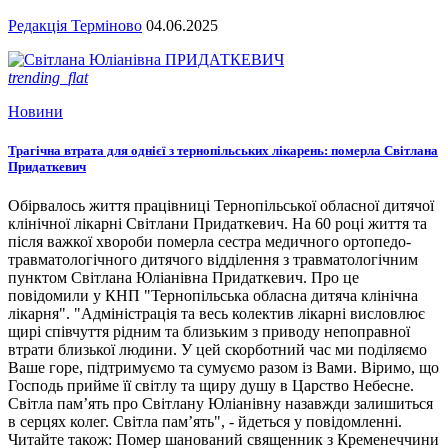
Редакція Терміново
04.06.2025
trending_flat
Новини
Трагічна втрата для однієї з тернопільських лікарень: померла Світлана
Придаткевич
Обірвалось життя працівниці Тернопільської обласної дитячої
клінічної лікарні Світлани Придаткевич. На 60 році життя та
після важкої хвороби померла сестра медичного ортопедо-
травматологічного дитячого відділення з травматологічним
пунктом Світлана Юліанівна Придаткевич. Про це
повідомили у КНП "Тернопільська обласна дитяча клінічна
лікарня". "Адміністрація та весь колектив лікарні висловлює
щирі співчуття рідним та близьким з приводу непоправної
втрати близької людини. У цей скорботний час ми поділяємо
Ваше горе, підтримуємо та сумуємо разом із Вами. Віримо, що
Господь прийме її світлу та щиру душу в Царство Небесне.
Світла пам’ять про Світлану Юліанівну назавжди залишиться
в серцях колег. Світла пам’ять", - йдеться у повідомленні.
Читайте також: Помер шанований священник з Кременеччини