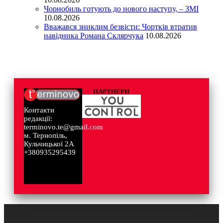
Чорнобиль готують до нового наступу, – ЗМІ
10.08.2026
Вважався зниклим безвісти: Чортків втратив
навідника Романа Склярчука
10.08.2026
ПАРТНЕРИ
Контакти
редакції:
terminovo.te@gmail.com
м. Тернопіль,
Кульчицької 2А
+380935295439