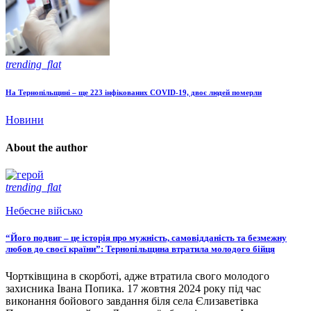
trending_flat
На Тернопільщині – ще 223 інфікованих COVID-19, двоє людей померли
Новини
About the author
trending_flat
Небесне військо
“Його подвиг – це історія про мужність, самовідданість та безмежну
любов до своєї країни”: Тернопільщина втратила молодого бійця
Чортківщина в скорботі, адже втратила свого молодого
захисника Івана Попика. 17 жовтня 2024 року під час
виконання бойового завдання біля села Єлизаветівка