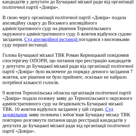
кандидатів у депутати до Бучацької міської ради від організації
політичної партії «Довіра».
В свою чергу організації політичної партії «Довіра» подала
апеляційну скаргу до Восьмого апеляційного
адміністративного суду на рішення Тернопільського
окружного адміністративного суду. 6 жовтня відбулося судове
засідання.
Суд апеляційної інстанції
погодився з висновками
суду першої інстанції.
Голова Бучацької міської ТВК Роман Керницький повідомив
спостерігачу ОПОРИ, що питання про реєстрацію кандидатів
у депутати до Бучацької міської ради від організації політичної
партії «Довіра» було включене до порядку денного засідання 7
жовтня, але рішення не було прийняте, оскільки не набрало
потрібної кількості голосів.
9 жовтня Тернопільська обласна організація політичної партії
«Довіра» подала позовну заяву до Тернопільського окружного
адміністративного суду на бездіяльність Бучацької міської
ТВК. 10 жовтня відбулося засідання у цій справі.
Суд
задовільнив
заяву позивача і зобов’язав Бучацьку міську ТВК
повторно розглянути питання щодо реєстрації кандидатів у
депутати до Бучацької міської ради від організації політичної
партії «Довіра».