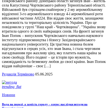
Покровського району Донецької області загинув Іван - житель
села Капустинці Чортківського району Тернопільської області.
Військовий був стрільцем-снайпером у 2-му аеромобільному
відділенні 3-го аеромобільного взводу 4-ї аеромобільної роти
військової частини А0224. Він віддав своє життя, захищаючи
незалежність та територіальну цілісність України. Про це
повідомили у групі "Наш край - Чортківщина". "Україна знову
втратила одного зі своїх найкращих синів. На фронті загинув
Іван Попик – випускник Чортківського навчально-наукового
інституту підприємництва і бізнесу Західноукраїнського
національного університету. Ця трагічна новина болем
відгукнулася в серцях усіх, хто знав Івана, і стала черговим
нагадуванням про жахливу ціну, яку платить наша країна за
свою свободу. Його подвиг – це історія про мужність,
самовідданість та безмежну любов до своєї країни. Іван Попик
віддав найцінніше – своє […]
Редакція Терміново
05.06.2025
trending_flat
Новини
Вода на порозі, а замість городу – озеро: наслідки негоди на