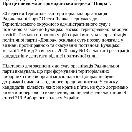
Про це повідомляє громадянська мережа “Опора”.
30 вересня Тернопільська територіальна організація
Радикальної Партії Олега Ляшка звернулася до
Тернопільського окружного адміністративного суду з
позовною заявою до Бучацької міської територіальної виборчої
комісії. Третьою стороною у цій справі виступала організація
політичної партії «Довіра», оскільки суть позову полягала у
визнані протиправною та скасуванні постанови Бучацької
міської ТВК від 25 вересня 2020 року №13 в частині реєстрації
кандидатів у депутати від цієї політичної сили.
Підставою для звернення до суду організація Радикальної
партії вказувала, що при формуванні територіальних
виборчих списків організацією партії «Довіра» не були
дотримані вимоги гендерного представництва. У списку
кандидатів, кількість яких не кратна п’яти, не було дотримано
вимоги почергового включення, що передбачено частиною 9
статті 219 Виборчого кодексу України.