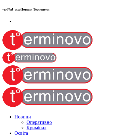
verified_user
Новини Тернополя
Новини
Оперативно
Кримінал
Освіта