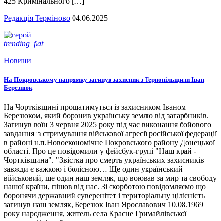
425 Кримінального […]
Редакція Терміново
04.06.2025
trending_flat
Новини
На Покровському напрямку загинув захисник з Тернопільщини Іван
Березнюк
На Чортківщині прощатимуться із захисником Іваном
Березюком, який боронив українську землю від загарбників.
Загинув воїн 3 червня 2025 року під час виконання бойового
завдання із стримування військової агресії російської федерації
в районі н.п.Новоекономічне Покровського району Донецької
області. Про це повідомили у фейсбук-групі "Наш край -
Чортківщина". "Звістка про смерть українських захисників
завжди є важкою і болісною… Ще один український
військовий, ще один наш земляк, що воював за мир та свободу
нашої країни, пішов від нас. Зі скорботою повідомляємо що
боронячи державний суверенітет і територіальну цілісність
загинув наш земляк, Березюк Іван Ярославович 10.08.1969
року народження, житель села Красне Гримайлівської