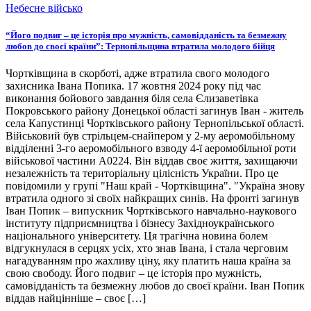
Небесне військо
“Його подвиг – це історія про мужність, самовідданість та безмежну
любов до своєї країни”: Тернопільщина втратила молодого бійця
Чортківщина в скорботі, адже втратила свого молодого
захисника Івана Попика. 17 жовтня 2024 року під час
виконання бойового завдання біля села Єлизаветівка
Покровського району Донецької області загинув Іван - житель
села Капустинці Чортківського району Тернопільської області.
Військовий був стрільцем-снайпером у 2-му аеромобільному
відділенні 3-го аеромобільного взводу 4-ї аеромобільної роти
військової частини А0224. Він віддав своє життя, захищаючи
незалежність та територіальну цілісність України. Про це
повідомили у групі "Наш край - Чортківщина". "Україна знову
втратила одного зі своїх найкращих синів. На фронті загинув
Іван Попик – випускник Чортківського навчально-наукового
інституту підприємництва і бізнесу Західноукраїнського
національного університету. Ця трагічна новина болем
відгукнулася в серцях усіх, хто знав Івана, і стала черговим
нагадуванням про жахливу ціну, яку платить наша країна за
свою свободу. Його подвиг – це історія про мужність,
самовідданість та безмежну любов до своєї країни. Іван Попик
віддав найцінніше – своє […]