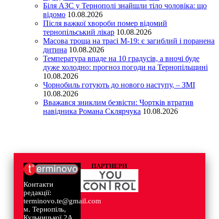
Біля АЗС у Тернополі знайшли тіло чоловіка: що
відомо
10.08.2026
Після важкої хвороби помер відомий
тернопільський лікар
10.08.2026
Масова троща на трасі М-19: є загиблий і поранена
дитина
10.08.2026
Температура впаде на 10 градусів, а вночі буде
дуже холодно: прогноз погоди на Тернопільщині
10.08.2026
Чорнобиль готують до нового наступу, – ЗМІ
10.08.2026
Вважався зниклим безвісти: Чортків втратив
навідника Романа Склярчука
10.08.2026
ПАРТНЕРИ
Контакти
редакції:
terminovo.te@gmail.com
м. Тернопіль,
Кульчицької 2А