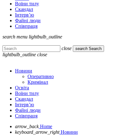
Воїни тилу
Скандал
Інтерв’ю
Файні люди
Співпраця
search
menu
lightbulb_outline
close
search
Search
lightbulb_outline
close
Новини
Оперативно
Кримінал
Освіта
Воїни тилу
Скандал
Інтерв’ю
Файні люди
Співпраця
arrow_back
Home
keyboard_arrow_right
Новини