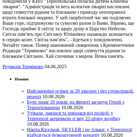
повідомили у КНП "Тернопільська обласна дитяча клінічна
лікарня". "Адміністрація та весь колектив лікарні висловлює
щирі співчуття рідним та близьким з приводу непоправної
втрати близької людини. У цей скорботний час ми поділяємо
Ваше горе, підтримуємо та сумуємо разом із Вами. Віримо, що
Господь прийме її світлу та щиру душу в Царство Небесне.
Світла пам’ять про Світлану Юліанівну назавжди залишиться
в серцях колег. Світла пам’ять", - йдеться у повідомленні.
Читайте також: Помер шанований священник з Кременеччини
Редакція "Терміново" висловлює щирі співчуття рідним та
близьким Світлани. Хай спочиває з миром. Вічна пам'ять.
Редакція Терміново
04.06.2025
Новини
Найсмачніші огірки за 20 хвилин і без стерилізації:
рецепт
10.08.2026
Було лише 20 років: на фронті загинув Герой з
Тернопільщини
10.08.2026
Утікала, лаялася та ховалася від поліції: у
Тернополі затримали п’яну 22-річну водійку
10.08.2026
Нікіта Кісельов, SKYLER і не тільки: у Тернополі
відбудеться безкоштовний концерт
10.08.2026