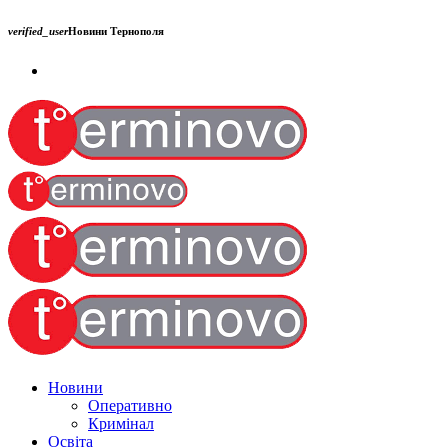
verified_user
Новини Тернополя
Новини
Оперативно
Кримінал
Освіта