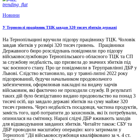
trending_flat
Новини
У Тернополі працівник ТЦК завдав 320 тисяч збитків державі
На Тернопільщині вручили підозру працівнику ТЦК. Чоловік
завдав збитків у розмірі 320 тисяч гривень. Працівники
Державного бюро розслідувань повідомили про підозру
військовослужбовцю Тернопільського обласного ТЦК та СП
за службову недбалість, що призвела до значних збитків під
час воєнного стану. Про це повідомили в Теруправлінні ДБР у
Львові. Слідство встановило, що у травні-липні 2022 року
підозрюваний, будучи начальником продовольчого
забезпечення, оформлював накладні на видачу харчів
військовим, які фактично не проходили службу. В результаті
таких дій було безпідставно видано продовольство на понад 3
тисячі осіб, що завдало державі збитків на суму майже 320
тисяч гривень. Через недбалість посадовця, частина продуктів,
замість того, щоб потрапити до захисників, які їх потребували,
опинилася на смітнику. Наразі слідчі ДБР вживають заходів
для відшкодування завданих збитків. Читайте також: СБУ та
ДБР проводили масштабну операцію: кого затримали у
Тернополі "Дії військовослужбовця кваліфіковано за ч. 4 ст.