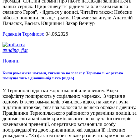
громади. Світлий спомин про нього назавжди залишиться в
наших серцях. Щирі співчуття рідним та близьким нашого
славного Героя", - йдеться у дописі. Читайте також: Небесне
військо поповнилось ще трьома Героями: загинули Анатолій
Панасюк, Василь Ющишин і Захар Венчур
Редакція Терміново
04.06.2025
trending_flat
Новини
Били руками та ногами, тягали за волосся: у Тернополі жорстоко
познущались з дівчини-підлітка (відео)
У Тернополі підлітки жорстоко побили дівчину. Відео
конфлікту поширюють у соціальних мережах. 3 червня в
одному із телеграм-каналів з'явилось відео, на якому група
підлітків штовхає, тягає за волосся та всіляко ображає дівчину.
Працівники Тернопільського районного управління поліції, за
допомогою аналітиків кримінального аналізу та інспекторів
ювенальної превенції, оперативно встановили особу
постраждалої та двох кривдників, які завдали їй тілесних
ушкоджень. "За фактом побиття вже розпочато кримінальне