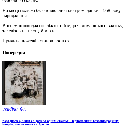
особового складу.
На місці пожежі було виявлено тіло громадянки, 1958 року
народження.
Вогнем пошкоджено: ліжко, стіни, речі домашнього вжитку,
телевізор на площі 8 м. кв.
Причина пожежі встановлюється.
Попередня
trending_flat
“Зрадив той, з ким обідали за одним столом”: тернополянин розповів родинну
історію, яку не можна забувати