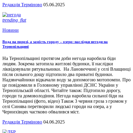
Редакція Терміново
05.06.2025
trending_flat
Новини
Вода на порозі, а замість городу – озеро: наслідки негоди на
Тернопільщині
На Тернопільщині протягом доби негода наробила біди
людям. Зокрема затопила житлові будинки, її наслідки
ліквідовували рятувальники. На Лановеччині у селі Влащинці
після сильного дощу підтопило два приватні будинки.
Надзвичайники відкачали воду за допомогою мотопомпи. Про
це повідомили в Головному управлінні ДСНС України у
Тернопільській області. Читайте також: Підтопило дорогу,
городи та домоволодіння. Негода наробила сильної біди на
Тернопільщині (фото, відео) Також 3 червня гроза з громом у
селі Синява перетворили людські городи на озера, а у
Чернихівцях частково обвалився міст.
Редакція Терміново
04.06.2025