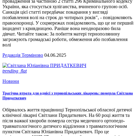
провадження за частиною 2 статті 296 Кримінального кодексу
України, яка стосується хуліганства, вчиненого групою осіб.
Санкція цієї статті передбачає покарання у вигляді
позбавлення волі на строк до чотирьох років", - повідомляють
правоохоронці. У соцмережах повідомляють, що це не перший
інцидент з кривдницею. Раніше вона неодноразово била
дівчат. Читайте також: За побиття матері тернополянину
загрожують громадські роботи, обмеження або позбавлення
волі
Редакція Терміново
04.06.2025
trending_flat
Новини
Трагічна втрата для однієї з тернопільських лікарень: померла Світлана
Придаткевич
Обірвалось життя працівниці Тернопільської обласної дитячої
клінічної лікарні Світлани Придаткевич. На 60 році життя та
після важкої хвороби померла сестра медичного ортопедо-
травматологічного дитячого відділення з травматологічним
пунктом Світлана Юліанівна Придаткевич. Про це