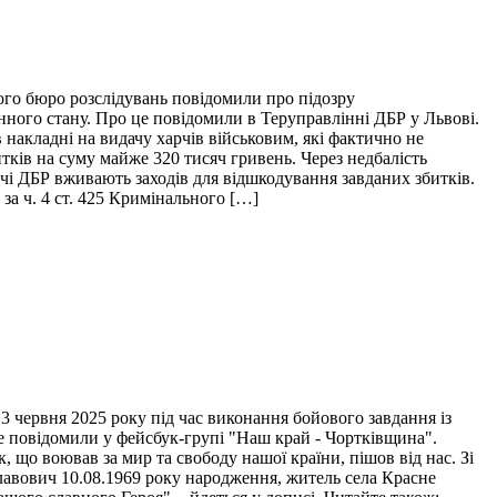
ого бюро розслідувань повідомили про підозру
нного стану. Про це повідомили в Теруправлінні ДБР у Львові.
накладні на видачу харчів військовим, які фактично не
итків на суму майже 320 тисяч гривень. Через недбалість
ідчі ДБР вживають заходів для відшкодування завданих збитків.
за ч. 4 ст. 425 Кримінального […]
 червня 2025 року під час виконання бойового завдання із
це повідомили у фейсбук-групі "Наш край - Чортківщина".
 що воював за мир та свободу нашої країни, пішов від нас. Зі
лавович 10.08.1969 року народження, житель села Красне