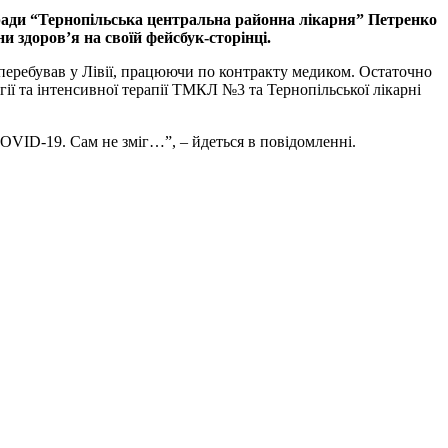
ї ради “Тернопільська центральна районна лікарня” Петренко
 здоров’я на своїй фейсбук-сторінці.
перебував у Лівії, працюючи по контракту медиком. Остаточно
ії та інтенсивної терапії ТМКЛ №3 та Тернопільської лікарні
COVID-19. Сам не зміг…”, – йдеться в повідомленні.