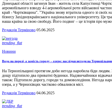
Донецької області загинув Іван - житель села Капустинці Чортк
аеромобільного взводу 4-ї аеромобільної роти військової части
край - Чортківщина". "Україна знову втратила одного зі своїх
бізнесу Західноукраїнського національного університету. Ця тра
наша країна за свою свободу. Його подвиг – це історія про мужн
Редакція Терміново
05.06.2025
trending_flat
Новини
Вода на порозі, а замість городу – озеро: наслідки негоди на Тернопільщи
На Тернопільщині протягом доби негода наробила біди людям. З
дощу підтопило два приватні будинки. Надзвичайники відкача
також: Підтопило дорогу, городи та домоволодіння. Негода наро
озера, а у Чернихівцях частково обвалився міст.
Редакція Терміново
04.06.2025
trending_flat