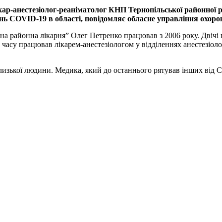
лікар-анестезіолог-реаніматолог КНП Тернопільської районно
ь COVID-19 в області, повідомляє обласне управління охорони
а районна лікарня” Олег Петренко працював з 2006 року. Двічі 
асу працював лікарем-анестезіологом у відділеннях анестезіолог
близької людини. Медика, який до останнього рятував інших від 