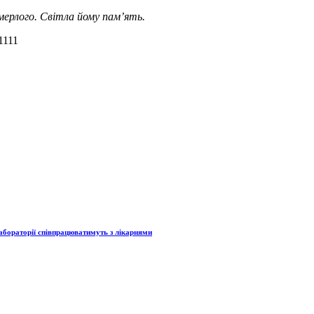
мерлого. Світла йому пам’ять.
1111
абораторії співпрацюватимуть з лікарнями