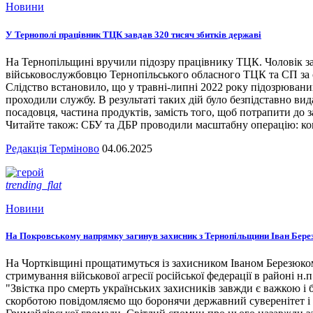
Новини
У Тернополі працівник ТЦК завдав 320 тисяч збитків державі
На Тернопільщині вручили підозру працівнику ТЦК. Чоловік за
військовослужбовцю Тернопільського обласного ТЦК та СП за сл
Слідство встановило, що у травні-липні 2022 року підозрювани
проходили службу. В результаті таких дій було безпідставно вид
посадовця, частина продуктів, замість того, щоб потрапити до з
Читайте також: СБУ та ДБР проводили масштабну операцію: кого
Редакція Терміново
04.06.2025
trending_flat
Новини
На Покровському напрямку загинув захисник з Тернопільщини Іван Бере
На Чортківщині прощатимуться із захисником Іваном Березюком,
стримування військової агресії російської федерації в районі 
"Звістка про смерть українських захисників завжди є важкою і
скорботою повідомляємо що боронячи державний суверенітет і т