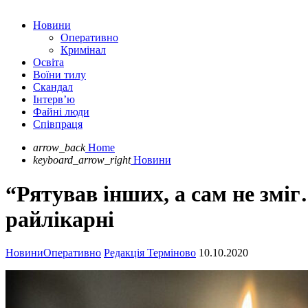
Новини
Оперативно
Кримінал
Освіта
Воїни тилу
Скандал
Інтерв’ю
Файні люди
Співпраця
arrow_back
Home
keyboard_arrow_right
Новини
“Рятував інших, а сам не зміг
райлікарні
Новини
Оперативно
Редакція Терміново
10.10.2020