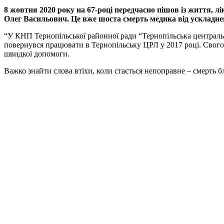
8 жовтня 2020 року на 67-році передчасно пішов із життя, 
Олег Васильович. Це вже шоста смерть медика від ускладнен
“У КНП Тернопільської районної ради “Тернопільська центральн
повернувся працювати в Тернопільську ЦРЛ у 2017 році. Свого ч
швидкої допомоги.
Важко знайти слова втіхи, коли стається непоправне – смерть 