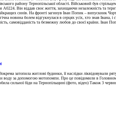
івського району Тернопільської області. Військовий був стрільце
ни А0224. Він віддав своє життя, захищаючи незалежність та тери
 найкращих синів. На фронті загинув Іван Попик – випускник Чор
гічна новина болем відгукнулася в серцях усіх, хто знав Івана, 
ість, самовідданість та безмежну любов до своєї країни. Іван По
ні
окрема затопила житлові будинки, її наслідки ліквідовували ря
ли воду за допомогою мотопомпи. Про це повідомили в Головном
била сильної біди на Тернопільщині (фото, відео) Також 3 червн