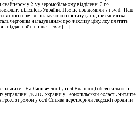
м-снайпером у 2-му аеромобільному відділенні 3-го
торіальну цілісність України. Про це повідомили у групі "Наш
тківського навчально-наукового інституту підприємництва і
і стала черговим нагадуванням про жахливу ціну, яку платить
пик віддав найцінніше – своє […]
тувальники. На Лановеччині у селі Влащинці після сильного
у управлінні ДСНС України у Тернопільській області. Читайте
я гроза з громом у селі Синява перетворили людські городи на