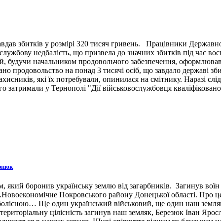
вдав збитків у розмірі 320 тисяч гривень. Працівники Державн
ужбову недбалість, що призвела до значних збитків під час воє
й, будучи начальником продовольчого забезпечення, оформлював 
ано продовольство на понад 3 тисячі осіб, що завдало державі зб
ахисників, які їх потребували, опинилася на смітнику. Наразі сл
 затримали у Тернополі "Дії військовослужбовця кваліфіковано 
знюк
 який боронив українську землю від загарбників. Загинув воїн 3
н.п.Новоекономічне Покровського району Донецької області. Про 
 болісною… Ще один український військовий, ще один наш земляк,
ериторіальну цілісність загинув наш земляк, Березюк Іван Ярос