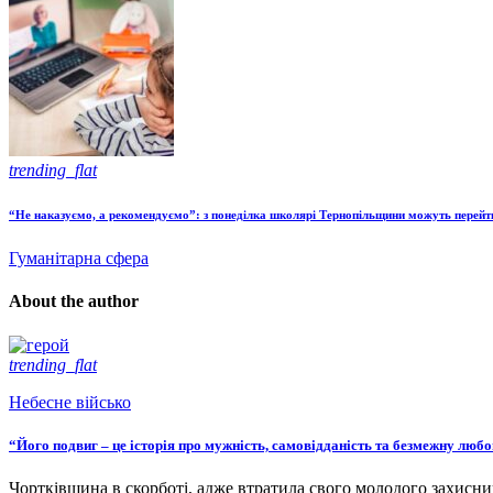
trending_flat
“Не наказуємо, а рекомендуємо”: з понеділка школярі Тернопільщини можуть перейт
Гуманітарна сфера
About the author
trending_flat
Небесне військо
“Його подвиг – це історія про мужність, самовідданість та безмежну люб
Чортківщина в скорботі, адже втратила свого молодого захисни