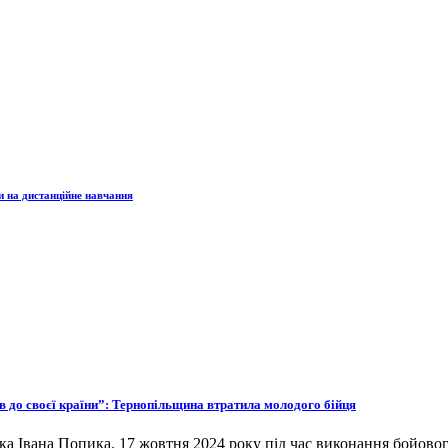
и на дистанційне навчання
ов до своєї країни”: Тернопільщина втратила молодого бійця
ка Івана Попика. 17 жовтня 2024 року під час виконання бойовог