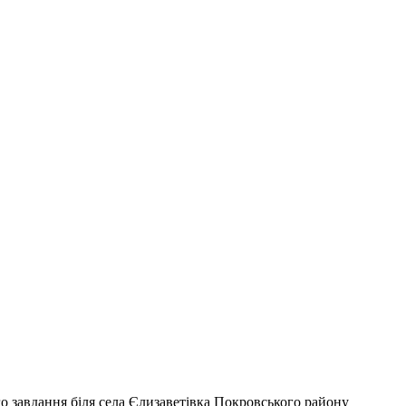
о завдання біля села Єлизаветівка Покровського району