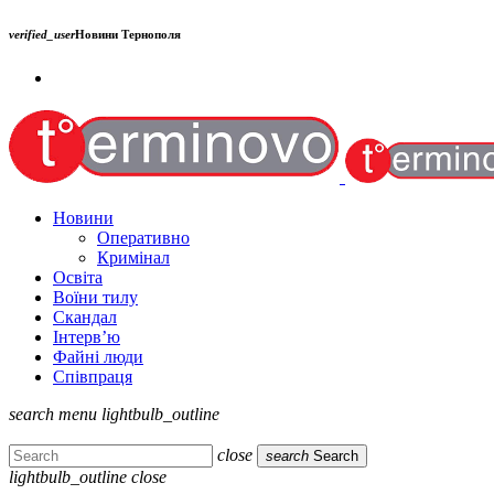
verified_user
Новини Тернополя
Новини
Оперативно
Кримінал
Освіта
Воїни тилу
Скандал
Інтерв’ю
Файні люди
Співпраця
search
menu
lightbulb_outline
close
search
Search
lightbulb_outline
close