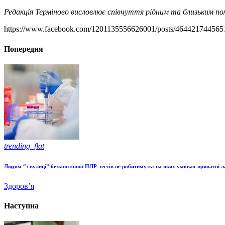
Редакція Терміново висловлює співчуття рідним та близьким по
https://www.facebook.com/1201135556626001/posts/464421744565
Попередня
trending_flat
Людям “з вулиці” безкоштовно ПЛР-тестів не робитимуть: на яких умовах приватні л
Здоров’я
Наступна